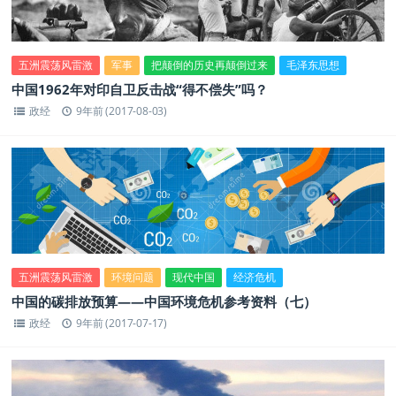
五洲震荡风雷激
军事
把颠倒的历史再颠倒过来
毛泽东思想
中国1962年对印自卫反击战“得不偿失”吗？
政经
9年前 (2017-08-03)
五洲震荡风雷激
环境问题
现代中国
经济危机
中国的碳排放预算——中国环境危机参考资料（七）
政经
9年前 (2017-07-17)