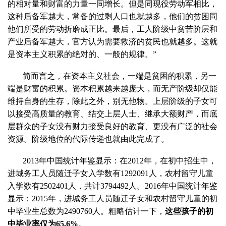
的相对量和财富的力量一同增长。但是同现役劳动军相比，
这种后备军越大，常备的过剩人口也就越多，他们的贫困同
他们所受的劳动折磨成正比。最后，工人阶级中贫苦阶层和
产业后备军越大，官方认为需要救济的贫民也就越多。这就
是资本主义积累的绝对的、一般的规律。”
简而言之，在资本主义社会，一端是贫困的积累，另一
端是财富的积累。资本积累越来越庞大，而无产阶级却仅能
维持自身的生存，除此之外，别无他物。上层阶级的子女可
以接受高质量的教育、结交上层人士、继承大额财产，而底
层群众的子女没有财力接受良好的教育、更没有广泛的社会
资源。阶级地位的代际传递也就由此完成了。
2013
年中国统计年鉴显示：在
2012
年，在初中招生中，
进城务工人员随迁子女入学数有
1292091
人，农村留守儿童
入学数有
2502401
人，共计
3794492
人。
2016
年中国统计年鉴
显示：
2015
年，进城务工人员随迁子女和农村留守儿童的初
中毕业生总数为
2490760
人。粗略估计一下，
这些孩子的初
中毕业率仅为
65.6%
。