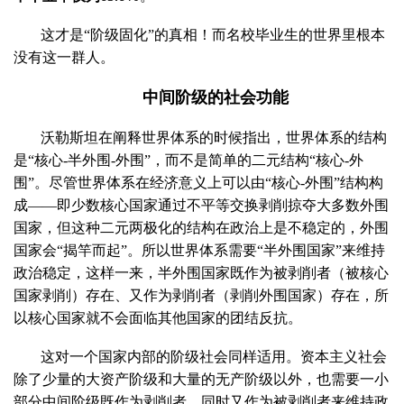
这才是“阶级固化”的真相！而名校毕业生的世界里根本
没有这一群人。
中间阶级的社会功能
沃勒斯坦在阐释世界体系的时候指出，世界体系的结构
是“核心
-
半外围
-
外围”，而不是简单的二元结构“核心
-
外
围”。尽管世界体系在经济意义上可以由“核心
-
外围”结构构
成——即少数核心国家通过不平等交换剥削掠夺大多数外围
国家，但这种二元两极化的结构在政治上是不稳定的，外围
国家会“揭竿而起”。所以世界体系需要“半外围国家”来维持
政治稳定，这样一来，半外围国家既作为被剥削者（被核心
国家剥削）存在、又作为剥削者（剥削外围国家）存在，所
以核心国家就不会面临其他国家的团结反抗。
这对一个国家内部的阶级社会同样适用。资本主义社会
除了少量的大资产阶级和大量的无产阶级以外，也需要一小
部分中间阶级既作为剥削者、同时又作为被剥削者来维持政