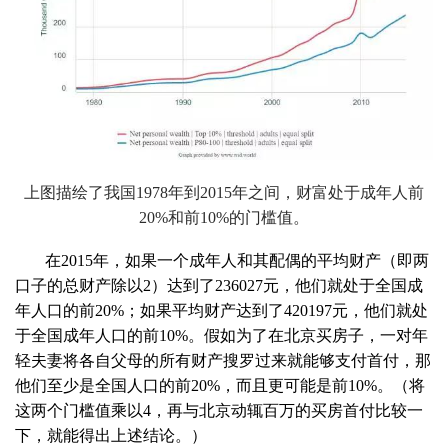
上图描绘了我国
1978
年到
2015
年之间，财富处于成年人前
20%
和前
10%
的门槛值。
在
2015
年，如果一个成年人和其配偶的平均财产（即两
口子的总财产除以
2
）达到了
236027
元，他们就处于全国成
年人口的前
20%
；如果平均财产达到了
420197
元，他们就处
于全国成年人口的前
10%
。假如为了在北京买房子，一对年
轻夫妻将各自父母的所有财产搜罗过来就能够支付首付，那
他们至少是全国人口的前
20%
，而且更可能是前
10%
。（将
这两个门槛值乘以
4
，再与北京动辄百万的买房首付比较一
下，就能得出上述结论。）