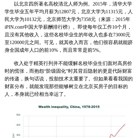
以北京四所著名高校清北人师为例。
2015
年，清华大学
学生毕业五年平均月薪为
12807
元，北京大学为
11315
元，人
民大学为
10132
元，北京师范大学为
7358
元（来源：
2015
年
iPIN.com
中国大学薪酬排行榜）。即使每年仅工作
10
个月，
且没有其他收入，这些名校毕业生的年收入也多在
73000
元
至
120000
元之间。可见，就其收入而言，他们很容易就能跻
身全国成年人口的前
10%
，而且常常是前
5%
。
收入处于精英行列并不能缓解名校毕业生们面对高房价
时的慌张，而抱怨“阶级固化”时其背后隐射的更是代际财富
的传递，换句话说，投胎技术太重要了。但如果看看我国的
财富分布，就能发现那些能够树立在北京买房子的目标的
人，本身就已经相当幸运了。