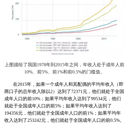
上图描绘了我国
1978
年到
2015
年之间，年收入处于成年人前
10%
、前
5%
、前
1%
和前
0.5%
的门槛值。
在
2015
年，如果一个成年人和其配偶的平均年收入（即
两口子的总年收入除以
2
）达到了
72371
元，他们就处于全国
成年人口的前
10%
；如果平均年收入达到了
99534
元，他们
就处于全国成年人口的前
5%
；如果平均年收入达到了
194356
元，他们就处于全国成年人口的前
1%
；如果平均年
收入达到了
253242
元，他们就处于全国成年人口的前
0.5%
。