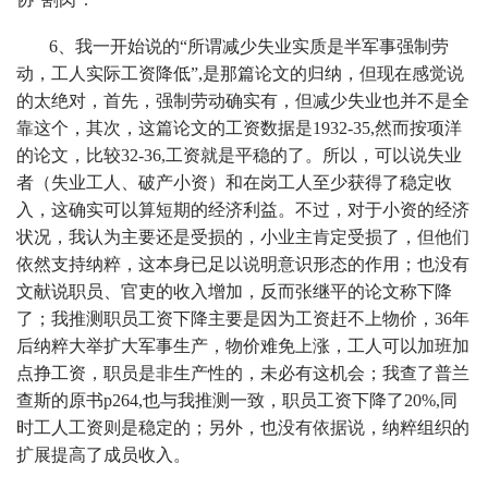
6、我一开始说的“所谓减少失业实质是半军事强制劳
动，工人实际工资降低”,是那篇论文的归纳，但现在感觉说
的太绝对，首先，强制劳动确实有，但减少失业也并不是全
靠这个，其次，这篇论文的工资数据是1932-35,然而按项洋
的论文，比较32-36,工资就是平稳的了。所以，可以说失业
者（失业工人、破产小资）和在岗工人至少获得了稳定收
入，这确实可以算短期的经济利益。不过，对于小资的经济
状况，我认为主要还是受损的，小业主肯定受损了，但他们
依然支持纳粹，这本身已足以说明意识形态的作用；也没有
文献说职员、官吏的收入增加，反而张继平的论文称下降
了；我推测职员工资下降主要是因为工资赶不上物价，36年
后纳粹大举扩大军事生产，物价难免上涨，工人可以加班加
点挣工资，职员是非生产性的，未必有这机会；我查了普兰
查斯的原书p264,也与我推测一致，职员工资下降了20%,同
时工人工资则是稳定的；另外，也没有依据说，纳粹组织的
扩展提高了成员收入。