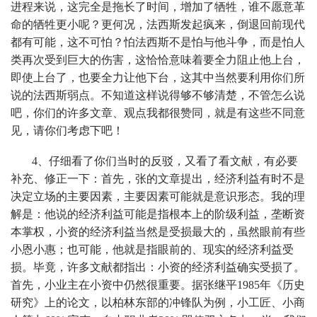
进程来说，这完全是拖长了时间，增加了牺牲，谁不愿意革
命的牺牲更小呢？更何况，法西斯发起疯来，倒退回前现代
都有可能，这不可怕？怕法西斯不是怕与他斗争，而是怕人
类再次受到巨大的伤害，这恰恰意味着要全力阻止他上台，
即使上台了，也要全力让他下台，这其中当然要利用你们所
说的法西斯弱点。不知道这样说得够不够清楚，不管怎么说
吧，你们的许多文章、观点我都很赞同，就是有这些不同意
见，请你们考虑下吧！
4、仔细看了你们当时的反驳，又看了看文献，有必要
补充、修正一下：首先，张的文章提出，经济利益有时不是
决定立场的主要因素，主要因素可能就是意识形态。我的理
解是：他说的经济利益可能是指根本上的阶级利益，垄断资
本掌权，小资的经济利益当然是受损最大的，虽然眼前有些
小恩小惠；也可能，他就是指眼前的、现实的经济利益受
损。毕竟，许多文献都指出：小资的经济利益确实受损了。
首先，小业主在小资中仍然很重要。据张继平1985年《历史
研究》上的论文，以柏林东部的冲锋队为例，小工匠、小商