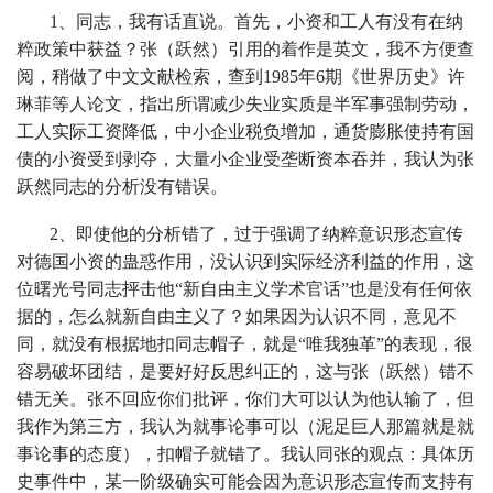
1、同志，我有话直说。首先，小资和工人有没有在纳
粹政策中获益？张（跃然）引用的着作是英文，我不方便查
阅，稍做了中文文献检索，查到1985年6期《世界历史》许
琳菲等人论文，指出所谓减少失业实质是半军事强制劳动，
工人实际工资降低，中小企业税负增加，通货膨胀使持有国
债的小资受到剥夺，大量小企业受垄断资本吞并，我认为张
跃然同志的分析没有错误。
2、即使他的分析错了，过于强调了纳粹意识形态宣传
对德国小资的蛊惑作用，没认识到实际经济利益的作用，这
位曙光号同志抨击他“新自由主义学术官话”也是没有任何依
据的，怎么就新自由主义了？如果因为认识不同，意见不
同，就没有根据地扣同志帽子，就是“唯我独革”的表现，很
容易破坏团结，是要好好反思纠正的，这与张（跃然）错不
错无关。张不回应你们批评，你们大可以认为他认输了，但
我作为第三方，我认为就事论事可以（泥足巨人那篇就是就
事论事的态度），扣帽子就错了。我认同张的观点：具体历
史事件中，某一阶级确实可能会因为意识形态宣传而支持有