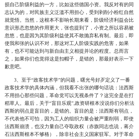
损自己阶级利益的一方，比如这些德国小资。我反对有的同
志认为的，对民族主义泛滥不用担心，受到剥削小粉红自然
就觉悟。当然，这根本不影响长期来看，阶级经济利益会比
意识形态忽悠的作用更大，张也提到了，小资之所以容易被
忽悠，也是因为其阶级利益使其不敢抛弃私有制。最后，即
使我和张的认识不对，那这对工人阶级实践的危害，如果
有，也不可能达到与新自由主义相提并论的程度。总而言
之，如果你们也觉得这是扣帽子，是错的，那最好表示一下
歉意吧。
3、至于“政客技术学”的问题，曙光号好歹定义了一番
政客技术学的具体内涵，但我看不出张的哪句话说：法西斯
不用担心那些问题，革命党可以无视条件了？这完全是在打
稻草人。最后，关于“盲目乐观”,政资研根本没说你们分析法
西斯的弱点是盲目的，是错的。盲目的是：法西斯有弱点，
不代表他不可怕，因为工人的组织力量会被严重削弱，即使
法西斯崩溃，也没力量自己夺取政权（赤旗同志也说，蒋介
石法西斯根本不够格），除非社会主义国家驻军。对于革命