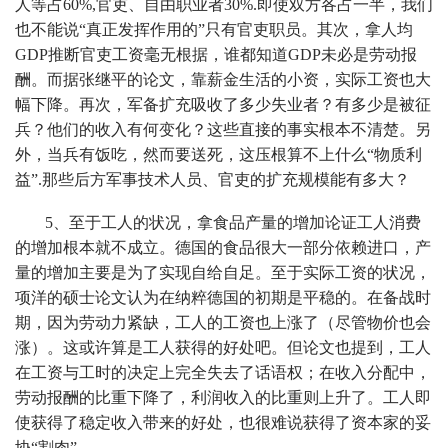
人等占60%,官吏、自由职业者30%.即使双方各占一半，我们
也不能说“真正发挥作用的”只有官吏职员。其次，拿人均
GDP推断官吏工资毫无根据，谁都知道GDP未必是劳动报
酬。而据张继平的论文，靠薪金生活的小资，实际工资也大
幅下降。再次，军备扩充吸收了多少失业者？有多少是被征
兵？他们的收入有何变化？这些直接的事实根本不清楚。另
外，当兵有饭吃，然而要送死，这压根算不上什么“物质利
益”.那些后方军事技术人员、官吏的扩充规模能有多大？
5、至于工人的状况，拿食品产量的增加论证工人消费
的增加根本就不成立。德国的食品很大一部分依赖进口，产
量的增加主要是为了实现自给自足。至于实际工资的状况，
项洋的硕士论文认为在纳粹德国的初期是平稳的。在备战时
期，因为劳动力紧缺，工人的工资也上涨了（尽管物价也会
涨）。这或许算是工人获得的好处吧。但论文也提到，工人
在工资与工时的决定上完全失去了话语权；在收入分配中，
劳动报酬的比重下降了，利润收入的比重则上升了。工人即
使获得了稳定收入带来的好处，也很难说获得了资本家的妥
协“割肉”.