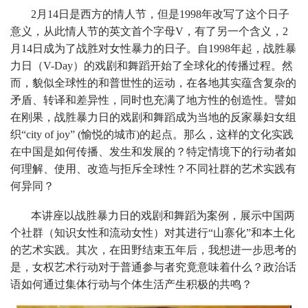
2月14日是西方的情人节，但是1998年改写了这个日子
意义，从此情人节的英文首个字母V，有了另一个含义，2
月14日成为了战胜对女性暴力的日子。自1998年起，战胜暴
力日（V-Day）的戏剧和舞蹈开始了全球化的传播过程。然
而，貌似全球性的和普世性的运动，在各地其实蕴含复杂的
矛盾、转译和差异性，同时也充满了地方性的创造性。譬如
在刚果，战胜暴力日的戏剧和舞蹈成为当地的反家暴妇女组
织“city of joy” (愉悦的城市)的起点。那么，这样的文化实践
在中国是如何传播、发生和发展的？特定情境下的行动者如
何理解、使用、改造与拒斥全球性？不同社群的艺术实践有
何异同？
本讲座以战胜暴力日的戏剧和舞蹈为案例，展示中国两
个社群（知识女性和流动女性）对其进行“山寨化”和本土化
的艺术实践。其次，在田野结束五年后，我想进一步思考的
是，女权艺术行动对于普通参与者究竟意味着什么？政治话
语如何通过集体行动与个体生活产生积极的共鸣？