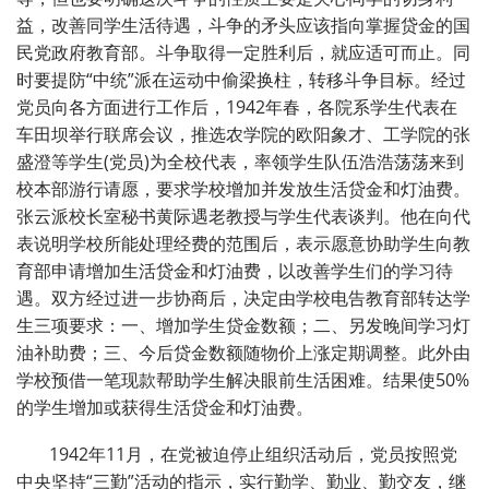
益，改善同学生活待遇，斗争的矛头应该指向掌握贷金的国
民党政府教育部。斗争取得一定胜利后，就应适可而止。同
时要提防“中统”派在运动中偷梁换柱，转移斗争目标。经过
党员向各方面进行工作后，1942年春，各院系学生代表在
车田坝举行联席会议，推选农学院的欧阳象才、工学院的张
盛澄等学生(党员)为全校代表，率领学生队伍浩浩荡荡来到
校本部游行请愿，要求学校增加并发放生活贷金和灯油费。
张云派校长室秘书黄际遇老教授与学生代表谈判。他在向代
表说明学校所能处理经费的范围后，表示愿意协助学生向教
育部申请增加生活贷金和灯油费，以改善学生们的学习待
遇。双方经过进一步协商后，决定由学校电告教育部转达学
生三项要求：一、增加学生贷金数额；二、另发晚间学习灯
油补助费；三、今后贷金数额随物价上涨定期调整。此外由
学校预借一笔现款帮助学生解决眼前生活困难。结果使50%
的学生增加或获得生活贷金和灯油费。
1942年11月，在党被迫停止组织活动后，党员按照党
中央坚持“三勤”活动的指示，实行勤学、勤业、勤交友，继