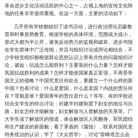
革命进步文化活动活跃的中心之一，占领上海的宣传文化阵
地的任务非常值得重视。在这一方面，主要的活动如下：
几乎所有学校都组织了读书活动，进行政治理论启蒙教
育和时事形势教育。根据学校的具体环境，范围或大或小，
形式大都为半公开，避免反动势力的监视和破坏。进步书报
在学生群体中广泛传阅，并且与组织讨论或辩论相结合，不
少学校党组织都根据群众思想认识上带有共性的问题组织讨
论，诸如：抗战怎么能胜利？主要靠的什么力量？怎样才能
巩固抗战胜利的成果？怎样才能使国家真正富强，不再受帝
国主义的侵略？中国究竟往何处去，要建立一个什么样的新
中国？也有讨论：什么是爱国，什么是卖国？内战的责任何
在？罪魁是谁？爱国青年的责任是什么？等等。有的学校还
结合女学生的特点讨论：封建半封建制度下妇女的地位与出
路，妇女怎样才能解放，妇女解放与人类解放的关系等。广
大学生读了解放区的报道，体会解放区人民翻身、军民团结
和生产建设的新面貌；看了茅盾的《腐蚀》，联系对国民党
特务统治的认识；学了《大众哲学》，讨论“雷峰塔怎么会