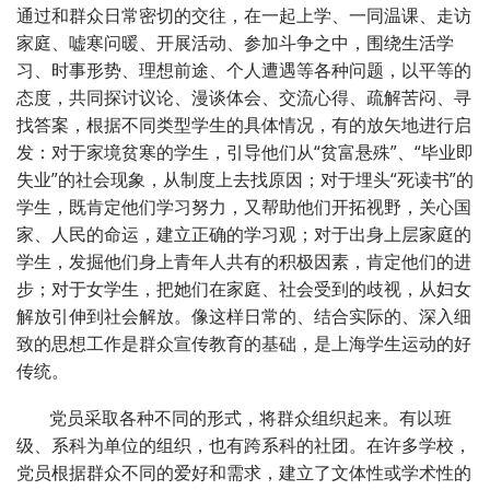
通过和群众日常密切的交往，在一起上学、一同温课、走访
家庭、嘘寒问暖、开展活动、参加斗争之中，围绕生活学
习、时事形势、理想前途、个人遭遇等各种问题，以平等的
态度，共同探讨议论、漫谈体会、交流心得、疏解苦闷、寻
找答案，根据不同类型学生的具体情况，有的放矢地进行启
发：对于家境贫寒的学生，引导他们从“贫富悬殊”、“毕业即
失业”的社会现象，从制度上去找原因；对于埋头“死读书”的
学生，既肯定他们学习努力，又帮助他们开拓视野，关心国
家、人民的命运，建立正确的学习观；对于出身上层家庭的
学生，发掘他们身上青年人共有的积极因素，肯定他们的进
步；对于女学生，把她们在家庭、社会受到的歧视，从妇女
解放引伸到社会解放。像这样日常的、结合实际的、深入细
致的思想工作是群众宣传教育的基础，是上海学生运动的好
传统。
党员采取各种不同的形式，将群众组织起来。有以班
级、系科为单位的组织，也有跨系科的社团。在许多学校，
党员根据群众不同的爱好和需求，建立了文体性或学术性的