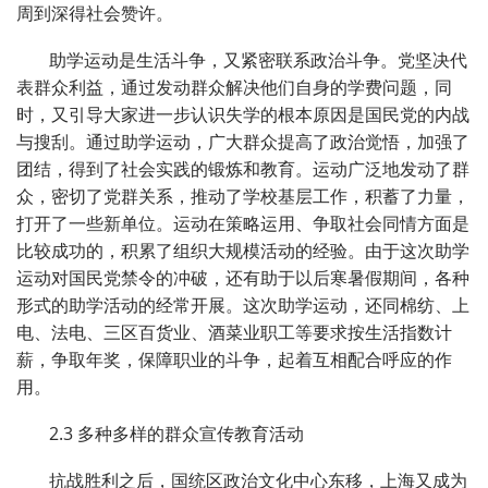
周到深得社会赞许。
助学运动是生活斗争，又紧密联系政治斗争。党坚决代
表群众利益，通过发动群众解决他们自身的学费问题，同
时，又引导大家进一步认识失学的根本原因是国民党的内战
与搜刮。通过助学运动，广大群众提高了政治觉悟，加强了
团结，得到了社会实践的锻炼和教育。运动广泛地发动了群
众，密切了党群关系，推动了学校基层工作，积蓄了力量，
打开了一些新单位。运动在策略运用、争取社会同情方面是
比较成功的，积累了组织大规模活动的经验。由于这次助学
运动对国民党禁令的冲破，还有助于以后寒暑假期间，各种
形式的助学活动的经常开展。这次助学运动，还同棉纺、上
电、法电、三区百货业、酒菜业职工等要求按生活指数计
薪，争取年奖，保障职业的斗争，起着互相配合呼应的作
用。
2.3 多种多样的群众宣传教育活动
抗战胜利之后，国统区政治文化中心东移，上海又成为