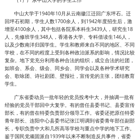
中山大学于1940年10月从云南徽江迁回广东坪石。迁
回坪石初期，学生人数1700余人，到1942年度招生后，激
增至4100余人，其中包括各院系本科生3439人，研究生18
人，先修班学生348人，香港各大学、专科借读生146人，
以及少数南洋归国学生。学生和教师来自不同的地区、不同
学校，在不同的程度上受到各种政治派系的影响，情况比较
复杂。地下党充分利用各种合法的组织，成立合法的社团，
如班会、系会、级会、同乡会、同学会以及各种学术研究
会、歌咏团、诗社剧团、壁报社，宣传党的主张，团结教育
学生。
广东省委动员一批年轻的党员投考中大，并抽调一批有
经验的党员干部回中大复学。有的曾任县委书记、县委宣传
部长，有的曾在特委负责部分领导工作。省委还把原任特委
青年部长、连阳中心县委书记张江明调到省委青年部任副部
长，专职负责中大和几所高等学校与重点中学的地下工作。
鉴于国民党顽固派自1939年以来不断制造反共事件，省委