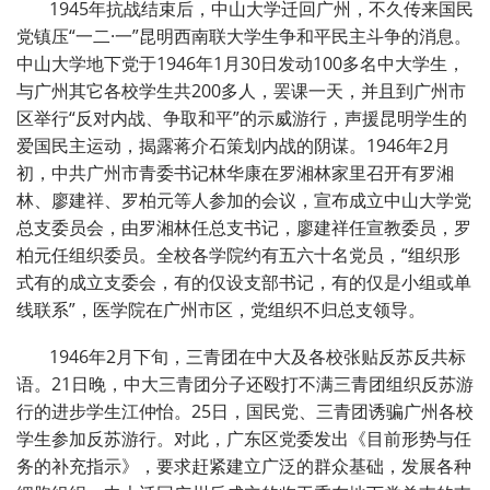
1945年抗战结束后，中山大学迁回广州，不久传来国民
党镇压“一二·一”昆明西南联大学生争和平民主斗争的消息。
中山大学地下党于1946年1月30日发动100多名中大学生，
与广州其它各校学生共200多人，罢课一天，并且到广州市
区举行“反对内战、争取和平”的示威游行，声援昆明学生的
爱国民主运动，揭露蒋介石策划内战的阴谋。1946年2月
初，中共广州市青委书记林华康在罗湘林家里召开有罗湘
林、廖建祥、罗柏元等人参加的会议，宣布成立中山大学党
总支委员会，由罗湘林任总支书记，廖建祥任宣教委员，罗
柏元任组织委员。全校各学院约有五六十名党员，“组织形
式有的成立支委会，有的仅设支部书记，有的仅是小组或单
线联系”，医学院在广州市区，党组织不归总支领导。
1946年2月下旬，三青团在中大及各校张贴反苏反共标
语。21日晚，中大三青团分子还殴打不满三青团组织反苏游
行的进步学生江仲怡。25日，国民党、三青团诱骗广州各校
学生参加反苏游行。对此，广东区党委发出《目前形势与任
务的补充指示》，要求赶紧建立广泛的群众基础，发展各种