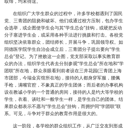
取缔，均未得逞。
在组织广大学生群众的过程中，许多学校都遇到了国民
党、三青团的阻挠和破坏。他们或通过校方压制，包办学生
会选举，或企图使学生会与其“学生总会”挂钩，或硬把反动
分子塞进学生会，或采用各种手法进行挑拨和打击。各校党
组织坚决依靠群众，团结师长，开展斗争，巩固领导权。如
同德医学院学生自治会成立后，三青团分子提出要向“学生
总会”登记。为了挫败这一企图，党支部采取以事实教育群
众的办法，组织学生代表去分别参观“学生总会”所在地和“学
团联”所在地，群众亲眼看到前者设在三井花园(三青团上海
市团部，今瑞金宾馆所在地)，接待的人都身穿军服，腰佩
手枪，满嘴官腔，不象真正的学生团体；而后者的办事机构
设在教诚小学的一个普通的房间，接待的人是约大等学校的
学生，衣着、谈吐和一般学生一样，是学生自己的团体。结
果群众都表示不愿与“学生总会”挂钩，而拥护同“学团联”联
系。可见，斗争对于群众的教育作用是很大的。
这一阶段，各学校的群众组织工作，从广泛交友到形成