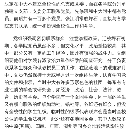
决定在中大不建立全校性的总支或党委，而在各学院分别单
独建立支部，支委分工联系党员。先修班和中大附中都有党
员。前后共有一百多个党员。张江明常驻坪石，直接与各学
院支书联系，统一和协调全校性工作和斗争。
党组织强调密切联系群众，注意掌握政策。迁校坪石初
期，各学院党员虽然不多，但文化水平、政治觉悟较高，其
中一部分又有一定的工作经验，因此有较强的战斗力。党组
织要他们对学院各派政治力量作细致的调查研究，分工负责
联系学生群众和做教授员工的工作。在隐蔽地下的艰难岁月
中，党员仍然保持十天或半月过一次组织生活，认真学习党
的文件和指示。当时中大有许多形形色色的社团，每系有专
业性质的学会或研究会，如经济、政治、社会、法律、教
育、历史等学会。每个学院有一个女同学会，同一届的学生
又有横向联系的组织如动社、铝社等。各班还有班会，但没
有全校性的学生组织。临时性的级系代表联席会是当时全校
公认的学生合法机构。此外还有各地同乡会，其中人数较多
的中原(客籍)、四邑、广西、潮州等同乡会比较活跃影响较