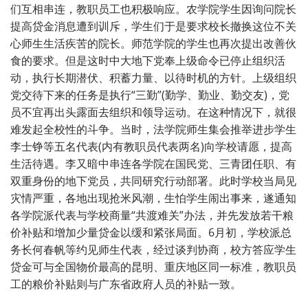
们互相串连，教职员工也积极响应。农学院学生因询问院长
提高贷金消息遭到训斥，学生们于是要求校长撤换这位不关
心师生生活疾苦的院长。师范学院的学生也再次提出改善伙
食的要求。但是这时中大地下党奉上级命令已停止组织活
动，执行长期潜伏、积蓄力量、以待时机的方针。上级组织
党交待下来的任务是执行“三勤”(勤学、勤业、勤交友)，党
员不宜再出头露面去组织和领导运动。在这种情况下，就很
难发起全校性的斗争。当时，法学院师生集会推举进步学生
李士铮等五名代表(内有教职员代表两名)向学校请愿，提高
生活待遇。李又暗中串连各学院在国民党、三青团任职、有
双重身份的地下党员，共同研究行动部署。此时学校当局见
灾情严重，各地出现抢米风潮，生怕学生闹出事来，遂通知
各学院派代表与学校商量“共渡难关”办法，并先发放若干粮
价补贴和增加少量贷金以缓和紧张局面。6月初，学校派总
务长何春帆等约见师生代表，经过谈判协商，校方答应学生
贷金可与全国物价最高的昆明、重庆地区同一标准，教职员
工的粮价补贴则与广东省政府人员的补贴一致。