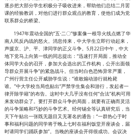
逐步把大部分学生积极分子吸收进来，帮助他们总结二月罢
课的经验教训，对他们进行群众观点的教育，使他们成为党
联系群众的桥梁。
1947年震动全国的“五·二〇”惨案像一根导火线点燃了华
南人民反内战的怒火。消息传来，中大学生立即行动起来，
声援京、沪、平、津同学的正义斗争。5月22日中午，中大
地下党马上向第一线的同志提出：“迅速打开局面，推动全
体同学大会的召开，参加大会选出的工作机构，公开出面领
导群众开展斗争”的紧急战斗。但当时白色恐怖异常严重，
广州行营主任公开威胁学生说：“谁敢煽动游行就枪毙
谁。”中大学校当局也贴出“严禁学生集会和游行，发起者一
律开除学籍”的布告。这时中大几乎没有任何“合法”机构可用
来发动群众了。要打开群众斗争的局面，就要有正确而灵活
的斗争策略和巧妙的斗争艺术。经何锡全等认真研究后，当
天下午贴出一张既无题目又无署名的通告：“一群热心于时
事和福利问题的同学将于晚上七时在福利饭堂开座谈会，届
时请同学们踊跃参加”。当晚的座谈会开得很成功。会议决