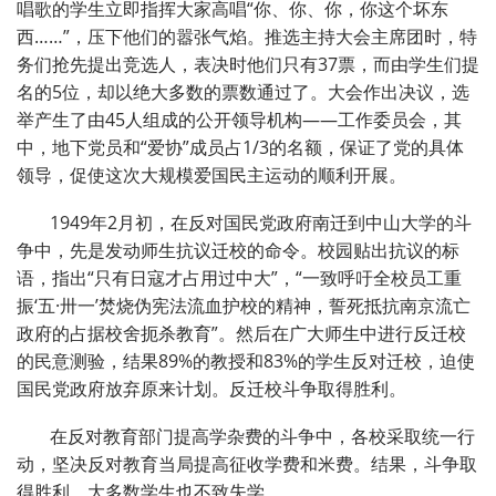
唱歌的学生立即指挥大家高唱“你、你、你，你这个坏东
西……”，压下他们的嚣张气焰。推选主持大会主席团时，特
务们抢先提出竞选人，表决时他们只有37票，而由学生们提
名的5位，却以绝大多数的票数通过了。大会作出决议，选
举产生了由45人组成的公开领导机构——工作委员会，其
中，地下党员和“爱协”成员占1/3的名额，保证了党的具体
领导，促使这次大规模爱国民主运动的顺利开展。
1949年2月初，在反对国民党政府南迁到中山大学的斗
争中，先是发动师生抗议迁校的命令。校园贴出抗议的标
语，指出“只有日寇才占用过中大”，“一致呼吁全校员工重
振‘五·卅一’焚烧伪宪法流血护校的精神，誓死抵抗南京流亡
政府的占据校舍扼杀教育”。然后在广大师生中进行反迁校
的民意测验，结果89%的教授和83%的学生反对迁校，迫使
国民党政府放弃原来计划。反迁校斗争取得胜利。
在反对教育部门提高学杂费的斗争中，各校采取统一行
动，坚决反对教育当局提高征收学费和米费。结果，斗争取
得胜利，大多数学生也不致失学。