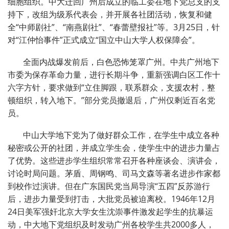
细胞组织。中大迁回广州后成立的临工委在地下党总支的支
持下，改组为级系代表会，并开展各社团活动，恢复和健
全“中师剧社”、“南燕剧社”、“春蕾壁报社”等。3月25日，针
对“江仲怡事件”正式成立“国立中山大学人权保障会”。
全面内战爆发前后，白色恐怖笼罩广州。中共广州地下
市委为保存革命力量，进行长期斗争，重新强调白区工作十
六字方针，要求做到“立住脚跟，联系群众，支援农村，整
顿组织，转入地下。”部分党员撤退后，广州仅剩近百名党
员。
中山大学地下党为了做好群众工作，在学生中成立各种
秘密或公开的社团，并成立学生会，使学生中的进步力量占
了优势。这些进步学生组织常常召开各种座谈会、演讲会，
讨论时局问题。茅盾、周钢鸣、司马文森等著名进步作家都
到校作过演讲。但在广东国民党当局导演“五四”反苏游行
后，进步力量受到打击，大批党员被迫离校。1946年12月
24日美军强奸北京大学女生沈崇事件激发起学生的抗暴运
动，中大地下党组织及时发动广州各校学生共2000多人，