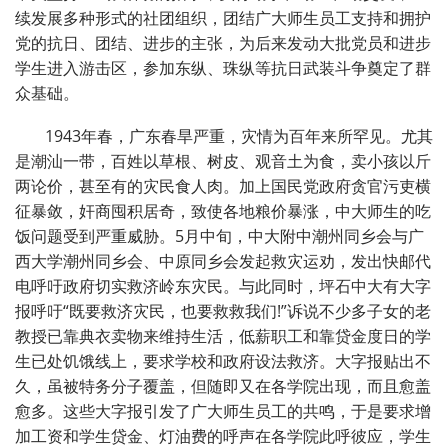
续发展多种形式的社团组织，团结广大师生员工支持和拥护
党的抗日、团结、进步的主张，为后来发动大批党员和进步
学生进入游击区，参加东纵、珠纵等抗日武装斗争奠定了群
众基础。
1943年春，广东春旱严重，灾情为百年来所罕见。尤其
是潮汕一带，百姓以草根、树皮、观音土为食，卖小孩以斤
两论价，甚至有的灾民食人肉。加上国民党政府贪官污吏横
征暴敛，奸商囤积居奇，致使各地粮价暴涨，中大师生的吃
饭问题受到严重威胁。5月中旬，中大附中潮州同乡会与广
西大学潮州同乡会、中原同乡会发起救灾运劝，发出快邮代
电呼吁政府切实救济岭东灾民。与此同时，坪石中大有大字
报呼吁“既要救济灾民，也要救救我们!”诉说不少多子女的老
教授已靠典衣卖物来维持生活，低薪职工和靠贷金度日的学
生已处饥饿线上，要求学校和政府设法救济。大字报贴出不
久，虽被特务分子覆盖，但随即又在各学院出现，而且愈盖
愈多。这些大字报引发了广大师生员工的共鸣，于是要求增
加工资和学生贷金、灯油费的呼声在各学院此呼彼应，学生