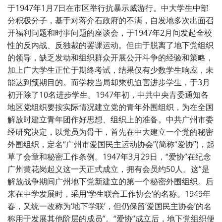
于1947年1月7日在市区举行抗暴示威游行。中大学生中部
分积极分子，基于对蒋介石政府的不满，自发地多次出面召
开福利问题和时事问题的座谈会，于1947年2月间发起全校
性的反内战、反独裁的罢课运动。但由于脱离了地下党组织
的领导，缺乏发动和组织群众开展公开斗争的经验和策略，
加上广大学生正忙于期终考试，结果仅有少数学生响应，未
能达到预期目的。而学校当局却乘机迫害进步学生，于3月
初开除了10名进步学生。1947年初，中共中央青委通知各
地区党组织要按实际情况建立党的青年外围组织，为在全国
解放时建立青年团作好思想、组织上的准备。中共广州市委
经研究决定，以党员为骨干，首先在中大建立一个党的秘密
外围组织，定名“广州市爱国民主运动协会”(简称“爱协”)，起
草了会章和秘密工作条例。1947年3月29日，“爱协”在纪念
广州黄花岗起义这一天正式成立，拥有会员约50人。这“是
解放战争期间广州地下党新建立的第一个秘密外围组织。后
来在中学发展时，采用‘学生联合工作协会’的名称。1949年
春，又统一改称为‘地下学联’，但仍保留‘爱国民主协会’的名
称用于发展其他阶层的成员”。“爱协”成立后，地下党组织便