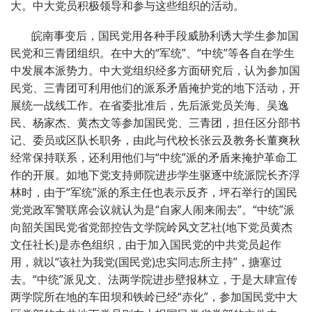
大。中大党员积极领导和参与这些组织的活动。
皖南事变后，国民党用各种手段威胁利诱大学生参加国
民党和三青团组织。在中大的“军统”、“中统”等各自在学生
中发展本派势力。中大党组织经多方面研究后，认为参加国
民党、三青团可利用他们的派系矛盾掩护党的地下活动，开
展统一战线工作。在省委批准后，先后派党员关海、吴逸
民、杨家杰、黄杰文等参加国民党、三青团，担任区分部书
记、委员或区队长职务，由此与代校长张云及教务长董爽秋
经常保持联系，还利用他们与“中统”派的矛盾来掩护革命工
作的开展。如地下党支持师院进步学生驱逐中统派院长齐浮
林时，由于“军统”派的系主任也表示反齐，坪石举行的国民
党党政军警联席会议就认为是“自家人闹来闹去”。“中统”派
向韶关国民党省党部控告文学院岭风文艺社(地下党员黄杰
文任社长)是赤色组织，由于加入国民党的中共党员起作
用，就以“该社为我党(国民党)忠实同志所主持”，搪塞过
去。“中统”派见文、法两学院进步壁报林立，于是大肆宣传
两学院所在地的车田坝和铁岭已经“赤化”，参加国民党中大