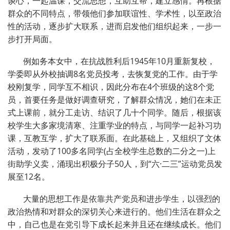
谈心，一起温课，交流思想，互助互帮，建立感情。再根据
群众的不同特点，带领他们参加联谊性、学术性，以至政治
性的活动，逐步扩大联系，进而启发他们组织起来，一步一
步打开局面。
例如务本女中，在抗战胜利后1945年10月重新复校，
学委即从外校抽调8名党员投考，去恢复党的工作。由于学
校刚复学，同学互不相识，因此分布在4个班级的这8个党
员，首要任务是做好调查研究，了解群众情况，她们在未正
式上课前，就分工走访、结识了几十个同学。随后，根据该
校学生大多家境清寒、注重学业的特点，与同学一起补习功
课，互教互学，扩大了联系面。在此基础上，又组织了文体
活动，发动了100多名同学(占全校学生总数的二分之一)上
街助学义卖，涌现出积极分子50人，到“六·二三”运动党员发
展至12名。
大量的思想工作是依靠共产党员和进步学生，以强烈的
政治热情和对群众的深切关心来进行的。他们生活在群众之
中，自己也是在党引导下成长起来并且还在继续成长。他们