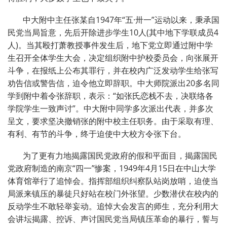
中大附中主任张某自1947年“五·卅一”运动以来，秉承国
民党当局旨意，先后开除进步学生10人(其中地下学联成员4
人)。当其殴打萧教授事件发生后，地下党立即通过附中学
生召开全体学生大会，决定组织附中护校委员会，向张展开
斗争，在报纸上公布其罪行，并在校内广泛发动学生给张写
劝告信或警告信，迫令他立即辞职。中大师院派出20多名同
学到附中着令张辞职，表示：“如张氏恋栈不去，决联络各
学院学生一致声讨”。中大附中同学多次派出代表，并多次
呈文，要求坚决撤销张的附中校主任职务。由于采取有理、
有利、有节的斗争，终于迫使中大校方令张下台。
为了更有力地揭露国民党政府的假和平面目，揭露国民
党政府制造的南京“四一”惨案，1949年4月15日在中山大学
体育馆举行了追悼会。指挥部组织纠察队站岗放哨，迫使当
局派来镇压的暴徒只好站在校门外张望。少数潜伏在校内的
反动学生不敢轻举妄动。追悼大会发言的师生，充分利用大
会讲坛揭露、控诉、声讨国民党当局镇压革命的暴行，誓与