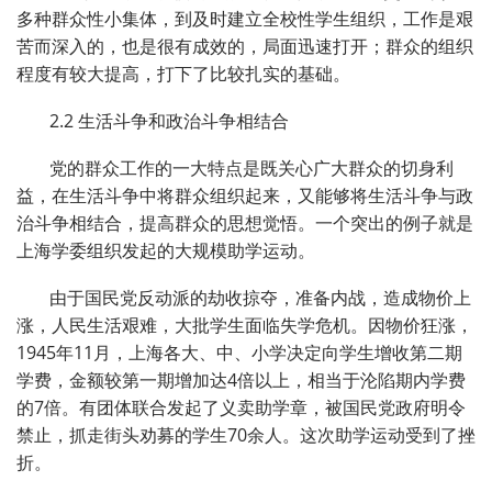
多种群众性小集体，到及时建立全校性学生组织，工作是艰
苦而深入的，也是很有成效的，局面迅速打开；群众的组织
程度有较大提高，打下了比较扎实的基础。
2.2 生活斗争和政治斗争相结合
党的群众工作的一大特点是既关心广大群众的切身利
益，在生活斗争中将群众组织起来，又能够将生活斗争与政
治斗争相结合，提高群众的思想觉悟。一个突出的例子就是
上海学委组织发起的大规模助学运动。
由于国民党反动派的劫收掠夺，准备内战，造成物价上
涨，人民生活艰难，大批学生面临失学危机。因物价狂涨，
1945年11月，上海各大、中、小学决定向学生增收第二期
学费，金额较第一期增加达4倍以上，相当于沦陷期内学费
的7倍。有团体联合发起了义卖助学章，被国民党政府明令
禁止，抓走街头劝募的学生70余人。这次助学运动受到了挫
折。