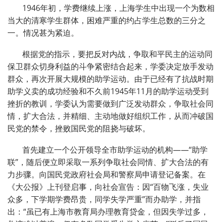
1946年初，学费继续上涨，上海学生中出现一个为数相
当大的清寒学生群体，困难严重的约占学生总数的三分之
一。情况甚为紧迫。
根据党的指示，要把反对内战，争取和平民主的运动同
保卫群众切身利益的斗争紧密结合起来，学委决定放手发动
群众，再次开展大规模的助学运动。由于已经有了抗战时期
助学义卖的成功经验和不久前1945年11月的助学运动受到
挫折的教训，学委认为需要做到广泛发动群众，争取社会同
情，扩大合法，并精细、主动地做好组织工作，从而冲破国
民党的禁令，挫败国民党的阻挠与破坏。
首先建立一个公开领导全市助学运动的机构——“助学
联”，随后便立即采取一系列争取社会同情、扩大合法的有
力步骤。向国民党政府社会局和警察局申请登记备案。在
《大公报》上刊登启事，向社会宣告：因“百物飞涨，失业
众多，下学期学费昂贵，同学失学严重”而办助学，并指
出：“虽已有上海市教育局办理教育贷金，但因失学过多，