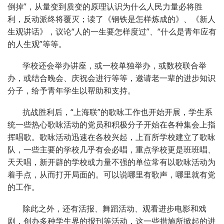
倒掉”，从量变到质变的原理认识为什么人民力量必将胜
利，反动派终将覆灭；读了《钢铁是怎样炼成的》、《新人
生观讲话》，议论“人的一生要怎样度过”、“什么是青年应有
的人生观”等等。
学校还会举办讲座，或一校单独举办，或数校联合举
办，或结合晚会、庆祝会进行等等，邀请老一辈的进步知识
分子，给予青年学生以帮助和支持。
抗战胜利后，“上海联”的歌咏工作也开始开展，学生系
统一些热心歌咏活动的党员和积极分子开始在各种集会上指
挥唱歌。歌咏活动迅速在各校兴起，上百所学校建立了歌咏
队，一些主要的学校几乎有会必唱，重点学校更是班班唱、
天天唱，新开辟的学校或力量不强的单位常有以歌咏活动为
着手点，从而打开局面的。可以说哪里有歌声，哪里就有党
的工作。
除此之外，还有活报、舞蹈活动、观看进步电影和戏
剧，创办多种学生界的报刊等活动，这一些措施所掀起的进