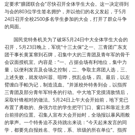
定要求“膳团联合会”尽快召开全体学生大会。这一决定得到
与会的803位学生签名拥护，并以他们的名义发起，于5月
24日召开全校2500多名学生参加的大会，打开了群众斗争
的局面。
国民党特务机关为了破坏5月24日中大全体学生大会的
召开，5月23日晚上，军统“十三太保”之一、三青团广东支
团干事长黄某窜到石牌，召集中大的三青团及青年军的骨干
会议面授机宜。内容是：“一、占据会场有利地位，集中力
量，以便利发言及会场之控制，二、争取主席团人选，三、
上述失败，就发动叫嚣、喧哗，扰乱会场，四、最后，以左
臂缠白手帕为记，制造流血。”并派校外特务到会，以指挥
三青团及部分青年军特务的行动。中大地下党摸清敌情后，
采取针锋相对的做法。5月24日上午大会开始前，地下党已
布置了勇敢的、身强力壮的学生把守门口、窗口和靠近主席
台前排的位置。召集人宣布大会开始时，全场报以暴风雨般
的掌声。一个特务迫不及待跳出来说：“今天起来发言的同
学，都要先自报姓名、学院，系、班级的所在单位”。指挥