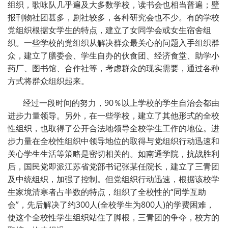
组织，歌咏队几乎遍及大多数学校，读书会也相当普遍；壁
报刊物社团甚多，剧社较多，各种研究会也不少。有的学校
党组织根据女学生的特点，建立了女同学会或女生宿舍组
织。一些学校的党组织从解决群众最关心的问题入手组织群
众，建立了膳委会、学生自办的伙食团、经济食堂、助学小
药厂、图书馆、合作社等，考虑群众的现实需要，通过各种
方式将群众组织起来。
经过一段时间的努力，90％以上学校的学生自治会都由
进步力量领导。另外，在一些学校，建立了其他形式的全校
性组织，也取得了公开合法地领导全校学生工作的地位。进
步力量在全校性组织中领导地位的取得与党组织行动迅速和
关心学生生活等策略是密切相关的。如南通学院，抗战胜利
后，国民党即派江苏省党部书记张某任院长，建立了三青团
及中统组织，加强了控制。但党组织行动迅速，根据该校学
生家境清寒者占半数的特点，组织了全校性的“同学互助
会”，先后解决了约300人(全校学生为800人)的学费困难，
使这个全校性学生组织站住了脚根，三青团的争夺，校方的