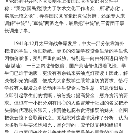
区党部的中共地下党员则在上报国民党省党部的文件中
称：“我党(国民党)致力于学术文化工作者众，所谓‘赤化’，
实属无稽之谈”，弄得国民党省党部真假莫辨，还派专人来
调解“中统”与“军统”两派之争，最后把“中统”的三青团干事
长调走了事。
1941年12月太平洋战争爆发后，中大一部分依靠海外
接济的学生，侨汇断绝。更多的依靠学校贷金生活的学生也
因物价暴涨，受到严重的威胁。特别是一向由外国进口的洋
油(煤油)，一日之内涨价数倍，国产茶油价也跟着飞涨。学
生们已难于饱腹，更没有有余钱来买油点灯夜读！因此，解
决饱和光的问题，便成为大多数学生眼前迫切的要求。恰巧
学校有人揭发总务长动用学生贷金去做生意，消息传出后，
立即引起学生们的愤慨，纷纷提出提高贷金，惩办贪污的要
求。但也有一小部分别有用心的人假冒若干社团的名义把矛
头指向代理校长张云，指责他包庇有贪污嫌疑的妹夫，企图
把张云拉下台取而代之。党组织对这些情况作了分析，认为
大多数学生要求饱和光，是合理的，应予以支持和组织引
导，但也要明确这次斗争的性质主要是关心同学的切身利