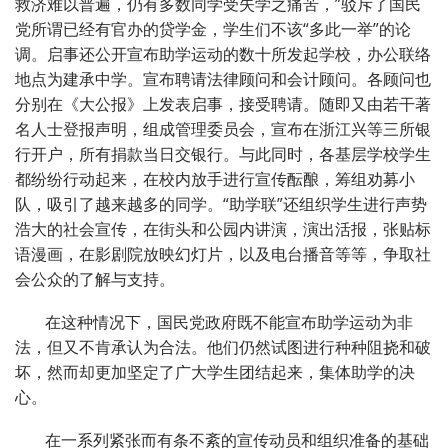
救济难以普遍，仍有多数同学受失学之痛苦，”驳斥了国民
党所谓已经有官办的贷学金，学生们不该“多此一举”的论
调。启事还公开宣布助学运动的数十所发起学校，办公联络
地点为建承中学。宣布聘请法律顾问和会计顾问。各顾问也
分别在《大公报》上发表启事，接受聘请。随即又由若干著
名人士登报声明，组成管理委员会，宣布在浙江兴等三所银
行开户，所有捐款当日交银行。与此同时，各基层学校学生
都纷纷行动起来，在校内放手进行宣传酝酿，筹组劝募小
队，吸引了越来越多的同学。“助学联”还组织学生进行声势
浩大的社会宣传，在街头和公园内讲演，演出活报，张贴标
语漫画，在影剧院放映幻灯片，以及电台播音等等，争取社
会公众的了解与支持。
在这种情况下，国民党政府既不能宣布助学运动为非
法，但又不肯承认为合法。他们仍然试图进行种种阻挠和破
坏，然而却更加坚定了广大学生团结起来，集体助学的决
心。
在一系列紧张而有条不紊的宣传动员和组织准备的基础