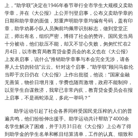
上，“助学联”决定在1946年春节举行全市学生大规模义卖助
学章，并在《大公报》上公开刊登启事，公布义卖助学章的
日期和助学章的面值，郑重声明助学章均编有号码，盖有印
章，助学劝募小队人员胸前均佩带识别标志，做到堂堂正
正，师出有名，组织严密，博得了社会的赞许。国民党当局
十分被动，他们欲压不能，却又不甘心失败，匆匆忙忙在2
月4日，以市教育局教育贷金委员会的名义也在《大公报》
上发表启事，说什么“推销助学章事与本会完全无涉，请各
界人士切勿轻信”云云。针对这个启事，“助学联”顾问马叙伦
当即于次日仍在《大公报》上作出批驳，他说：“国家金融
无善策，物价日增月涨，学费也随而激增，政府不能制抑，
以至学生自谋救济，我辈已非常内疚，教育贷金委员会在报
上启事，不是画蛇添足，多此一举吗？”
助学运动引起了社会各界同样受国民党压榨的人们的普
遍共鸣，他们纷纷伸出援手。助学运动共计帮助了4000余
名学生解决了困难，并于3月31日在《大公报》上公布了得
到助学金的学生名单和帐目结算清单，工作的认真、细致和