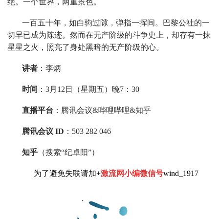
绝。一个世界，两重景色。
一百五十年，如白驹过隙，弹指一挥间。巴黎公社的一
切早已成为陈迹。然而在无产阶级的斗争史上，却存有一抹
星星之火，照亮了身处黑暗的无产阶级的心。
讲者
：李炳
时间
：3月12日（星期五）晚7：30
直播平台
：腾讯会议&哔哩哔哩&知乎
腾讯会议 ID
：503 282 046
知乎
（搜索“纪卓阳”）
为了避免失联请加+
激流网小编微信号
wind_1917