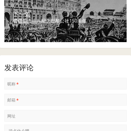
下一篇
樱桃似血——纪念巴黎公社150周年（二）
发表评论
昵称
*
邮箱
*
网址