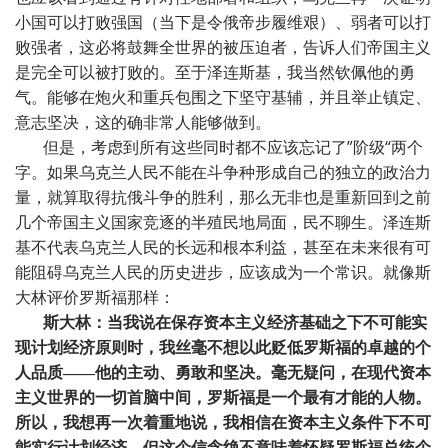
小国可以打败强国（当下是令俄帝步履维艰）、弱者可以打
败强者，这必将鼓舞全世界的被压迫者，告诉人们帝国主义
是完全可以被打败的。至于泽连斯基，我当然钦佩他的勇
气。能够在炮火和重兵包围之下坚守基辅，并且举止镇定、
意志坚决，这的确非常人能够做到。
但是，考虑到所有这些同时都不应该忘记了”阶级“两个
字。如果乌克兰人民不能在斗争种形成自己的独立的政治力
量，就算取得抗俄斗争的胜利，那么无非也是重新回到之前
几个帝国主义国家竞逐的半殖民地局面，民不聊生。泽连斯
基不代表乌克兰人民的长远和根本利益，甚至在未来很有可
能阻碍乌克兰人民的历史进步，应该成为一个常识。就像斯
大林评价罗斯福那样：
斯大林：当我说在保存资本主义经济基础之下不可能实
现计划经济原则时，我丝毫不想以此贬低罗斯福的卓越的个
人品质——他的主动、勇敢和坚决。毫无疑问，在现代资本
主义世界的一切首脑中间，罗斯福是一个最有才能的人物。
所以，我想再一次着重地说，我相信在资本主义条件下不可
能实行计划经济，但这个信念绝不意味着怀疑罗斯福总统个