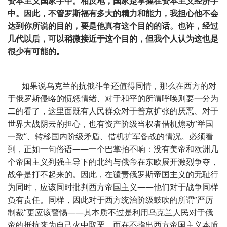
资本主义国家手中。相反地，国家是掌握在资本主义经济手
中。因此，不管罗斯福有多大的精力和能力，我担心他不会
达到你所说的目的，要是他真有这个目的的话。也许，经过
几代以后，可以稍微接近于这个目的，但我个人认为这也是
很少有可能的。
如果说乌克兰的抗俄斗争还值得同情，那么在西方的对
于俄罗斯侵略的愤怒情绪、对于和平的所谓呼唤则要一分为
二的看了，这里面既有人民群众对于普京扩张的厌恶、对于
世界大战阴云的担心，也有资产阶级当权者借机煽动”举国
一致“、转移国内阶级矛盾、借机扩军备战的情况。必须看
到，正如一句俗语——一个巴掌拍不响：没有美帝和欧洲几
个帝国主义列强主导下的北约与俄帝在东欧展开激烈争夺，
战争是打不起来的。因此，在谴责俄罗斯帝国主义的无耻行
为同时，应该同时批判西方帝国主义——他们对于战争同样
负有责任。同样，因此对于西方统治阶级鼓吹的所谓”严厉
制裁“更应该警惕——其本质不过是利用乌克兰人民对于俄
帝的抵抗来为自己火中取栗。而在不指出西方帝国主义本质