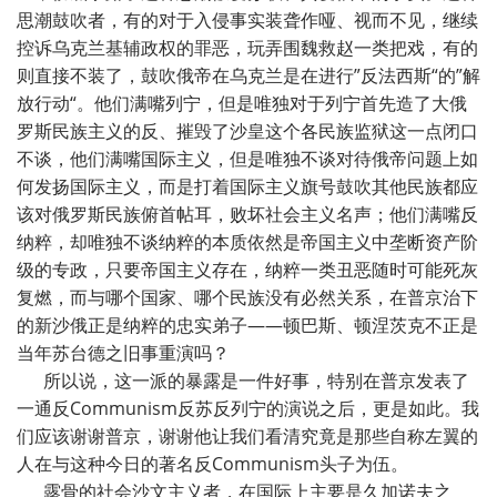
思潮鼓吹者，有的对于入侵事实装聋作哑、视而不见，继续
控诉乌克兰基辅政权的罪恶，玩弄围魏救赵一类把戏，有的
则直接不装了，鼓吹俄帝在乌克兰是在进行”反法西斯“的”解
放行动“。他们满嘴列宁，但是唯独对于列宁首先造了大俄
罗斯民族主义的反、摧毁了沙皇这个各民族监狱这一点闭口
不谈，他们满嘴国际主义，但是唯独不谈对待俄帝问题上如
何发扬国际主义，而是打着国际主义旗号鼓吹其他民族都应
该对俄罗斯民族俯首帖耳，败坏社会主义名声；他们满嘴反
纳粹，却唯独不谈纳粹的本质依然是帝国主义中垄断资产阶
级的专政，只要帝国主义存在，纳粹一类丑恶随时可能死灰
复燃，而与哪个国家、哪个民族没有必然关系，在普京治下
的新沙俄正是纳粹的忠实弟子——顿巴斯、顿涅茨克不正是
当年苏台德之旧事重演吗？
所以说，这一派的暴露是一件好事，特别在普京发表了
一通反Communism反苏反列宁的演说之后，更是如此。我
们应该谢谢普京，谢谢他让我们看清究竟是那些自称左翼的
人在与这种今日的著名反Communism头子为伍。
露骨的社会沙文主义者，在国际上主要是久加诺夫之