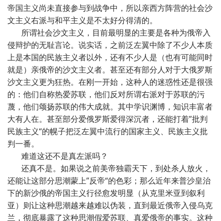
帝国主义尚未直接参与到战争中，所以亲西方阵营的社会沙
文主义右派与和平主义是不太好分得清的。
所谓社会沙文主义，目前最明显的主要是各种为俄帝入
侵辩护的无耻言论。说实话，之前泛左翼中除了不少人本质
上是本国的民族主义者以外，还有不少人是（也有可能同时
就是）亲俄帝的沙文主义者。甚至还有部分人对于大俄罗斯
沙文主义更为狂热。在刚一开始，这种人的迷惑性还是很强
的：他们自称热爱苏联，他们反对所谓右派对于苏联的污
蔑，他们颂扬苏联的伟大成就。其中学识渊博，知识丰富者
大有人在。甚至部分爱俄罗斯爱得深沉者，还能打着”批判
民族主义“的幌子把泛左翼中流行的国家主义、民族主义批
判一番。
难道这还不是真左派吗？
还真不是。如果说之前美帝独霸天下，到处杀人放火，
还能让这部分思潮蒙上”反帝“的色彩；那么近年来普沙皇治
下的新沙俄的帝国主义行径愈发明显（从克里米亚到叙利
亚）则让这种思潮越来越难以伪装，直到最近俄帝入侵乌克
兰，彻底暴露了这种思潮假爱苏联、真爱俄帝的事实。这种