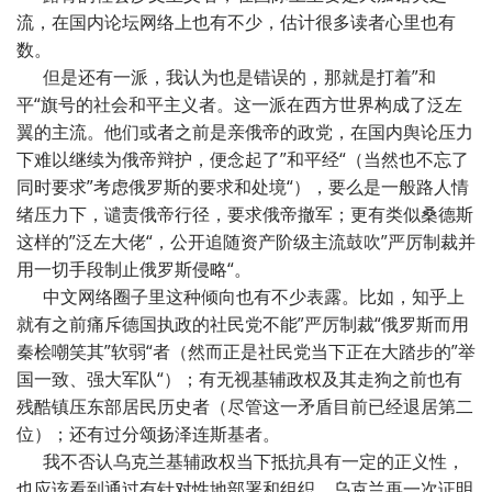
流，在国内论坛网络上也有不少，估计很多读者心里也有
数。
但是还有一派，我认为也是错误的，那就是打着”和
平“旗号的社会和平主义者。这一派在西方世界构成了泛左
翼的主流。他们或者之前是亲俄帝的政党，在国内舆论压力
下难以继续为俄帝辩护，便念起了”和平经“（当然也不忘了
同时要求”考虑俄罗斯的要求和处境“），要么是一般路人情
绪压力下，谴责俄帝行径，要求俄帝撤军；更有类似桑德斯
这样的”泛左大佬“，公开追随资产阶级主流鼓吹”严厉制裁并
用一切手段制止俄罗斯侵略“。
中文网络圈子里这种倾向也有不少表露。比如，知乎上
就有之前痛斥德国执政的社民党不能”严厉制裁“俄罗斯而用
秦桧嘲笑其”软弱“者（然而正是社民党当下正在大踏步的”举
国一致、强大军队“）；有无视基辅政权及其走狗之前也有
残酷镇压东部居民历史者（尽管这一矛盾目前已经退居第二
位）；还有过分颂扬泽连斯基者。
我不否认乌克兰基辅政权当下抵抗具有一定的正义性，
也应该看到通过有针对性地部署和组织，乌克兰再一次证明