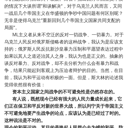
的情况下大谈所谓”和谈解决“，对于乌克兰人民而言，又同
一战后几个帝国主义在华盛顿的争吵中国问题有何区别呢？
无非是使得乌克兰”重新回到几个帝国主义国家共同支配的
局面“。
ML主义者从来不空泛的反对一切战争、一切暴力。对于
乌克兰人民反对俄罗斯侵略者的这种战争，我认为是应该支
持的；俄罗斯人民反抗新沙皇暴力压制和平愿望表达过程中
如果以其人之道还治其人之身，我认为也是正义的。抽象的
谈反对暴力、反对战争，却不去分析为什么会有暴力和战
争，结果只能起到客观上为压迫者辩护的目的。当然，在目
前，我认为和平运动有积极的一面。但是，斯大林的论述我
觉得依然很有价值：
资本主义国家之间战争的不可避免性是仍然存在的。
有人说，既然现今已经有强大的人民力量成长起来，它
们正在保卫和平反对新的世界大战，所以列宁关于帝国主义
不可避免地要产生战争的论点，应该认为是已经过了时的。
这种说法是不对的。
现今的和平运动，其目的是唤起人民群众去为维护和平、防