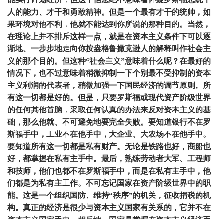
人的能力、才干和勇敢精神。但是一个最有才干的统帅，如
果环境对他不利，他就不能达到你所说的那种目的。当然，
在理论上并不排斥这样一点，就是在资本主义条件下可以逐
渐地、一步步地走向你按盎格鲁撒克逊人的解释叫作社会主
义的那个目的。但这种“社会主义”意味着什么呢？在最好的
情况下，也不过意味着稍微抑制一下个别最不受抑制的资本
主义利润的代表者，稍微加强一下国民经济的调节原则。所
有这一切都是好的。但是，只要罗斯福或现代资产阶级世界
的任何其他首脑，采取任何认真的办法来反对资本主义的基
础，那么他就、不可避免地要完全失败。要知道银行不在罗
斯福手中，工业不在他手中，大企业、大农场不在他手中。
要知道所有这一切都是私有财产。无论是铁路也好，商船也
好，都掌握在私有主手中。最后，熟练劳动者大军、工程师
和技师，他们也都不在罗斯福手中，而是在私有主手中，他
们都是为私有主工作。不可忘记国家在资产阶级世界中的职
能。这是一个组织国防、维持“秩序”的机关，征收捐税的机
构。真正的经济是很少与资本主义国家有关系的，它并不在