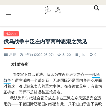
俄乌战争
俄乌战争中泛左内部两种思潮之我见
思想
4年前 (2022-03-07)
3,120
jiliu
0
文|室点密
简要写下自己看法。我认为在近期最大热点——
俄乌
战争
可谓左派的一个试金石，无论国际还是国内各路泛左面
对着这一难以避免表态的重大事件。在各路意见中，有较为
正确者，同样不乏错误甚至荒谬者。
我认为列宁把社会党分成左中右三派在今天还是完全适
用的——不管国际还是国内都是如此。只不过由于当下美欧