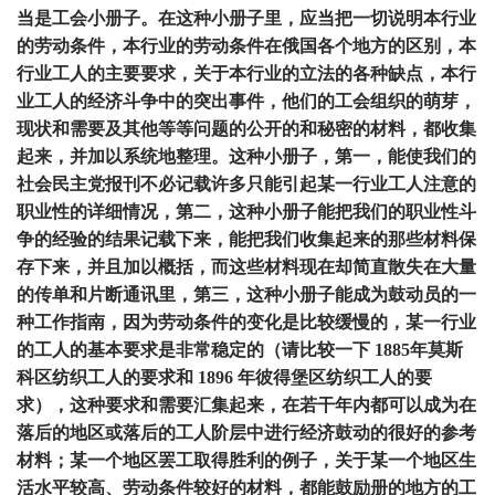
当是工会小册子。在这种小册子里，应当把一切说明本行业
的劳动条件，本行业的劳动条件在俄国各个地方的区别，本
行业工人的主要要求，关于本行业的立法的各种缺点，本行
业工人的经济斗争中的突出事件，他们的工会组织的萌芽，
现状和需要及其他等等问题的公开的和秘密的材料，都收集
起来，并加以系统地整理。这种小册子，第一，能使我们的
社会民主党报刊不必记载许多只能引起某一行业工人注意的
职业性的详细情况，第二，这种小册子能把我们的职业性斗
争的经验的结果记载下来，能把我们收集起来的那些材料保
存下来，并且加以概括，而这些材料现在却简直散失在大量
的传单和片断通讯里，第三，这种小册子能成为鼓动员的一
种工作指南，因为劳动条件的变化是比较缓慢的，某一行业
的工人的基本要求是非常稳定的（请比较一下 1885年莫斯
科区纺织工人的要求和 1896 年彼得堡区纺织工人的要
求），这种要求和需要汇集起来，在若干年内都可以成为在
落后的地区或落后的工人阶层中进行经济鼓动的很好的参考
材料；某一个地区罢工取得胜利的例子，关于某一个地区生
活水平较高、劳动条件较好的材料，都能鼓励册的地方的工