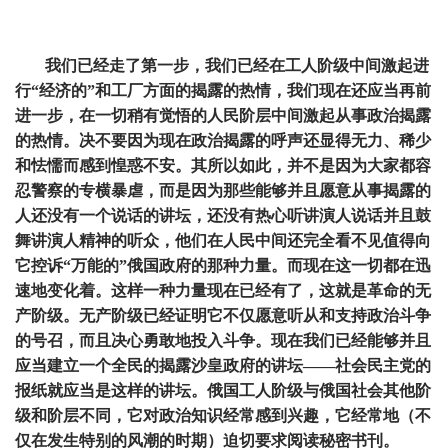
我们已经走了第一步，我们已经在工人阶级中间激起进
行“经济的”和工厂方面的揭露的热情，我们现在还应当再前
进一步，在一切稍有觉悟的人民阶层中间激起从事政治揭露
的热情。决不要因为现在政治揭露的呼声还显得无力、稀少
和怯懦而感到惶惑不安。其所以如此，并不是因为大家都容
忍警察的专横暴虐，而是因为那些能够并且愿意从事揭露的
人还没有一个说话的讲坛，还没有热心听讲演人说话并且鼓
舞讲演人精神的听众，他们在人民中间还完全看不见值得向
它控诉“万能的”俄国政府的那种力量。而现在这一切都在迅
速地变化着。这样一种力量现在已经有了，这就是革命的无
产阶级。无产阶级已经证明它不仅愿意听从和支持政治斗争
的号召，而且决心勇敢地投入斗争。现在我们已经能够并且
应当建立一个全民的揭露沙皇政府的讲坛——社会民主党的
报纸就应当是这样的讲坛。俄国工人阶级与俄国社会其他阶
级和阶层不同，它对政治知识经常感到兴趣，它经常地（不
仅在发生特别的风潮的时期）迫切要求阅读秘密书刊。