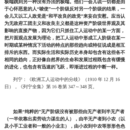
极端跳到另一种没有办法的极端。他们一会儿说一切都是由
于心怀恶意的人“唆使”一个阶级反对另一个阶级的结果，一
会儿又以工人政党是“和平改良的政党”来妄自安慰。应当认
为无政府工团主义和改良主义都是这种资产阶级世界观及其
影响的直接产物，因为它们只抓住工人运动中的某一方面，
把片面观点发展为理论，把工人运动中形成工人阶级在某一
时期或某种情况下活动的特点的那些趋向或特征说成是相互
排斥的东西。而实际生活和实际历史本身却包含有这些各不
相同的趋向，正好像自然界的生命和发展过程既包含有缓慢
的进化，也包含有迅速的飞跃，即渐进过程的中断一样。
列宁：《欧洲工人运动中的分歧》（1910 年 12 月 16
日），《列宁全集》第 16 卷第 347～348 页。
如果“纯粹的”无产阶级没有被那些由无产者到半无产者
（一半依靠出卖劳动力谋生的人），由半无产者到小农（以
及小手工业者和一般的小业主），由小农到中农等形形色色