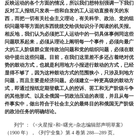
反映运动的各个方面的情况，所以我们想特别强调一下我们
反对工人报纸只发表一些和自发的工人运动直接有关的东
西，而把一切有关社会主义理论，有关科学、政治、党的组
织问题等等方面的东西统统交给供知识分子阅读的机关报。
相反地，我们认为必须把工人运动中的一切具体事例同这些
问题联系起来，必须从理论上阐明每一个事件，必须向最广
大的工人阶级群众宣传政治问题和党的组织问题，必须在鼓
动中提出这些问题。目前，在我们这里差不多还占着绝对优
势的鼓动方式，也就是利用地方小报进行鼓动的方式，已经
显得不够了，因为这种鼓动方式的范围狭小，只涉及到地方
问题，而且主要是经济问题。必须建立一种更高级的鼓动方
式，即通过报纸定期登载工人的控诉、罢工和无产阶级斗争
的其他形式、以及全俄国一切政治压迫的表现，并且从每一
件事实中，做出符合于社会主义的最终目的和俄国无产阶级
的政治任务的明确结论。
列宁 ：《<火星报>和<曙光>杂志编辑部声明草案》
（1900 年），《列宁全集》第 4 卷第 288—289 页。