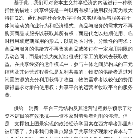
基于此，我们可对资本主义共享经济的内涵进行一种概
括性的描述：共享经济是一种以所有权与使用权分离为最大
特征[22]、通过构建社会化数字平台来实现商品与服务在个
体间流动的商业行为和经济模式。商品与服务的需求方不再
购买商品或服务以获取其所有权，而是代之以短期使用、临
时租用或定期雇用的形式，以满足临时性、分散性的需求；
商品与服务的供给方不再售卖商品或签订有一定雇用期限的
劳动合同，而是转换为短期出租或打零工的形式去获取收
益。在共享经济的运作模式中，参与主体之间所构成的三元
结构及其运营过程看似是互利共赢的：物资的供给者通过对
闲置资源的充分利用获得了收益；物资需求者以较低的费用
获得需求对象的使用权；共享平台的运营者收取平台的服务
费。
供给—消费—平台三元结构及其运营过程似乎预示了对
资本逻辑的有效抵抗——资本家对劳动者剥削的停滞。但
是，支撑如上图景实现的政治经济学因素在西方学者那里却
被屏蔽了，如果我们将重点聚焦于共享经济现象对资本与工