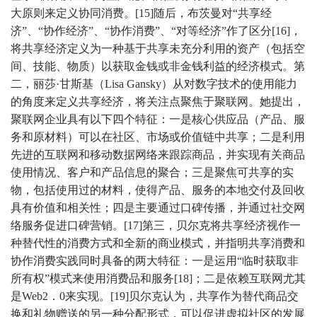
大原则来定义协同消费。[15]随后，布茨曼对“共享经
济”、“协作经济”、“协作消费”、“对等经济”作了区分[16]，
将共享经济定义为一种基于共享未充分利用的资产（包括空
间、技能、物质）以获取金钱或非金钱利益的经济模式。第
二，丽莎·甘斯基（Lisa Gansky）从对数字技术的使用能力
的角度来定义共享经济，将关注点聚焦于聚联网。她提出，
聚联网企业具有以下四个特征：一是核心供应品（产品、服
务和原材料）可以在社区、市场或价值链中共享；二是利用
先进的互联网和移动数据网络来跟踪商品，并实现有关商品
使用情况、客户和产品信息的聚合；三是聚焦可共享的实
物，包括使用过的材料，使得产品、服务的本地交付及回收
具有价值和相关性；四是主要通过口碑传播，并通过社交网
络服务促进口碑营销。[17]第三，贝尔克将共享经济视作一
种替代性的消费方式和全新的商业模式，并指明共享消费和
协作消费实践同时具备的两大特征：一是运用“临时获取非
所有权”模式来使用消费品和服务[18]；二是依赖互联网尤其
是Web2．0来实现。[19]贝尔克认为，共享作为替代商品交
换和礼物赠送的另一种分配形式，可以促进虚拟社区的发展