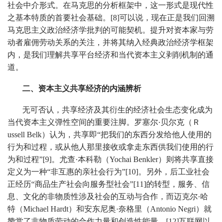
社会中介形式。在马克思的分析框架中，这一形式是现代性
之基本特质的首要社会基础。[8]可以说，现在正是我们回溯
马克思主义政治经济学批判的可能契机。提升对资本家与劳
动者雇佣劳动关系的关注，并将其纳入经典政治经济学框架
内，是我们理解共享平台经济和当代资本主义剥削机制的通
道。
二、资本主义共享经济的内涵辨析
无可否认，共享经济及其衍生的经济社会生态变化成为
当代资本主义弹性空间的重要注脚。罗塞尔·贝尔克（Ｒ
ussell Belk）认为，共享即“把我们的东西分发给他人使用的
行为和过程，或从他人那里接收或拿走东西供我们使用的行
为和过程”[9]。尤查·本科勒（Yochai Benkler）则将共享直接
定义为一种“非互惠的亲社会行为”[10]。另外，后工业社会
正经历“商品生产社会向服务型社会”[11]的转型，服务、信
息、文化的非物质性涉及社会的互动与合作，而迈克尔·哈
特（Michael Hardt）和安东尼奥·奈格里（Antonio Negri）就
赞赏了非物质劳动的合作力量和创造性能量。[12]互联网以