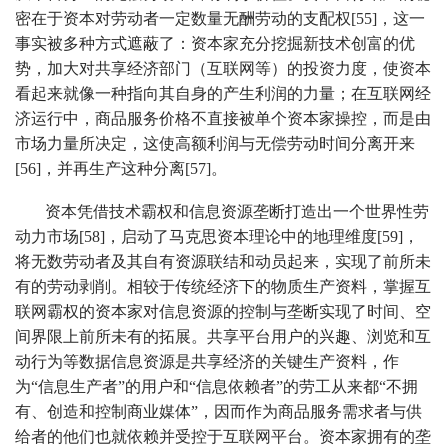
密在于资本对劳动者一定数量无酬劳动的支配权[55]，这一
事实被多种方式遮蔽了：资本家充分挖掘新技术创富的优
势，加大对共享经济部门（互联网等）的投资力度，使资本
看起来就像一种指向其自身的产生利润的力量；在互联网经
济运行中，商品服务价格不直接被单个资本家操控，而是由
市场力量所决定，这使高额利润与无偿劳动时间分离开来
[56]，并再生产这种分离[57]。
资本凭借技术霸权和信息资源垄断打造出一个世界性劳
动力市场[58]，启动了马克思资本理论中的地理维度[59]，
将无数劳动者及其自有资源联结和动员起来，实现了前所未
有的劳动剥削。相较于传统经济下的物质生产资料，掌握互
联网霸权的资本家对信息资源的控制与垄断实现了时间、空
间界限上前所未有的拓展。共享平台用户的兴趣、浏览和互
动行为等数据信息资源是共享经济的关键生产资料，作
为“信息生产者”的用户和“信息依赖者”的劳工从来都“不拥
有、创造和控制商业媒体”，因而作为商品服务需求者与供
给者的他们也就依赖并受控于互联网平台。资本家拥有的垄