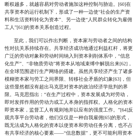
断权越多，就越容易对劳动者施加这种控制与胁迫。[60]在
共享资本的运行机制下，形成了一种一边使“社会的生产资
料和生活资料转化为资本”、另一边使“人民群众转化为雇佣
工人”[61]的资本关系创造过程。
至此，我们可以作出判断，资本家与劳动者之间的结构
性对抗关系持续存在。共享经济成功地通过利益杠杆，将更
广泛的劳动对象和劳动时间纳入到资本剥削体系中，“信息
化生产”、“非物质劳动”将资本从地域束缚中解脱出来[62]，
在全球范围进行生产网络的搭建。虽然共享经济产生了诸多
模糊资本家与劳工之间界限、转移社会矛盾的幻象[63]，但
这些显然都没有超出马克思对资本的政治经济学批判的界
限。马克思指出：“在生产过程中，资本发展成为对劳动，
即对发挥作用的劳动力或工人本身的指挥权。人格化的资本
即资本家，监督工人有规则地并以应有的强度工作。”[64]反
观共享平台劳动者，他们仅仅是一种自我雇佣[65]的形式，
既无法成为人格化的资本以使资本和劳动任务分离，也不占
有共享经济的核心要素——“信息数据”，更不可能利用资本