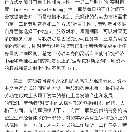
作方式更加具有自主性和灵活性。一是工作时间的“实时调
度”（just－in－timescheduling）性，雇员每日的工作时间不
会被提前告知，而是根据不稳定、无规律的劳动力市场需求
而定；二是劳动选择和工作方式的“自主性”，劳动者可依据
自身意愿选择工作地点、服务对象、雇佣期限，可以对应更
多的服务对象，有权决定是否接受劳动任务等；三是劳动控
制的“缩减”，即对劳动过程的监管仅限于劳动者完成单个任
务量的时间区间。总之，劳动本身的灵活自主使“传统经济
中始终悬挂在雇佣劳动者头上的‘达摩克利斯之剑’，即资本
的权威和意志似乎消失不见了”[28]。
第三，劳动者同资本家之间的从属关系逐渐弱化。资本
主义生产方式连同它的方法、手段和条件本身，“最初是在
劳动在形式上从属于资本的基础上自发地产生和发展
的”[29]。劳动者“对资本的从属性”[30]包括组织、经济、人
格三方面。传统雇佣模式下，一方面，雇员提供的劳务构成
企业生产经营体系的一部分，对资本家具有组织和经济上的
从属性；另一方面，雇主对雇员的工作场所、工作任务、劳