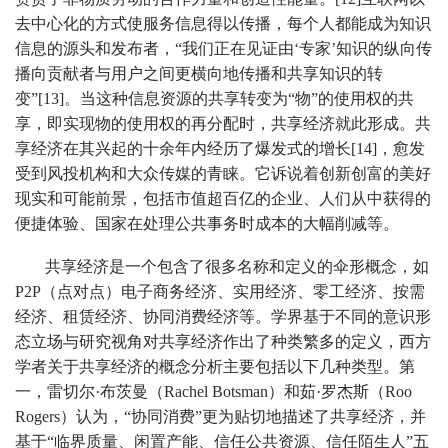
去中心化的方式使服务信息得以传播，每个人都能成为知识
信息的源头和发布者，“我们正在见证由‘专家’知识的纵向传
播向贡献者与用户之间更横向地传播和共享知识的转
变”[13]。当这种信息资源的共享转变为“物”的使用权的共
享，即实现物的使用权的再分配时，共享经济就此形成。共
享经济在其兴起的十余年内经历了爆发式的增长[14]，愈发
受到风投机构和大众传媒的青睐。它诉说着创新创富的美好
现实和可能前景，包括市值超百亿的企业、人们从中获得的
便捷体验、国家在处理公共事务时成本的大幅削减等。
共享经济是一个包含了很多名称和定义的伞形概念，如
P2P（点对点）电子商务经济、实用经济、零工经济、按需
经济、租赁经济、协同消费经济等。学界基于不同的意识形
态立场与研究视角对共享经济作出了种类繁多的定义，西方
学者关于共享经济的概念分析主要包括以下几种类型。第
一，雷切尔·布茨曼（Rachel Botsman）和茹·罗杰斯（Roo
Rogers）认为，“协同消费”更为贴切地描述了共享经济，并
基于“临界质量、闲置产能、信任公共资源、信任陌生人”五