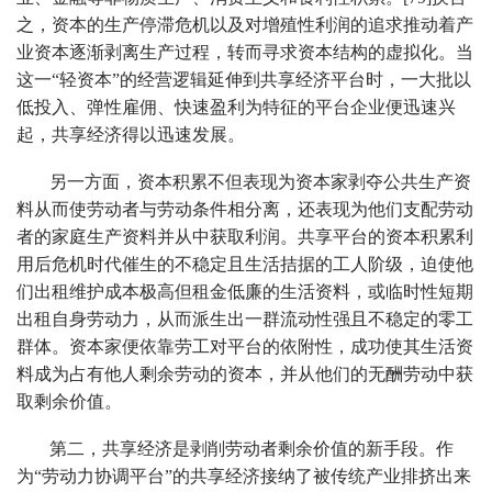
之，资本的生产停滞危机以及对增殖性利润的追求推动着产
业资本逐渐剥离生产过程，转而寻求资本结构的虚拟化。当
这一“轻资本”的经营逻辑延伸到共享经济平台时，一大批以
低投入、弹性雇佣、快速盈利为特征的平台企业便迅速兴
起，共享经济得以迅速发展。
另一方面，资本积累不但表现为资本家剥夺公共生产资
料从而使劳动者与劳动条件相分离，还表现为他们支配劳动
者的家庭生产资料并从中获取利润。共享平台的资本积累利
用后危机时代催生的不稳定且生活拮据的工人阶级，迫使他
们出租维护成本极高但租金低廉的生活资料，或临时性短期
出租自身劳动力，从而派生出一群流动性强且不稳定的零工
群体。资本家便依靠劳工对平台的依附性，成功使其生活资
料成为占有他人剩余劳动的资本，并从他们的无酬劳动中获
取剩余价值。
第二，共享经济是剥削劳动者剩余价值的新手段。作
为“劳动力协调平台”的共享经济接纳了被传统产业排挤出来