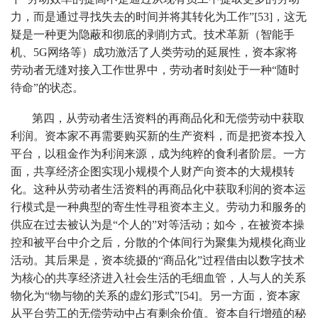
力，而是通过寻找失去的时间并将其转化为工作”[53]，这无
疑是一种更为隐蔽和彻底的剥削方式。技术革新（智能手
机、5G网络等）成功激活了人类劳动的延展性，资本家将
劳动者无缝对接入工作世界中，劳动者时刻处于一种“随时
待命”的状态。
第四，从劳动者生活资料的再商品化和无偿劳动中获取
利润。资本家不再需要购买新的生产资料，而是把资本投入
平台，以租金作为利润来源，成为纯粹的食利者阶层。一方
面，共享经济企图实现小规模个人财产向资本的大规模转
化。这种从劳动者生活资料的再商品化中获取利润的资本运
行模式是一种典型的寄生性寻租资本主义。劳动力和服务的
供应在过去被认为是“个人的”对等活动；如今，在被资本操
控和被平台中介之后，分散的个体间行为聚集为规模化商业
活动。其后果是，资本统摄的“商品化”过程借由以数字技术
为核心的共享经济进入社会生活的毛细血管，人与人的关系
物化为“物与物的关系的虚幻形式”[54]。另一方面，资本家
从平台劳工的无偿劳动中占有剩余价值。资本自行增殖的秘