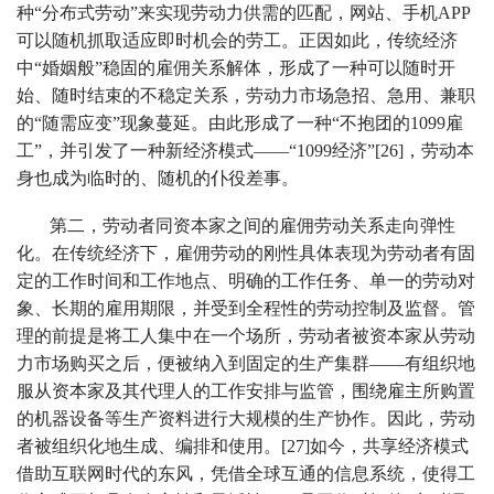
种“分布式劳动”来实现劳动力供需的匹配，网站、手机APP
可以随机抓取适应即时机会的劳工。正因如此，传统经济
中“婚姻般”稳固的雇佣关系解体，形成了一种可以随时开
始、随时结束的不稳定关系，劳动力市场急招、急用、兼职
的“随需应变”现象蔓延。由此形成了一种“不抱团的1099雇
工”，并引发了一种新经济模式——“1099经济”[26]，劳动本
身也成为临时的、随机的仆役差事。
第二，劳动者同资本家之间的雇佣劳动关系走向弹性
化。在传统经济下，雇佣劳动的刚性具体表现为劳动者有固
定的工作时间和工作地点、明确的工作任务、单一的劳动对
象、长期的雇用期限，并受到全程性的劳动控制及监督。管
理的前提是将工人集中在一个场所，劳动者被资本家从劳动
力市场购买之后，便被纳入到固定的生产集群——有组织地
服从资本家及其代理人的工作安排与监管，围绕雇主所购置
的机器设备等生产资料进行大规模的生产协作。因此，劳动
者被组织化地生成、编排和使用。[27]如今，共享经济模式
借助互联网时代的东风，凭借全球互通的信息系统，使得工