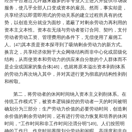
经济平台通过允许越来越多的非专业人士进入并提供市场级
服务，使几乎全部人口变成资本的雇员。然而，事实却是，
共享经济以即需即用式的劳动关系的建立过程所具有的优
势，以创造充分就业为面纱，遮蔽了对剩余劳动力再利用的
资本主义本性。资本在无须与劳动者签订合同、契约，支付
劳动者劳动工资、管理费用的条件下，无偿使用了雇佣工
人。[47]其本质是资本探寻到了吸纳剩余劳动力的新方式。
换言之，共享经济依附于大众网络结构而非中心化或层级化
结构，从而使资本和劳动力的供应来自分散的个人群体而不
是企业或国家的集合体[48]，也就将原本溢出资本剥削体系
的劳动力再次纳入其中，并对其进行更为彻底的结构性剥削
和榨取。
第二，将劳动者的休闲时间纳入资本主义剥削体系。在
传统工作模式下，被资本逻辑操控的劳动者一天的时间被明
确划分为三部分：生产劳动力价值的必要劳动时间，创造剩
余价值的剩余劳动时间，还有进行劳动力恢复和培养的休闲
时间，“工作时间和非工作时间泾渭分明”[49]。人们按照明
确的工作日、作息时间界限划分劳动和闲暇，高强度和非自