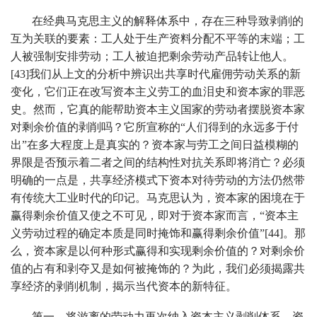
在经典马克思主义的解释体系中，存在三种导致剥削的
互为关联的要素：工人处于生产资料分配不平等的末端；工
人被强制安排劳动；工人被迫把剩余劳动产品转让他人。
[43]我们从上文的分析中辨识出共享时代雇佣劳动关系的新
变化，它们正在改写资本主义劳工的血泪史和资本家的罪恶
史。然而，它真的能帮助资本主义国家的劳动者摆脱资本家
对剩余价值的剥削吗？它所宣称的“人们得到的永远多于付
出”在多大程度上是真实的？资本家与劳工之间日益模糊的
界限是否预示着二者之间的结构性对抗关系即将消亡？必须
明确的一点是，共享经济模式下资本对待劳动的方法仍然带
有传统大工业时代的印记。马克思认为，资本家的困境在于
赢得剩余价值又使之不可见，即对于资本家而言，“资本主
义劳动过程的确定本质是同时掩饰和赢得剩余价值”[44]。那
么，资本家是以何种形式赢得和实现剩余价值的？对剩余价
值的占有和剥夺又是如何被掩饰的？为此，我们必须揭露共
享经济的剥削机制，揭示当代资本的新特征。
第一，将游离的劳动力再次纳入资本主义剥削体系。资