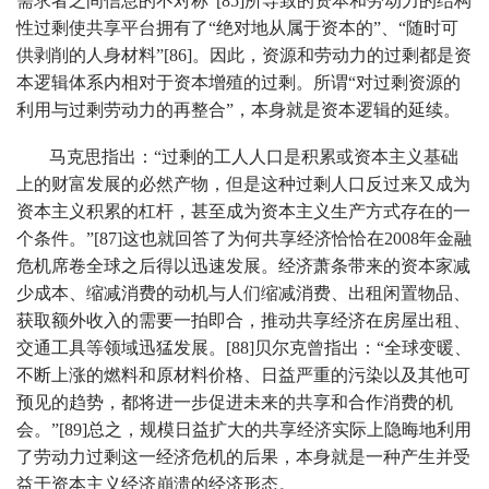
需求者之间信息的不对称”[85]所导致的资本和劳动力的结构
性过剩使共享平台拥有了“绝对地从属于资本的”、“随时可
供剥削的人身材料”[86]。因此，资源和劳动力的过剩都是资
本逻辑体系内相对于资本增殖的过剩。所谓“对过剩资源的
利用与过剩劳动力的再整合”，本身就是资本逻辑的延续。
马克思指出：“过剩的工人人口是积累或资本主义基础
上的财富发展的必然产物，但是这种过剩人口反过来又成为
资本主义积累的杠杆，甚至成为资本主义生产方式存在的一
个条件。”[87]这也就回答了为何共享经济恰恰在2008年金融
危机席卷全球之后得以迅速发展。经济萧条带来的资本家减
少成本、缩减消费的动机与人们缩减消费、出租闲置物品、
获取额外收入的需要一拍即合，推动共享经济在房屋出租、
交通工具等领域迅猛发展。[88]贝尔克曾指出：“全球变暖、
不断上涨的燃料和原材料价格、日益严重的污染以及其他可
预见的趋势，都将进一步促进未来的共享和合作消费的机
会。”[89]总之，规模日益扩大的共享经济实际上隐晦地利用
了劳动力过剩这一经济危机的后果，本身就是一种产生并受
益于资本主义经济崩溃的经济形态。