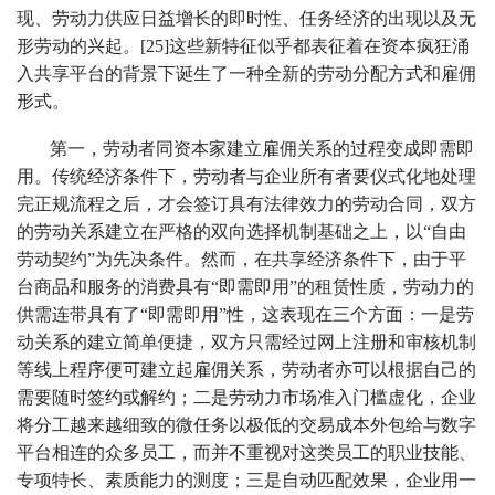
现、劳动力供应日益增长的即时性、任务经济的出现以及无
形劳动的兴起。[25]这些新特征似乎都表征着在资本疯狂涌
入共享平台的背景下诞生了一种全新的劳动分配方式和雇佣
形式。
第一，劳动者同资本家建立雇佣关系的过程变成即需即
用。传统经济条件下，劳动者与企业所有者要仪式化地处理
完正规流程之后，才会签订具有法律效力的劳动合同，双方
的劳动关系建立在严格的双向选择机制基础之上，以“自由
劳动契约”为先决条件。然而，在共享经济条件下，由于平
台商品和服务的消费具有“即需即用”的租赁性质，劳动力的
供需连带具有了“即需即用”性，这表现在三个方面：一是劳
动关系的建立简单便捷，双方只需经过网上注册和审核机制
等线上程序便可建立起雇佣关系，劳动者亦可以根据自己的
需要随时签约或解约；二是劳动力市场准入门槛虚化，企业
将分工越来越细致的微任务以极低的交易成本外包给与数字
平台相连的众多员工，而并不重视对这类员工的职业技能、
专项特长、素质能力的测度；三是自动匹配效果，企业用一