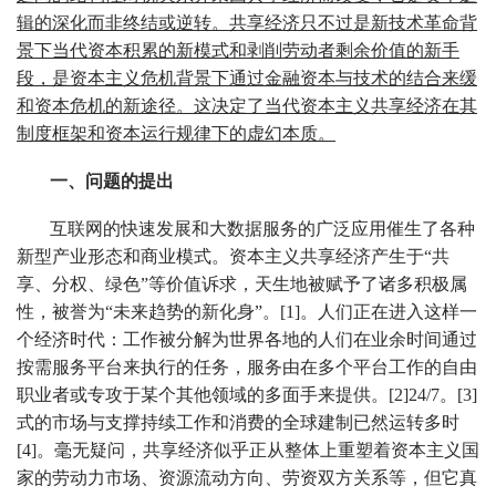
辑的深化而非终结或逆转。共享经济只不过是新技术革命背
景下当代资本积累的新模式和剥削劳动者剩余价值的新手
段，是资本主义危机背景下通过金融资本与技术的结合来缓
和资本危机的新途径。这决定了当代资本主义共享经济在其
制度框架和资本运行规律下的虚幻本质。
一、问题的提出
互联网的快速发展和大数据服务的广泛应用催生了各种
新型产业形态和商业模式。资本主义共享经济产生于“共
享、分权、绿色”等价值诉求，天生地被赋予了诸多积极属
性，被誉为“未来趋势的新化身”。[1]。人们正在进入这样一
个经济时代：工作被分解为世界各地的人们在业余时间通过
按需服务平台来执行的任务，服务由在多个平台工作的自由
职业者或专攻于某个其他领域的多面手来提供。[2]24/7。[3]
式的市场与支撑持续工作和消费的全球建制已然运转多时
[4]。毫无疑问，共享经济似乎正从整体上重塑着资本主义国
家的劳动力市场、资源流动方向、劳资双方关系等，但它真