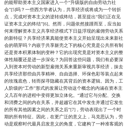
的能帮助资本主义国家进入一个“升级版的自由劳动力社
会”[5]吗？一些西方学者认为，共享经济或将成为一个转折
点，完成对资本主义的逆转或终结，甚至提出“我们正在见
证资本主义的终结”[6]。然而，问题依然接踵而至，应当如
何来理解资本主义共享经济模式下日益浮现的雇佣劳动关系
的新特征？共享经济果真能使资本主义开始呈现出未来新社
会的萌芽吗？内嵌于共享躯壳之下的核心究竟是公共所有制
还是资本积累体制的变种？它的出现究竟是对资本主义的整
体性颠覆还是进一步深化？为回答这些问题，我们有必要深
入到资本对劳动的新型雇佣关系来重新审视共享经济，抹去
共享经济那些由共享精神、自由选择、环保色彩等装点起来
的玫瑰底色，转而探寻隐藏在其背后的资本逻辑。因为，工
人阶级的“工作”形式的发展让劳动这个概念的内涵在资本主
义几百年的进程中变得更加立体化。“通过它与分配、交换
和消费之间的内在关系，并超越它在其中发生并通过它发生
的所有其他因素之间的关系之后”[7]，劳动表现出了一个时
期的所有特征。因此，在更广泛的意义上，马克思认为，劳
动是观察时代最具启发意义的角度，它建构了一种准客观的