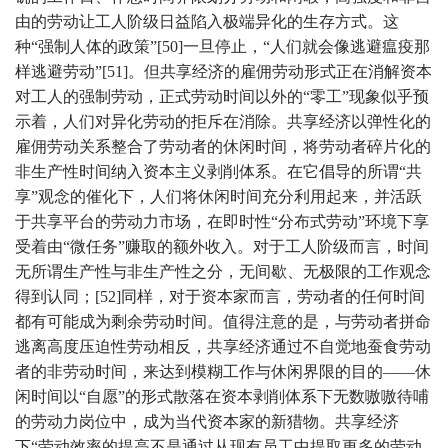
由的劳动让工人阶级日益陷入极端异化的生存方式。这
种“强制人体的政策”[50]一旦停止，“人们就会像逃避瘟疫那
样逃避劳动”[51]。但共享经济的雇佣劳动形式正在消解资本
对工人的强制劳动，正式劳动时间以外的“零工”现象似乎预
示着，人们对异化劳动的拒斥在消除。共享经济以弹性化的
雇佣劳动关系整合了劳动者的休闲时间，将劳动者碎片化的
非生产性时间纳入资本主义剥削体系。在它倡导的所谓“共
享”观念的催化下，人们将休闲时间充分利用起来，并活跃
于共享平台的劳动力市场，在即时性“分布式劳动”环境下享
受着由“微任务”赚取的额外收入。对于工人阶级而言，时间
无所谓生产性与非生产性之分，无间歇、无极限的工作观念
得到认同；[52]同样，对于资本家而言，劳动者的任何时间
都有可能成为剩余劳动时间。值得注意的是，与劳动者拼命
逃离高度压迫性劳动相反，共享经济通过不自觉地蚕食劳动
者的非劳动时间，来达到模糊工作与休闲界限的目的——休
闲时间以“自愿”的形式散落在资本剥削体系下无数嗷嗷待哺
的劳动力岗位中，成为当代资本家的新猎物。共享经济
下“劳动效率的提高不是通过从现有员工中提取更多的劳动