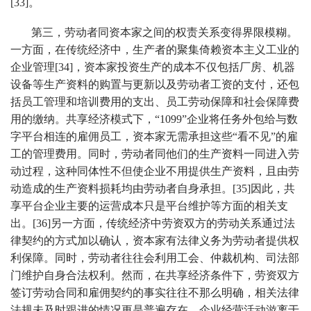
[33]。
第三，劳动者同资本家之间的权责关系变得界限模糊。
一方面，在传统经济中，生产者的聚集倚赖资本主义工业的
企业管理[34]，资本家投资生产的成本不仅包括厂房、机器
设备等生产资料的购置与更新以及劳动者工资的支付，还包
括员工管理和培训费用的支出、员工劳动保障和社会保障费
用的缴纳。共享经济模式下，“1099”企业将任务外包给与数
字平台相连的雇佣员工，资本家无需承担这些“看不见”的雇
工的管理费用。同时，劳动者同他们的生产资料一同进入劳
动过程，这种同体性不但使企业不用提供生产资料，且由劳
动造成的生产资料损耗均由劳动者自身承担。[35]因此，共
享平台企业主要的运营成本只是平台维护等方面的相关支
出。[36]另一方面，传统经济中劳资双方的劳动关系通过法
律契约的方式加以确认，资本家有法律义务为劳动者提供权
利保障。同时，劳动者往往会利用工会、仲裁机构、司法部
门维护自身合法权利。然而，在共享经济条件下，劳资双方
签订劳动合同和雇佣契约的事实往往不那么明确，相关法律
法规未及时跟进的情况更是普遍存在，企业经营活动游离于