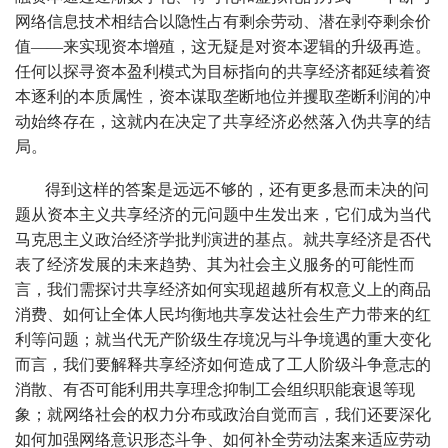
网络信息技术相结合以隐性占有剩余劳动、潜在剥夺剩余价
值——来实现资本增殖，这无疑是对资本逻辑的升级再造。
任何以探寻资本盈利模式为目标指向的共享经济都延续着资
本逐利的本质属性，资本谋取垄断地位并攫取垄断利润的冲
动始终存在，这就内在决定了共享经济必然落入伪共享的结
局。
得到这样的答案是远远不够的，还有更多悬而未决的问
题从资本主义共享经济的元问题中生发出来，它们成为当代
马克思主义政治经济学批判演进的基点。就共享经济是否代
表了经济发展的未来趋势、其为社会主义服务的可能性而
言，我们需探讨共享经济如何实现超越所有权意义上的商品
消费、如何让全体人民均衡地共享发达社会生产力带来的红
利等问题；就当代无产阶级生存境况与斗争境遇的重大变化
而言，我们要解释共享经济如何造成了工人阶级斗争意志的
消散、有否可能利用共享理念抑制工会组织职能衰退等现
象；就网络社会的权力分布或政治自觉而言，我们还要深化
如何加强网络意识形态斗争、如何补全劳动法案来适应劳动