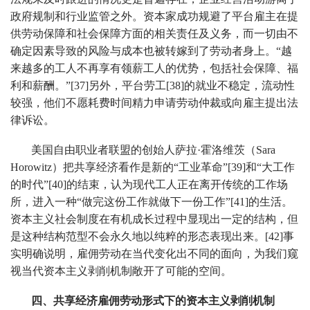
政府规制和行业监管之外。资本家成功规避了平台雇主在提
供劳动保障和社会保障方面的相关责任及义务，而一切由不
确定因素导致的风险与成本也被转嫁到了劳动者身上。“越
来越多的工人不再享有领薪工人的优势，包括社会保障、福
利和薪酬。”[37]另外，平台劳工[38]的就业不稳定，流动性
较强，他们不愿耗费时间精力申请劳动仲裁或向雇主提出法
律诉讼。
美国自由职业者联盟的创始人萨拉·霍洛维茨（Sara
Horowitz）把共享经济看作是新的“工业革命”[39]和“大工作
的时代”[40]的结束，认为现代工人正在离开传统的工作场
所，进入一种“做完这份工作就做下一份工作”[41]的生活。
资本主义社会制度在有机成长过程中显现出一定的结构，但
是这种结构范型不会永久地以纯粹的形态表现出来。[42]事
实明确说明，雇佣劳动在当代变化出不同的面向，为我们窥
视当代资本主义剥削机制敞开了可能的空间。
四、共享经济雇佣劳动形式下的资本主义剥削机制