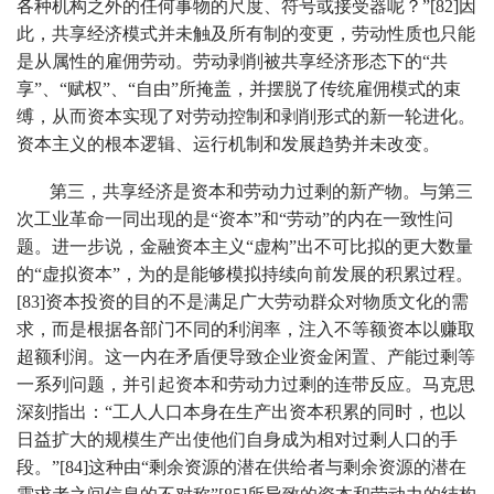
各种机构之外的任何事物的尺度、符号或接受器呢？”[82]因
此，共享经济模式并未触及所有制的变更，劳动性质也只能
是从属性的雇佣劳动。劳动剥削被共享经济形态下的“共
享”、“赋权”、“自由”所掩盖，并摆脱了传统雇佣模式的束
缚，从而资本实现了对劳动控制和剥削形式的新一轮进化。
资本主义的根本逻辑、运行机制和发展趋势并未改变。
第三，共享经济是资本和劳动力过剩的新产物。与第三
次工业革命一同出现的是“资本”和“劳动”的内在一致性问
题。进一步说，金融资本主义“虚构”出不可比拟的更大数量
的“虚拟资本”，为的是能够模拟持续向前发展的积累过程。
[83]资本投资的目的不是满足广大劳动群众对物质文化的需
求，而是根据各部门不同的利润率，注入不等额资本以赚取
超额利润。这一内在矛盾便导致企业资金闲置、产能过剩等
一系列问题，并引起资本和劳动力过剩的连带反应。马克思
深刻指出：“工人人口本身在生产出资本积累的同时，也以
日益扩大的规模生产出使他们自身成为相对过剩人口的手
段。”[84]这种由“剩余资源的潜在供给者与剩余资源的潜在