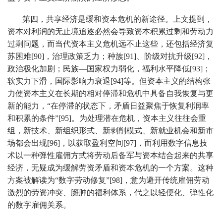
第四，共享经济是缓和资本危机的新途径。上文提到，
资本对利润的无止境追逐必然会导致资本积累过剩和劳动力
过剩问题，而当代资本主义危机远不止这些，还包括经济复
苏困难[90]，治理政策乏力；种族[91]、阶级对抗升级[92]，
政治极化加剧；民族—国家权力弱化，福利水平降低[93]；
软实力下滑，国际影响力衰退[94]等。但资本主义的结构张
力使资本主义在长期的相对停滞和危机中具备自我恢复与更
新的能力，“在停滞的状态下，矛盾日益聚焦于恢复利润率
和积累的条件”[95]。为处理潜在危机，资本主义往往会重
组，新技术、新组织形式、新剥削模式、新就业机会和新市
场都会出现[96]，以获取盈利空间[97]，而利用数字信息技
术以一种弹性雇佣方式将劳动后备军与资本结合起来的共享
经济，无疑成为缓解劳资矛盾和资本危机的一个方案。这种
方案被解读为“数字劳动修复”[98]，意为避开传统雇佣劳动
激烈的劳资冲突、臃肿的福利体系，代之以轻便化、弹性化
的数字雇佣关系。