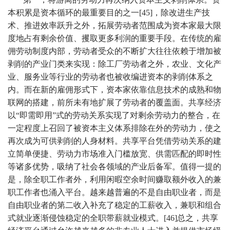
本积累是资本循环的最重要目的之一[45]，除改进生产技
术、推进效率跃升之外，拓展劳动者范围成为资本家最大限
度地占有剩余价值、攫取更多利润的重要手段。在传统的雇
佣劳动制度内部，劳动者受众的不断扩大往往依赖于增加被
剥削的产业门类来实现：除工厂劳动者之外，农业、文化产
业、服务业等行业的劳动者也被收编进资本的剥削体系之
内。而在新的雇佣形式下，资本家依靠信息技术的成熟和物
联网的搭建，前所未有地扩展了劳动者的覆盖面。共享经济
以“即需即用”式的劳动关系实现了对剩余劳动力的整合，在
一定程度上召回了被资本主义体系排除在外的劳动力，使之
再次成为可供剥削的人身材料。共享平台凭借劳动关系的建
立简单便捷、劳动力市场准入门槛放宽、供需匹配的即时性
等诸多优势，吸纳了社会各领域的产业后备军。值得一提的
是，除全职工作者外，利用闲暇空余时间赚取额外收入的兼
职工作者也涌入平台。越来越普遍的不是自由职业者，而是
自由职业者的第二收入补充了稳定的工薪收入，兼职和组合
式就业逐渐侵蚀稳定的全职带薪就业模式。[46]总之，共享