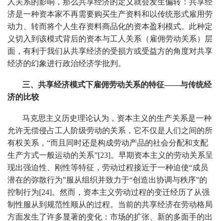
人关系的影响，那么共享经济的定义就会发生偏转：共享经
济是一种资本家不再需要购买生产资料和以传统形式雇用劳
动力、转而将个人生存资料商品化的资本盈利模式。此种定
义切入到该模式背后的资本与工人关系（雇佣劳动关系）层
面，有利于我们从共享经济的受损方或受益方的角度对共享
经济的幻象进行政治经济学批判。
三、共享经济模式下雇佣劳动关系的特征——与传统经
济的比较
马克思主义历史理论认为，资本主义的生产关系是一种
允许无偿侵占工人阶级劳动的关系，它不仅是人们之间的所
有权关系，“而且同时还是构成劳动产品的社会分配和支配
生产方式一般运动的关系”[23]。早期资本主义的劳动关系呈
现出强迫性、刚性等特征，劳动过程接近于一种迫使“成员
潜在的弥散行为”服从组织并致力于“创造出协调与秩序”的
控制行为[24]。然而，资本主义劳动过程的变迁经历了从强
制性服从到规范性顺从的过程。当前的共享经济在劳动格局
方面发生了许多显著的变化：市场的扩张、新的多面手的出