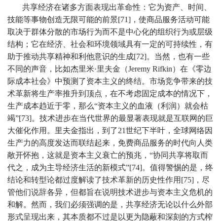
共享经济在诸多方面表现出革命性：它为资产、时间、
技能等事物创造无限可能的前景[71]，使商品服务活动可能
取决于群体分散的市场行为而不是中心化的组织行为或层级
结构；它在经济、社会和环境领域具有一定的可持续性，有
助于推动共享精神和利他意识的生成[72]。当然，也有一些
不同的声音，比如杰里米·里夫金（Jeremy Rifkin）在《零边
际成本社会》中预测了资本主义的终结。市场竞争带来的技
术革新将生产率推升到顶点，在不考虑固定成本的情况下，
生产成本趋近于零，那么“资本主义的血液（利润）就会枯
竭”[73]。技术进步在当代世界的最显著表现就是互联网的巨
大催化作用。里夫金指出，到了21世纪下半叶，全球网络因
生产力的高度发达而联结起来，免费商品服务的时代向人类
敞开怀抱，这就是资本主义衰亡的预兆，“协同共享将取而
代之，成为主导经济生活的新模式”[74]。值得警惕的是，终
结论和转型论都过度解读了技术革新的历史性作用[75]，尽
管他们说辞各异，但都旨在说明技术进步与资本主义危机的
和解。然而，我们必须强调的是，共享经济无论以什么外部
形式呈现出来，其本质都不过是以更为隐蔽和深刻的方式榨