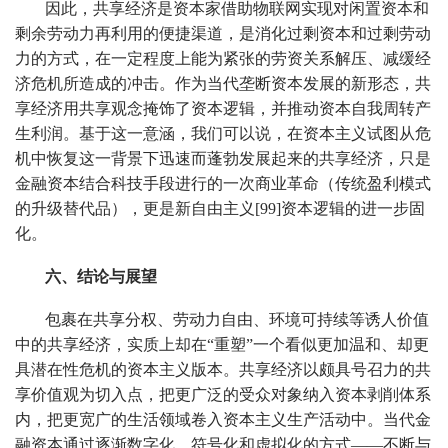
因此，共享经济是资本家借助物联网实现对闲置资本和
剩余劳动力再利用的便捷渠道，是消化过剩资本和过剩劳动
力的方式，在一定程度上能为紧张的劳资关系解压、减缓经
济危机所造成的冲击。作为当代垄断资本发展的新形态，共
享经济用共享观念掩饰了资本逻辑，并推动资本自我周转产
生利润。基于这一意涵，我们可以说，在资本主义试图从危
机中恢复这一背景下迅速而蓬勃发展起来的共享经济，只是
金融资本结合科技手段进行的一次商业革命（传统盈利模式
的升级替代品），更是新自由主义[99]资本逻辑的进一步固
化。
六、结论与展望
包裹在共享分权、劳动力自由、环境可持续等诱人价值
中的共享经济，实质上却在“重塑”一个看似更加温和、却更
具潜在性危机的资本主义版本。共享经济以颇具号召力的共
享价值观为切入点，把更广泛的受众对象纳入资本剥削体系
内，把更宽广的生活领域卷入资本主义生产活动中。当代金
融资本通过逐渐数字化、符号化和虚拟化的方式——不断与