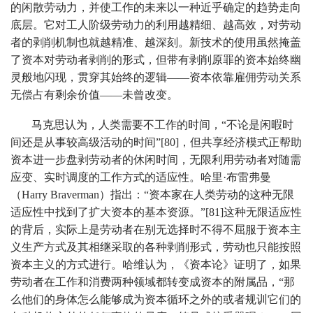
的闲散劳动力，并使工作的未来以一种近乎确定的趋势走向
底层。它对工人阶级劳动力的利用越精细、越高效，对劳动
者的剥削机制也就越精准、越深刻。新技术的使用虽然掩盖
了资本对劳动者剥削的形式，但带有剥削原罪的资本始终幽
灵般地闪现，贯穿其始终的逻辑——资本依靠雇佣劳动关系
无偿占有剩余价值——未曾改变。
马克思认为，人类需要不工作的时间，“不论是闲暇时
间还是从事较高级活动的时间”[80]，但共享经济模式正帮助
资本进一步盘剥劳动者的休闲时间，无限利用劳动者对随需
应变、实时调度的工作方式的适应性。哈里·布雷弗曼
（Harry Braverman）指出：“资本家在人类劳动的这种无限
适应性中找到了扩大资本的基本资源。”[81]这种无限适应性
的背后，实际上是劳动者在别无选择时不得不屈服于资本主
义生产方式及其相继采取的各种剥削形式，劳动也只能按照
资本主义的方式进行。哈维认为，《资本论》证明了，如果
劳动者在工作和消费两种领域都转变成资本的附属品，“那
么他们的身体怎么能够成为资本循环之外的或者规训它们的