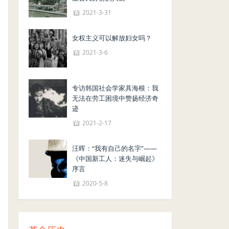
2021-3-31
女权主义可以解放妇女吗？
2021-3-6
专访韩国社会学家具海根：我
无法在劳工困境中赞扬经济奇
迹
2021-2-17
汪晖：“我有自己的名字”——
《中国新工人：迷失与崛起》
序言
2020-5-8