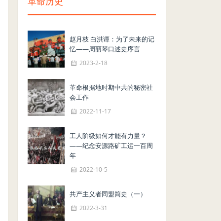
革命历史
赵月枝 白洪谭：为了未来的记
忆——周丽琴口述史序言
2023-2-18
革命根据地时期中共的秘密社
会工作
2022-11-17
工人阶级如何才能有力量？
——纪念安源路矿工运一百周
年
2022-10-5
共产主义者同盟简史（一）
2022-3-31