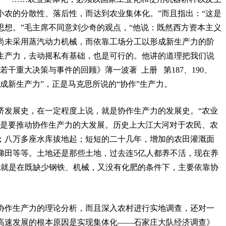
小农的分散性、落后性，而达到农业集体化。”而且指出：“这是
思想。”毛主席不同意刘少奇的观点，“他说：既然西方资本主义
尚未采用蒸汽动力机械，而依靠工场分工以形成新生产力的阶
生产力，去动摇私有基础，也是可行的。他讲的道理把我们说
干重大决策与事件的回顾》薄一波著 上册 第187、190、
营形成新生产力”，正是马克思所说的“协作”生产力。
济发展史，在一定程度上说，就是协作生产力的发展史。“农业
就是要推动协作生产力的大发展。历史上大江大河对于农民、农
；八万多座水库拔地起；短短的二十几年，增加的农田灌溉面
梯田等等。土地还是那些土地，过去连5亿人都养不活，现在养
成就是在既缺少钢铁、机械，又没有化肥的条件下，主要依靠协
协作生产力的理论分析，而且深入农村进行实地调查，还对一
高速发展的根本原因是实现集体化——石家庄大队经济调查》