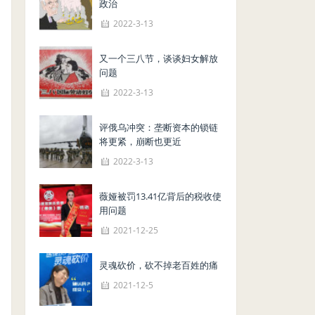
政治
2022-3-13
又一个三八节，谈谈妇女解放
问题
2022-3-13
评俄乌冲突：垄断资本的锁链
将更紧，崩断也更近
2022-3-13
薇娅被罚13.41亿背后的税收使
用问题
2021-12-25
灵魂砍价，砍不掉老百姓的痛
2021-12-5