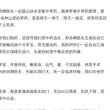
赤脚医生一起跋山涉水采集中草药，随身带着中草药图谱，更
百余种山里的草药，真是晴天一身汗，雨天一身泥。把草药采回
了土药房。
导我们制药，还指导我们背中药汤头，和赤脚医生互相在自己
胆道蛔虫病十分常见，而无驱虫药，我和同学们一起在自己身
用至出现瞳孔缩小、头晕的轻度中毒症状的剂量。
术室，开展痔疮、阑尾炎、疝气、瘘、子宫脱垂、绝育手术
兴的赤脚医生，年龄比我们大，有一定临床经验，我们向他学
患者，都是家属来敲医生的门，无论白日黑夜，刮风下雨，背
家中出诊。