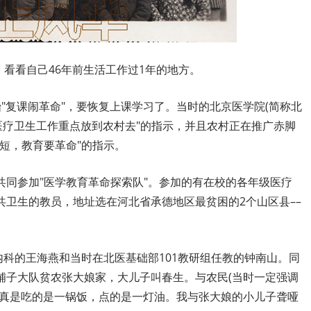
，看看自己46年前生活工作过1年的地方。
开始"复课闹革命"，要恢复上课学习了。当时的北京医学院(简称北
医疗卫生工作重点放到农村去"的指示，并且农村正在推广赤脚
短，教育要革命"的指示。
共同参加"医学教育革命探索队"。参加的有在校的各年级医疗
卫生的教员，地址选在河北省承德地区最贫困的2个山区县––
内科的王海燕和当时在北医基础部101教研组任教的钟南山。同
铺子大队贫农张大娘家，大儿子叫春生。与农民(当时一定强调
。真是吃的是一锅饭，点的是一灯油。我与张大娘的小儿子聋哑