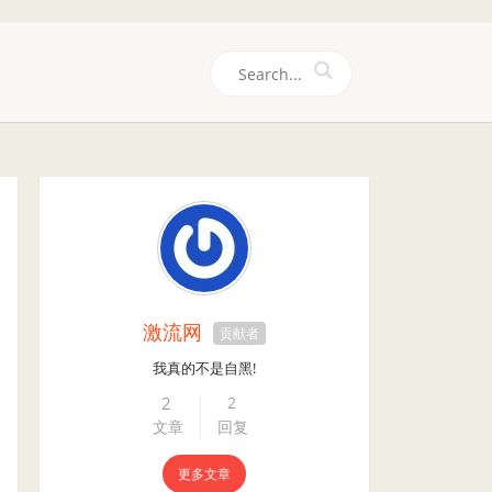
们
激流网
贡献者
我真的不是自黑!
2
2
文章
回复
更多文章