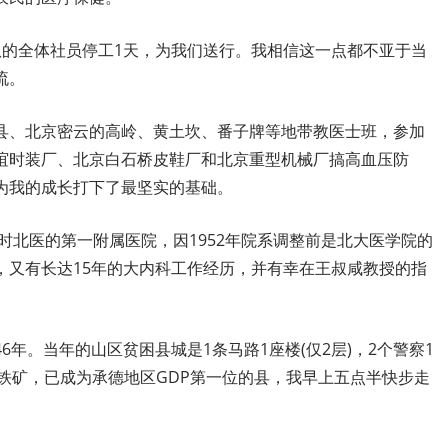
队的全体社员停工1天，为我们送行。我相信这一点都不亚于当
流。
县、北京密云的高岭、黄土坎、番子牌等地带教医士班，参加
谊时装厂、北京白石桥皮鞋厂和北京重型机械厂搞高血压防
为我的成长打下了最坚实的基础。
当时北医的第一附属医院，因1952年院系调整前是北大医学院的
，又有长达15年的大内科工作经历，并有幸在王叔咸教授的指
年。当年的山区贫困县城是1条马路1座楼(仅2层)，2个警察1
矿和铁矿，已成为承德地区GDP第一位的县，我早上五点半快步走