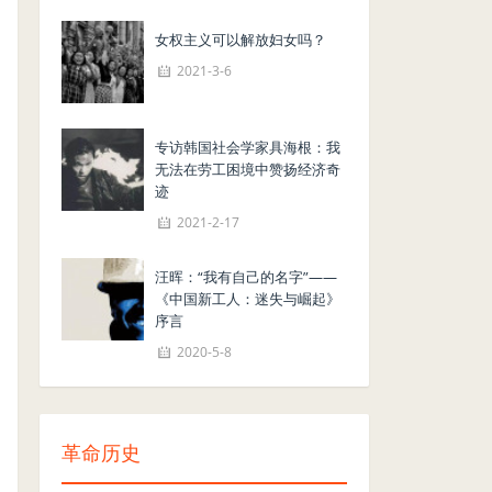
女权主义可以解放妇女吗？
2021-3-6
专访韩国社会学家具海根：我
无法在劳工困境中赞扬经济奇
迹
2021-2-17
汪晖：“我有自己的名字”——
《中国新工人：迷失与崛起》
序言
2020-5-8
革命历史