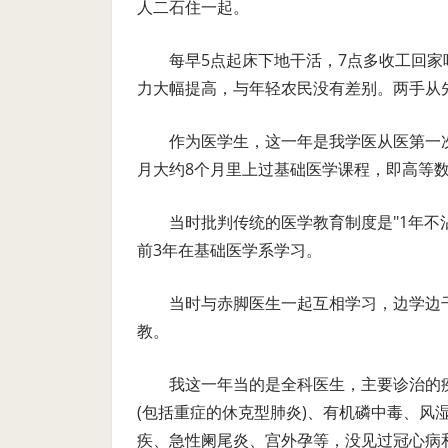
人二石住一起。
每早5点起床下地干活，7点多收工回
力大幅提高，与年轻农民没有差别。两手从先
作为医学生，这一年是我学医从医第一次
月大约8个月里上过基础医学课程，即高等
当时批判传统的医学教育制度是"1年不
前3年在基础医学系学习。
当时与赤脚医生一起互相学习，边学边
教。
我这一年当的是全科医生，主要诊治的
(包括重症的休克型肺炎)、有机磷中毒、风
疾、急性阑尾炎、宫外孕等，没见过冠心病