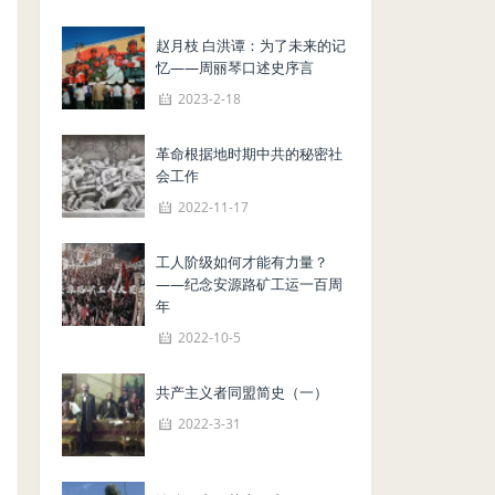
赵月枝 白洪谭：为了未来的记
忆——周丽琴口述史序言
2023-2-18
革命根据地时期中共的秘密社
会工作
2022-11-17
工人阶级如何才能有力量？
——纪念安源路矿工运一百周
年
2022-10-5
共产主义者同盟简史（一）
2022-3-31