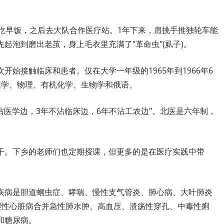
家吃早饭，之后去大队合作医疗站。1年下来，肩挑手推独轮车能
起泡到磨出老茧，身上毛衣里充满了"革命虫"(虱子)。
开始接触临床和患者。仅在大学一年级的1965年到1966年6
数学、物理、有机化学、生物学和俄语。
沾医学边，3年不沾临床边，6年不沾工农边"。北医是六年制，
干。下乡的老师们也定期授课，但更多的是在医疗实践中带
疾病是胆道蛔虫症、哮喘、慢性支气管炎、肺心病、大叶肺炎
湿性心脏病合并急性肺水肿、高血压、溃疡性穿孔、中毒性痢
和糖尿病。