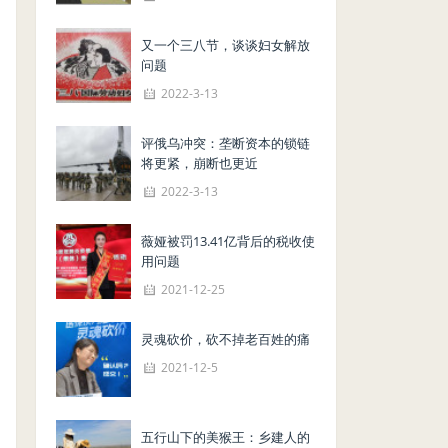
又一个三八节，谈谈妇女解放
问题
2022-3-13
评俄乌冲突：垄断资本的锁链
将更紧，崩断也更近
2022-3-13
薇娅被罚13.41亿背后的税收使
用问题
2021-12-25
灵魂砍价，砍不掉老百姓的痛
2021-12-5
五行山下的美猴王：乡建人的