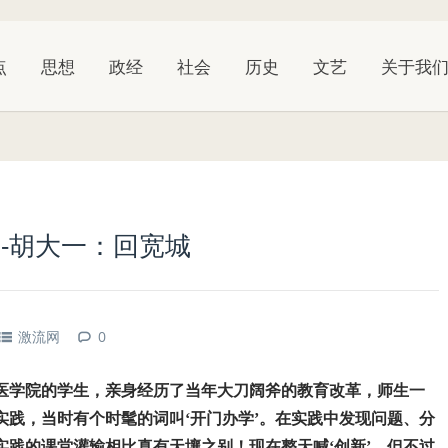
点
思想
政经
社会
历史
文艺
关于我
-胡大一：回宽城
激流网
0
医学院的学生，亲身经历了当年大刀阔斧的教育改革，师生一
践，当时有个时髦的词叫‘开门办学’。在实践中发现问题、分
践的课堂灌输相比真有天壤之别！现在整天喊‘创新’，但不过