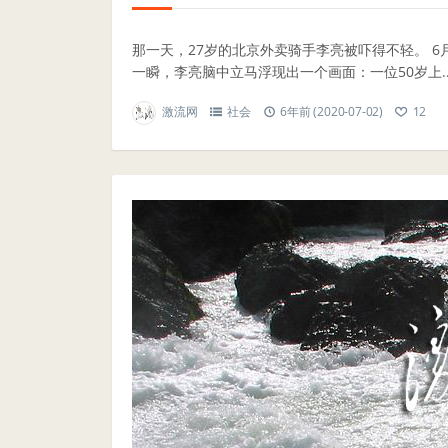
那一天，27岁的北京外卖骑手李亮被吓得不轻。 6
一瞬，李亮脑中立马浮现出一个画面：一位50岁上..
激流网
社会
6年前 (2020-07-02)
12