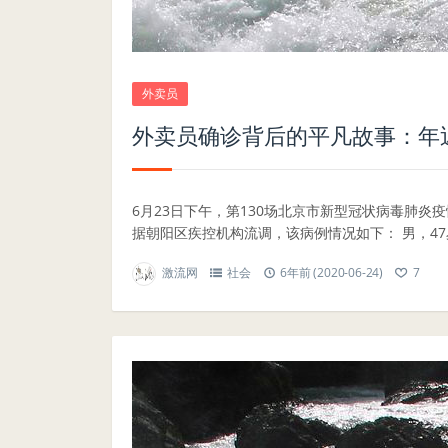
外卖员
外卖员确诊背后的平凡故事：年近
6月23日下午，第130场北京市新型冠状病毒肺
据朝阳区疾控机构流调，该病例情况如下： 男，47岁.
激流网
社会
6年前 (2020-06-24)
7