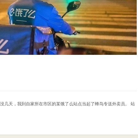
结束没几天，我到自家所在市区的某饿了么站点当起了蜂鸟专送外卖员。 站