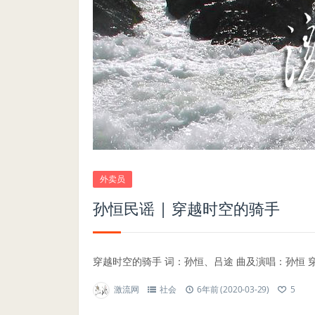
外卖员
孙恒民谣 | 穿越时空的骑手
穿越时空的骑手 词：孙恒、吕途 曲及演唱：孙恒 穿
激流网
社会
6年前 (2020-03-29)
5