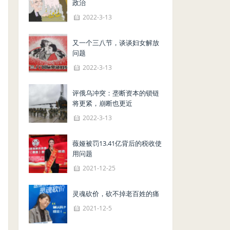
政治
2022-3-13
又一个三八节，谈谈妇女解放
问题
2022-3-13
评俄乌冲突：垄断资本的锁链
将更紧，崩断也更近
2022-3-13
薇娅被罚13.41亿背后的税收使
用问题
2021-12-25
灵魂砍价，砍不掉老百姓的痛
2021-12-5