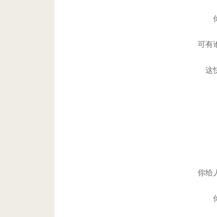
可有
这
你给