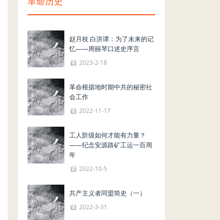
革命历史
赵月枝 白洪谭：为了未来的记
忆——周丽琴口述史序言
2023-2-18
革命根据地时期中共的秘密社
会工作
2022-11-17
工人阶级如何才能有力量？
——纪念安源路矿工运一百周
年
2022-10-5
共产主义者同盟简史（一）
2022-3-31