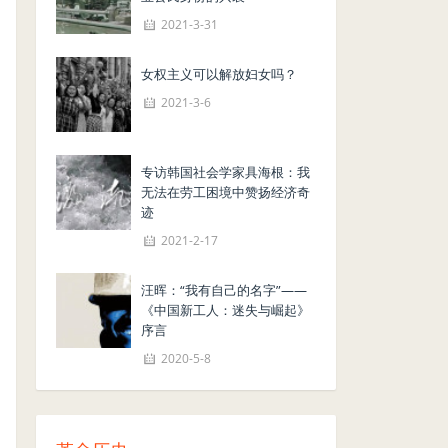
2021-3-31
女权主义可以解放妇女吗？
2021-3-6
专访韩国社会学家具海根：我
无法在劳工困境中赞扬经济奇
迹
2021-2-17
汪晖：“我有自己的名字”——
《中国新工人：迷失与崛起》
序言
2020-5-8