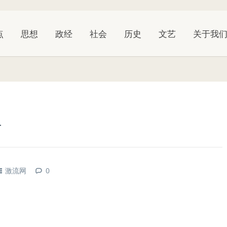
点
思想
政经
社会
历史
文艺
关于我
手
激流网
0