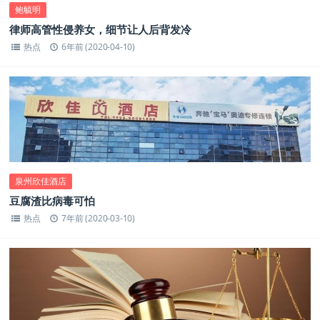
鲍毓明
律师高管性侵养女，细节让人后背发冷
热点
6年前 (2020-04-10)
泉州欣佳酒店
豆腐渣比病毒可怕
热点
7年前 (2020-03-10)