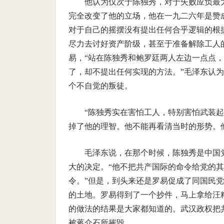
他认为仅次于陈独秀，对于失败应负最
完全改变了他的立场，他在一九二六年是赞
对于自己的摇摆没有提出任何合乎逻辑的根据
尽力去讨好资产阶级，甚至于准备解除工人
易，“站在陈独秀和鲍罗廷两人左边一点点，
了，却不提出任何实现的方法。”毛泽东认
个不自觉的叛徒。
“陈独秀实在害怕工人，特别害怕武装
掉了他的理智。他不能再看清当时的形势。
毛泽东说，在那个时候，陈独秀是中国
大的决定。“他不把共产国际的命令给党的其
令。”但是，到头来还是罗易促成了同国民
的土地。罗易得到了一个抄件，马上拿给汪
的做法的结果是大家都知道的。武汉政权把
被蒋介石所摧毁。