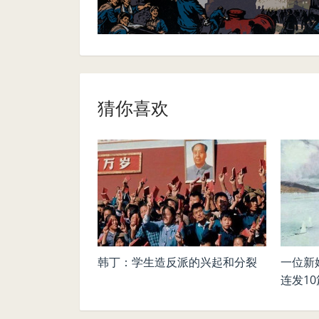
猜你喜欢
韩丁：学生造反派的兴起和分裂
一位新
连发1