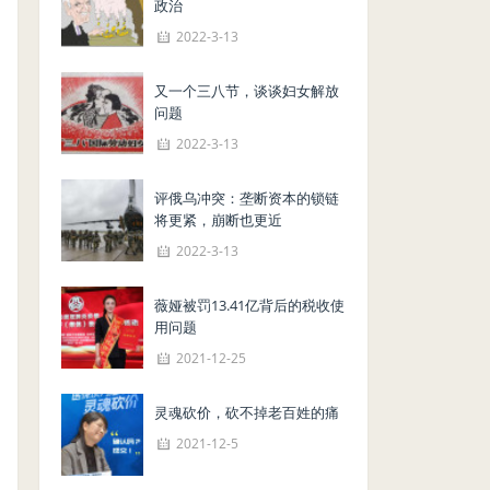
政治
2022-3-13
又一个三八节，谈谈妇女解放
问题
2022-3-13
评俄乌冲突：垄断资本的锁链
将更紧，崩断也更近
2022-3-13
薇娅被罚13.41亿背后的税收使
用问题
2021-12-25
灵魂砍价，砍不掉老百姓的痛
2021-12-5