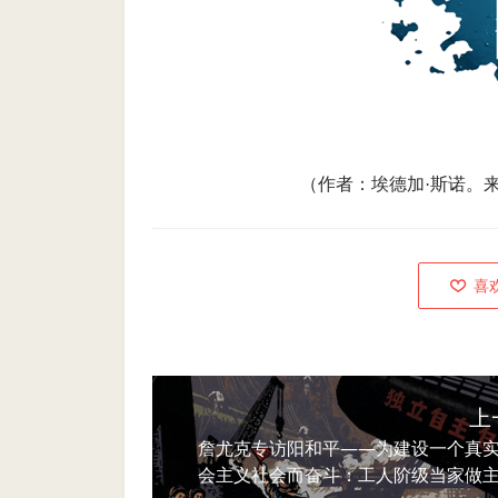
（作者：埃德加·斯诺。
喜
上
詹尤克专访阳和平——为建设一个真
会主义社会而奋斗：工人阶级当家做