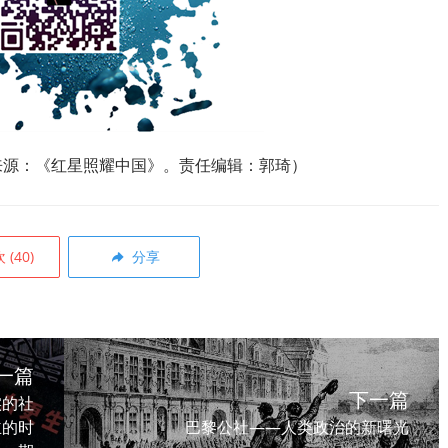
来源：《红星照耀中国》。责任编辑：郭琦）
欢
(
40
)
分享
一篇
下一篇
实的社
主的时
巴黎公社——人类政治的新曙光