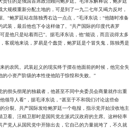
大责任的是俄国首席政治顾问鲍罗廷。毛泽东解释说，鲍罗廷
成大规模重新分配土地的，可是到了一九二七年又竭力反对，
。“鲍罗廷站在陈独秀右边一点点，”毛泽东说：“他随时准备
的武装，最后他也下令这样做了。”共产国际的印度代表罗
可是他只是站着而已”。据毛泽东说，他“能说，而且说得太多
为，客观地来说，罗易是个蠢货，鲍罗廷是个冒失鬼，陈独秀是
起来的农民。武装起义的现实终于摆在他面前的时候，他完全失
他的小资产阶级的本性使他陷于惊惶和失败。”
党的彻头彻尾的独裁者，他甚至不同中央委员会商量就作出重
他领导人看”，据毛泽东说，“甚至于不和我们讨论这些命
党的分裂。共产国际发给鲍罗廷一个电报，指示党开始没收地主
精卫看。汪精卫那时是国民党左派武汉政府的主席。这种轻率
共产党人从国民党中开除出去，它自己的力量就垮了，不久就