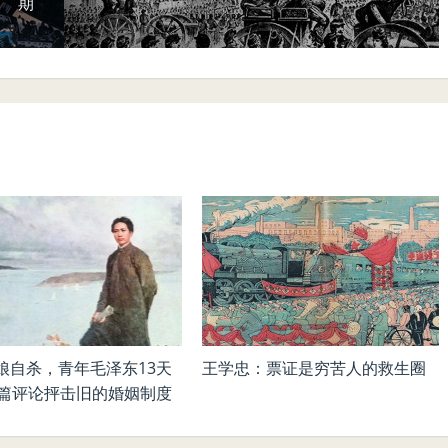
期
娘自杀，青年毛泽东13天
王学忠：票证是穷苦人的救生圈
0篇评论抨击旧的婚姻制度