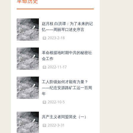
革命历史
赵月枝 白洪谭：为了未来的记
忆——周丽琴口述史序言
2023-2-18
革命根据地时期中共的秘密社
会工作
2022-11-17
工人阶级如何才能有力量？
——纪念安源路矿工运一百周
年
2022-10-5
共产主义者同盟简史（一）
2022-3-31