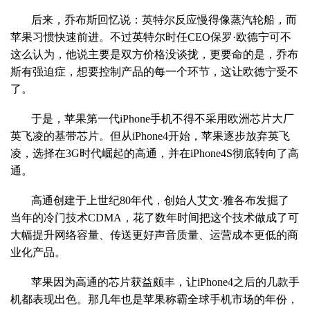
后来，乔布斯回忆说：英特尔反应慢得像蒸汽轮船，而
苹果习惯快速前进。不过英特尔时任CEO保罗·欧德宁可不
这么认为，他说主要是双方价格没谈拢，更要命的是，乔布
斯有强迫症，想要控制产品的每一个环节，这让欧德宁受不
了。
于是，苹果第一代iPhone手机不得不采用欧洲芯片大厂
英飞凌的基带芯片。但从iPhone4开始，苹果逐步放弃英飞
凌，选择在3G时代崛起的高通，并在iPhone4S彻底转向了高
通。
高通创建于上世纪80年代，创始人艾文·雅各布发掘了
当年的冷门技术CDMA，花了数年时间把这个技术做成了可
大幅提升网络容量、传送更好声音质量、运营成本更低的商
业化产品。
苹果因为高通的芯片获益颇丰，让iPhone4之后的几款手
机都表现出色。那几年也是苹果称霸全球手机市场的年份，