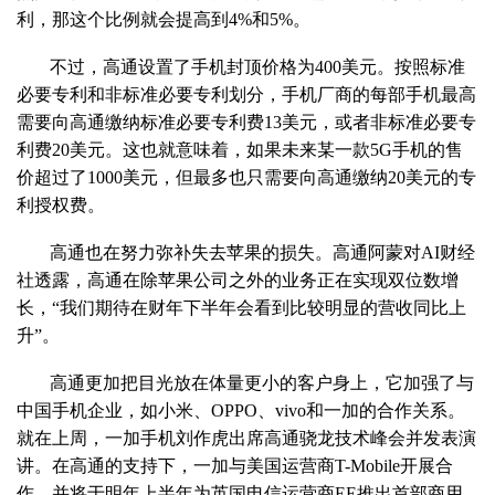
利，那这个比例就会提高到4%和5%。
不过，高通设置了手机封顶价格为400美元。按照标准
必要专利和非标准必要专利划分，手机厂商的每部手机最高
需要向高通缴纳标准必要专利费13美元，或者非标准必要专
利费20美元。这也就意味着，如果未来某一款5G手机的售
价超过了1000美元，但最多也只需要向高通缴纳20美元的专
利授权费。
高通也在努力弥补失去苹果的损失。高通阿蒙对AI财经
社透露，高通在除苹果公司之外的业务正在实现双位数增
长，“我们期待在财年下半年会看到比较明显的营收同比上
升”。
高通更加把目光放在体量更小的客户身上，它加强了与
中国手机企业，如小米、OPPO、vivo和一加的合作关系。
就在上周，一加手机刘作虎出席高通骁龙技术峰会并发表演
讲。在高通的支持下，一加与美国运营商T-Mobile开展合
作，并将于明年上半年为英国电信运营商EE推出首部商用