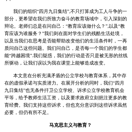
我们的组织
“
四月九日集结
”,
不只打算成为工人斗争的一
部分，更希望在我们所致力奋斗的教育场域中，引入深刻的
辩论。老师们总是在问自己：
“
教育应该做什么？
”,
以及
“
教
育应该为谁服务？
”
我们则在面对学生们的残酷生活处境，
以及当我们在思考是否能帮助改变他们的生活条件时，一再
质问自己这些问题。我们问自己，是否每一个我们的学生都
能
“
跨越困境
”.
我们疑惑，我们的行动是否只是被无形的丝线
所驱动，让我们误以为我在课堂上能够造成改变。
本文意在分析充满矛盾的公立学校与教育体系，其中存
在的虚假承诺与实质潜力。在展开分析的同时，我们
“
四月
九日集结
”
也无条件扞卫公立学校、诉求公立学校教育机会
平等，给予教师生活工资，以及要求政府立刻挹注更多的教
育经费。我们支持这些诉求，但也充分意识到这些诉求虽然
必要，但仍有所不足。
马克思主义与教育？