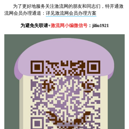
为了更好地服务关注激流网的
朋友
和
同志
们，特开通激
流网会员办理通道
：
详见激流网会员办理方案
为避免失联请
+
激流网小编微信号
：
jiliu1921