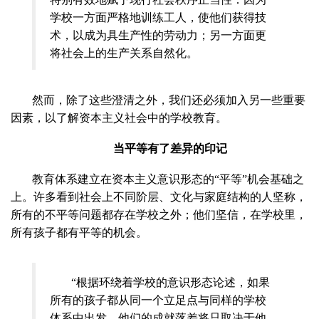
学校一方面严格地训练工人，使他们获得技
术，以成为具生产性的劳动力；另一方面更
将社会上的生产关系自然化。
然而，除了这些澄清之外，我们还必须加入另一些重要
因素，以了解资本主义社会中的学校教育。
当平等有了差异的印记
教育体系建立在资本主义意识形态的
“
平等
”
机会基础之
上。许多看到社会上不同阶层、文化与家庭结构的人坚称，
所有的不平等问题都存在学校之外；他们坚信，在学校里，
所有孩子都有平等的机会。
“
根据环绕着学校的意识形态论述，如果
所有的孩子都从同一个立足点与同样的学校
体系中出发，他们的成就落差将只取决于他