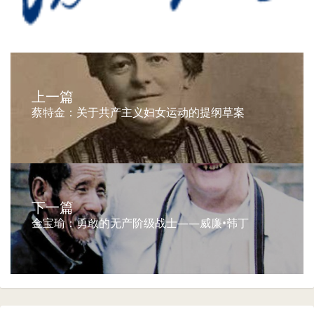
上一篇
蔡特金：关于共产主义妇女运动的提纲草案
下一篇
金宝瑜：勇敢的无产阶级战士——威廉•韩丁