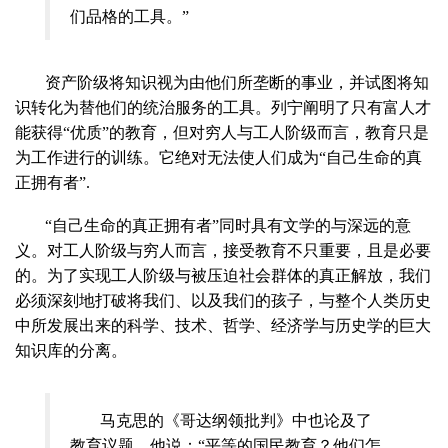
们品格的工具。
”
资产阶级将知识视为由他们所垄断的事业，并试图将知
识转化为替他们的统治服务的工具。列宁阐明了只有富人才
能获得
“
优质
”
的教育，但对穷人与工人阶级而言，教育只是
为工作进行的训练。它绝对无法使人们成为
“
自己生命的真
正拥有者
”.
“
自己生命的真正拥有者
”
同时具有文学的与深远的意
义。对工人阶级与穷人而言，接受教育不只重要，且是必要
的。为了实现工人阶级与被压迫社会群体的真正解放，我们
必须深刻地打破将我们、以及我们的孩子，与整个人类历史
中所发展出来的科学、技术、哲学、经济学与历史学的巨大
知识库的分离。
马克思的《哥达纲领批判》中也论及了
教育议题。他说：
“
平等的国民教育？他们怎