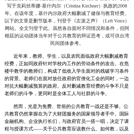
写于克莉丝蒂娜·基什内尔（
Cristina Kirchner
）执政的
2008
年。在该年度，基什内尔政府大幅删减了健保与教育经费。
以下的文章是删节版本，刊登于《左派之声》（
Left Voice
）
网站。全文刊登于此。虽然各自面对不同情况和条件，但阿
根廷的运动团体当年对于公共教育的辩证思考，或可供台湾
民间团体参考。
近年来，教师、学生，以及农民面临政府大幅删减教育
经费，正如同政府针对学校内工作的劳动条件的攻击。在危
楼中教学的教师们，构成了低收入学生面对的残破学习条件
的背景。老师们在面对放任政府的官僚化工会的同时，一边
对抗大幅删减预算的政府。反对删减教育经费的斗争不只是
老师们的斗争，更同时是全体工人与社群的斗争。
然而，光是为免费、世俗的公共教育一战还是不够。公
共教育仍然掌握在为了大财团服务的国家领导者手中。国际
金融机构、企业执行长们，与政府官员一搭一唱，决定了课
程与授课方式
——
关于公共教育应该教什么、如何教，以及