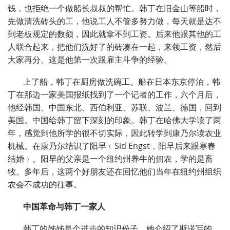
钱，也拒绝一个做船长叔叔的帮忙。韩丁在旧金山等船时，
先做清洗砖头的工，他说工人不管多努力做，每天就是达不
到老板规定的数额，因此就拿不到工资。后来他跟其他的工
人联合起来，把他们洗好了的砖凑在一起，来领工资，然后
大家再分。这是他第一次跟雇主斗争的经验。
上了船，韩丁在厨房做洗碗工。船在日本东京停泊，韩
丁在那边一家美国报纸找到了一个记者的工作，六个月后，
他经韩国、中国东北、西伯利亚、苏联、波兰、德国，回到
美国。中国给韩丁留下深刻的印象。韩丁在哈佛大学读了两
年，感觉到他所学的很不切实际，因此转学到康乃尔读农业
机械。在康乃尔结识了阳早﹙
Sid Engst
，阳早后来跟寒春
结婚﹚。阳早的父亲是一个纽约州养牛的佃农，学的是畜
牧。多年后，这两个好朋友还在回忆他们当年在纽约州组织
农会不成功的往事。
中国革命与韩丁一家人
韩丁的姊姊是个进步的知识份子，她介绍了斯诺写的