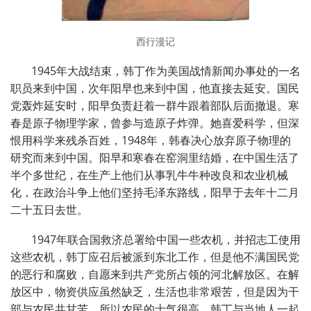
西行漫记
1945年大战结束，韩丁作为美国战情新闻办事处的一名
职员来到中国，次年阳早也来到中国，他直接去延安。国民
党轰炸延安时，阳早负责赶着一群牛跟着部队后面撤退。寒
春是原子物理学家，曾参与造原子炸弹。她喜爱科学，但深
恨用科学来残杀百姓，
1948
年，韩春决心放弃原子物理的
研究而来到中国。阳早和寒春在窑洞里结婚，在中国生活了
半个多世纪，在生产上他们从事乳牛牛种改良和农业机械
化，在政治斗争上他们坚持毛泽东路线，阳早于去年十二月
二十五日去世。
1947年联合国救济总署给中国一些农机，并招志工使用
这些农机，韩丁应召后被派到东北工作，但是他不满国民党
的恶行和腐败，自愿来到共产党所占领的河北解放区。在解
放区中，物资供应虽然缺乏，生活也非常艰苦，但是因为干
部与农民共甘苦，所以农民的士气很高。韩丁与当地人一起