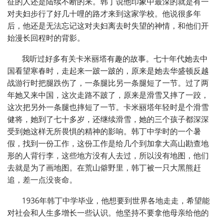
征的人还是陆续不断的来。韩丁说他印象中最深的就是有一
对夫妇步行了好几十哩的路才来到这家学校。他说很多年
后，他还是无法忘记这对夫妇离去时失望的神情，和他们开
始漫长回程时的背影。
我听过好多有关卡米丽塔有趣的故事。七十年代她去中
国看望寒春时，走起来一跛一跛的，原来是她去华盛顿反越
战游行时把腿跌伤了，一条腿比另一条腿短了一节。过了两
年她又来中国，这次走路不跛了，原来是滑雪又摔了一跤，
这次把另外一条腿也摔短了一节。卡米丽塔年轻时是个滑雪
健将，她到了七十多岁，还继续滑雪，她的三个孩子都深深
受到她这样无所畏惧的精神的影响。韩丁中学时的一个暑
假，找到一份工作，这份工作是给几个到加拿大高山勘查地
形的人背行李，这些地方没有人去过，所以没有地图，他们
去就是为了画地图。在荒山僻野里，韩丁被一只大黑熊赶
追，差一点没丧命。
1936年韩丁中学毕业，他想要到世界各地走走，希望能
对社会和人生多增长一些认识。他坚持不要拿他母亲给他的