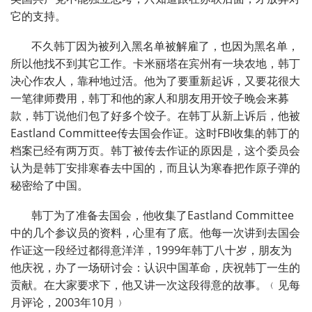
它的支持。
不久韩丁因为被列入黑名单被解雇了，也因为黑名单，
所以他找不到其它工作。卡米丽塔在宾州有一块农地，韩丁
决心作农人，靠种地过活。他为了要重新起诉，又要花很大
一笔律师费用，韩丁和他的家人和朋友用开饺子晚会来募
款，韩丁说他们包了好多个饺子。在韩丁从新上诉后，他被
Eastland Committee
传去国会作证。这时
FBI
收集的韩丁的
档案已经有两万页。韩丁被传去作证的原因是，这个委员会
认为是韩丁安排寒春去中国的，而且认为寒春把作原子弹的
秘密给了中国。
韩丁为了准备去国会，他收集了
Eastland Committee
中的几个参议员的资料，心里有了底。他每一次讲到去国会
作证这一段经过都得意洋洋，
1999
年韩丁八十岁，朋友为
他庆祝，办了一场研讨会：认识中国革命，庆祝韩丁一生的
贡献。在大家要求下，他又讲一次这段得意的故事。﹙见每
月评论，
2003
年
10
月﹚