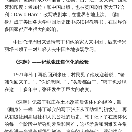
牙和印度﹙孟加拉﹚和中国出版，也被英国剧作家大卫
?
哈
利﹙
David Hare
﹚改写成剧本，在世界各地上演。《翻
身》成了美国各大学中国历史课中必读得教科书，在世界许
多国家都产生很大的影响。
中国总理周恩来邀请韩丁和他的家人来中国，后来卡米
丽塔带领了一对年轻人去中国各地参观学习。
《深翻》——记载张庄集体化的经验
1971年韩丁再度回到张庄，村民见了他欢迎着说，“老
韩你回来了。”，“你好老啊。”，“头发都白了。”韩丁也发现
在这二十多年中，张庄发生了巨大的改变。
《深翻》记载了张庄在土地改革后集体化的经验，跟
《翻身》一样，韩丁诚实的写下张庄从互助组到初级社，再
从初级社到高级社和人民公社的历史。韩丁记下了在集体化
的每一个阶段中所碰到矛盾和困难，这些矛盾和困难又在集
体化进一步提高后得到解决。张庄的人信任他，跟他讲实