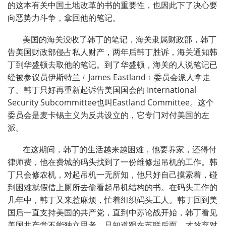
的这本有关中国土地改革的书的重要性，也因此下了决心要
向恶势力斗争，拿回他的笔记。
美国的海关没收了韩丁的笔记，海关隶属财政部，韩丁
告美国财政部侵占私人财产，两年后韩丁胜诉，海关通知韩
丁到华盛顿去取他的笔记。到了华盛顿，海关的人说笔记已
经被参议员伊斯特兰﹙
James Eastland
﹚委员会派人拿走
了。韩丁只好再重新起诉告美国国会的
International
Security Subcommittee
也叫
Eastland Committee
。这个
委员会是麦卡锡主义为反共设立的，它专门对付美国的左
派。
在这期间，韩丁的生活越来越困难，他要养家，还得付
律师费，他在费城的码头找到了一份维修起吊机的工作。韩
丁只会修农机，对起吊机一无所知，他只好自己摸索着，碰
到困难就假借上厕所去偷看起吊机结构的书。在码头工作的
几年中，韩丁又来惹麻烦，忙着组织码头工人。韩丁回到美
国后一直支持美国的共产党，直到中苏论战开始，韩丁看见
美国共产党不能独立思考，只知道跟在苏联后面，才放弃对