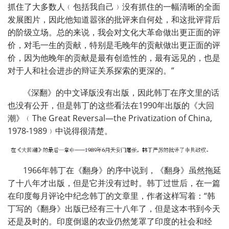
抓住了大多数人﹙包括我自己﹚没有抓住的一幅清晰的全面
发展图片，因此他知道嚣张的批评来自何处，和这批评背后
的阶级立场。总的来说，我会对文化大革命做出更正面的评
价，对毛一生的贡献，特别是毛晚年的贡献做出更正面的评
价，因为他晚年的贡献是最有创造性的，最有远见的，也是
对于人和社会进步的辩证关系探索的更深的。”
《深翻》的中文译版没有出版，因此韩丁在序文里的话
也没有公开，但是韩丁的这些看法在
1990
年出版的《大回
潮》﹙
The Great Reversal
—
the Privatization of China,
1978-1989
﹚中说得很清楚。
1966年韩丁在《翻身》的序中说到，《翻身》虽然拖延
了十八年才出版，但是它并没有过时。韩丁过世后，在一篇
在印度每月评论中纪念韩丁的文章里，作者这样写着：“韩
丁写的《翻身》出版已经有三十八年了，但是这本书到今天
还是及时的。印度倒退的农业仍然笼罩了印度的社会和经