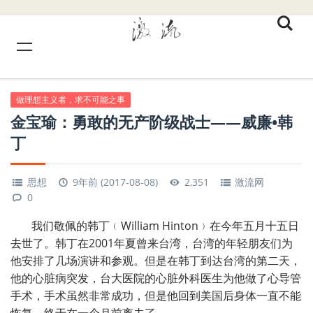
做理想主义者，求不可能之事
金宝瑜：勇敢的无产阶级战士——威廉•韩
丁
思想
9年前 (2017-08-08)
2,351
激流网
0
我们敬佩的韩丁﹙
William Hinton
﹚在今年五月十五日
去世了。韩丁在
2001
年夏曾来台湾，台湾的年轻朋友们为
他安排了几场演讲和参观。但是在韩丁到达台湾的第二天，
他的心脏病突发，台大医院的心脏外科医生为他做了心导管
手术，手术虽然非常成功，但是他回到美国后身体一直不能
恢复，终于在一个月前离去了。