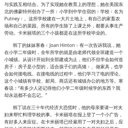
与实践互相结合。为了实现她在教育上的理想，她在美国东
北的佛蒙特州创办了一所﹙小学到中学住宿的﹚学校﹙名为
Putney
﹚。这所学校建在一大片土地上，有自己的家畜农
场和自己的菜园。所有的学生除了上课之外，都要从事生产
劳动。卡米丽塔的三个小孩都是在这所学校毕业的。
韩丁的妹妹寒春﹙
Joan Hinton
﹚有一次告诉我说，她
在小学二年级时，全年所学的就是由老师代领全班建造一个
小城镇。从设计开始到全部建成为止，他们不但学会如何造
房子﹙房子是小型的，适合孩子们的高矮﹚、做家具，也学
会如何接电线。在接电线的过程中，他们学习了电的理论。
这个小城镇有学校、邮局、商店还有城镇办公的地方等。寒
春说：“有多少人还记得他们小学二年级时候学的东西？我
却永远都不会忘记。”
韩丁说在三十年代经济大恐慌时，他的母亲要请一对夫
妇来帮忙料理学校的事。卡米丽塔在报上登了一个小广告，
有好多人来应征。在卡米丽塔已经雇用了一对夫妇之后，应