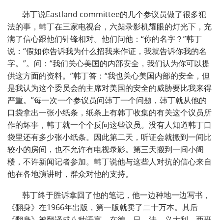
韩丁说
Eastland committee
的几个参议员做了很多犯
法的事，韩丁在三家电视台，六架录影机耀眼的灯光下，充
满了信心跟他们针锋相对。他们问他：“你的名字？”韩丁
说：“假如你告诉我为什么招我来作证，我就告诉你我的名
字。”。问：“我们关心美国的内部安全，我们认为你可以提
供这方面的资料。”韩丁答：“我也关心美国内部的安全，但
是我认为这个委员会的主席对美国的安全的威胁要比我来得
严重。”每一次一个参议员问韩丁一个问题，韩丁就从他的
口袋拿出一张小纸条，纸条上有韩丁收集的有关这个议员所
作的坏事，韩丁就一个个反问这些议员。没有人知道韩丁口
袋里还有多少张小纸条。因此第二天，听证会就搬到一间比
较小的房间，也不允许有电视录影。第三天搬到一间小阁
楼，不许新闻记者参加。韩丁说他与这些人对抗的信心来自
他在各地演讲时，群众对他的支持。
韩丁终于胜诉拿回了他的笔记，他一边种地一边写书，
《翻身》在
1966
年出版，第一版就卖了二十万本。其后
《翻身》被翻译成八种语言，在德、日、法、义大利、西班