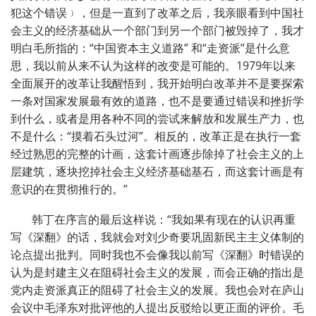
犯这个错误﹚，但是一直到了改革之后，我亲眼看到中国社
会主义的经济基础从一个部门到另一个部门被毁掉了，我才
明白毛所指的：“中国资本主义道路” 和“走资派”是什么意
思，我以前从来不认为这样的改变是可能的。
1979
年以来
全面展开的改革让我醒悟到，我开始明白改革并不是要探索
一条对国家发展最有效的道路，也不是要通过错误和挫折学
到什么，或者是用各种不同的尝试来解放和发展生产力，也
不是什么：“摸着石头过河”。相反的，改革正是在执行一套
经过熟思的完整的计画，这套计画逐步除掉了社会主义的上
层建筑，逐块挖掉社会主义经济基础基石，而这套计画是有
意识的在贯彻推行的。”
韩丁在序言的最后这样说：“我如果有现在的认识再重
写《深翻》的话，我就会对刘少奇要巩固新民主主义体制的
论点提出批判。同时我也不会像我以前写《深翻》时错误的
认为是封建主义在阻碍社会主义的发展，而会正确的指出是
党内走资派真正的阻碍了社会主义的发展。我也会对在庐山
会议中毛泽东对批评他的人提出反驳给以更正面的评价。毛