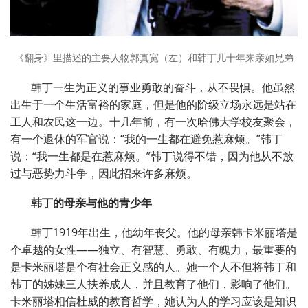
《翻身》里描述的主要人物郭真宽（左）和韩丁几十年来亲如兄弟
韩丁一生为正义的事业勇敢的奋斗，从不畏惧。他虽然
出生于一个生活富裕的家庭，但是他的阶级立场永远是站在
工人和农民这一边。十几年前，有一次哈佛大学校友聚会，
有一个退休的军官说：“我的一生都在避免惹麻烦。”韩丁
说：“我一生都是在惹麻烦。”韩丁说得不错，因为他从不放
过与恶势力斗争，因此招来许多麻烦。
韩丁的母亲与他的青少年
韩丁
1919
年出生，他幼年丧父。他的母亲韩卡米丽塔是
个卓越的女性——独立、有智慧、勇敢、有魄力，最重要的
是卡米丽塔是个有社会正义感的人。她一个人不但将韩丁和
韩丁的姊妹三人扶养成人，并且教育了他们，影响了他们。
卡米丽塔相信杜威的教育哲学，她认为人的学习应该是知识