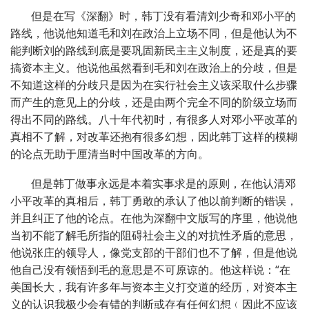
但是在写《深翻》时，韩丁没有看清刘少奇和邓小平的
路线，他说他知道毛和刘在政治上立场不同，但是他认为不
能判断刘的路线到底是要巩固新民主主义制度，还是真的要
搞资本主义。他说他虽然看到毛和刘在政治上的分歧，但是
不知道这样的分歧只是因为在实行社会主义该采取什么步骤
而产生的意见上的分歧，还是由两个完全不同的阶级立场而
得出不同的路线。八十年代初时，有很多人对邓小平改革的
真相不了解，对改革还抱有很多幻想，因此韩丁这样的模糊
的论点无助于厘清当时中国改革的方向。
但是韩丁做事永远是本着实事求是的原则，在他认清邓
小平改革的真相后，韩丁勇敢的承认了他以前判断的错误，
并且纠正了他的论点。在他为深翻中文版写的序里，他说他
当初不能了解毛所指的阻碍社会主义的对抗性矛盾的意思，
他说张庄的领导人，像党支部的干部们也不了解，但是他说
他自己没有领悟到毛的意思是不可原谅的。他这样说：“在
美国长大，我有许多年与资本主义打交道的经历，对资本主
义的认识我极少会有错的判断或存有任何幻想﹙因此不应该