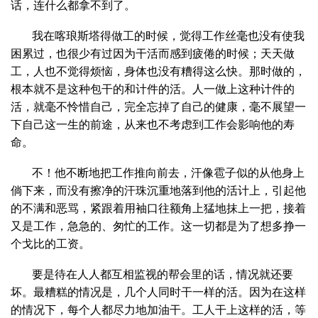
话，连什么都拿不到了。
我在喀琅斯塔得做工的时候，觉得工作丝毫也没有使我
困累过，也很少有过因为干活而感到疲倦的时候；天天做
工，人也不觉得烦恼，身体也没有糟得这么快。那时做的，
根本就不是这种包干的和计件的活。人一做上这种计件的
活，就毫不怜惜自己，完全忘掉了自己的健康，毫不展望一
下自己这一生的前途，从来也不考虑到工作会影响他的寿
命。
不！他不断地把工作推向前去，汗像雹子似的从他身上
倘下来，而没有擦净的汗珠沉重地落到他的活计上，引起他
的不满和恶骂，紧跟着用袖口往额角上猛地抹上一把，接着
又是工作，急急的、匆忙的工作。这一切都是为了想多挣一
个戈比的工资。
要是待在人人都互相监视的帮会里的话，情况就还要
坏。最糟糕的情况是，几个人同时干一样的活。因为在这样
的情况下，每个人都尽力地加油干。工人干上这样的活，等