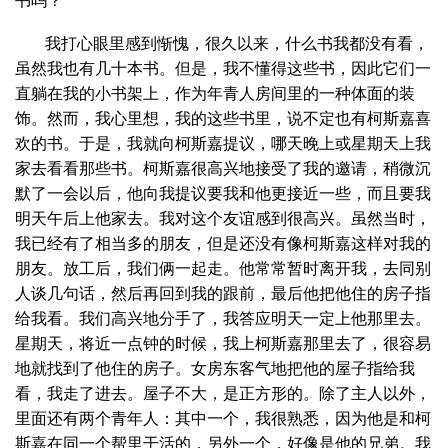
书吗？”
我打心眼里感到惭愧，很久以来，什么书我都没有看，
虽然我也有几十本书。但是，我不懂得这些书，因此它们一
直躺在我的小书架上，作为年青人房间里的一种体面的装
饰。然而，我心里想，我的这些书里，说不定也有柯斯嘉喜
欢的书。于是，我就向柯斯嘉提议，哪天晚上或星期天上我
家去看看那些书。柯斯嘉很高兴地接受了我的邀请，稍微沉
默了一会以后，他向我提议要我和他更接近一些，而且要我
明天午后上他家去。我对这个友谊感到很高兴。虽然当时，
我已经有了相当多的朋友，但是还没有像柯斯嘉这样对我的
朋友。放工后，我们俩一起走。他常常暂时离开我，去同别
人谈几句话，然后再回到我的跟前，最后他把他住的房子指
给我看。我们高兴地分手了，我答应明天一定上他那里去。
星期天，将近一点钟的时候，我上柯斯嘉那里去了，很容易
地就找到了他住的房子。女房东客气地把他的屋子指给我
看，我走了进去。屋子不大，是正方形的。除了主人以外，
里面还有两个青年人：其中一个，我很熟悉，因为他是和柯
斯嘉在同一个帮里干活的，另外一个，好像是他的兄弟。我