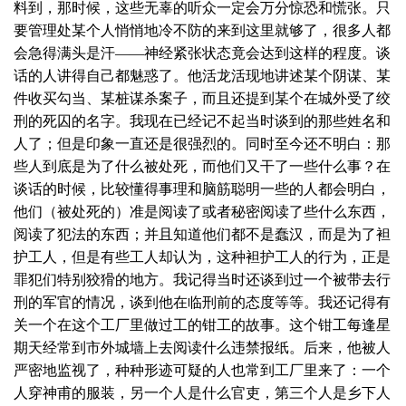
料到，那时候，这些无辜的听众一定会万分惊恐和慌张。只
要管理处某个人悄悄地冷不防的来到这里就够了，很多人都
会急得满头是汗——神经紧张状态竟会达到这样的程度。谈
话的人讲得自己都魅惑了。他活龙活现地讲述某个阴谋、某
件收买勾当、某桩谋杀案子，而且还提到某个在城外受了绞
刑的死囚的名字。我现在已经记不起当时谈到的那些姓名和
人了；但是印象一直还是很强烈的。同时至今还不明白：那
些人到底是为了什么被处死，而他们又干了一些什么事？在
谈话的时候，比较懂得事理和脑筋聪明一些的人都会明白，
他们（被处死的）准是阅读了或者秘密阅读了些什么东西，
阅读了犯法的东西；并且知道他们都不是蠢汉，而是为了袒
护工人，但是有些工人却认为，这种袒护工人的行为，正是
罪犯们特别狡猾的地方。我记得当时还谈到过一个被带去行
刑的军官的情况，谈到他在临刑前的态度等等。我还记得有
关一个在这个工厂里做过工的钳工的故事。这个钳工每逢星
期天经常到市外城墙上去阅读什么违禁报纸。后来，他被人
严密地监视了，种种形迹可疑的人也常到工厂里来了：一个
人穿神甫的服装，另一个人是什么官吏，第三个人是乡下人