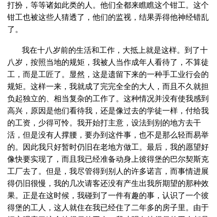
打扮，等等诸如此类的人。他们全都来瞧瞧这个钳工。这个
钳工也被这些人猜透了，他们的监视，结果弄得他神经错乱
了。
我在十八岁前的生活和工作，大抵上就是这样。到了十
八岁，按照当地的规矩，我被人当作成年人看待了，不算徒
工，而是工匠了。显然，这是遗留下来的一种手工业行会的
规矩。这样一来，我就成了完完全全的大人，而且不久就担
负起独立的、相当复杂的工作了。这种情况并没有使我感到
高兴，原因是他们看待我，还是像过去的学徒一样，付给我
的工资，少得可怜。我开始打主意，设法到别的地方去干
活，但是没有人撑腰，要办到这件事，也不是那么轻而易举
的。因此我只好暂时仍旧在老地方做工。最后，我的愿望好
像快要实现了，而且我已经准备动身上彼得堡的巴尔契斯克
工厂去了。但是，我尽管得到别人的许多诺言，而事情进展
得仍旧很慢，我的几次请客还没有产生出我所期望的那种效
果。正是在这时候，我碰到了一件有趣的事，认识了一个彼
得堡的工人，这人就住在我已经住了二年多的房子里。由于