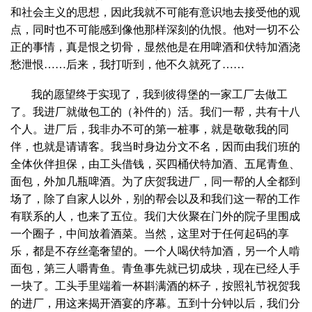
和社会主义的思想，因此我就不可能有意识地去接受他的观
点，同时也不可能感到像他那样深刻的仇恨。他对一切不公
正的事情，真是恨之切骨，显然他是在用啤酒和伏特加酒浇
愁泄恨……后来，我打听到，他不久就死了……
我的愿望终于实现了，我到彼得堡的一家工厂去做工
了。我进厂就做包工的（补件的）活。我们一帮，共有十八
个人。进厂后，我非办不可的第一桩事，就是敬敬我的同
伴，也就是请请客。我当时身边分文不名，因而由我们班的
全体伙伴担保，由工头借钱，买四桶伏特加酒、五尾青鱼、
面包，外加几瓶啤酒。为了庆贺我进厂，同一帮的人全都到
场了，除了自家人以外，别的帮会以及和我们这一帮的工作
有联系的人，也来了五位。我们大伙聚在门外的院子里围成
一个圈子，中间放着酒菜。当然，这里对于任何起码的享
乐，都是不存丝毫奢望的。一个人喝伏特加酒，另一个人啃
面包，第三人嚼青鱼。青鱼事先就已切成块，现在已经人手
一块了。工头手里端着一杯斟满酒的杯子，按照礼节祝贺我
的进厂，用这来揭开酒宴的序幕。五到十分钟以后，我们分