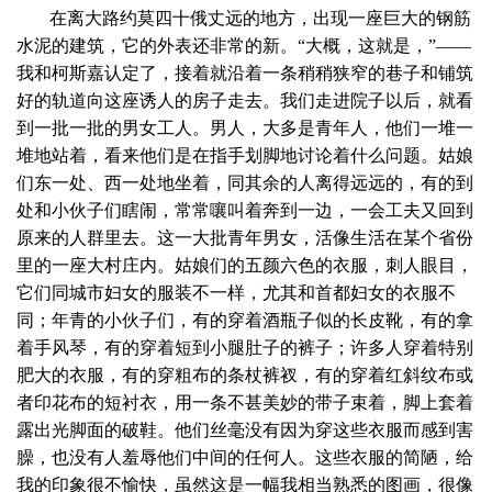
在离大路约莫四十俄丈远的地方，出现一座巨大的钢筋
水泥的建筑，它的外表还非常的新。“大概，这就是，”——
我和柯斯嘉认定了，接着就沿着一条稍稍狭窄的巷子和铺筑
好的轨道向这座诱人的房子走去。我们走进院子以后，就看
到一批一批的男女工人。男人，大多是青年人，他们一堆一
堆地站着，看来他们是在指手划脚地讨论着什么问题。姑娘
们东一处、西一处地坐着，同其余的人离得远远的，有的到
处和小伙子们瞎闹，常常嚷叫着奔到一边，一会工夫又回到
原来的人群里去。这一大批青年男女，活像生活在某个省份
里的一座大村庄内。姑娘们的五颜六色的衣服，刺人眼目，
它们同城市妇女的服装不一样，尤其和首都妇女的衣服不
同；年青的小伙子们，有的穿着酒瓶子似的长皮靴，有的拿
着手风琴，有的穿着短到小腿肚子的裤子；许多人穿着特别
肥大的衣服，有的穿粗布的条杖裤衩，有的穿着红斜纹布或
者印花布的短衬衣，用一条不甚美妙的带子束着，脚上套着
露出光脚面的破鞋。他们丝毫没有因为穿这些衣服而感到害
臊，也没有人羞辱他们中间的任何人。这些衣服的简陋，给
我的印象很不愉快，虽然这是一幅我相当熟悉的图画，很像