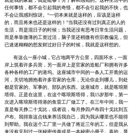
就是我的家庭，我是能够十分了解和感知的。这种生活中的
任何事情，都不会引起我的奇怪，都不会引起我的不快，也
不会让我感到惊讶。“一切本来就是这样的，应该是这样
的，而且将来也还是这样的！”当我还没有过到真正的人的
生活，而是混日子的时候；当我还没有思考日常生活问题，
而是单靠微薄的工资过活，脑子里还稍微有些宗教偏见，但
已迷迷糊糊的想发财过好日子的时候，我就是这样想的。
有这么一座小城，它占地两平方公里，四面环水，一面
岸上筑着许多兵营，另一面岸上是官家的造船厂和拥有许多
各种各样的工厂的港坞。这座城市中间的一条人工开凿的运
河，关切地拥抱着许多官家的仓库，无论你走到哪儿，到处
都是官家的、军事的、部队的东西。这座城市，就是喀琅斯
塔得。正是在这里，在这个喀琅斯塔得，我
15
岁那年，第一
次进入喀琅斯塔得港的鱼雷工厂做工了。在三年中间，我一
直是每天挣二十戈比，或者说，每月挣四卢布四十戈比到五
卢布。我得靠这点钱来养活我自己，因为我从哪里也不能得
到帮助。我在这个工厂里一共做了将近三年的工，但是我从
来没有见到过一张秘密传单或是一本秘密小册子。真的，显