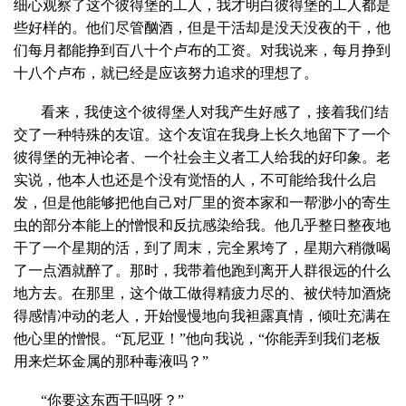
细心观察了这个彼得堡的工人，我才明白彼得堡的工人都是
些好样的。他们尽管酗酒，但是干活却是没天没夜的干，他
们每月都能挣到百八十个卢布的工资。对我说来，每月挣到
十八个卢布，就已经是应该努力追求的理想了。
看来，我使这个彼得堡人对我产生好感了，接着我们结
交了一种特殊的友谊。这个友谊在我身上长久地留下了一个
彼得堡的无神论者、一个社会主义者工人给我的好印象。老
实说，他本人也还是个没有觉悟的人，不可能给我什么启
发，但是他能够把他自己对厂里的资本家和一帮渺小的寄生
虫的部分本能上的憎恨和反抗感染给我。他几乎整日整夜地
干了一个星期的活，到了周末，完全累垮了，星期六稍微喝
了一点酒就醉了。那时，我带着他跑到离开人群很远的什么
地方去。在那里，这个做工做得精疲力尽的、被伏特加酒烧
得感情冲动的老人，开始慢慢地向我袒露真情，倾吐充满在
他心里的憎恨。“瓦尼亚！”他向我说，“你能弄到我们老板
用来烂坏金属的那种毒液吗？”
“你要这东西干吗呀？”