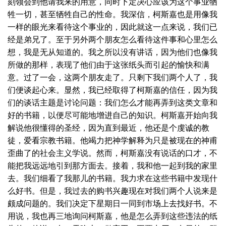
刻领会到他请我来的用意，同时下定决心应该为这个事业牺
牲一切，甚至牺牲自己的性命。我深信，柯斯嘉也是用像我
一样的眼光来看待这个事业的，因此就这一点来说，我们已
经是弟兄了。至于另外两个朋友怎么看待这件事和心里怎么
想，我是无从知道的。我之所以没有讲话，因为他们也像我
所做的那样，表现了他们由于这张纸头而引起的愉快和满
意。过了一会，这两个朋友走了。只剩下我们两个人了，我
们便谈起心来。显然，我已经取得了柯斯嘉的信任，因为我
们的谈话主题是讨论问题：我们怎么才能再弄到这类文章和
好的书籍，以便尽可能地增进自己的知识。柯斯嘉开始向我
解说他很懂得的圣经，因为直到最近，他还是个虔诚的教
徒，爱看宗教书籍。他竭力把神学解释为只是被现在的神甫
歪曲了的社会主义学说。然而，柯斯嘉没有说话的口才，不
能把我远远地引到那方面去。接着，我和他一起到我的家里
去。我们细看了我那儿的书籍。我力求在这些书籍中发现什
么好书。但是，我过去的购书兴趣现在对我们两个人说来是
颇成问题的。我们决定下星期日一同到市场上去找好书。不
用说，我也再三地询问柯斯嘉，他是怎么弄到这些违法的纸