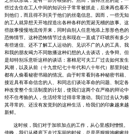
之所以形成，是有一部分根据的。然而，值得注意的是，一
些过去住在工人中间的知识分子常常被抓走，后来再也看不
到他们，而且得不到关于他们的丝毫信息。因而，一些无知
的工人就异想天开地捏造出各种各样的荒诞无稽的故事。这
些故事慢慢地流传开来，同时由别人任意地添上形形色色的
恐怖情节。这种恐怖情节过去和现在一直成了吓唬所有多少
有些迷信、还不了解工人运动的、见识不广的人的工具。我
和我的朋友竭力不同散播这种幻想的人去谈话，去争辩。但
是却特别乐意听这样的谈话：塞棉尼可夫工厂过去如何发生
风潮，以及从前（十九世纪七十年代和八十年代）那里到处
都有人偷看秘密书籍的情况。由于时常看到各种秘密书籍、
接近具有革命信念的人、和同志们谈论革命的问题、制定各
种改变整个生活制度的计划，使我们这两个在严格的辩论中
经不住考验的人，生活经常过得非常激动。我们过去认为极
其寻常的、还没有发觉到的这种生活，给我们的印象越来越
新鲜。
这时候，我们对于加班加点的工作，从心里感到憎恨。
傍晚，我们从楼底下走过车间的时候，总是恶狠狠地瞅瞅挂