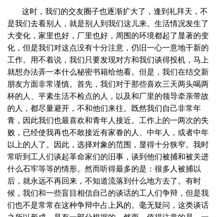
这时，我们的交友圈子也逐渐扩大了，逢到礼拜天，不
是我们去看别人，就是别人到我们这儿来。生活情况发生了
大变化，家里也好，厂里也好，周围的环境都起了显著的变
化，但是我们对这点没有十分注意，仍旧一心一意地干新的
工作。用不着说，我们只要发现对方和我们谈得投机，马上
就想办法弄一本什么秘密书籍给他看。但是，我们在结交新
朋友方面非常谨慎。首先，我们对于那些喜欢三天两头喝两
杯的人、平素生活不检点的人，以及和厂里的领导牵亲带故
的人，都尽量避开，不和他们来往。既然我们自己非常年
青，因此我们也最喜欢和青年人接近。工作上的一两次的失
败，已经使我再也不敢接近有家眷的人、中年人，或者中年
以上的人了。因此，选择对象的范围，显得十分狭窄。我时
常听到工人们谈起革命家们的旧事，谈到他们被捕和被关进
什么石牢等等的情形。然而听得最多的是：很多人被捕以
后，就永远不再回来，不知道流落到什么地方去了。有时
候，我们和一些盲目相信自己的谈话的工人们争辩，但是我
们也不是常常在这种争辩中占上风的。毫无疑问，这类谈话