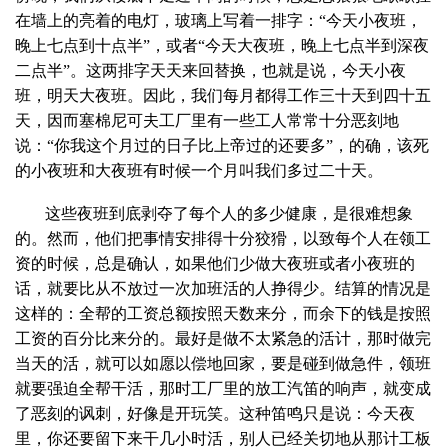
在墙上的亮着的电灯，玻璃上写着一排字：“今天小夜班，
晚上七点到十点半”，或者“今天大夜班，晚上七点半到深夜
二点半”。这两排字天天来回替换，也就是说，今天小夜
班，明天大夜班。因此，我们每月都得工作三十天到四十五
天，因而塞棉尼可夫工厂里有一些工人常常十分恶刻地
说：“你我这个月过的日子比上帝过的还要多”，的确，该死
的小夜班和大夜班有时候一个月叫我们多过二十天。
这些夜班到底剥夺了每个人的多少健康，是很难想象
的。然而，他们把事情安排得十分狡猾，以致每个人在领工
资的时候，总是确认，如果他们少做大夜班或者小夜班的
话，就要比从不放过一次加班活的人挣得少。结算的情况是
这样的：全帮的工资总额按照天数来分，而余下的钱是按照
工资的百分比来分的。最好是做不太紧急的活计，那时做完
当天的活，就可以如愿以偿地回家，要是碰到做急件，领班
就要强迫全帮干活，那时工厂里的放工汽笛的响声，就变成
了恶刻的讽刺，好像是开玩笑。这种笛鸣只是说：今天夜
里，你还要留下来干几小时活，别人已经关切地从那计工板