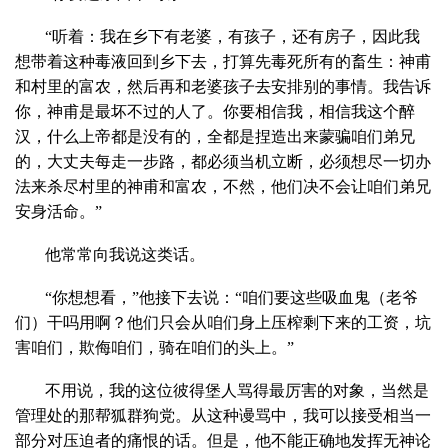
“听着：我在乡下有老婆，有孩子，还有房子，因此我
想带着这种毒液回到乡下去，打算先毒死所有的畜生：神甫
和村里的富农，然后再和老婆孩子去安排别的事情。我告诉
你，神甫是最坏不过的人了。你要相信我，相信我这个醉
汉，什么上帝都是没有的，全都是捏造出来蒙骗咱们弟兄
的，大丈夫每走一步路，都必须当机立断，必须想尽一切办
法来杀尽村里的神甫和富农，不然，他们决不会让咱们弟兄
安身活命。”
他常常向我说这类话。
“你想想看，”他接下去说：“咱们要这些吸血鬼（老爷
们）干吗用啊？他们只会从咱们身上压榨剩下来的工资，坑
害咱们，欺侮咱们，骑在咱们的头上。”
不用说，我的这位彼得堡人骂得最厉害的对象，当然是
管理处的那帮狐群狗党。从这种谩骂中，我可以接受相当一
部分对压迫者的痛恨的话。但是，他不能正确地发挥无神论