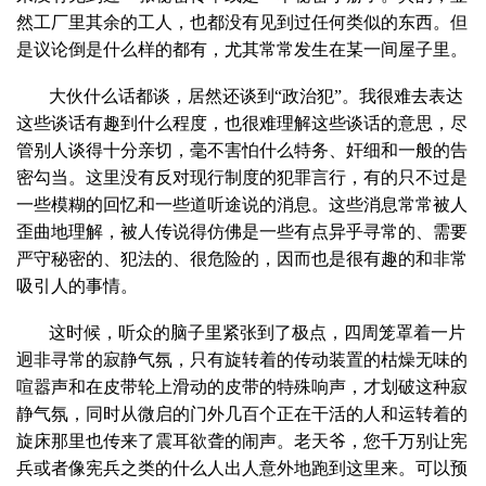
然工厂里其余的工人，也都没有见到过任何类似的东西。但
是议论倒是什么样的都有，尤其常常发生在某一间屋子里。
大伙什么话都谈，居然还谈到“政治犯”。我很难去表达
这些谈话有趣到什么程度，也很难理解这些谈话的意思，尽
管别人谈得十分亲切，毫不害怕什么特务、奸细和一般的告
密勾当。这里没有反对现行制度的犯罪言行，有的只不过是
一些模糊的回忆和一些道听途说的消息。这些消息常常被人
歪曲地理解，被人传说得仿佛是一些有点异乎寻常的、需要
严守秘密的、犯法的、很危险的，因而也是很有趣的和非常
吸引人的事情。
这时候，听众的脑子里紧张到了极点，四周笼罩着一片
迥非寻常的寂静气氛，只有旋转着的传动装置的枯燥无味的
喧嚣声和在皮带轮上滑动的皮带的特殊响声，才划破这种寂
静气氛，同时从微启的门外几百个正在干活的人和运转着的
旋床那里也传来了震耳欲聋的闹声。老天爷，您千万别让宪
兵或者像宪兵之类的什么人出人意外地跑到这里来。可以预