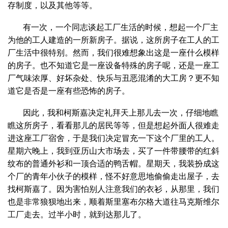
存制度，以及其他等等。
有一次，一个同志谈起工厂生活的时候，想起一个厂主
为他的工人建造的一所新房子。据说，这所房子在工人的工
厂生活中很特别。然而，我们很难想象出这是一座什么模样
的房子。也不知道它是一座设备特殊的房子呢，还是一座工
厂气味浓厚、好坏杂处、快乐与丑恶混淆的大工房？更不知
道它是否是一座有些恐怖的房子。
因此，我和柯斯嘉决定礼拜天上那儿去一次，仔细地瞧
瞧这所房子，看看那儿的居民等等，但是想起外面人很难走
进这座工厂宿舍，于是我们决定冒充一下这个厂里的工人。
星期六晚上，我到亚历山大市场去，买了一件带腰带的红斜
纹布的普通外衫和一顶合适的鸭舌帽。星期天，我装扮成这
个厂的青年小伙子的模样，怪不好意思地偷偷走出屋子，去
找柯斯嘉了。因为害怕别人注意我们的衣衫，从那里，我们
也是非常狼狈地出来，顺着斯里塞布尔格大道往马克斯维尔
工厂走去。过半小时，就到达那儿了。