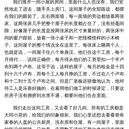
我们推开一间小屋的房间，里面什么人也没有。我们安
然地走了进去，随手关上房门。这间屋子的全部陈设，都摆
在我们的眼前了。左右两面墙，每一面墙的旁边都放着两张
床。这两张床几乎把整个屋子的长度都占住了，没有丝毫间
隙，好像屋子的长度是按两张床的尺寸来量好的，两张床中
间的窗户跟前，放着一张小桌子和一把怪模怪样的小木椅
子。这间屋子的整个情况全在这里了。每张床上睡两个人，
也就是说，一间屋子住八个单身汉。他们住这个工房，每个
月得付……说得正确些，每月得从他们的工资里扣一个半卢
布到两个卢布。这等于说，这样的屋子，每月的租金是十四
到十六个卢布，而每个工人每月挣的工资，不过在八个卢布
和十二到十五个卢布之间。但是厂老板还骄傲地认为，他对
待工人是乐善好施的，在雇用他们做工的时候讲定，只要这
所房子没有拥挤到水泄不通，都要叫他们住在里面。
我们走出这间工房，又去看了好几间。所有的工房都是
大同小异的，给我们的印象很坏。我们心里还想去看看替有
家眷的人盖的公共厨房、洗衣房和住屋。有一间屋子，里面