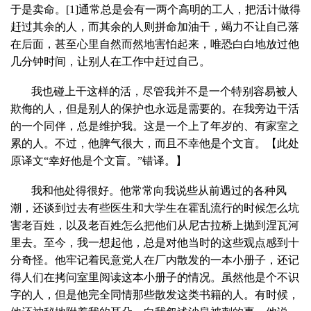
于是卖命。
[1]
通常总是会有一两个高明的工人，把活计做得
赶过其余的人，而其余的人则拼命加油干，竭力不让自己落
在后面，甚至心里自然而然地害怕起来，唯恐白白地放过他
几分钟时间，让别人在工作中赶过自己。
我也碰上干这样的活，尽管我并不是一个特别容易被人
欺侮的人，但是别人的保护也永远是需要的。在我旁边干活
的一个同伴，总是维护我。这是一个上了年岁的、有家室之
累的人。不过，他脾气很大，而且不幸他是个文盲。【此处
原译文“幸好他是个文盲。”错译。】
我和他处得很好。他常常向我说些从前遇过的各种风
潮，还谈到过去有些医生和大学生在霍乱流行的时候怎么坑
害老百姓，以及老百姓怎么把他们从尼古拉桥上抛到涅瓦河
里去。至今，我一想起他，总是对他当时的这些观点感到十
分奇怪。他牢记着民意党人在厂内散发的一本小册子，还记
得人们在拷问室里阅读这本小册子的情况。虽然他是个不识
字的人，但是他完全同情那些散发这类书籍的人。有时候，