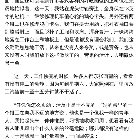
面，而且还可以看到许多各式各样的好吃懒做的上司也在无
谓地忙碌着。这一天，我站在虎头钳箱旁边，全身伏在
18
英
寸的锉机上，继续修理机车偏心轮的鸡心卡头。另外还有两
个钳工也在修理鸡心卡头。我们在拼命用劲，把衬衣袖口卷
到胳膊肘上，而且脱掉了工服和坎肩。浑身冒汗，汗珠涔涔
地落在工作台上和地板上，但是谁都没有理会我们。我们这
么勤勤恳恳地干活，从来也没有人来夸奖，或是责备，也从
来没有人叫我们放下这些做厌了的、劳累的活计，去稍微休
息一会。
这一天，工作快完的时候，许多人都东张西望的，看看
有没有停工的动静，因为每到星期六，大家照例在厂里拉放
工汽笛前十至十五分钟就不干活了。
“任凭你怎么卖劲，活反正是干不完的！”别的帮里的一
个钳工在离我不远的地方说，他也是一个像我一样的青年
人。我抬起头来，伸伸懒腰，习惯地瞅瞅四周，想看看有没
有从哪儿蹿出个什么人来的丝毫危险；哪儿都没有这样的
人，于是我就一面打量着他，一面回答说：