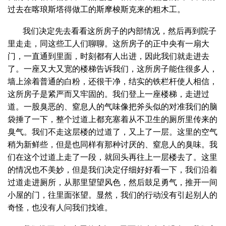
过去在喀琅斯塔得做工的斯摩梭斯克来的粗木工。
我们决定先去看看这所房子的内部情况，然后再到院子
里走走，同这些工人们聊聊。这所房子的正中央有一扇大
门，一直通到里面，时刻都有人出进，因此我们就走进去
了。一座又大又宽的楼梯告诉我们，这所房子能住很多人，
墙上涂着普通的白粉，还很干净，结实的铁栏杆使人相信，
这所房子是紧严而又牢固的。我们登上一座楼梯，走进过
道。一股臭恶的、窒息人的气味像把斧头似的对准我们的脑
袋捶了一下，整个过道上都充塞着从不卫生的厕所里传来的
臭气。我们不走这层楼的过道了，又上了一层。这里的空气
稍为新鲜些，但是也同样有那种讨厌的、窒息人的臭味。我
们在这个过道上走了一段，就回头再往上一层楼去了。这里
的情况也不美妙，但是我们决定仔细好好看一下，我们沿着
过道走进厕所，从那里望望风色，然后鼓足勇气，推开一间
小屋的门，往里面张望。显然，我们的行动没有引起别人的
奇怪，也没有人问我们找谁。