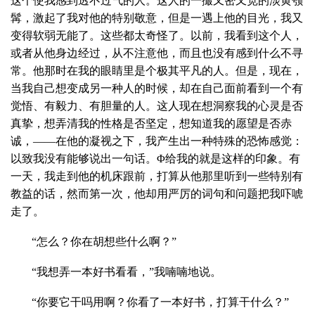
这个使我感到透不过气的人。这人的一撮又密又宽的淡黄颚
髯，激起了我对他的特别敬意，但是一遇上他的目光，我又
变得软弱无能了。这些都太奇怪了。以前，我看到这个人，
或者从他身边经过，从不注意他，而且也没有感到什么不寻
常。他那时在我的眼睛里是个极其平凡的人。但是，现在，
当我自己想变成另一种人的时候，却在自己面前看到一个有
觉悟、有毅力、有胆量的人。这人现在想洞察我的心灵是否
真挚，想弄清我的性格是否坚定，想知道我的愿望是否赤
诚，——在他的凝视之下，我产生出一种特殊的恐怖感觉：
以致我没有能够说出一句话。Φ给我的就是这样的印象。有
一天，我走到他的机床跟前，打算从他那里听到一些特别有
教益的话，然而第一次，他却用严厉的词句和问题把我吓唬
走了。
“怎么？你在胡想些什么啊？”
“我想弄一本好书看看，”我喃喃地说。
“你要它干吗用啊？你看了一本好书，打算干什么？”