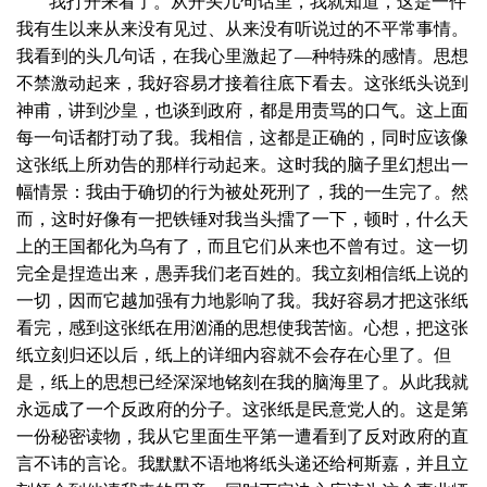
我打开来看了。从开头几句话里，我就知道，这是一件
我有生以来从来没有见过、从来没有听说过的不平常事情。
我看到的头几句话，在我心里激起了—种特殊的感情。思想
不禁激动起来，我好容易才接着往底下看去。这张纸头说到
神甫，讲到沙皇，也谈到政府，都是用责骂的口气。这上面
每一句话都打动了我。我相信，这都是正确的，同时应该像
这张纸上所劝告的那样行动起来。这时我的脑子里幻想出一
幅情景：我由于确切的行为被处死刑了，我的一生完了。然
而，这时好像有一把铁锤对我当头擂了一下，顿时，什么天
上的王国都化为乌有了，而且它们从来也不曾有过。这一切
完全是捏造出来，愚弄我们老百姓的。我立刻相信纸上说的
一切，因而它越加强有力地影响了我。我好容易才把这张纸
看完，感到这张纸在用汹涌的思想使我苦恼。心想，把这张
纸立刻归还以后，纸上的详细内容就不会存在心里了。但
是，纸上的思想已经深深地铭刻在我的脑海里了。从此我就
永远成了一个反政府的分子。这张纸是民意党人的。这是第
一份秘密读物，我从它里面生平第一遭看到了反对政府的直
言不讳的言论。我默默不语地将纸头递还给柯斯嘉，并且立