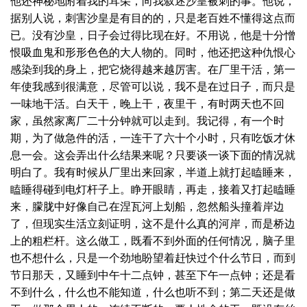
他还神秘地附着我的耳朵，向我叙述沙皇被刺的事。他说，
据别人说，刺害沙皇是有目的的，只是老百姓不懂得这点而
已。没有沙皇，日子会过得比现在好。不用说，他是十分憎
恨吸血鬼和形形色色的大人物的。同时，他还把这种仇恨心
感染到我的身上，把它烧得越来越厉害。在厂里干活，第一
年使我感到很满意，尽管可以说，我不是在过日子，而只是
一味地干活。白天干，晚上干，夜里干，有时两天也不回
家，虽然家离厂二十分钟就可以走到。我记得，有一个时
期，为了做急件的活，一连干了六十个小时，只有吃饭才休
息一会。这会弄出什么结果来呢？只要谈一谈下面的情况就
明白了。我有时候从厂里出来回家，半道上就打起瞌睡来，
瞌睡得碰到电灯杆子上。睁开眼睛，再走，接着又打起瞌睡
来，朦胧中好像自己在涅瓦河上划船，忽然船头撞着岸边
了，但现实生活立刻证明，这不是什么真的河岸，而是桥边
上的粗栏杆。这么做工，既看不到外面的任何情况，脑子里
也不想什么，只是一个劲地盼望着赶快过个什么节日，而到
节日那天，又睡到中午十二点钟，甚至下午一点钟；还是看
不到什么，什么也不能知道，什么也听不到；第二天还是做