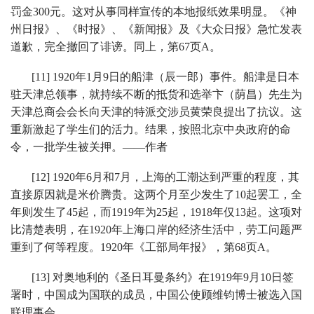
罚金300元。这对从事同样宣传的本地报纸效果明显。《神
州日报》、《时报》、《新闻报》及《大众日报》急忙发表
道歉，完全撤回了诽谤。同上，第67页A。
[11] 1920年1月9日的船津（辰一郎）事件。船津是日本
驻天津总领事，就持续不断的抵货和选举卞（荫昌）先生为
天津总商会会长向天津的特派交涉员黄荣良提出了抗议。这
重新激起了学生们的活力。结果，按照北京中央政府的命
令，一批学生被关押。——作者
[12] 1920年6月和7月，上海的工潮达到严重的程度，其
直接原因就是米价腾贵。这两个月至少发生了10起罢工，全
年则发生了45起，而1919年为25起，1918年仅13起。这项对
比清楚表明，在1920年上海口岸的经济生活中，劳工问题严
重到了何等程度。1920年《工部局年报》，第68页A。
[13] 对奥地利的《圣日耳曼条约》在1919年9月10日签
署时，中国成为国联的成员，中国公使顾维钧博士被选入国
联理事会。