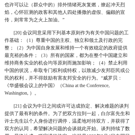
也许可以让（群众中的）排外情绪死灰复燃，燎起冲天烈
焰，心怀叵测的政客和其他人四处播撒的虚假、偏颇的宣
传，则常常为之火上加油。”
[20] 会议同意采用下列基本原则作为有关中国问题的工
作基础：（1）尊重中国的主权、独立和领土及行政的完
整；（2）为中国自身发展和维持一个有效稳定的政府提供
最充裕的条件；（3）所有的国家，都为在整个中国建立和
维持商务实业的机会均等原则而施加影响；（4）禁止利用
中国的状况，牟取专门权利或特权，以致减少友邦臣民或公
民的权利，并不得鼓励有害友邦安全的行为。“威罗贝：
《华盛顿会议上的中国》（China at the Conference,
Washington, ）。
[21] 会议为中日之间或许可达成协定、解决难题的谈判
提供了最有利的条件。为了把双方拉到一起，白尔富先生和
许士先生以个人身份进行调停，温柔地对待双方，并获得了
双方的认同，希望解决问题的会谈就此开始。谈判持续了数