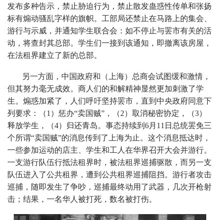
发布多种告示，禁止胁迫行为，禁止散发蛊惑性传单和张扬
标有煽动骚乱字样的旗帜。工部局还禁止在马路上的集会、
游行与示威，并通知学生联合会：如不停止与罢市有关的活
动，将查封其总部。学生们一接到该通知，即撤离该房屋，
在法租界建立了新的总部。
另一方面，中国政府和（上海）总商会试图缓和激情，
但其努力毫无成效。商人们的和解精神显然更加刺激了学
生。煽惑加紧了，人们呼吁坚持罢市，直到中央政府同意下
列要求：（1）惩办“卖国贼”，（2）取消秘密协定，（3）
释放学生，（4）归还青岛。事态持续到6月11日总统罢免三
个所谓“卖国贼”的消息传到了上海为止。这个消息抵达时，
一些参加运动的店主、学生和工人在华界召开大会并游行。
一支游行队伍行抵法租界时，被法租界巡捕驱散，而另一支
队伍进入了公共租界，遭到公共租界巡捕阻挡。游行者攻击
巡捕，随即发生了争吵，巡捕最终动用了武器，几次开枪射
击；结果，一名华人被打死，数名被打伤。