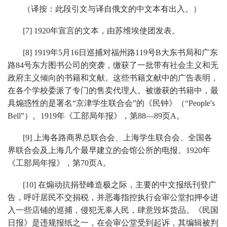
（译按：此段引文与译自俄文的中文本有出入。）
[7] 1920年宣言的文本，由苏维埃使团发表。
[8] 1919年5月16日巡捕对福州路119号B大东书局和广东
路84号东方图书公司的突袭，缴获了一批带有社会主义和无
政府主义倾向的书籍和文献。这些书籍文献中的广告表明，
在各个学校委派了专门的售卖代理人。被缴获的书籍中，最
具煽惑性的是署名“京津学生联合会”的《民钟》（“People's
Bell”）。1919年《工部局年报》，第88—89页A。
[9] 上海各路商界总联合会、上海学生联合会、全国各
界联合会及上海几个最早建立的会馆公所的电报。1920年
《工部局年报》，第70页A。
[10] 在煽动抗捐登峰造极之际，主要的中文报纸刊登广
告，呼吁居民不交捐税，并恶毒指控执行会审公堂扣押令进
入一些店铺的巡捕，侵犯无辜人民，肆意毁坏货品。《民国
日报》是违规报纸之一，在会审公堂受到起诉，其编辑被判