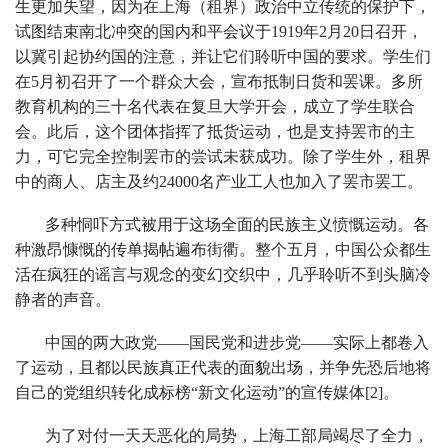
生更加失望，因为在上海（租界）政治中立传统的保护下，
试图结束南北冲突的国内和平会议于1919年2月20日召开，
以冀引起协约国的注意，并让它们聆听中国的要求。学生们
在5月初召开了一个群众大会，宣布抵制日货和罢课。多所
教育机构的三十名代表在复旦大学开会，成立了学生联合
会。此后，这个团体指挥了抵货运动，也是支持罢市的主
力，可它完全控制罢市的尝试未获成功。除了学生外，租界
中的商人、店主及约24000名产业工人也加入了罢市罢工。
多种恫吓方式被用于这场全面的民族主义愤慨运动。各
种激昂慷慨的传单揭帖遍布街衢。整个五月，中国公众都生
活在疯狂的谣言与观念的变幻交织中，几乎聆听不到头脑冷
静者的声音。
中国的两大政党——国民党和进步党——实际上都卷入
了运动，且都以民族真正代表的面貌出场，并争先恐后地将
自己的党组织转化成标榜“新文化运动”的宣传媒体[2]。
为了对付一天天恶化的局势，上海工部局竭尽了全力，