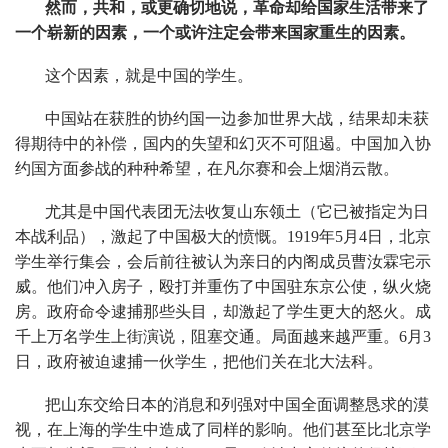
然而，共和，或更确切地说，革命却给国家生活带来了
一个崭新的因素，一个或许注定会带来国家重生的因素。
这个因素，就是中国的学生。
中国站在获胜的协约国一边参加世界大战，结果却未获
得期待中的补偿，国内的失望和幻灭不可阻遏。中国加入协
约国方面参战的种种希望，在凡尔赛和会上烟消云散。
尤其是中国代表团无法收复山东领土（它已被指定为日
本战利品），激起了中国极大的愤慨。1919年5月4日，北京
学生举行集会，会后前往被认为亲日的内阁成员曹汝霖宅示
威。他们冲入房子，殴打并重伤了中国驻东京公使，纵火烧
房。政府命令逮捕那些头目，却激起了学生更大的怒火。成
千上万名学生上街演说，阻塞交通。局面越来越严重。6月3
日，政府被迫逮捕一伙学生，把他们关在北大法科。
把山东交给日本的消息和列强对中国全面调整恳求的漠
视，在上海的学生中造成了同样的影响。他们甚至比北京学