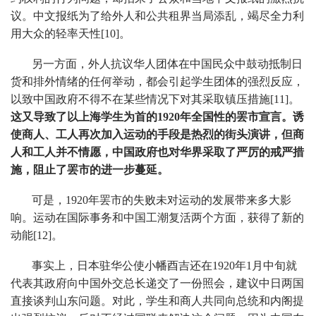
议。中文报纸为了给外人和公共租界当局添乱，竭尽全力利
用大众的轻率天性[10]。
另一方面，外人抗议华人团体在中国民众中鼓动抵制日
货和排外情绪的任何举动，都会引起学生团体的强烈反应，
以致中国政府不得不在某些情况下对其采取镇压措施[11]。
这又导致了以上海学生为首的1920年全国性的罢市宣言。诱
使商人、工人再次加入运动的手段是热烈的街头演讲，但商
人和工人并不情愿，中国政府也对华界采取了严厉的戒严措
施，阻止了罢市的进一步蔓延。
可是，1920年罢市的失败未对运动的发展带来多大影
响。运动在国际事务和中国工潮复活两个方面，获得了新的
动能[12]。
事实上，日本驻华公使小幡酉吉还在1920年1月中旬就
代表其政府向中国外交总长递交了一份照会，建议中日两国
直接谈判山东问题。对此，学生和商人共同向总统和内阁提