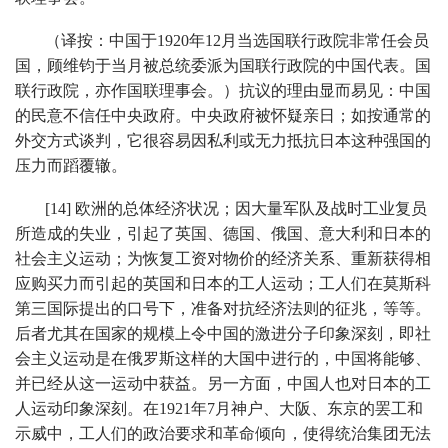
（译按：中国于1920年12月当选国联行政院非常任会员
国，顾维钧于当月被总统委派为国联行政院的中国代表。国
联行政院，亦作国联理事会。）抗议的理由显而易见：中国
的民意不信任中央政府。中央政府被怀疑亲日；如按通常的
外交方式谈判，它很容易因私利或无力抵抗日本这种强国的
压力而蹈覆辙。
[14] 欧洲的总体经济状况；因大量军队及战时工业复员
所造成的失业，引起了英国、德国、俄国、意大利和日本的
社会主义运动；为恢复工资对物价的经济关系、重新获得相
应购买力而引起的英国和日本的工人运动；工人们在莫斯科
第三国际提出的口号下，准备对抗经济法则的征兆，等等。
后者尤其在国家的规模上令中国的激进分子印象深刻，即社
会主义运动是在俄罗斯这样的大国中进行的，中国将能够、
并已经从这一运动中获益。另一方面，中国人也对日本的工
人运动印象深刻。在1921年7月神户、大阪、东京的罢工和
示威中，工人们的政治要求和革命倾向，使得统治集团无法