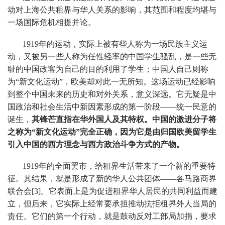
动对上海公共租界与华人关系的影响，其范围和程度均堪与
一场国际危机相提并论。
1919年的运动，实际上被有些人称为一场民族主义运
动，又被另一些人称为任性轻率的中国学生骚乱，是一些无
耻的中国政客为自己的目的利用了学生；中国人自己则称
为“新文化运动”，欧美却对此一无所知。这场运动已经影响
到整个中国未来的历史和对外关系，意义深远。它无疑是中
国政治和社会生活中新因素形成的第一阶段——统一民意的
诞生，
其锋芒直指在华外国人及其特权。中国的激进分子将
之称为“新文化运动”完全正确，因为它是由归国欧美留学生
引入中国的西方理念与西方政治斗争方式的产物。
1919年的全面罢市，给租界生活带来了一个新的重要特
征。其结果，就是形成了新的华人公共团体——各马路商界
联合会[3]。它表面上是为促进租界华人居民的共同利益而建
立，但后来，它实际上经常要承担推动抗拒租界外人当局的
责任。它们的第一个行动，就是鼓动反对工部局加捐，要求