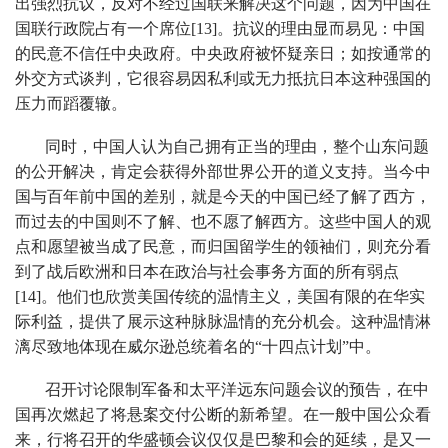
出强烈抗议，反对不经过国联来解决这个问题，因为中国在
国联行政院占有一个席位[13]。抗议的理由显而易见：中国
的民意不信任中央政府。中央政府被怀疑亲日；如按通常的
外交方式谈判，它很容易因私利或无力抵抗日本这种强国的
压力而蹈覆辙。
同时，中国人认为自己拥有正当的理由，整个山东问题
的公开解决，肯定会获得外部世界公开的道义支持。当今中
国与百年前中国的差别，就是今天的中国已经了解了西方，
而过去的中国则不了解、也不愿了解西方。这些中国人的观
点和愿望被当成了民意，而归国留学生的领袖们，则充分看
到了战后欧洲和日本在政治与社会事务方面的所有弱点
[14]。他们也欣赏美国传统的温情主义，美国有限的在华实
际利益，提供了展示这种脉脉温情的充分机会。这种温情淋
漓尽致地体现在威尔逊总统着名的“十四点计划”中。
召开讨论限制军备和太平洋远东问题会议的预告，在中
国再次燃起了将悬案交付公断的新希望。在一般中国公众看
来，行将召开的华盛顿会议仅仅是巴黎和会的延续，是又一