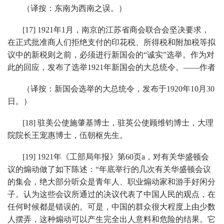
（译按：东南为西南之误。）
[17] 1921年1月，南京的江苏省商会联合会坚决要求，
在正式批准商人们拒绝支付的印花税、所得税和附加税等拟
议中的新税则之前，必须进行新国会的“诚实”选举。作为对
此的回应，发布了选举1921年新国会的大总统令。——作者
（译按：新国会选举的大总统令，发布于1920年10月30
日。）
[18] 驻美公使施肇基博士，驻英公使顾维钧博士，大理
院院长王宠惠博士，伍朝枢先生。
[19] 1921年《工部局年报》第60页a，对有关华盛顿会
议的煽动做了如下陈述：“年底举行的几次有关华盛顿会议
的集会，绝大部分听众是青年人、职业煽动家和游手好闲分
子。认为这些会议所通过的决议代表了中国人民的观点，在
任何时候都是错误的。可是，中国的群众很大程度上由少数
人摆弄，这种煽动可以产生完全出人意料和危险的结果。它