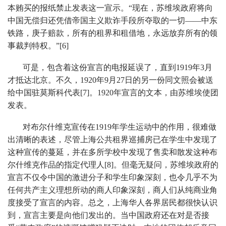
本贿买的报纸禁止发表这一宣示。“现在，苏维埃政府将向
中国无偿归还凭借帝国主义欺诈手段所夺取的一切——中东
铁路，庚子赔款，所有的租界和租借地，永远放弃所有的领
事裁判特权。”[6]
可是，包含着这份宣言的电报延误了，直到1919年3月
才抵达北京。不久，1920年9月27日的另一份同文照会被送
给中国驻莫斯科代表[7]。1920年宣言的文本，由苏维埃使团
发表。
对布尔什维克宣传在1919年学生运动中的作用，很难做
出清晰的表述，尽管上海公共租界巡捕房已在学生中发现了
这种宣传的蔓延，并在多所学校中发现了售卖和散发这种布
尔什维克作品的指定代理人[8]。但毫无疑问，苏维埃政府的
宣言不仅令中国的激进分子和学生印象深刻，也令几乎不为
任何共产主义理想所动的商人印象深刻，商人们从纯商业角
度接受了宣言的内容。总之，上海华人各界居民都很快认识
到，宣言主要是向他们发出的。当中国政府还在对是否接