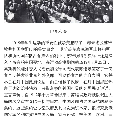
巴黎和会
1919年学生运动的重要性被欧美忽略了，却未逃脱苏维
埃共和国联盟[5]的警觉目光 。尽管高尔察克海军上将的军
队和协约国军队占领着西伯利亚，苏维埃特务实际上还是涌
入了所有的中国要地。在运动高潮期间的1919年7月25日，
莫斯科代理外交人民委员加拉罕同志代表苏维埃签署了一份
宣言，并发给北京的外交部。可这份宣言的内容表明，它并
不是在对中国政府说话，而是僭越了政府，在对中国那些热
衷于废除治外法权、获取富饶的外国租界的各界民众说话。
宣言声称，自1917年十月革命以来，苏维埃政府就以俄国人
民的名义宣布废除一切与日本、中国及前协约国缔结的秘密
条约。这些条约让沙皇政府及其盟友为资本家、银行家及俄
国将军的利益奴役中国人民。宣言还称，被美国、欧洲、日