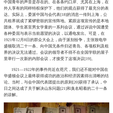
中国青年的声音是存在的。在各条约口岸、尤其在上海，在
外人享有的同样特权保护下，他们的观点获得了最充分的表
达。实际上，委派中国与会代表[18]的消息一传到上海，公
共租界就成了紧锣密鼓的宣传阵地。紧跟这项宣传的是本地
团体、学生甚至男女学童的一系列会议，通过诉说中国遭受
各种委屈与表示当前愿望的决议，以通电发出。可是，在
1921年12月8日的群众大会上，由于派别纷争，主张致电华
盛顿取消二十一条、向中国无条件归还青岛、各项权利及租
界的决议无法通过。会议的领导者不得不在全国学联的屋子
里举行一次新的内部会议，才接受了这项决议[19]。
1921—1922年的事件尚近在咫尺，我们还不能对中国在
华盛顿会议上最终获得成功的政治和经济因素得出清晰的结
论。当时，与会中国代表团提出的原则[20]获得了承认，中
日之间达成了关于解决山东问题[21]和臭名昭着的二十一条
的谅解。