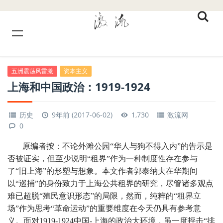
五洲震荡风雷激
资本主义
上海和中国政治：1919-1924
历史
9年前 (2017-06-02)
1,730
激流网
0
原编者按：不论外滩公园“华人与狗不得入内”的告示是
否被证实，但至少说明“租界”作为一种制度性存在参与
了“旧上海”的形塑与想象。本文作者郭泰纳夫在华期间
以“巡捕”的身份致力于上海公共租界的研究，尽管诸多观点
难已超脱“殖民意识形态”的局限，然而，纯粹的“租界立
场”作为思考“革命运动”的重要维度在今天仍具有参考意
义。面对1919-1924中国-上海的政治大环境，虽一度抨击“排