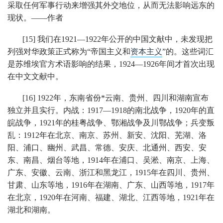
采取任何军事行动来增强其外交地位，从而无法影响远东的
现状。——作者
[15] 我们在1921—1922年公开的中国文献中，未发现把
列强对华政策正式称为“帝国主义和
资本主义
”的。这些词汇
是苏维埃官方术语影响的结果，1924—1926年间才首次出现
在中文文献中。
[16] 1922年，东南省份*云南、贵州、四川和湖南宣布
独立并且实行。内战：1917—1918的南北战争，1920年的直
皖战争，1921年的桂粤战争、鄂湘战争及川鄂战争；兵变叛
乱：1912年在北京、南京、苏州、新安、沈阳、芜湖、洛
阳、浦口、幽州、武昌、常德、安庆、北通州、西安、安
东、南昌、烟台等地，1914年在浦口、吴淞、南京、上海、
广东、安徽、云南、浙江和黑龙江，1915年在四川、贵州、
甘肃、山东等地，1916年在湖南、广东、山西等地，1917年
在北京，1920年在河南、福建、湖北、江西等地，1921年在
湖北和湖南。