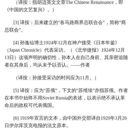
（译按：指胡适英文文章The Chinese Renaissance，即
《中国的文艺复兴》。）
[3] 译按：后来建立的“各马路商界总联合会”，简称“商
总联会”。
[4] 孙逸仙博士1924年12月在神户接受《日本年鉴》
（Japan Chronicle）代表采访。（《北华捷报》1924年12月
13日）这项声明的确切性，孙本人在自己身前、其亲密追随
者在其身后，均从未予以否认。——作者
（译按：孙接受采访的时间应为11月。）
[5] 译按：应为“苏俄”，下文的“苏维埃”亦指苏俄。作者
在本书中始终不用Soviet Russia的表述，以表示绝不承认革
命后的政权可代表俄国。
[6] 1919年宣言的文本，由中国外交部译自1920年3月26
日伊尔库茨克电报的法文原本。