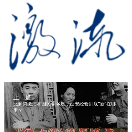
上一篇
比起梁漱溟和国民党乡建，延安经验到底“新”在哪
里？