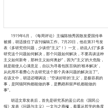
1919年6月，《每周评论》主编陈独秀因散发爱国传单
被捕，胡适接任了该刊编辑工作。7月20日，他在第31号发
表《多研究些问题，少谈些“主义”！》一文，劝说人们“多多
研究这个问题如何解决，那个问题如何解决，不要高谈这种
主义如何新奇，那种主义如何奥妙”，因为“‘主义’的大危险，
就是能使人心满意足，自以为寻着包医百病的‘根本解决’，
从此用不着费心力去研究这个那个具体问题的解决法了”。
在该文中，胡适还嘲讽说：“空谈好听的‘主义’，是极容易的
事，是阿猫阿狗都能做的事，是鹦鹉和留声机都能做的
事”。
胡适文章发表后，首先是研究系的蓝公武在《国民公
报》发表《问题与主义》一文与之商榷，着重从哲学的角度