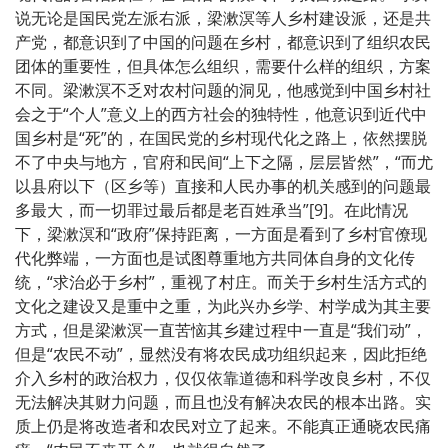
说无论是国民党左派右派，梁漱溟等人乡村建设派，还是共
产党，都意识到了中国的问题在乡村，都意识到了组织农民
团体的重要性，但具体怎么组织，需要什么样的组织，方案
不同。梁漱溟不乏对农村问题的洞见，他感觉到中国乡村社
会之于“个人”意义上的西方社会的独特性，他意识到近代中
国乡村是“死”的，在国民党的乡村现代化之路上，依然摆脱
不了中央与地方，官府和民间“上下之隔，层层皆然”，“而尤
以县府以下（区乡等）直接和人民办事的机关感到的问题最
多最大，而一切罪过最后都是老百姓承当”[9]。在此情况
下，梁漱溟和“政府”保持距离，一方面是看到了乡村官僚现
代化弊端，一方面也是试图尊重地方共同体自身的文化传
统，“求治必于乡村”，重视了村庄。而关于乡村生活方式的
文化之建设又是重中之重，为此兴办乡学、村学成为其主要
方式，但是梁漱溟一直苦恼其乡建过程中一直是“我们动”，
但是“农民不动”，显然没有将农民成功组织起来，因此拒绝
介入乡村的政治权力，仅仅依靠道德和科学改良乡村，不仅
无法解决其财力问题，而且也没有解决农民的根本出路。实
质上仍是将改造者和农民对立了起来。不能真正通晓农民痛