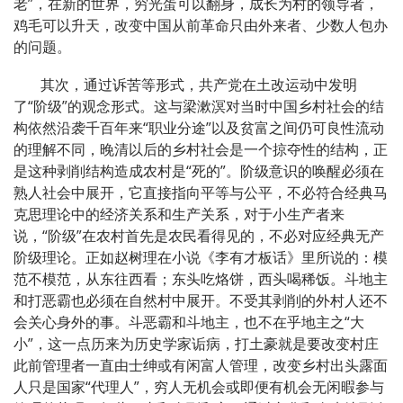
老”，在新的世界，穷光蛋可以翻身，成长为村的领导者，
鸡毛可以升天，改变中国从前革命只由外来者、少数人包办
的问题。
其次，通过诉苦等形式，共产党在土改运动中发明
了“阶级”的观念形式。这与梁漱溟对当时中国乡村社会的结
构依然沿袭千百年来“职业分途”以及贫富之间仍可良性流动
的理解不同，晚清以后的乡村社会是一个掠夺性的结构，正
是这种剥削结构造成农村是“死的”。阶级意识的唤醒必须在
熟人社会中展开，它直接指向平等与公平，不必符合经典马
克思理论中的经济关系和生产关系，对于小生产者来
说，“阶级”在农村首先是农民看得见的，不必对应经典无产
阶级理论。正如赵树理在小说《李有才板话》里所说的：模
范不模范，从东往西看；东头吃烙饼，西头喝稀饭。斗地主
和打恶霸也必须在自然村中展开。不受其剥削的外村人还不
会关心身外的事。斗恶霸和斗地主，也不在乎地主之“大
小”，这一点历来为历史学家诟病，打土豪就是要改变村庄
此前管理者一直由士绅或有闲富人管理，改变乡村出头露面
人只是国家“代理人”，穷人无机会或即便有机会无闲暇参与