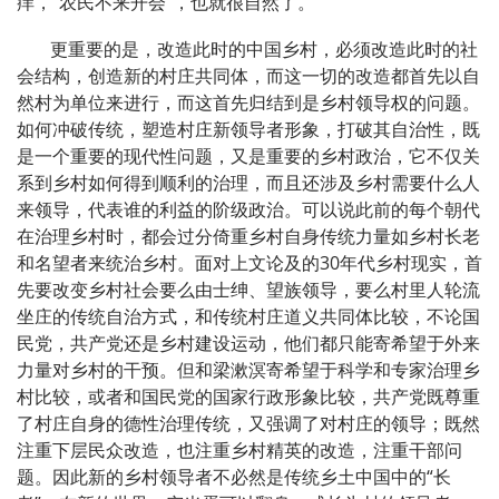
痒，“农民不来开会”，也就很自然了。
更重要的是，改造此时的中国乡村，必须改造此时的社
会结构，创造新的村庄共同体，而这一切的改造都首先以自
然村为单位来进行，而这首先归结到是乡村领导权的问题。
如何冲破传统，塑造村庄新领导者形象，打破其自治性，既
是一个重要的现代性问题，又是重要的乡村政治，它不仅关
系到乡村如何得到顺利的治理，而且还涉及乡村需要什么人
来领导，代表谁的利益的阶级政治。可以说此前的每个朝代
在治理乡村时，都会过分倚重乡村自身传统力量如乡村长老
和名望者来统治乡村。面对上文论及的30年代乡村现实，首
先要改变乡村社会要么由士绅、望族领导，要么村里人轮流
坐庄的传统自治方式，和传统村庄道义共同体比较，不论国
民党，共产党还是乡村建设运动，他们都只能寄希望于外来
力量对乡村的干预。但和梁漱溟寄希望于科学和专家治理乡
村比较，或者和国民党的国家行政形象比较，共产党既尊重
了村庄自身的德性治理传统，又强调了对村庄的领导；既然
注重下层民众改造，也注重乡村精英的改造，注重干部问
题。因此新的乡村领导者不必然是传统乡土中国中的“长