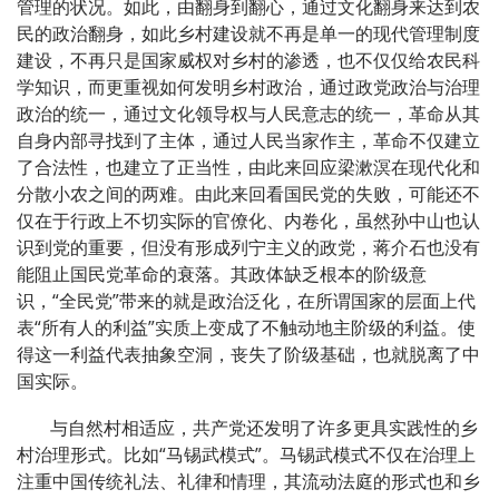
管理的状况。如此，由翻身到翻心，通过文化翻身来达到农
民的政治翻身，如此乡村建设就不再是单一的现代管理制度
建设，不再只是国家威权对乡村的渗透，也不仅仅给农民科
学知识，而更重视如何发明乡村政治，通过政党政治与治理
政治的统一，通过文化领导权与人民意志的统一，革命从其
自身内部寻找到了主体，通过人民当家作主，革命不仅建立
了合法性，也建立了正当性，由此来回应梁漱溟在现代化和
分散小农之间的两难。由此来回看国民党的失败，可能还不
仅在于行政上不切实际的官僚化、内卷化，虽然孙中山也认
识到党的重要，但没有形成列宁主义的政党，蒋介石也没有
能阻止国民党革命的衰落。其政体缺乏根本的阶级意
识，“全民党”带来的就是政治泛化，在所谓国家的层面上代
表“所有人的利益”实质上变成了不触动地主阶级的利益。使
得这一利益代表抽象空洞，丧失了阶级基础，也就脱离了中
国实际。
与自然村相适应，共产党还发明了许多更具实践性的乡
村治理形式。比如“马锡武模式”。马锡武模式不仅在治理上
注重中国传统礼法、礼律和情理，其流动法庭的形式也和乡