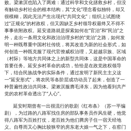
败。梁漱溟也陷入了两难：通过科学和文化拯救乡村，但没
有触动乡村社会的根本结构，其“文化”理念看似独特，却又
很模糊，因此无法产生出现代“共同文化”；组织上试图绕
过“正规化”的村政权，但又因缺乏乡村领导权最终又不得不
事事依附政权。延安道路就是探索如何在“官治”和“民治”之
外，走出一条用文化和政治治理乡村的“党治”之路，如何发
明一种既尊重中国村社传统，将其改造为新的社会形式，如
何创造一种既克服了现代官僚威权治理，又超越宗族、区域
（村际）等地方共同体之上的新型共同体，这是中国革命的
首要任务。延安乡村革命的成功，恰恰是在政党政权领导
下，结合民族战争的实际条件，通过发明了新民主主义这
一“延安形式”，将农民等各阶层成功动员了起来，创造了一
种普遍性政治共同体。梁漱溟服膺毛泽东，因为他看到共产
党的农村革命透出了“人心”。
延安时期曾有一出很流行的歌剧《红布条》（苏一平编
剧），为过路的八路军找住房的部队事务员作风生硬，他觉
得八路军为百姓打仗，老百姓为他们腾房子住一宿天经地
义。自尊而又心胸比较狭窄的房东老大娘一气之下，在窑门