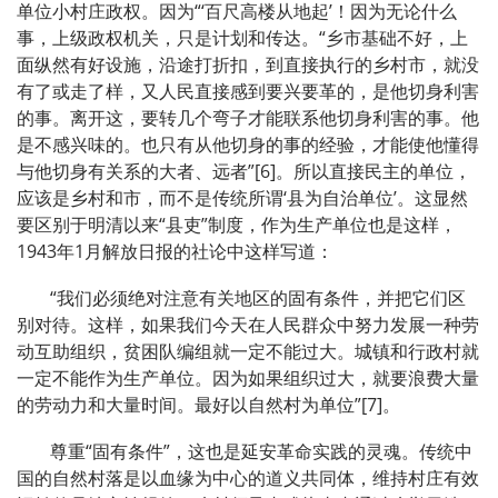
单位小村庄政权。因为“‘百尺高楼从地起’！因为无论什么
事，上级政权机关，只是计划和传达。“乡市基础不好，上
面纵然有好设施，沿途打折扣，到直接执行的乡村市，就没
有了或走了样，又人民直接感到要兴要革的，是他切身利害
的事。离开这，要转几个弯子才能联系他切身利害的事。他
是不感兴味的。也只有从他切身的事的经验，才能使他懂得
与他切身有关系的大者、远者”[6]。所以直接民主的单位，
应该是乡村和市，而不是传统所谓‘县为自治单位’。这显然
要区别于明清以来“县吏”制度，作为生产单位也是这样，
1943年1月解放日报的社论中这样写道：
“我们必须绝对注意有关地区的固有条件，并把它们区
别对待。这样，如果我们今天在人民群众中努力发展一种劳
动互助组织，贫困队编组就一定不能过大。城镇和行政村就
一定不能作为生产单位。因为如果组织过大，就要浪费大量
的劳动力和大量时间。最好以自然村为单位”[7]。
尊重“固有条件”，这也是延安革命实践的灵魂。传统中
国的自然村落是以血缘为中心的道义共同体，维持村庄有效