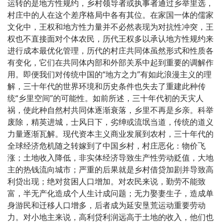
运转的是地方性规约，乡村领导者或执事者通过乡举里选，
村庄中的人在这个差序格局中各有其位。在家国一体的儒家
文化中，王权和地方性力量并不必然表现为对抗性冲突，王
权也不直接面对个体农民，历代王权多以承认地方性规约来
进行成本最优化管理，历代的村庄共同体虽然形式和性质各
有变化，它们在共同体内部和外部关系中起到重要的调解作
用。即便我们对传统中国的“地方之力”有如此浪漫主义的理
解，三十年代的世界环境和历史条件也失去了重建此种传
统“乡里空间”的可能性。如前所述，三十年代初的天灾人
祸，使此种自然村共同体逐渐衰落，乡里不再是乡亲。科举
废除，精英进城，士风日下，劣绅或流氓当道，传统的道义
力量逐渐瓦解。现代资本主义商业发展到农村，三十年代的
全球经济危机随之转嫁到了中国乡村，村庄恶化：物价飞
涨；土地收入降低，非实体经济导致生产性劳动贬值，大地
主的热钱流向城市；严重的后果就是乡村借贷加剧并导致高
利贷出现；绝对贫困人口增加。对农民来说，勤劳不能致
富，半无产化造成个人生计成问题；无力娶妻生子，造成单
身游民和迁移人口增多，后者成为延安垦荒运动重要劳动
力。对小地主来说，高利贷利润远高于土地的收入，他们也