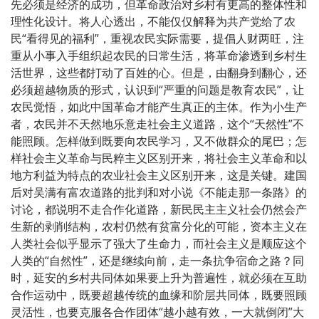
先必须是经济的成功，但革命政治对乡村有更高的整体性和
理性化设计。将人心透出，不能仅仅解释为共产党给了农
民“看得见的福利”，重视农民实际需要，提倡人财两旺，注
重从小事入手组织起农民的日常生活，将革命渗透到乡村生
活世界，这些都打动了百姓的心。但是，由翻身到翻心，还
必须超越物质的形式，认识到“严重的问题是教育农民”，让
农民觉悟，如此中国革命才能产生真正的主体。作为小生产
者，农民并不天然地乐意走社会主义道路，这个“天然性”不
能照顾。怎样做到既要向农民学习，又不做群众的尾巴；怎
样社会主义革命与民粹主义区别开来，将社会主义革命和以
地方利益为特点的农业社会主义区别开来，这是关键。建国
后对吴满有富农道路的批判和对小说《不能走那一条路》的
讨论，都说明不走合作化道路，新民民主主义社会仍然会产
生新的剥削结构，农村仍然有贫富分化的可能，资本主义在
人类社会似乎显示了强大了生命力，而社会主义是顺应这个
人类的“自然性”，还是继续向前，走一条抗争宿命之路？同
时，延安的乡村共同体如果要上升为普遍性，就必须在互助
合作运动中，既要超越传统的血缘和阶层共同体，既要照顾
灵活性，也要克服各合作团体“越小越有效，一大就倒闭”大