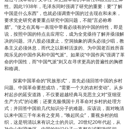
性。因此1938年，毛泽东同时强调了研究的重要：要“了解
中国是什么东西”，也就必须调查中国的过去现在和未来，
要求党史研究者要重点研究中国问题，不能“言必称希
腊”。“使之在其每一表现中带着必须有的中国的特性，即是
说，按照中国的特点去应用它，成为全党亟待了解并亟须解
决的问题。洋八股必须废止，空洞抽象的调头必须少唱，教
条主义必须休息，而代之以新鲜活泼的、为中国老百姓所喜
闻乐见的中国作风和中国气派”。如果说“中国作风”强调了革
命的中国性，而“中国气派”则又在寻求更高的普遍性的胸襟
和格调。
探索中国革命的“民族形式”，首先必须回答中国的乡村
问题。中国革命要想成功，“需要一个大的农村变动”。从乡
村起步的延安道路，不仅要超越经典马克思主义对“亚细亚
生产方式”的论断；还要克服俄国十月革命对乡村的处理方
式；并回答中国前几代知识分子的难题。应该说，面对晚清
以来中国三千年未有之变局，“唤起民众”，重视乡村的组
织，这是明清以来有识之士的共识。20世纪20年代起，从
孙中山到梁漱溟，中国的知识分子一直都在试图“到民间