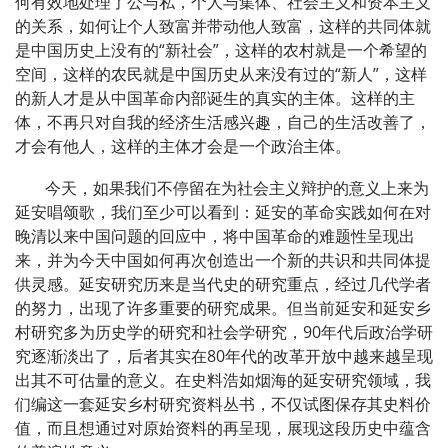
何有效地处理了公与私，个人与集体、社会主义和资本主义
的关系，如何让个人致富并带动他人致富，这样的共同体就
是中国历史上没有的“新社会”，这样的农村就是一个希望的
空间，这样的农民就是中国历史从来没有过的“新人”，这样
的新人才是从中国革命内部诞生的真实的主体。这样的主
体，不再只对自我的经济生活感兴趣，自己的生活改善了，
才会有他人，这样的主体才会是一个政治主体。
今天，如果我们不停留在为社会主义辩护的意义上来为
延安唱颂歌，我们至少可以看到：延安的革命实践如何在对
晚清以来中国问题的回应中，将中国革命的难题性呈现出
来，并为今天中国如何再次创造出一个新的共识和共同体提
供灵感。延安研究历来是当代史的研究重点，经过几代学者
的努力，出现了许多重要的研究成果。但当前延安和延安乡
村研究多为历史学的研究和社会学研究，90年代后政治学研
究逐渐淡出了，后者其实在80年代的改革开放中越来越呈现
出其不可估量的意义。在史料浩如烟海的延安研究领域，我
们编这一套延安乡村研究资料丛书，不仅试图保存其史料价
值，而且想通过对原始资料的再呈现，展现这段历史中蕴含