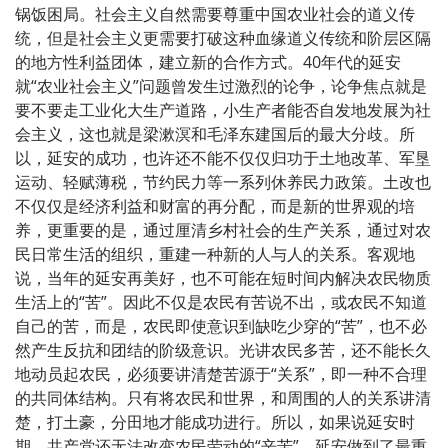
锅饭困局。社会主义自然需要尊重中国农业社会的道义传
统，但是社会主义更需要打破这种血缘道义传统和阶层区隔
的地方性利益团体，建立新的合作方式。40年代的延安
就“农业社会主义”问题曾发生过激烈的论争，论争焦点就是
要不要走工业化大生产道路，小生产者能否自发地发展为社
会主义，这也就是梁漱溟和毛泽东建国后的最大分歧。所
以，延安的成功，也许还不能不仅仅归功于土地改革、军垦
运动、轻赋薄税，节约民力等一系列休养民力政策。土改也
不仅仅是经济利益和财富的再分配，而是新的世界观的培
养，更重要的是，通过厘清乡村社会的生产关系，通过对农
民日常生活的组织，重建一种新的人与人的关系。客观地
说，当年的延安再美好，也不可能在短时间内解决农民物质
生活上的“苦”。因此不仅是农民有苦说不出，或农民不知道
自己的苦，而是，农民即使意识到缺吃少穿的“苦”，也不必
然产生反抗和团结的阶级意识。光讲农民多苦，还不能长久
地动员起农民，必须要讲清楚苦源于“关系”，即一种不合理
的共同体结构。只有将农民和世界，和周围的人的关系讲清
楚，打土豪，分田地才能成功进行。所以，如果说延安时
期，共产党还无法改变农民劳动的“辛苦”，延安做到了最重