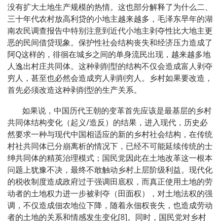
没有扩大土地生产规模的热情。这也部分解释了为什么二、
三十年代农村放高利贷的小地主越来越多，毛泽东早年的湖
南农民调查报告中特别注意到近代小地主剥夺性比大地主更
恶的民间借贷现象。保护性社会结构丧失和经济压力造成了
阿Q这样的，徘徊在城乡之间的单身流民出现，越来越多地
人逸出村庄共同体。这种剥削型的结构不仅会造成富人剥夺
穷人，甚至也必然会造成穷人剥削穷人。乡村如果要改造，
首先必须改造这种剥削型的生产关系。
如果说，中国历代王朝的变革首先应该是最基层的乡村
共同体结构变化（起义/造反）的结果，进入现代，历史必
然要求一种与现代中国相适应的新的乡村社会结构，在传统
村社共同体已分崩离析的情况下，已经不可能延续传统的士
绅共同体的精英治理模式；国民党因此在土地改革这一根本
问题上犹豫不决，最终不敢触动乡村上层阶级利益。现代化
的税收制度造成政府过于强调田底权，而真正使用土地的劳
动者的土地权力进一步被剥夺（田面权），对土地法权的强
调，不仅造成佃农地位下降，随着永佃权丧失，也造成劳动
者的土地的关系和情感发生变化[8]。同时，国民党对乡村