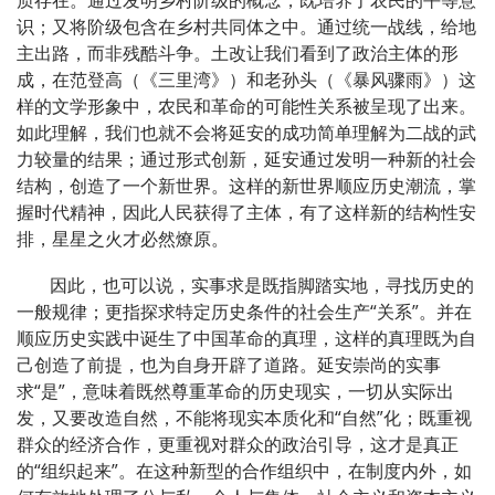
识；又将阶级包含在乡村共同体之中。通过统一战线，给地
主出路，而非残酷斗争。土改让我们看到了政治主体的形
成，在范登高（《三里湾》）和老孙头（《暴风骤雨》）这
样的文学形象中，农民和革命的可能性关系被呈现了出来。
如此理解，我们也就不会将延安的成功简单理解为二战的武
力较量的结果；通过形式创新，延安通过发明一种新的社会
结构，创造了一个新世界。这样的新世界顺应历史潮流，掌
握时代精神，因此人民获得了主体，有了这样新的结构性安
排，星星之火才必然燎原。
因此，也可以说，实事求是既指脚踏实地，寻找历史的
一般规律；更指探求特定历史条件的社会生产“关系”。并在
顺应历史实践中诞生了中国革命的真理，这样的真理既为自
己创造了前提，也为自身开辟了道路。延安崇尚的实事
求“是”，意味着既然尊重革命的历史现实，一切从实际出
发，又要改造自然，不能将现实本质化和“自然”化；既重视
群众的经济合作，更重视对群众的政治引导，这才是真正
的“组织起来”。在这种新型的合作组织中，在制度内外，如