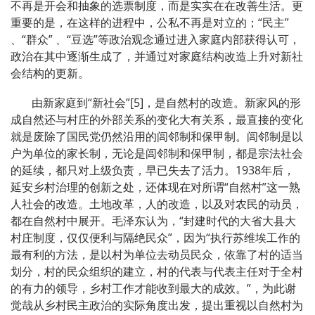
不再是开会和抽象的选票制度，而是实实在在改善生活。更
重要的是，在这样的进程中，公私不再是对立的；“民主”
、“群众” 、“豆选”等政治观念通过进入家庭内部获得认可，
政治在其中逐渐生成了，并通过对家庭结构改造上升对新社
会结构的更新。
由新家庭到“新社会”[5]，是自然村的改造。新家风的形
成自然还与村庄的外部关系的变化大有关系，最直接的变化
就是废除了国民党仍然沿用的闾邻制和保甲制。闾邻制是以
户为单位的家长制，无论是闾邻制和保甲制，都是宗法社会
的延续，都只对上级负责，早已失去了活力。1938年后，
延安乡村治理的创新之处，还体现在对所谓“自然村”这一熟
人社会的改造。土地改革，人的改造，以及对农民的动员，
都在自然村中展开。毛泽东认为，“封建时代的大省大县大
村庄制度，仅仅便利与隔绝民众”，因为“执行苏维埃工作的
最有利的方法，是以村为单位去动员民众，依靠了村的适当
划分，村的民众组织的建立，村的代表与代表主任对于全村
的有力的领导，乡村工作才能收到最大的成效。”，为此谢
觉哉从乡村民主政治的实际角度出发，提出重视以自然村为