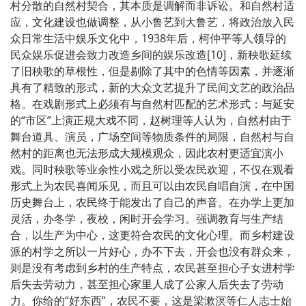
村分散的自然村契合，其本质是调解而非诉讼。和自然村适
应，文化建设也做调整，从小鲁艺到大鲁艺，将政治放入民
众日常生活中娱乐文化中，1938年后，柯仲平等人领导的
民众娱乐促进会致力改造乡间的娱乐改造[10]，新秧歌延续
了旧秧歌的草根性，但是剔除了其中的色情等因素，并逐渐
具有了精致的形式，新的大众文艺提升了民间文艺的政治品
格。在戏剧形式上必须有与自然村匹配的艺术形式：与延安
的“市区”上演正规大戏不同，赵树理等人认为，自然村由于
舞台道具、演员，广场空间等物质条件的局限，自然村与自
然村的距离也无法形成大规模观众，因此农村更适宜演小
戏。同时秧歌等业余性小戏之所以受农民欢迎，不仅在观看
形式上为农民喜闻乐见，而且可以由农民自唱自演，在中国
历史舞台上，农民终于能发出了自己的声音。在办学上更加
灵活，办冬学，夜校，闲时开会学习。强调教育与生产结
合，以生产为中心，这更符合农民的文化心理。而乡村建设
派的村学之所以一片好心，办不下去，开会也没有群众来，
则是没有考虑到乡村的生产特点，农民甚至担心子女进村学
后失去劳动力，甚至担心家里人成了公家人后失去了劳动
力。你给的“好东西”，农民不要，这是梁漱溟等仁人志士始