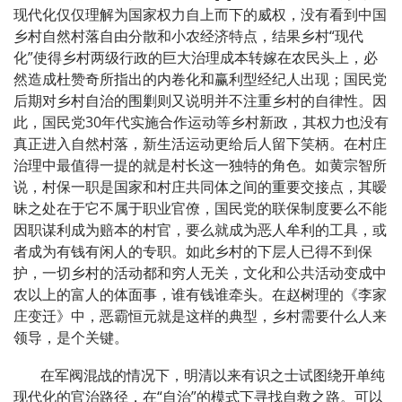
现代化仅仅理解为国家权力自上而下的威权，没有看到中国
乡村自然村落自由分散和小农经济特点，结果乡村“现代
化”使得乡村两级行政的巨大治理成本转嫁在农民头上，必
然造成杜赞奇所指出的内卷化和赢利型经纪人出现；国民党
后期对乡村自治的围剿则又说明并不注重乡村的自律性。因
此，国民党30年代实施合作运动等乡村新政，其权力也没有
真正进入自然村落，新生活运动更给后人留下笑柄。在村庄
治理中最值得一提的就是村长这一独特的角色。如黄宗智所
说，村保一职是国家和村庄共同体之间的重要交接点，其暧
昧之处在于它不属于职业官僚，国民党的联保制度要么不能
因职谋利成为赔本的村官，要么就成为恶人牟利的工具，或
者成为有钱有闲人的专职。如此乡村的下层人已得不到保
护，一切乡村的活动都和穷人无关，文化和公共活动变成中
农以上的富人的体面事，谁有钱谁牵头。在赵树理的《李家
庄变迁》中，恶霸恒元就是这样的典型，乡村需要什么人来
领导，是个关键。
在军阀混战的情况下，明清以来有识之士试图绕开单纯
现代化的官治路径，在“自治”的模式下寻找自救之路。可以