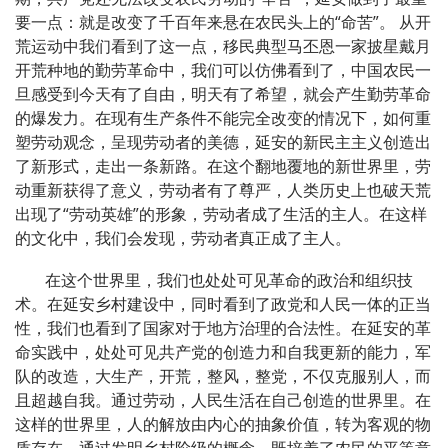
要一点：就是改变了千百年来悬在农民头上的“命苦”。 从开
荒运动中我们看到了这一点，移民典型马丕恩一家披星戴月
开荒种地的勤劳革命中，我们可以仿佛看到了，中国农民一
旦感受到今天有了自由，明天有了希望，就会产生勤劳革命
的爆发力。在现有生产条件不能完全改变的情况下，如何重
塑劳动观念，呈现劳动者的美德，延安的新民主主义创造出
了新形式，走出一条新路。在这个翻地覆地的新世界里，劳
动重新获得了意义，劳动者有了尊严，人类历史上也破天荒
出现了“劳动英雄”的形象，劳动者成了生活的主人。在这样
的文化中，我们会发现，劳动者真正成了主人。
在这个世界里，我们也处处可见革命的政治和组织技
术。在延安乡村建设中，同时看到了政党和人民一体的正当
性，我们也看到了国家对于地方治理的合法性。在延安的革
命实践中，处处可见共产党的创造力和自我更新的能力，军
队的改造，大生产，开荒，整风，整党，不仅克服别人，而
且超越自我。通过劳动，人民生活在自己创造的世界里。在
这样的世界里，人的解放由内心的抽象价值，转为客观的物
质存在。通过发明乡村阶级的概念，既培养了农民的平等意