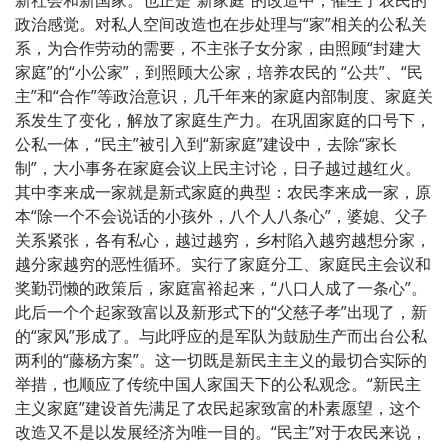
政治感觉。对私人空间改造也在步处理与“家”相关的公私关
系，为合作劳动的需要，不主张子女分家，由照顾“封建大
家庭”的“小公家”，到照顾大公家，培养农民的 “公共”、“民
主”和“合作”等政治意识，几千年来的家庭内部制度、家庭关
系发生了变化，解放了家庭生产力。在巩固家庭的口号下，
公私一体，“民主”被引入到“新家庭”建设中，去除“家长
制”，大小事务在家庭会议上民主讨论，日子越过越红火。
其中李来成一家就是新式家庭的典型：农民李来成一家，原
本“除一个不会说话的小孩外，八个人八条心”，婆媳、父子
关系紧张，各有私心，越过越穷，乡村陷入越穷越想分家，
越分家越穷的恶性循环。实行了家庭分工、家庭民主会议和
奖勤罚懒的政策后，家庭富裕起来，“八口人成了一条心”。
此后一个个起家致富以及新形式下的“父慈子孝”出现了，新
的“家风”形成了。与此呼应的是军队为鼓励生产而出台公私
两利的“藤杨方案”。这一切既是新民主主义的最切合实际的
举措，也顺应了传统中国人家国天下的公私观念。“新民主
主义家庭”建设首先满足了农民起家致富的朴素愿望，这个
改造又不是以发展经济为唯一目的。“民主”对于农民来说，