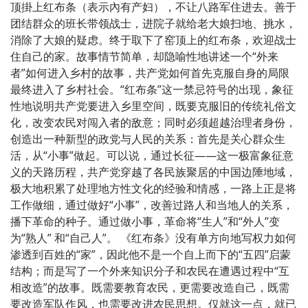
顶掛上红布条（表示內有产妇），不让八路军住进去。善于
团结群众的班长带领战士，进院子就给老大娘扫地、挑水，
消除了大娘的疑虑。终于取下了窑顶上的红布条，欢迎战士
住自己的家。故事情节简单，却隐喻性地讲述一个“外来
者”如何进入乡村的故事，共产党如何首先克服自身的局限
最终进入了乡村社会。“红布条”这一禁忌符号的出现，象征
性地说明共产党要进入乡里空间，既要克服旧的传统礼俗文
化，改变农民对闯入者的敌意；同时必须超越治理者身份，
创造出一种新型的政党与人民的关系：首先是关心群众生
活，从“小事”做起。可以说，通过长征——这一极富象征意
义的天路历程，共产党穿越了各民族聚居的中国边陲地域，
极大地积累了处理地方性文化的经验和情感，一路上正是将
工作做细，通过做好“小事”，改善过路人和当地人的关系，
播下革命的种子。通过做小事，革命将“生人”和“外人”变
为“熟人” 和“自己人”。 《红布条》没有单方向地写权力如何
渗透到百姓的“家”，因此他不是一个自上而下的“五四”启蒙
结构；而是写了一个外来知识分子和农民在遭遇过程中“互
相改造”的故事。既需要教育农民，更需要改造自己，既需
要改造军队作风，也需要改进农民思想。仅就这一点，就已