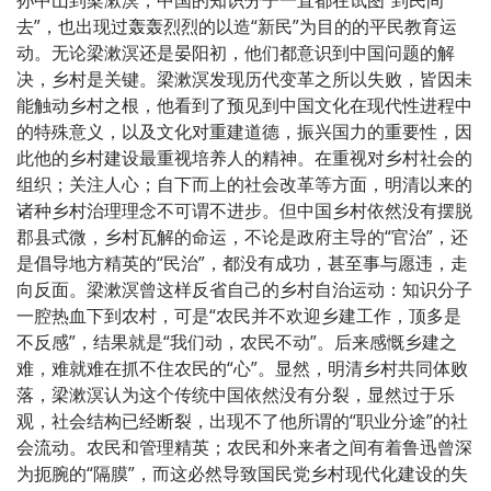
去”，也出现过轰轰烈烈的以造“新民”为目的的平民教育运
动。无论梁漱溟还是晏阳初，他们都意识到中国问题的解
决，乡村是关键。梁漱溟发现历代变革之所以失败，皆因未
能触动乡村之根，他看到了预见到中国文化在现代性进程中
的特殊意义，以及文化对重建道德，振兴国力的重要性，因
此他的乡村建设最重视培养人的精神。在重视对乡村社会的
组织；关注人心；自下而上的社会改革等方面，明清以来的
诸种乡村治理理念不可谓不进步。但中国乡村依然没有摆脱
郡县式微，乡村瓦解的命运，不论是政府主导的“官治”，还
是倡导地方精英的“民治”，都没有成功，甚至事与愿违，走
向反面。梁漱溟曾这样反省自己的乡村自治运动：知识分子
一腔热血下到农村，可是“农民并不欢迎乡建工作，顶多是
不反感”，结果就是“我们动，农民不动”。后来感慨乡建之
难，难就难在抓不住农民的“心”。显然，明清乡村共同体败
落，梁漱溟认为这个传统中国依然没有分裂，显然过于乐
观，社会结构已经断裂，出现不了他所谓的“职业分途”的社
会流动。农民和管理精英；农民和外来者之间有着鲁迅曾深
为扼腕的“隔膜”，而这必然导致国民党乡村现代化建设的失