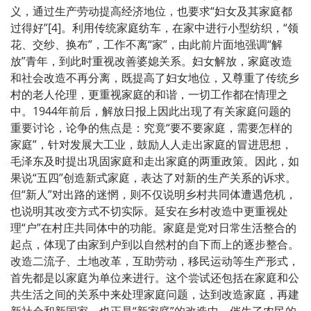
义，通过生产劳动提高经济地位，也要求“妇女及其家庭都
过得好”[4]。利用传统家庭纺车，在家中进行小型纺织，“领
花、交纱、换布”，工作不离“家”，由此前片面地强调“解
放”青年，到此时重视改善婆媳关系。妇女解放，家庭改造
和社会改造不再分离，既提高了妇女地位，又尊重了传统乡
村的老人伦理，更重视家庭的和谐，一切工作都在情理之
中。1944年前后，解放日报上因此出现了有关家庭问题的
重要讨论，论争的焦点是：究竟“要不要家庭，需要怎样的
家庭”，针对发展大工业，鼓励人人走出家庭的冒进思想，
毛泽东及时提出巩固家庭和走出家庭的两重政策。因此，如
果说“五四”创造新式家庭，表达了对新的生产关系的诉求。
但“新人”对出路的迷惘，则不仅说明乡村共同体遭遇危机，
也说明其改变方式不切实际。延安在乡村改造中更重视处
理“户”在村庄共同体中的功能。家庭是党对日常生活整合的
起点，体现了由家到户到以自然村的自下而上的逐步整合。
改造二流子、土地改革，互助劳动，移民运动等生产形式，
首先都是以家庭为单位来进行。这个尝试还包括在家庭和公
共生活之间的关系中来处理家庭问题，达到改造家庭，再建
新社会和新国家。也正是“新家庭”的改造中，催生了农民的