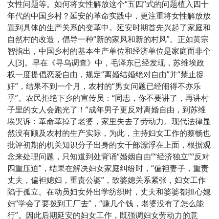
女性问题等。如何将女性解放这个“五四”式的问题植入四十
年代的中国乡村？延安的革命实践中，更注重将女性解放放
置到具体的生产关系的变革中。延安时期首先兴起了家庭和
自然村的改造，倡导一种“新的家风和新的村风”。正如黄宗
智指出，中国乡村的基本生产单位和经济单位是家庭而非个
人[3]。早在《寻乌调查》中，毛泽东已经发现，苏维埃政
权一度提倡恋爱自由，规定“离婚结婚绝对自由”并“禁止捉
奸”，结果不到一个月，农村的“男女问题已经闹得不亦乐
乎”。农民拒绝下乡的宣传员：“同志，你不要讲了，再讲村
子里的女人会跑光了！”成年男子更反对离婚自由，到苏维
埃哭诉：革命革掉了老婆，家里失去了劳动力。现代法律显
然没有顾及农村的生产实际，为此，主持妇女工作的蔡畅也
批评初期的机关知识分子出身的女干部漂浮在上面，根据观
念来处理问题，只知道到处背诵“婚姻自由”“经济独立”“反对
四重压迫”，结果在解决妇女家庭纠纷时，“偏袒妻子，重责
丈夫，偏袒媳妇，重责公婆”，致婆媳关系紧张，妇女工作
陷于孤立。在动员妇女外出学纺织时，丈夫和婆婆都担心媳
妇“学会了要拨到工厂去”，“赚几个钱，老婆没有了怎么能
行”。因此后期延安的妇女工作，既强调妇女劳动力的意