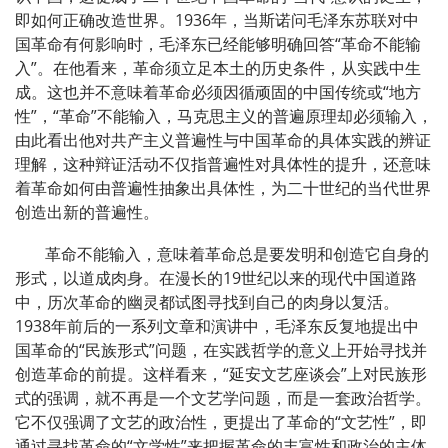
即如何正确改造世界。1936年，当斯诺问毛泽东苏联对中
国革命有何影响时，毛泽东已经能够明确回答“革命不能输
入”。在他看来，革命须立足本土的历史条件，从实践中生
成。这也并不意味着革命必须因循顽固的中国传统或“地方
性”，“革命”不能输入，马克思主义的普遍原理却必须输入，
由此看出他对共产主义普遍性与中国革命的具体实践的辨证
理解，这种辩证活动不仅指普遍性对具体性的提升，还意味
着革命如何由普遍性抽象出具体性，为二十世纪的当代世界
创造出新的普遍性。
革命不能输入，意味着革命总是要发明和创造它自身的
形式，以道成肉身。在漫长的19世纪以来的现代中国道路
中，历次革命的幽灵都试图寻找到自己的肉身以复活。
1938年前后的一系列文章和演讲中，毛泽东反复地提出中
国革命的“民族形式”问题，在实践哲学的意义上开始寻找并
创造革命的前提。这样看来，“延安文艺座谈会”上对民族形
式的强调，就不再是一个文艺学问题，而是一套政治哲学。
它不仅强调了文艺的政治性，更提出了革命的“文艺性”，即
通过寻找革命的“文学性”来把握革命的丰富性和政治的主体