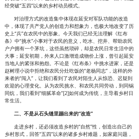
经突破“五四”以来的乡村动员模式。
对治理方式的改造集中体现在延安对军队功能的改造
中，体现了共产党人的创造力和想象力，也极大地改变了历
史上“兵”在农民中的形象。今天我们已经无法理解《红布
条》中“挑水”小事对于农民的意义，吃水、挖井、帮助农民
户户拥有一个茅坑，这些虽然琐碎，却是农民日常生活中的
大事；延安初期，外来人口激增造成物价上涨，曾引起延安
当地人的紧张和抱怨。不论是《红布条》中挑水进家，还是
赵树理小说中拒绝和农民分灶吃饭的“老杨同志”，这样的外
来者的“闯入”，让我们看到了农民对陌生人从惊恐、迟疑到
欢迎的心理变化。从为农民挑水、和农民共同劳动，到同锅
同炕，我们看到“细腻革命”[2]如何成为传统，主导着乡村日
常生活。
二、不是从石头缝里蹦出来的“改造”
走进乡村，还必须改造乡村的“自然”性，创造出自己的
乡村形式，回答“五四”以来的诸多乡村难题，如家庭问题，