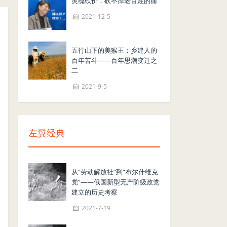
灵魂砍价，砍不掉老百姓的痛
2021-12-5
五行山下的美猴王：乡建人的
百年苦斗——百年思潮变迁之
二
2021-9-5
左翼经典
从“劳动解放社”到“布尔什维克
党”——俄国新型无产阶级政党
建立的历史考察
2021-7-19