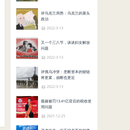
评乌克兰局势：乌克兰的寡头
政治
2022-3-13
又一个三八节，谈谈妇女解放
问题
2022-3-13
评俄乌冲突：垄断资本的锁链
将更紧，崩断也更近
2022-3-13
薇娅被罚13.41亿背后的税收使
用问题
2021-12-25