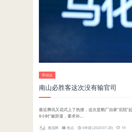
劳动法
南山必胜客这次没有输官司
最近腾讯又花式上了热搜，这次是鹅厂自家“后院”起
8小时”被辞退，要求补...
激流网
热点
6年前 (2020-07-20)
19