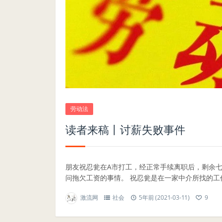
劳动法
读者来稿丨讨薪失败事件
朋友祝忍瓮在A市打工，经正常手续离职后，剩余
问拖欠工资的事情。 祝忍瓮是在一家中介所找的工作，
激流网
社会
5年前 (2021-03-11)
9