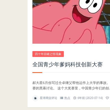
四十年目睹之怪现象
全国青少年爹妈科技创新大赛
郝大星6月份写过仝卓继父帮他运作上大学的事故
赛的黑幕讨论。 这个大奖赛里，中国青少年们的创..
星球商业评论
热点
6年前 (2020-07-14)