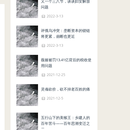
又一个三八节，谈谈妇女解放
问题
2022-3-13
评俄乌冲突：垄断资本的锁链
将更紧，崩断也更近
2022-3-13
薇娅被罚13.41亿背后的税收使
用问题
2021-12-25
灵魂砍价，砍不掉老百姓的痛
2021-12-5
五行山下的美猴王：乡建人的
百年苦斗——百年思潮变迁之
二