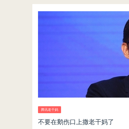
腾讯老干妈
不要在鹅伤口上撒老干妈了