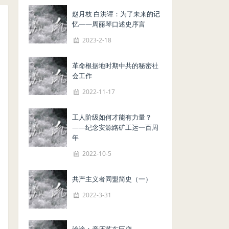
赵月枝 白洪谭：为了未来的记
忆——周丽琴口述史序言
2023-2-18
革命根据地时期中共的秘密社
会工作
2022-11-17
工人阶级如何才能有力量？
——纪念安源路矿工运一百周
年
2022-10-5
共产主义者同盟简史（一）
2022-3-31
涂途：亲历苏东巨变