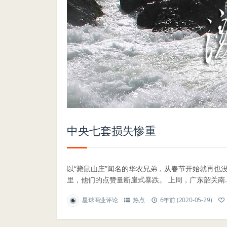
中央七套损失惨重
以“毙鼠山庄”闻名的华农兄弟，从春节开始就再也
里，他们的点赞量断崖式暴跌。 上周，广东韶关南..
星球商业评论
热点
6年前 (2020-05-29)