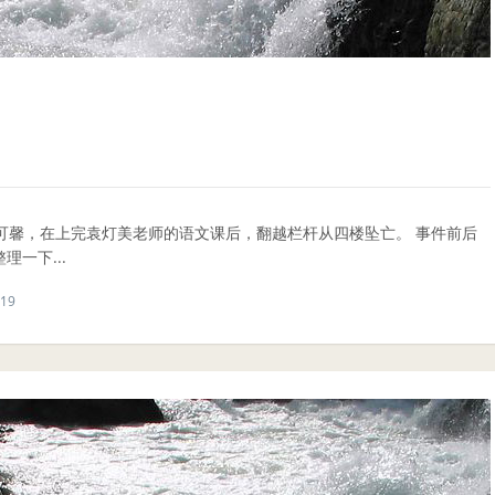
可馨，在上完袁灯美老师的语文课后，翻越栏杆从四楼坠亡。 事件前后
一下...
19