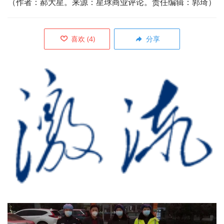
（作者：郝大星。来源：星球商业评论。责任编辑：郭琦）
喜欢
(
4
)
分享