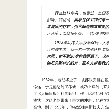
我当过
11
年兵，也看过一些国家
影响。我相信，
国家是保卫我们每一
道屏障的存在，但它却是非常重要的
正环境，而非负分值。
（胡锡进微
1978
年我考入军校学俄语，大
没照进中国。我一本一本地读托尔斯
冰雹，把不到
20
岁的我砸蒙了。
现
的石头那样的残片，至今支撑着我的
1982
年，老胡毕业了，被部队安排在基
命运，于是他想到了考研，成功上岸到北京
了
《人民日报》社国际部
工作，此时他对西
惨状，这给老胡带来了巨大的冲击，他在学
高地。到了
1993
年，他被派往南斯拉夫充当