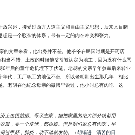
开放兴起，接受过西方人道主义和自由主义思想，后来又目睹
思想是一个驳杂的体系，带有一定的内在冲突和张力。
亲的文章来看，他出身并不差。他爷爷在民国时期是开药店
境相当不错。土改的时候他爷爷被认定为地主，因为没有什么恶
胡
6
年后的童年危机埋下了伏笔。老胡的父亲早年参军后来转业
个年代，工厂职工的地位不低，所以老胡刚出生那几年，相比
越。老胡在他纪念母亲的微博里说过，他小时总有肉吃，这一
济上也很拮据。母亲主家，她把家里的绝大部分钱都用
衣服，要一个皮球，都很难。但是我们家总有肉吃，早
得过甲肝，肺炎，动不动就发烧。
（
胡锡进：清苦的日