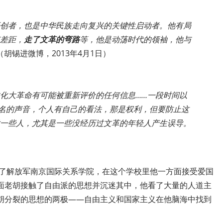
创者，也是中华民族走向复兴的关键性启动者。他有局
差距，
走了文革的弯路
等，他是动荡时代的领袖，他与
（
胡锡进微博，
2013
年
4
月
1
日）
化大革命有可能被重新评价的任何信息……一段时间以
正名的声音，个人有自己的看法，那是权利，但要防止这
一些人，尤其是一些没经历过文革的年轻人产生误导。
了解放军南京国际关系学院，在这个学校里他一方面接受爱国
面老胡接触了自由派的思想并沉迷其中，他看了大量的人道主
胡分裂的思想的两极——自由主义和国家主义在他脑海中找到