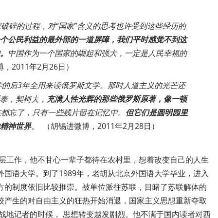
破碎的过程，对“国家”含义的思考也许受到这些经历的
个公民利益的最外部的一道屏障，我们平时感觉不到这
。
中国作为一个国家的崛起和强大，一定是人民幸福的
博，
2011
年
2
月
26
日）
学的后
3
年全用来读俄罗斯文学。那时人道主义的光芒还
泰，契柯夫，
充满人性光辉的那些俄罗斯原著，像一顿
在都忘了，只有一些残片留在记忆中。
但它们是圆明园里
精神世界
。
（胡锡进微博，
2011
年
2
月
28
日）
层工作，他不甘心一辈子都待在农村里，想着改变自己的人生
外国语大学。到了
1989
年，老胡从北京外国语大学毕业，进入
方的制度依旧比较推崇。被单位派往苏联，目睹了苏联解体的
校产生的对自由主义的狂热开始消退，国家主义思想重新夺取
战地记者的时候，
思想转变越发剧烈。他不满于国内读者对西