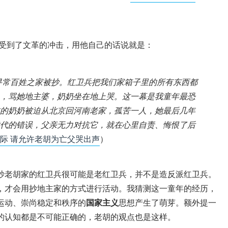
受到了文革的冲击，用他自己的话说就是：
寻常百姓之家被抄。红卫兵把我们家箱子里的所有东西都
，骂她地主婆，奶奶坐在地上哭。这一幕是我童年最恐
的奶奶被迫从北京回河南老家，孤苦一人，她最后几年
代的错误，父亲无力对抗它，就在心里自责、悔恨了后
际
请允许老胡为亡父哭出声
）
抄老胡家的红卫兵很可能是老红卫兵，并不是造反派红卫兵。
，才会用抄地主家的方式进行活动。我猜测这一童年的经历，
运动、崇尚稳定和秩序的
国家主义
思想产生了萌芽。额外提一
的认知都是不可能正确的，老胡的观点也是这样。