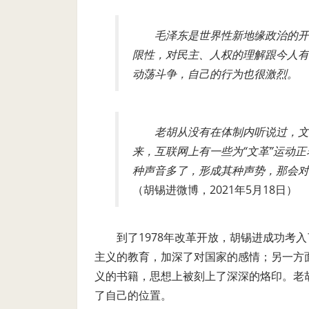
毛泽东是世界性新地缘政治的开
限性，对民主、人权的理解跟今人有
动荡斗争，自己的行为也很激烈。
老胡从没有在体制内听说过，文
来，互联网上有一些为“文革”运动
种声音多了，形成其种声势，那会对
（胡锡进微博，
2021
年
5
月
18
日）
到了
1978
年改革开放，胡锡进成功考入
主义的教育，加深了对国家的感情；另一方
义的书籍，思想上被刻上了深深的烙印。老
了自己的位置。