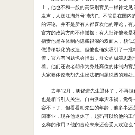
上，他也不和一般的高级别官员一样神龙见
发声，人送江湖外号“老胡”。不管是在国
的评论。并不是所有人都喜欢他的评论，有
官方的政策方向不停摇摆；有人批评他老是
指责他是在体制内隐藏很深的双面人，貌似
做潜移默化的改造。但他也确实吸引了一批
倚，官方有问题也会指出，群众的极端思想
着。他们还说老胡作为身处高位的体制内官
大家要体谅老胡先生没法把问题说透的难处
去年
12
月，胡锡进先生退休了，不再担
也是相当引人关注。自由派幸灾乐祸，觉得
容不下了。但看看胡先生的年龄，他多半还
闻事业，现在他退休了，起码可以给他的工
么样的作用？他的言论未来还会受人欢迎么