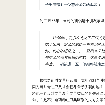
子里最需要一位慈爱坚强的母亲
）
到了
1966
年，当时的胡锡进小朋友家里
1966
年，我们在北京工厂区的
扔了出来，把我的奶奶一把推到地上
怖、伤心的记忆之一。一直跟儿子过
是由我的姨和舅舅们照料。这是个时
半生。
（
胡锡进：五一假期将结束之
根据之前对文革的认知，我能猜测当时
因为当时老红卫兵才会把斗争矛头朝向地主
给他一直反对文革及和文革类似的剧烈政治
句，凡是不知道两种红卫兵区别的人对文革