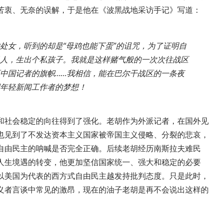
苦衷、无奈的误解，于是他在《波黑战地采访手记》写道：
处女，听到的却是“母鸡也能下蛋”的诅咒，为了证明自
人，生出个私孩子。我就是这样赌气般的一次次往战区
中国记者的旗帜……我相信，能在巴尔干战区的一条夜
年轻新闻工作者的梦想！
和社会稳定的向往得到了强化。老胡作为外派记者，在国外见
也见到了不发达资本主义国家被帝国主义侵略、分裂的悲哀，
自由民主的呐喊是否完全正确。后续老胡经历南斯拉夫难民
人生境遇的转变，他更加坚信国家统一、强大和稳定的必要
以美国为代表的西方式自由民主越发持批判态度。只是此时，
义者言谈中常见的激昂，现在的油子老胡是再不会说出这样的