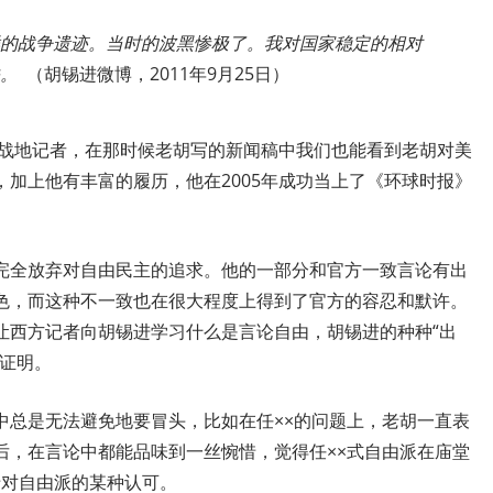
的战争遗迹。当时的波黑惨极了。我对国家稳定的相对
。
（胡锡进微博，
2011
年
9
月
25
日）
战地记者，在那时候老胡写的新闻稿中我们也能看到老胡对美
，加上他有丰富的履历，他在
2005
年成功当上了《环球时报》
完全放弃对自由民主的追求。他的一部分和官方一致言论有出
色，而这种不一致也在很大程度上得到了官方的容忍和默许。
让西方记者向胡锡进学习什么是言论自由，胡锡进的种种“出
的证明。
中总是无法避免地要冒头，比如在任××的问题上，老胡一直表
后，在言论中都能品味到一丝惋惜，觉得
任
××
式自由派在庙堂
于对自由派的某种认可。