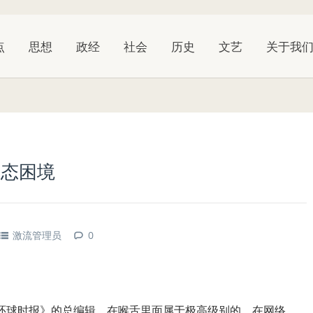
点
思想
政经
社会
历史
文艺
关于我
形态困境
激流管理员
0
环球时报》的总编辑，在喉舌里面属于极高级别的。在网络