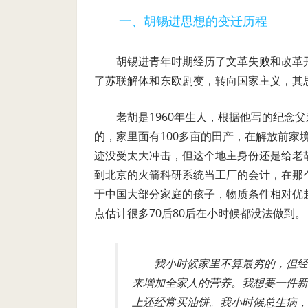
一、胡锡进思想的变
迁历程
胡锡进青年时期经历了文革失败和改革
了苏联解体和东欧剧变，转向国家主义，其
老胡是
1960
年生人，根据他写的纪念父
的，家里面有
100
多亩的田产，在解放前家
迹没受太大冲击，但这个地主身份还是给老
到北京的火箭科研系统当工厂的会计，在那
于中国大部分家庭的孩子，物质条件相对优
点估计很多
70
后
80
后在小时候都没法做到。
我小时候家里不算最穷的，但经
来增加全家人的营养。我想要一件新
上还经常买油饼。我小时候总生病，