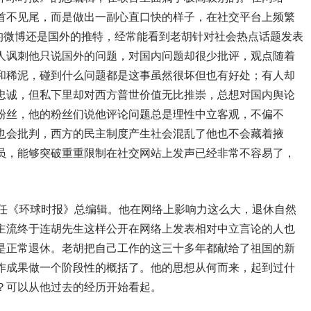
首不见尾，而是做出一副心直口快的样子，在社交平台上频繁
内的微博还是国外的推特，经常能看到老胡针对社会热点话题发表
人讽刺他只说国外的问题，对国内问题却很少批评，观点随着
和稀泥，碰到什么问题都是这事虽然很坏但也有好处；有人却
忠诚，但私下里却对西方普世价值无比推崇，总想对国内舆论
粉丝，他的粉丝们说他评论问题总是理性中立客观，不偏不
也会批判，西方的民主制度产生社会混乱了他也不会藏着掖
员，能够突破重重限制在社交网站上发声已经非常不容易了，
。
任《环球时报》总编辑。他在网络上影响力这么大，退休自然
主流终于连胡先生这样公开在网络上发表相对中立言论的人也
是正常退休。老胡把自己工作的这三十多年都献给了祖国的新
作成果做一个阶段性的概括了。他的思想从何而来，起到过什
？可以从他过去的经历开始看起。