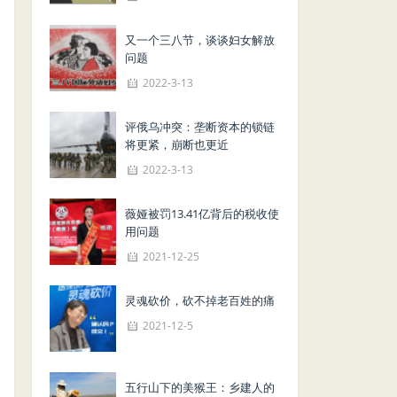
又一个三八节，谈谈妇女解放
问题
2022-3-13
评俄乌冲突：垄断资本的锁链
将更紧，崩断也更近
2022-3-13
薇娅被罚13.41亿背后的税收使
用问题
2021-12-25
灵魂砍价，砍不掉老百姓的痛
2021-12-5
五行山下的美猴王：乡建人的