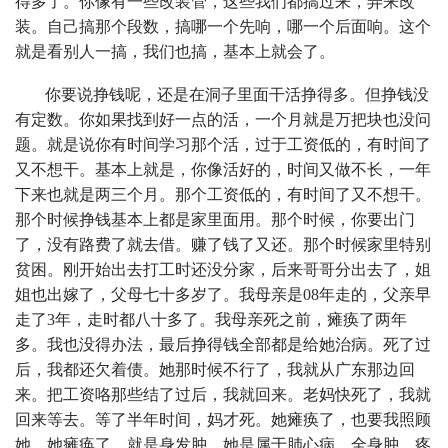
得多了。你像有一些改装管，这些我们都搞过来，弄来改
装。自己搞那个段数，搞哪一个先响，哪一个后面响。这个
就是看别人一搞，我们也搞，基本上就会了。
你要说挣钱呢，还是在洞子里面干活挣得多。但挣钱没
有定数。你如果找到好一点的活，一个月就是万把块也没问
题。就是说你有时间学习那个活，过于工资低的，有时间了
又不想干。基本上就是，你像活好的，时间又做不长，一年
下来也就是两三个月。那个工资低的，有时间了又不想干。
那个时候挣钱基本上都是家里面用。那个时候，你要出门
了，没有路费了就去借。赚了钱了又还。那个时候家里特别
贫困。刚开始出去打工时还没分家，后来哥哥分出去了，姐
姐也出嫁了，父母七十多岁了。我母亲是08年走的，父亲早
走了3年，走时都八十多了。我母亲死之前，瘫痪了两年
多。我也没得办法，最后挣得钱全部都是给她治病。死了过
后，我都还欠着债。她那时候不行了，我就从广东那边回
来。把工资咯那些结了过后，我就回来。老妈快死了，我就
回来等去。等了半年时间，妈才死。她瘫痪了，也要我照顾
她。她瘫痪了，就是身发肿。她是属于肺心病。全身肿，疼