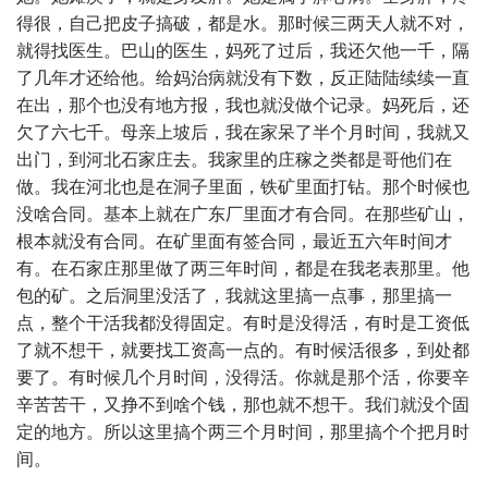
得很，自己把皮子搞破，都是水。那时候三两天人就不对，
就得找医生。巴山的医生，妈死了过后，我还欠他一千，隔
了几年才还给他。给妈治病就没有下数，反正陆陆续续一直
在出，那个也没有地方报，我也就没做个记录。妈死后，还
欠了六七千。母亲上坡后，我在家呆了半个月时间，我就又
出门，到河北石家庄去。我家里的庄稼之类都是哥他们在
做。我在河北也是在洞子里面，铁矿里面打钻。那个时候也
没啥合同。基本上就在广东厂里面才有合同。在那些矿山，
根本就没有合同。在矿里面有签合同，最近五六年时间才
有。在石家庄那里做了两三年时间，都是在我老表那里。他
包的矿。之后洞里没活了，我就这里搞一点事，那里搞一
点，整个干活我都没得固定。有时是没得活，有时是工资低
了就不想干，就要找工资高一点的。有时候活很多，到处都
要了。有时候几个月时间，没得活。你就是那个活，你要辛
辛苦苦干，又挣不到啥个钱，那也就不想干。我们就没个固
定的地方。所以这里搞个两三个月时间，那里搞个个把月时
间。