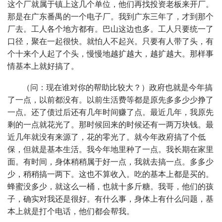
这个厂就属于镇上这几个单位，他们再找投资老板来开厂。
那是在广东番禺的一个电子厂。我到广东三年了，才到那个
厂去。工人各个地方都有。巴山这边也多。工人只要统一了
口径，聚在一起很快。就怕人不起兴。只要有人带了头，有
个十来个人起了个头，慢慢地越扩越大，越扩越大。那样事
情基本上就好搞了。
（问：现在谁对你的帮助比较大？）政府也就是今年搞
了一点，以前都没有。以前生活费等都是原先多多少少挣了
一点。还了债过后还有几年时间赚了点。最近几年，我原先
剩的一点就花光了。那时候回来的时候还有一两万块钱。最
近几年就没有来源了，花的零光了。就今年政府搞了个低
保，但就是基本生活。我今年地里种了一点。我长期在家里
面。有时间，身体稍稍属于好一点，我就去搞一点。多多少
少，稍稍搞一两下。这也不算收入。吃的基本上都是买的。
蜂蜜没多少，就这么一桶，也就十多斤糖。我哥，他们的孩
子，确实对我还是很好。有什么事，身体上有什么问题，基
本上就是打个电话，他们都会帮我。