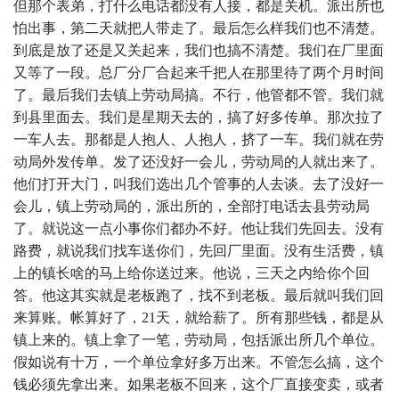
但那个表弟，打什么电话都没有人接，都是关机。派出所也
怕出事，第二天就把人带走了。最后怎么样我们也不清楚。
到底是放了还是又关起来，我们也搞不清楚。我们在厂里面
又等了一段。总厂分厂合起来千把人在那里待了两个月时间
了。最后我们去镇上劳动局搞。不行，他管都不管。我们就
到县里面去。我们是星期天去的，搞了好多传单。那次拉了
一车人去。那都是人抱人、人抱人，挤了一车。我们就在劳
动局外发传单。发了还没好一会儿，劳动局的人就出来了。
他们打开大门，叫我们选出几个管事的人去谈。去了没好一
会儿，镇上劳动局的，派出所的，全部打电话去县劳动局
了。就说这一点小事你们都办不好。他让我们先回去。没有
路费，就说我们找车送你们，先回厂里面。没有生活费，镇
上的镇长啥的马上给你送过来。他说，三天之内给你个回
答。他这其实就是老板跑了，找不到老板。最后就叫我们回
来算账。帐算好了，21天，就给薪了。所有那些钱，都是从
镇上来的。镇上拿了一笔，劳动局，包括派出所几个单位。
假如说有十万，一个单位拿好多万出来。不管怎么搞，这个
钱必须先拿出来。如果老板不回来，这个厂直接变卖，或者