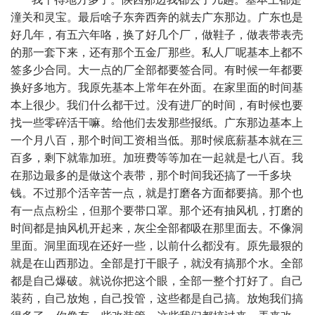
潼关和灵宝。最后啥子东奔西奔的就去广东那边。广东也是
好几年，有五六年咯，换了好几个厂，做鞋子，做表带表壳
的那一套下来，还有那个五金厂那些。私人厂呢基本上都不
签多少合同。大一点的厂全部都要签合同。有时候一年都要
换好多地方。我原先基本上常年在外面。在家里面的时间基
本上很少。我们什么都干过。没有进厂的时间，有时候也要
找一些零碎活干嘛。给他们去发那些报纸。广东那边基本上
一个月八百，那个时间工资相当低。那时候底薪基本就在三
百多，剩下就靠加班。加班费等等加在一起就是七八百。我
在那边最多的是做这个表带，那个时间我还搞了一千多块
钱。不过那个活辛苦一点，就是打磨各方面都要搞。那个也
有一点点粉尘，但那个要带口罩。那个还有抽风机，打磨的
时间都是抽风机开起来，灰尘全部都吸在那里面去。不像洞
里面。洞里面现在还好一些，以前什么都没有。原先最狠的
就是在山西那边。全部是打干眼子，就没有搞那个水。全部
都是自己爆破。就说你把这个眼，全部一整个打好了。自己
装药，自己放炮，自己投管，这些都是自己搞。放炮我们搞