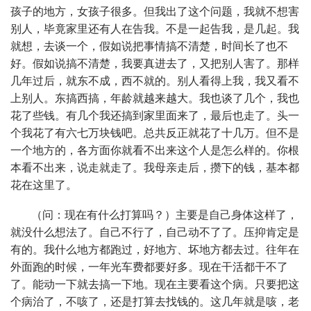
孩子的地方，女孩子很多。但我出了这个问题，我就不想害
别人，毕竟家里还有人在告我。不是一起告我，是几起。我
就想，去谈一个，假如说把事情搞不清楚，时间长了也不
好。假如说搞不清楚，我要真进去了，又把别人害了。那样
几年过后，就东不成，西不就的。别人看得上我，我又看不
上别人。东搞西搞，年龄就越来越大。我也谈了几个，我也
花了些钱。有几个我还搞到家里面来了，最后也走了。头一
个我花了有六七万块钱吧。总共反正就花了十几万。但不是
一个地方的，各方面你就看不出来这个人是怎么样的。你根
本看不出来，说走就走了。我母亲走后，攒下的钱，基本都
花在这里了。
（问：现在有什么打算吗？）主要是自己身体这样了，
就没什么想法了。自己不行了，自己动不了了。压抑肯定是
有的。我什么地方都跑过，好地方、坏地方都去过。往年在
外面跑的时候，一年光车费都要好多。现在干活都干不了
了。能动一下就去搞一下地。现在主要看这个病。只要把这
个病治了，不咳了，还是打算去找钱的。这几年就是咳，老