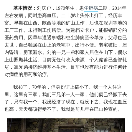
基本情况
：刘庆户，1970年生，患
尘肺病
二期，2014年
左右发病，同时患高血压。二十岁出头外出打工，经历丰
富。早期在山西、陕西等地的矿山工作，后也在深圳等地的
工厂工作。未得到工伤赔偿。为建档立卡户，能报销部分的
医药费用。因早年遭遇事端和患尘肺病至今单身，父母也已
去世，自己独居在山上的老宅中，出行不便。老宅破旧，屋
内昏暗，房顶漏水。刘的一兄一弟和家人居住在山下，偶尔
上山照顾其生活。目前无任何收入来源，个人储蓄已全部耗
尽，靠兄弟接济维持基本生活。目前也没有能力进行任何针
对病症的用药和治疗。
我48了，70年的，但身份证上搞小了。我一个人住这
里。这里有三家，我们三兄弟一人一家，他们俩已经搬下去
了，只有我一个。我没经济了现在，就没下去。我现在血压
也高，天天都咳得受不了。我就是前几年在巴山检查的。