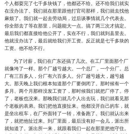
个人都耍完了七千多块钱了，他都还不给。还不给我们就实
在没办法了。我们就在那里跟他打官司那样，我们就去找他
麻烦了。我们就一起去劳动局，过后谈事情就几个代表去。
你全部去了等在那里，问题能大一点。搞了两三次才搞定。
最后我们都直接给他公开了，实在不行，我们就到县里去。
他就没办法了，最后就给我们开工资。反正就是七千多块的
工资。他不给不行。
为了讨薪，我们在广东还搞了几次。在工厂里面那个厂
就像垮了一样。那个厂越亏越大。一个总厂，一个分厂。总
厂有三百多人，分厂有六百多人。分厂越亏越大，越亏越
大。那天晚上我们根本知道那个厂要倒闭了。那时候有一个
多月、两个月那样没发工资了，那时候我们就把厂停了。停
了，老板也没来。那晚我们就几个人出去玩，我们就看见那
个老板的表弟。我们把他直接扯来。他都没开自己的车，就
是坐出租车，在厂外面转了一转，准备跑了。我们就认出来
了，就把他扯过来。到厂里面，最后没有好一会儿，派出所
就知道了。派出所一来，就跟着我们一起在那里把他守住。