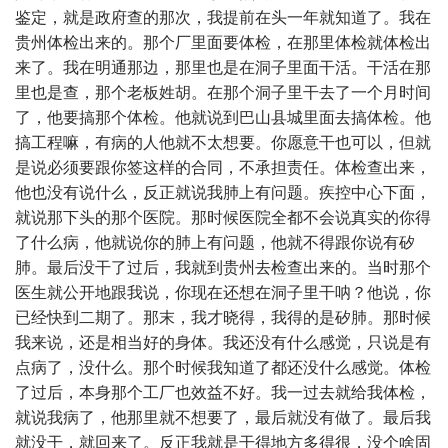
鉴定，就是政府查的那次，我提前在头一年就知道了。我在
贵州体检出来的。那个厂里面要体检，在那里体检就体检出
来了。我在明通那边，那里也是在洞子里面干活。干活在那
里也是查，那个老板姓胡。在那个洞子里干去了一个月时间
了，他要搞那个体检。他就说到巴山县城里面去搞体检。他
搞工程嘛，有病的人他就不太想要。你愿意干也可以，但就
是说必须要跟你签这样的合同，不承担责任。体检查出来，
他也没有说什么，反正就说我肺上有问题。疾控中心下面，
就说那下头的那个医院。那时候医院全都不会说真实的你得
了什么病，他就说你的肺上有问题，他就不得跟你说有矽
肺。最后没干了过后，我就到贵州去检查出来的。当时那个
医生就公开地跟我说，你现在还想在洞子里干呐？他说，你
已经快到二期了。那末，我才晓得，我得的是矽肺。那时候
我来说，还是相当好的身体。我还没有什么感觉，只说是有
点病了，没什么。那个时候我知道了都还没什么感觉。体检
了过后，本身那个工厂也效益不好。我一过去就给我体检，
就说我病了，他那里就不想要了，最后就没有做了。最后我
就没干，就回来了。反正我就是干得地方多得很，没个啥固