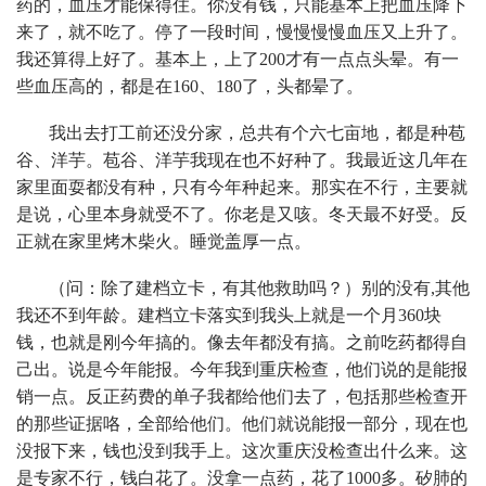
药的，血压才能保得住。你没有钱，只能基本上把血压降下
来了，就不吃了。停了一段时间，慢慢慢慢血压又上升了。
我还算得上好了。基本上，上了200才有一点点头晕。有一
些血压高的，都是在160、180了，头都晕了。
我出去打工前还没分家，总共有个六七亩地，都是种苞
谷、洋芋。苞谷、洋芋我现在也不好种了。我最近这几年在
家里面耍都没有种，只有今年种起来。那实在不行，主要就
是说，心里本身就受不了。你老是又咳。冬天最不好受。反
正就在家里烤木柴火。睡觉盖厚一点。
（问：除了建档立卡，有其他救助吗？）别的没有,其他
我还不到年龄。建档立卡落实到我头上就是一个月360块
钱，也就是刚今年搞的。像去年都没有搞。之前吃药都得自
己出。说是今年能报。今年我到重庆检查，他们说的是能报
销一点。反正药费的单子我都给他们去了，包括那些检查开
的那些证据咯，全部给他们。他们就说能报一部分，现在也
没报下来，钱也没到我手上。这次重庆没检查出什么来。这
是专家不行，钱白花了。没拿一点药，花了1000多。矽肺的