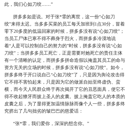
此，我们心如刀绞……”
拼多多如是说。对于张*霏的离世，这一份“心如刀
绞”来得太迟。当多多买菜的员工每天加班到1点30分，冒着
零下20多度的低温回家的时候，拼多多没有说“心如刀绞”；
当员工尸体已寒不得不葬身于烈火，而拼多多冷漠地说
着“人是可以控制自己的努力的”时候，拼多多没有说“心如
刀绞”；当拼多多员工死亡，正是需要对她死亡的责任主体
有一个清晰的认定，而拼多多拼命造假以掩盖其员工的命与
资方无关的立场的时候，拼多多没有说“心如刀绞”。如今，
拼多多终于开口说自己“心如刀绞”了，只是因为舆论攻击得
它不得不害怕起来，只是因为它的做派自始至终虚伪、蛮
横，而今天人民群众终于再次揭开了它的丑恶面具，使它不
得不收起獠牙而披上圣人的皮囊。披上掩盖它吃人的本质的
皮囊之后，为了显得更加温情脉脉而像个人一些，拼多多终
究挤出了几句拙劣的皱巴巴的慈爱话：
“张*霏，我们爱你，深深的想念你。”