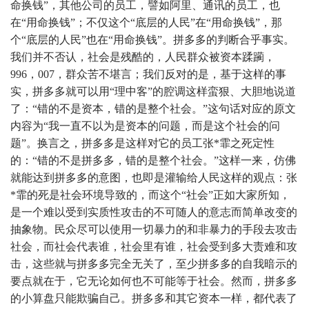
命换钱”，其他公司的员工，譬如阿里、通讯的员工，也
在“用命换钱”；不仅这个“底层的人民”在“用命换钱”，那
个“底层的人民”也在“用命换钱”。拼多多的判断合乎事实。
我们并不否认，社会是残酷的，人民群众被资本蹂躏，
996，007，群众苦不堪言；我们反对的是，基于这样的事
实，拼多多就可以用“理中客”的腔调这样蛮狠、大胆地说道
了：“错的不是资本，错的是整个社会。”这句话对应的原文
内容为“我一直不以为是资本的问题，而是这个社会的问
题”。换言之，拼多多是这样对它的员工张*霏之死定性
的：“错的不是拼多多，错的是整个社会。”这样一来，仿佛
就能达到拼多多的意图，也即是灌输给人民这样的观点：张
*霏的死是社会环境导致的，而这个“社会”正如大家所知，
是一个难以受到实质性攻击的不可随人的意志而简单改变的
抽象物。民众尽可以使用一切暴力的和非暴力的手段去攻击
社会，而社会代表谁，社会里有谁，社会受到多大责难和攻
击，这些就与拼多多完全无关了，至少拼多多的自我暗示的
要点就在于，它无论如何也不可能等于社会。然而，拼多多
的小算盘只能欺骗自己。拼多多和其它资本一样，都代表了