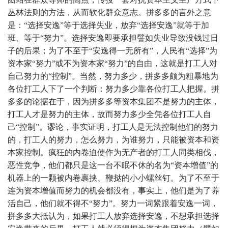
丛林法则的方法，从而软化群众意志。拼多多的言外之意
是：“选择安逸”等于选择失业，放弃“选择安逸”就等于加
班、等于“努力”。选择安逸即要承担譬如失业导致没钱过日
子的后果；为了不至于“安逸得一无所有”，人民有“选择”为
资本家“努力”或不为资本家“努力”的自由，这就是打工人对
自己努力的“控制”。当然，努力多少，拼多多颇为粗暴地为
各位打工人下了一个判断：努力多少靠各位打工人把握。拼
多多的论据在于，因为拼多多等资本集团不是努力的主体，
打工人才是努力的主体，故而努力多少全凭各位打工人自
己“控制”。谬论，事实证明，打工人是无法控制他们的努力
的，打工人的努力，怎么努力，为谁努力，只能被资本和资
本家控制。疯狂的内卷迫使作为无产者的打工人同类相伐，
恶性竞争，他们都只是这一台不眠不休的名为“资本增值”的
机器上的一颗被内卷裹挟、鞭挞的小小螺丝钉。为了不至于
连为资本增值而努力的机会都没有，事实上，他们是为了养
活自己，他们就不得不“努力”。努力一词紧跟着安逸一词，
拼多多大抵认为，如果打工人放弃选择安逸，不想承担选择