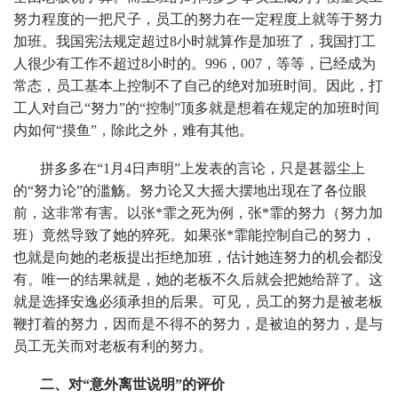
努力程度的一把尺子，员工的努力在一定程度上就等于努力
加班。我国宪法规定超过8小时就算作是加班了，我国打工
人很少有工作不超过8小时的。996，007，等等，已经成为
常态，员工基本上控制不了自己的绝对加班时间。因此，打
工人对自己“努力”的“控制”顶多就是想着在规定的加班时间
内如何“摸鱼”，除此之外，难有其他。
拼多多在“1月4日声明”上发表的言论，只是甚嚣尘上
的“努力论”的滥觞。努力论又大摇大摆地出现在了各位眼
前，这非常有害。以张*霏之死为例，张*霏的努力（努力加
班）竟然导致了她的猝死。如果张*霏能控制自己的努力，
也就是向她的老板提出拒绝加班，估计她连努力的机会都没
有。唯一的结果就是，她的老板不久后就会把她给辞了。这
就是选择安逸必须承担的后果。可见，员工的努力是被老板
鞭打着的努力，因而是不得不的努力，是被迫的努力，是与
员工无关而对老板有利的努力。
二、对“意外离世说明”的评价