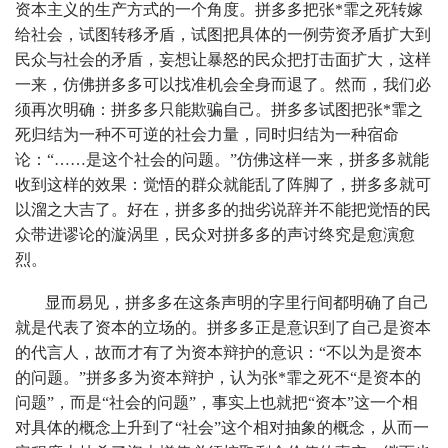
资本主义的生产方式的一个角度。拼多多把张*霏之死转嫁
给社会，试图转移矛盾，试图把具体的一例劳资矛盾扩大到
民众与社会的矛盾，妄想让暴怒的民众把打击面扩大，这样
一来，仿佛拼多多可以找准机会全身而退了。然而，我们必
须再次明确：拼多多只能欺骗自己。拼多多试图把张*霏之
死归结为一种不可逆的社会力量，同时归结为一种宿命
论：“……是这个社会的问题。”仿佛这样一来，拼多多就能
收到这样的效果：觉悟的群众就能乱了阵脚了，拼多多就可
以溜之大吉了。好在，拼多多的拙劣说辞并不能把觉悟的民
众带进谬论的漩涡里，民众对拼多多的声讨终究是愈演愈
烈。
显而易见，拼多多在这条声明的字里行间都明确了自己
就是代表了资本的立场的。拼多多正是意识到了自己是资本
的代言人，故而才有了为资本辩护的意识：“不以为是资本
的问题。”拼多多为资本辩护，认为张*霏之死不“是资本的
问题”，而是“社会的问题”，事实上也就把“资本”这一个相
对具体的概念上升到了“社会”这个相对抽象的概念，从而一