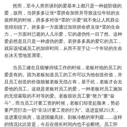
然而，至今人类所谈到的爱基本上都只是一种超阶级的
爱，故而，当拼多多让张*霏拼命加班并导致这位年轻的女
孩猝死的时候，拼多多对张*霏的“示爱”就不免让人民群众
觉得别扭了。拼多多一方面通过加班拼命挤兑张*霏的生命
力，一方面对已逝的人儿示爱，它的虚伪性一目了然。这种
爱必然是且只是一种虚伪的爱。若拼多多真的爱它的员工，
就应该缩减员工的加班时间，从而不至于让一个年轻的生命
在冰天雪地里凋零。
当员工健在且能够持续工作的时候，老板对他的员工的
爱是有的。因为老板知道员工的工作可以为他创造价值，并
且员工创造的价值能被老板无偿占有，基于此，老板才会去
爱他的员工。这就是老板对员工的爱，一种老板对员工施加
的无偿索取的不对等的爱。老板鼓吹员工要“努力”要“奋
斗”，而当员工讨要工资的时候，老板们却变起脸来，势必
要严厉打击一切“非法讨要工资的行为”。送进监狱251天，
送进重症病房，送进国徽高挂、刻板冷酷的审判庭……这样
的情况比比皆是，今后在很长时间内也不会断绝。员工怀