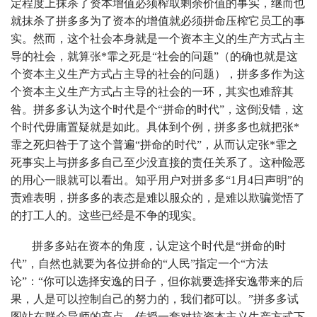
定程度上抹杀了资本增值必须榨取剩余价值的事实，继而也
就抹杀了拼多多为了资本的增值就必须拼命压榨它员工的事
实。然而，这个社会本身就是一个资本主义的生产方式占主
导的社会，就算张*霏之死是“社会的问题”（的确也就是这
个资本主义生产方式占主导的社会的问题），拼多多作为这
个资本主义生产方式占主导的社会的一环，其实也难辞其
咎。拼多多认为这个时代是个“拼命的时代”，这倒没错，这
个时代毋庸置疑就是如此。具体到个例，拼多多也就把张*
霏之死归咎于了这个普遍“拼命的时代”，从而认定张*霏之
死事实上与拼多多自己至少没直接的责任关系了。这种险恶
的用心一眼就可以看出。知乎用户对拼多多“1月4日声明”的
责难表明，拼多多的表态是难以服众的，是难以欺骗觉悟了
的打工人的。这些已经是不争的现实。
拼多多站在资本的角度，认定这个时代是“拼命的时
代”，自然也就要为各位拼命的“人民”指定一个“方法
论”：“你可以选择安逸的日子，但你就要选择安逸带来的后
果，人是可以控制自己的努力的，我们都可以。”拼多多试
图站在群众导师的高点，传授一套对抗资本主义生产方式下