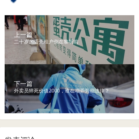
上一篇
二十岁的蛋壳租户倒在黎明前
下一篇
外卖员猝死价值2000，谁在嘲弄劳动法律？