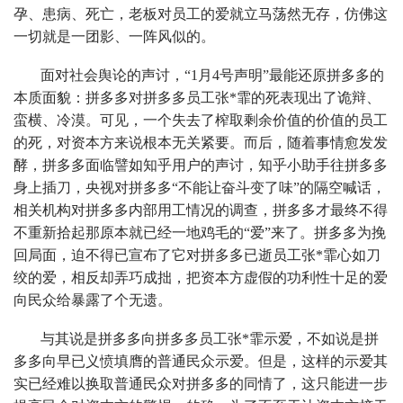
孕、患病、死亡，老板对员工的爱就立马荡然无存，仿佛这
一切就是一团影、一阵风似的。
面对社会舆论的声讨，“1月4号声明”最能还原拼多多的
本质面貌：拼多多对拼多多员工张*霏的死表现出了诡辩、
蛮横、冷漠。可见，一个失去了榨取剩余价值的价值的员工
的死，对资本方来说根本无关紧要。而后，随着事情愈发发
酵，拼多多面临譬如知乎用户的声讨，知乎小助手往拼多多
身上插刀，央视对拼多多“不能让奋斗变了味”的隔空喊话，
相关机构对拼多多内部用工情况的调查，拼多多才最终不得
不重新拾起那原本就已经一地鸡毛的“爱”来了。拼多多为挽
回局面，迫不得已宣布了它对拼多多已逝员工张*霏心如刀
绞的爱，相反却弄巧成拙，把资本方虚假的功利性十足的爱
向民众给暴露了个无遗。
与其说是拼多多向拼多多员工张*霏示爱，不如说是拼
多多向早已义愤填膺的普通民众示爱。但是，这样的示爱其
实已经难以换取普通民众对拼多多的同情了，这只能进一步