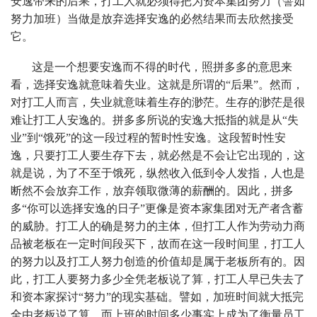
安逸带来的后果，打工人就必须得把为资本集团努力（譬如
努力加班）当做是放弃选择安逸的必然结果而去欣然接受
它。
这是一个想要安逸而不得的时代，照拼多多的意思来
看，选择安逸就意味着失业。这就是所谓的“后果”。然而，
对打工人而言，失业就意味着生存的渺茫。生存的渺茫是很
难让打工人安逸的。拼多多所说的安逸大抵指的就是从“失
业”到“饿死”的这一段过程的暂时性安逸。这段暂时性安
逸，只要打工人要生存下去，就必然是不会让它出现的，这
就是说，为了不至于饿死，纵然收入低到令人发指，人也是
断然不会放弃工作，放弃领取微薄的薪酬的。因此，拼多
多“你可以选择安逸的日子”更像是资本家集团对无产者含蓄
的威胁。打工人的确是努力的主体，但打工人作为劳动力商
品被老板在一定时间段买下，故而在这一段时间里，打工人
的努力以及打工人努力创造的价值却是属于老板所有的。因
此，打工人要努力多少全凭老板说了算，打工人早已失去了
和资本家探讨“努力”的现实基础。譬如，加班时间就大抵完
全由老板说了算。而上班的时间多少事实上成为了衡量员工