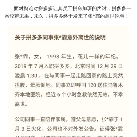
面对舆论对拼多多让其员工拼命加班的声讨，拼多多一
番狡辩未果，未久，拼多多终于发来了张*霏的离世说明：