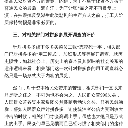
提高民众对资本方的警惕。的确，为了不至于让资本方挤干
普通民众的最后一滴血汗，为了让张*霏之死不再反复上
演，在摧毁掉反复滋生此类悲剧的生产方式之前，打工人阶
层保持警惕是非常必要的。
三、对相关部门对拼多多展开调查的评价
针对拼多多旗下多多买菜员工张*霏猝死一事，相关部
门已对拼多多的“用工模式”、加班形式等等展开调查。就历
史惯性，如就社会上、历史上的资本及其影响的社会关系的
运作逻辑来看，相关部门这一次针对拼多多的用工调查就必
然只是一场形式大于内容的展览。
然而，对于资本给民众带来的苦难，相关部门一直以来
只是听之任之，不可为也不会为之。人民群众苦996久矣，
人民群众苦各资本家集团公然践踏劳动法久矣。只有民怨沸
腾，譬如人民群众声讨拼多多，迫使统治者公信力受到较大
冲击的时候，相关部门才会高调出手，虽然也大抵只是形式
上的出手。民众们早已见惯而且已经习惯了相关部门的这种