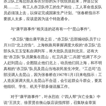
赤卫队上海总部及各区分部的头子统统抓起来，押送公安
局……二、有工人赤卫队停工的生产岗位，工人革命造反队
员必须顶上去，以保证完成国家生产计划。”张春桥指示不
要抓人太多，应该是因为这个特急通令。
与“康平路事件”相关连的还有有一个“昆山事件”。
“赤卫队”撤出康平路之后，“赤卫队”总部煽动队员于12
月31日“北上控告”。上海铁路局掌握调度大权的“赤卫队”总
部头头王玉玺私自调列车，将大批队员送到北京。还有大
批“赤卫队”队员聚集在昆山，红卫兵及“二兵团”也调了不少
人赶到昆山，企图阻止他们北上，动员他们回上海，和不明
真相的“赤卫队”队员及昆山当地农民发生冲突。“工总司”总
部没调人去昆山，因为张春桥在1967年1月1日来电指示：工
人造反派调大批人去昆山不合适，会引起群众斗群众，要其
他组织、学生、机关干部多做说服工作。
对于“康平路事件”，叶永烈在《“四人帮”兴亡全集》中
说“王洪文、徐景贤在衡山饭店设指挥部，召集耿金章策