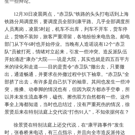
生一些辩论。
12月30日凌晨两点，“赤卫队”铁路的头头打电话到上海
铁路分局调度所，要调度员全部到康平路。几乎全部调度所
人员离岗，凌晨5时起，机车不出库，列车不开车，货车停
止，货物不装卸，旅客严重滞留，各地纷纷来电告急。邮电
部门从下午6时也开始停业。当晚有人造谣说有12个“赤卫
队”员被打死，情绪对立起来，引发一些冲突。造反派队伍
开始涌进“康办”大院——说是大院，其实也就是四五百平方
米的绿化和走道——目的是责令“赤卫队”撤出去，只要撤
出，通道畅通，并要求在外撤过程中扒下袖章。“赤卫队”全
部挤了出去，有许多是自己扒下的袖章。其间也发生一些冲
突，推搡、动拳脚的情况也有，但因为双方都赤手空拳，所
以并未发生流血事件，磕伤、擦伤双方自然都有一些。这件
事全上海都知道，当时也总结过，没有严重死伤的情况，徐
景贤后来在特别法庭上交代说“打伤91人”，不知依据何在？
徐景贤在特别法庭上还交代说，在“康平路事件”发生
时，张春桥来电话，有三点指示，并且向全市造反派传达