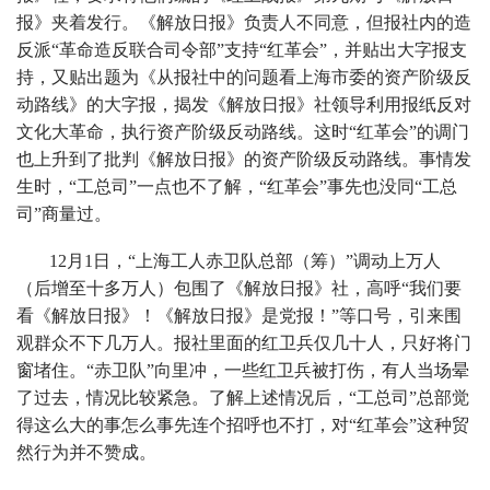
报》夹着发行。《解放日报》负责人不同意，但报社内的造
反派“革命造反联合司令部”支持“红革会”，并贴出大字报支
持，又贴出题为《从报社中的问题看上海市委的资产阶级反
动路线》的大字报，揭发《解放日报》社领导利用报纸反对
文化大革命，执行资产阶级反动路线。这时“红革会”的调门
也上升到了批判《解放日报》的资产阶级反动路线。事情发
生时，“工总司”一点也不了解，“红革会”事先也没同“工总
司”商量过。
12月1日，“上海工人赤卫队总部（筹）”调动上万人
（后增至十多万人）包围了《解放日报》社，高呼“我们要
看《解放日报》！《解放日报》是党报！”等口号，引来围
观群众不下几万人。报社里面的红卫兵仅几十人，只好将门
窗堵住。“赤卫队”向里冲，一些红卫兵被打伤，有人当场晕
了过去，情况比较紧急。了解上述情况后，“工总司”总部觉
得这么大的事怎么事先连个招呼也不打，对“红革会”这种贸
然行为并不赞成。