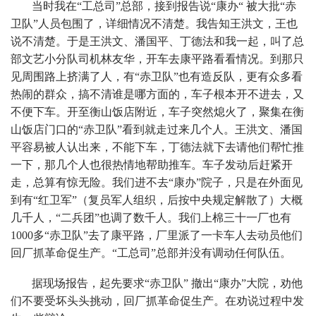
当时我在“工总司”总部，接到报告说“康办“ 被大批“赤
卫队”人员包围了，详细情况不清楚。我告知王洪文，王也
说不清楚。于是王洪文、潘国平、丁德法和我一起，叫了总
部文艺小分队司机林友华，开车去康平路看看情况。到那只
见周围路上挤满了人，有“赤卫队”也有造反队，更有众多看
热闹的群众，搞不清谁是哪方面的，车子根本开不进去，又
不便下车。开至衡山饭店附近，车子突然熄火了，聚集在衡
山饭店门口的“赤卫队”看到就走过来几个人。王洪文、潘国
平容易被人认出来，不能下车，丁德法就下去请他们帮忙推
一下，那几个人也很热情地帮助推车。车子发动后赶紧开
走，总算有惊无险。我们进不去“康办”院子，只是在外面见
到有“红卫军”（复员军人组织，后按中央规定解散了）大概
几千人，“二兵团”也调了数千人。我们上棉三十一厂也有
1000多“赤卫队”去了康平路，厂里派了一卡车人去动员他们
回厂抓革命促生产。“工总司”总部并没有调动任何队伍。
据现场报告，起先要求“赤卫队” 撤出“康办”大院，劝他
们不要受坏头头挑动，回厂抓革命促生产。在劝说过程中发