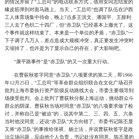
的情况并留了“工总司”的电话联系方式，借用女同志结发的
橡皮筋弹到对面马路上。当天，“工总司”也调了队伍在沪西
工人体育场集中待命，晚上7点多王洪文、潘国平、王腓利
三人去了色织二十四厂，但“赤卫队”已经基本上撤光了。这
个事件就这样结束了。本来是一个单位的矛盾，“赤卫队”一
下子调了几万人，差点造成大规模冲突，真正要发生冲突时
又缩掉了，也许是为了显示自己的存在，扩大影响吧。
“康平路事件”是“赤卫队”的又一次重大行动。
在曹荻秋签字同意“赤卫队”八项要求的第二天，即1966
年12月25日，“工总司”等革命群众组织联合在文化广场召开
批判上海市委执行资产阶级反动路线大会，市委主要领导到
场接受批判。会上批判了曹荻秋分裂上海运动，挑动群众斗
群众的阴谋。曹荻秋当场对同意“赤卫队”的八项要求做了检
讨，并称自己是“被迫”的，说其中第二、三、四、五、六条
当时他没同意，还说“赤卫队”大方向错了。市委书记陈丕显
又将“赤卫队”的事推给张祺、杨士法，并说曹荻秋签字是政
治立场问题，应由他个人负责，书记处没有同意。陈丕显的