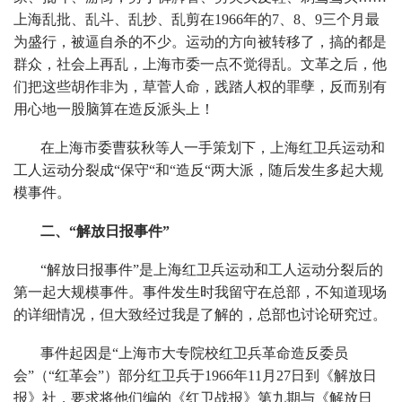
上海乱批、乱斗、乱抄、乱剪在1966年的7、8、9三个月最
为盛行，被逼自杀的不少。运动的方向被转移了，搞的都是
群众，社会上再乱，上海市委一点不觉得乱。文革之后，他
们把这些胡作非为，草菅人命，践踏人权的罪孽，反而别有
用心地一股脑算在造反派头上！
在上海市委曹荻秋等人一手策划下，上海红卫兵运动和
工人运动分裂成“保守“和“造反“两大派，随后发生多起大规
模事件。
二、“解放日报事件”
“解放日报事件”是上海红卫兵运动和工人运动分裂后的
第一起大规模事件。事件发生时我留守在总部，不知道现场
的详细情况，但大致经过我是了解的，总部也讨论研究过。
事件起因是“上海市大专院校红卫兵革命造反委员
会”（“红革会”）部分红卫兵于1966年11月27日到《解放日
报》社，要求将他们编的《红卫战报》第九期与《解放日