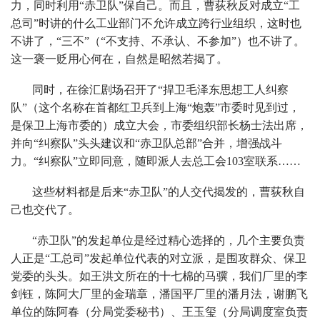
力，同时利用“赤卫队”保自己。而且，曹荻秋反对成立“工
总司”时讲的什么工业部门不允许成立跨行业组织，这时也
不讲了，“三不”（“不支持、不承认、不参加”）也不讲了。
这一褒一贬用心何在，自然是昭然若揭了。
同时，在徐汇剧场召开了“捍卫毛泽东思想工人纠察
队”（这个名称在首都红卫兵到上海“炮轰”市委时见到过，
是保卫上海市委的）成立大会，市委组织部长杨士法出席，
并向“纠察队”头头建议和“赤卫队总部”合并，增强战斗
力。“纠察队”立即同意，随即派人去总工会103室联系……
这些材料都是后来“赤卫队”的人交代揭发的，曹荻秋自
己也交代了。
“赤卫队”的发起单位是经过精心选择的，几个主要负责
人正是“工总司”发起单位代表的对立派，是围攻群众、保卫
党委的头头。如王洪文所在的十七棉的马骥，我们厂里的李
剑钰，陈阿大厂里的金瑞章，潘国平厂里的潘月法，谢鹏飞
单位的陈阿春（分局党委秘书）、王玉玺（分局调度室负责