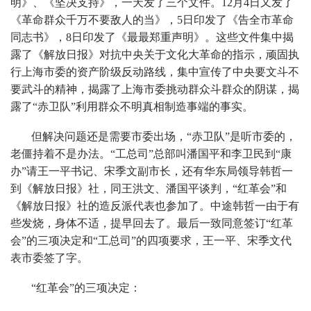
明》、《坚决支持》，一天发了三个文件。12月4日又发了
《革命群众千万不要敌人的当》，5日印发了《告全市革命
同志书》，8日印发了《最最郑重声明》。这些文件集中揭
露了《解放日报》对抗中央关于文化大革命的指示，顽固执
行上海市委的资产阶级反动路线，集中宣传了中央要文斗不
要武斗的精神，揭露了上海市委挑动群众斗群众的阴谋，揭
露了“赤卫队”利用群众不明真相制造事端的事实。
但解决问题还是需要市委出场，“赤卫队”是听市委的，
老僵持着不是办法。“工总司”总部叫潘国平和李卫民到“康
办”请王一平书记、宋季文副市长，还有华东局领导韩哲一
到《解放日报》社，同王洪文、潘国平谈判，“红革会”和
《解放日报》社的造反派代表也参加了。中途韩哲一由于有
些发烧，身体不适，提早回去了。最后一致同意签订“红革
会”的三项决定和“工总司”的四项要求，王一平、宋季文代
表市委签了字。
“红革会”的三项决定：