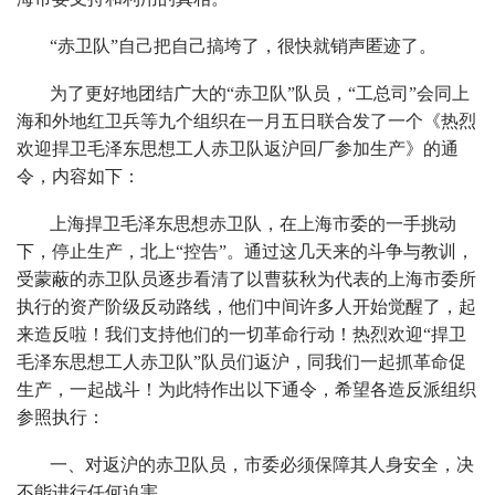
“赤卫队”自己把自己搞垮了，很快就销声匿迹了。
为了更好地团结广大的“赤卫队”队员，“工总司”会同上
海和外地红卫兵等九个组织在一月五日联合发了一个《热烈
欢迎捍卫毛泽东思想工人赤卫队返沪回厂参加生产》的通
令，内容如下：
上海捍卫毛泽东思想赤卫队，在上海市委的一手挑动
下，停止生产，北上“控告”。通过这几天来的斗争与教训，
受蒙蔽的赤卫队员逐步看清了以曹荻秋为代表的上海市委所
执行的资产阶级反动路线，他们中间许多人开始觉醒了，起
来造反啦！我们支持他们的一切革命行动！热烈欢迎“捍卫
毛泽东思想工人赤卫队”队员们返沪，同我们一起抓革命促
生产，一起战斗！为此特作出以下通令，希望各造反派组织
参照执行：
一、对返沪的赤卫队员，市委必须保障其人身安全，决
不能进行任何迫害。