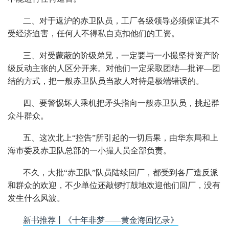
二、对于返沪的赤卫队员，工厂各级领导必须保证其不
受经济迫害，任何人不得私自克扣他们的工资。
三、对受蒙蔽的阶级弟兄，一定要与一小撮坚持资产阶
级反动主张的人区分开来。对他们一定采取团结—批评—团
结的方式，把一般赤卫队员当敌人对待是极端错误的。
四、要警惕坏人乘机把矛头指向一般赤卫队员，挑起群
众斗群众。
五、这次北上“控告”所引起的一切后果，由华东局和上
海市委及赤卫队总部的一小撮人员全部负责。
不久，大批“赤卫队”队员陆续回厂，都受到各厂造反派
和群众的欢迎，不少单位还敲锣打鼓地欢迎他们回厂，没有
发生什么风波。
新书推荐丨
《十年非梦——黄金海回忆录》