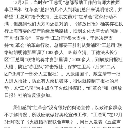
12月2日，当时在“工总司”总部帮助工作的首师大教师
李卫民和“红革会”总部的几个人到我们总部来说明情况，并
希望“工总司”给予支持。王洪文虽对“红革会”贸然行动不
满，但感到他们大方向还是对的，《解放日报》确实存在执
行上海市委的资产阶级反动路线，抵制文化大革命的问题，
而且“红革会”一直给予“工总司”很大支持，于是决定支
持“红革会”的革命行动。总部要王腓利从黄浦区“工总司”联
络站胡明德那里调了1000多人，叫戴立清、丁德法从长宁
区“工总司”联络站蒋才喜那里调了2000多人，到解放日报社
大楼，防止“赤卫队“冲击报社，保护红卫兵（后来“二兵
团”也调了一部分人去报社）。又派潘国平、戴立清带一批
人进入报社，防止有人乘机破坏，很快就控制了报社的局
势，以“工总司”为主成立了火线指挥部，“红革会”和《解放
日报》社的造反派参加。
我们感到“红革会”没有很好的舆论宣传，以致许多群众
不了解情况，所以应该做好舆论宣传工作。“工总司”在12月
3日印发了《火线指挥部联合声明》，同日又发表《五点声