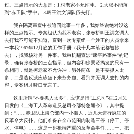
过。三点指示的大意是：1.柯老家不允许冲。 2.大权不能落
到“赤卫队”手中。 3.叫王洪文调队伍去打。
我在隔离审查中被追问此事一年多，我始终说绝对没这
样的三点指示。专案组认为我不老实，张春桥叫王洪文调人
去打我不可能不知道。直到一次专案组一个姓王的人员拿来
一本我1967年12月底的工作手册（我十几本笔记都被抄
去），找我核对另一件事。我乘机翻查涉“康平路事件“的记
录，确有张春桥的三点指示，但内容和徐景贤揭发的只有一
条相同，就是柯老家不允许冲，另外两条一是不要抓人太
多，二是造反派应该坐下来务务虚。看到并无调人去打的内
容，专案组才哑口无言了。
这里所谓“不要抓人太多”，应该是指“工总司”在12月31
日发的《上海工人革命造反总司令部特急通令》，其中提
到：“……赤卫队上海总部内一小撮人，近几天进行疯狂的
反革命大反扑。他们准备在全市范围内制造三停（停工、停
水、停电）……这是一起极端严重的反革命事件……一、把