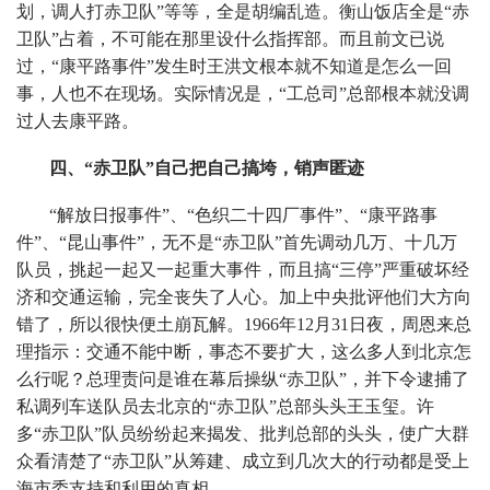
划，调人打赤卫队”等等，全是胡编乱造。衡山饭店全是“赤
卫队”占着，不可能在那里设什么指挥部。而且前文已说
过，“康平路事件”发生时王洪文根本就不知道是怎么一回
事，人也不在现场。实际情况是，“工总司”总部根本就没调
过人去康平路。
四、“赤卫队”自己把自己搞垮，销声匿迹
“解放日报事件”、“色织二十四厂事件”、“康平路事
件”、“昆山事件”，无不是“赤卫队”首先调动几万、十几万
队员，挑起一起又一起重大事件，而且搞“三停”严重破坏经
济和交通运输，完全丧失了人心。加上中央批评他们大方向
错了，所以很快便土崩瓦解。1966年12月31日夜，周恩来总
理指示：交通不能中断，事态不要扩大，这么多人到北京怎
么行呢？总理责问是谁在幕后操纵“赤卫队”，并下令逮捕了
私调列车送队员去北京的“赤卫队”总部头头王玉玺。许
多“赤卫队”队员纷纷起来揭发、批判总部的头头，使广大群
众看清楚了“赤卫队”从筹建、成立到几次大的行动都是受上
海市委支持和利用的真相。