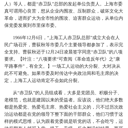
人）等人，都是“赤卫队”总部的发起单位负责人。上海市委
真可谓用心良苦，想从企业内围攻、压制群众，破坏文化大
革命，进而扩大为全市性的围攻、迫害群众运动，从单位内
保党委发展到市里保市委。
1966年12月6日，“上海工人赤卫队总部”成立大会在人
民广场召开，曹荻秋等市委几个主要领导都参加了，表示完
全支持。曹荻秋还于12月24日凌晨签字同意“赤卫队”的八项
要求
。【叶注：“八项要求“可查阅《革命造反年代》之"康
平路事件”，有全文。】
一场工人运动的大分裂、大对决从
此不可避免。如果市委及时传达中央政治局和毛主席的决
定，上海工人运动肯定不会如此分裂。
从“赤卫队”的人员组成看，大多是党团员、积极分子、
老模范，也就是建国以来的受益者。应该说，他们绝大多数
都是热爱党、热爱毛主席、热爱社会主义的，只不过历次政
治运动都是在党的领导下整下面的干部群众，他们习惯于这
样的模式思维，认为跟着党委就是听党的话，不会吃亏，运