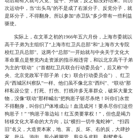
动后期有人就可入党、提干、升级，反之都没好结果。而历
次运动中，当“出头鸟”的不是成了右派分子、反党分子，就
是坏分子，不得翻身。所以参加“赤卫队”多少带有一些利益
驱使。
实际上，在文革之初的1966年五六月份，上海市委就以
高干子弟为主组织了“上海市红卫兵总部”和“上海市大专院
校红卫兵总部”。这两个“总部”一开始就与中央关于文化大
革命重点是整党内走资派的指示相违背，和以北京高干子弟
为主的“联动”（“首都红卫兵联合行动委员会”，后又称“中
央、北京党政军干部子弟（女）联合行动委员会”）、红卫
兵“西城区纠察队”一样。他们虽不像北京“西纠”、“联动”那
样私设公堂，打死、打伤、打残许多无辜群众，破坏大量文
物，没像“联动”那样喊出“把狗崽子斩尽杀绝！叫你们永世
不得翻身，叫你们尸体堆成山！血流成河！要杀尽你们这些
狗崽子！” “狗崽子靠边站！红五类要掌权！”，但也是竭力
转移文化大革命的大方向，以“横扫一切牛鬼蛇神”、“扫四
旧”名义，大造资本家，地、富、反、坏、右的反，大肆抄
家、批斗、游街，剪小裤脚管、剪尖头皮鞋、剃鸳鸯头……