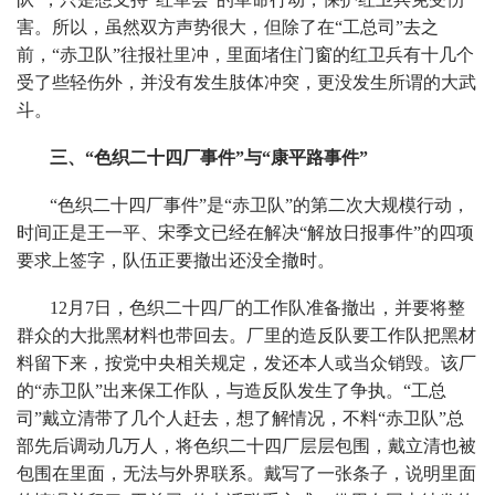
害。所以，虽然双方声势很大，但除了在“工总司”去之
前，“赤卫队”往报社里冲，里面堵住门窗的红卫兵有十几个
受了些轻伤外，并没有发生肢体冲突，更没发生所谓的大武
斗。
三、“色织二十四厂事件”与“康平路事件”
“色织二十四厂事件”是“赤卫队”的第二次大规模行动，
时间正是王一平、宋季文已经在解决“解放日报事件”的四项
要求上签字，队伍正要撤出还没全撤时。
12月7日，色织二十四厂的工作队准备撤出，并要将整
群众的大批黑材料也带回去。厂里的造反队要工作队把黑材
料留下来，按党中央相关规定，发还本人或当众销毁。该厂
的“赤卫队”出来保工作队，与造反队发生了争执。“工总
司”戴立清带了几个人赶去，想了解情况，不料“赤卫队”总
部先后调动几万人，将色织二十四厂层层包围，戴立清也被
包围在里面，无法与外界联系。戴写了一张条子，说明里面