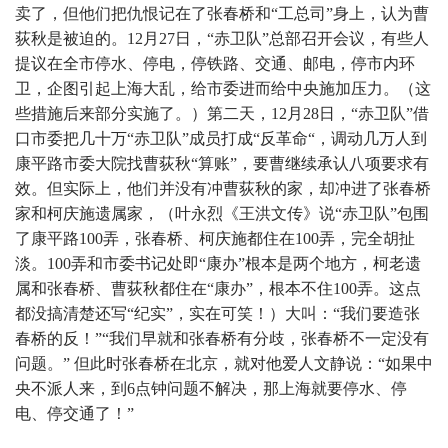
卖了，但他们把仇恨记在了张春桥和“工总司”身上，认为曹
荻秋是被迫的。12月27日，“赤卫队”总部召开会议，有些人
提议在全市停水、停电，停铁路、交通、邮电，停市内环
卫，企图引起上海大乱，给市委进而给中央施加压力。（这
些措施后来部分实施了。）第二天，12月28日，“赤卫队”借
口市委把几十万“赤卫队”成员打成“反革命“，调动几万人到
康平路市委大院找曹荻秋“算账”，要曹继续承认八项要求有
效。但实际上，他们并没有冲曹荻秋的家，却冲进了张春桥
家和柯庆施遗属家，（叶永烈《王洪文传》说“赤卫队”包围
了康平路100弄，张春桥、柯庆施都住在100弄，完全胡扯
淡。100弄和市委书记处即“康办”根本是两个地方，柯老遗
属和张春桥、曹荻秋都住在“康办”，根本不住100弄。这点
都没搞清楚还写“纪实”，实在可笑！）大叫：“我们要造张
春桥的反！”“我们早就和张春桥有分歧，张春桥不一定没有
问题。” 但此时张春桥在北京，就对他爱人文静说：“如果中
央不派人来，到6点钟问题不解决，那上海就要停水、停
电、停交通了！”