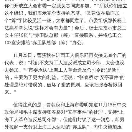
你们开成立大会市委一定派负责同志参加。” “所以你们建立
这个组织，我们表示完全支持的态度。”又建议在后面加一
个“筹”字比较灵活一些，大家都同意了。市委组织部长杨士
法高举拳头说“这样才会有力量”！会后，杨士法指示市总工
会主任张祺与“赤卫队总部（筹）”直接联系，并将总工会
103室安排给“赤卫队总部（筹）”办公。
11月25日，曹荻秋在沪西工人俱乐部再次接见38个厂的
代表，说：“我们不支持工人造反派成立司令部，大会也没
去参加。” “市委承认‘上海工人革命造反总司令部’是暂时
的，主要为了更大的利益。”还说：“张春桥对‘安亭事件’的
处理是绝对错误的，破坏了党的原则。应该把张春桥揪回
来。”
值得注意的是，曹荻秋和上海市委明知道11月15日中央
政治局和毛主席支持张春桥对“安亭事件”的处理，支持“上
海工人革命造反总司令部”，但他们封锁了这一消息，却另
外拉起一支分裂上海工人运动的“赤卫队”，向中央施加压