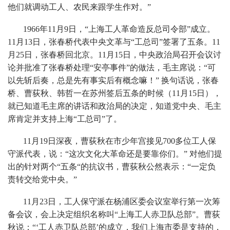
他们就调动工人、农民来跟学生作对。”
1966年11月9日，“上海工人革命造反总司令部”成立。
11月13日，张春桥代表中央文革与“工总司”签署了五条。11
月25日，张春桥回北京。11月15日，中央政治局召开会议讨
论并批准了张春桥处理“安亭事件”的做法，毛主席说：“可
以先斩后奏，总是先有事实后有概念嘛！” 换句话说，张春
桥、曹荻秋、韩哲一在苏州签后五条的时候（11月15日），
就已知道毛主席的讲话和政治局的决定，知道党中央、毛主
席肯定并支持上海“工总司”了。
11月19日深夜，曹荻秋在市少年宫接见700多位工人保
守派代表，说：“这次文化大革命还是要靠你们。” 对他们提
出的针对两个“五条“的抗议书，曹荻秋公然表示：“一定负
责转交给党中央。”
11月23日，工人保守派在杨浦区委会议室举行第一次筹
备会议，会上决定组织名称叫“上海工人赤卫队总部”。曹荻
秋说：“‘工人赤卫队总部’的成立，我们上海市委是支持的，