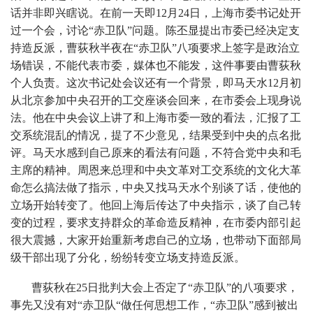
话并非即兴瞎说。在前一天即12月24日，上海市委书记处开
过一个会，讨论“赤卫队”问题。陈丕显提出市委已经决定支
持造反派，曹荻秋半夜在“赤卫队”八项要求上签字是政治立
场错误，不能代表市委，媒体也不能发，这件事要由曹荻秋
个人负责。这次书记处会议还有一个背景，即马天水12月初
从北京参加中央召开的工交座谈会回来，在市委会上现身说
法。他在中央会议上讲了和上海市委一致的看法，汇报了工
交系统混乱的情况，提了不少意见，结果受到中央的点名批
评。马天水感到自己原来的看法有问题，不符合党中央和毛
主席的精神。周恩来总理和中央文革对工交系统的文化大革
命怎么搞法做了指示，中央又找马天水个别谈了话，使他的
立场开始转变了。他回上海后传达了中央指示，谈了自己转
变的过程，要求支持群众的革命造反精神，在市委内部引起
很大震撼，大家开始重新考虑自己的立场，也带动下面部局
级干部出现了分化，纷纷转变立场支持造反派。
曹荻秋在25日批判大会上否定了“赤卫队”的八项要求，
事先又没有对“赤卫队“做任何思想工作，“赤卫队”感到被出