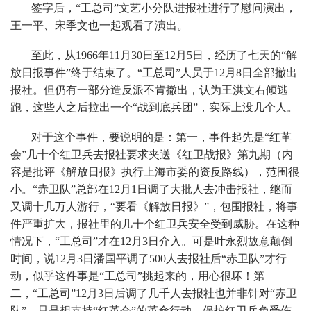
签字后，“工总司”文艺小分队进报社进行了慰问演出，
王一平、宋季文也一起观看了演出。
至此，从1966年11月30日至12月5日，经历了七天的“解
放日报事件”终于结束了。“工总司”人员于12月8日全部撤出
报社。但仍有一部分造反派不肯撤出，认为王洪文右倾逃
跑，这些人之后拉出一个“战到底兵团”，实际上没几个人。
对于这个事件，要说明的是：第一，事件起先是“红革
会”几十个红卫兵去报社要求夹送《红卫战报》第九期（内
容是批评《解放日报》执行上海市委的资反路线），范围很
小。“赤卫队”总部在12月1日调了大批人去冲击报社，继而
又调十几万人游行，“要看《解放日报》”，包围报社，将事
件严重扩大，报社里的几十个红卫兵安全受到威胁。在这种
情况下，“工总司”才在12月3日介入。可是叶永烈故意颠倒
时间，说12月3日潘国平调了500人去报社后“赤卫队”才行
动，似乎这件事是“工总司”挑起来的，用心很坏！第
二，“工总司”12月3日后调了几千人去报社也并非针对“赤卫
队”，只是想支持“红革会”的革命行动，保护红卫兵免受伤