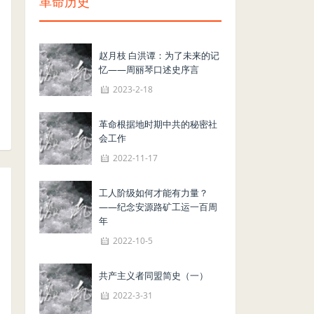
革命历史
赵月枝 白洪谭：为了未来的记
忆——周丽琴口述史序言
2023-2-18
革命根据地时期中共的秘密社
会工作
2022-11-17
工人阶级如何才能有力量？
——纪念安源路矿工运一百周
年
2022-10-5
共产主义者同盟简史（一）
2022-3-31