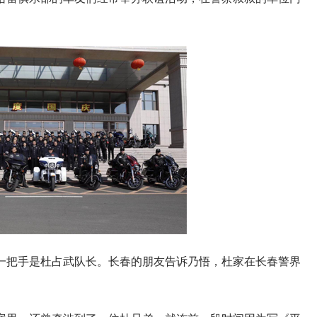
一把手是杜占武队长。长春的朋友告诉乃悟，杜家在长春警界