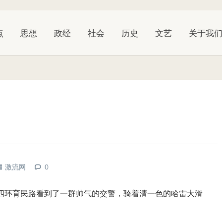
点
思想
政经
社会
历史
文艺
关于我
激流网
0
在南四环育民路看到了一群帅气的交警，骑着清一色的哈雷大滑