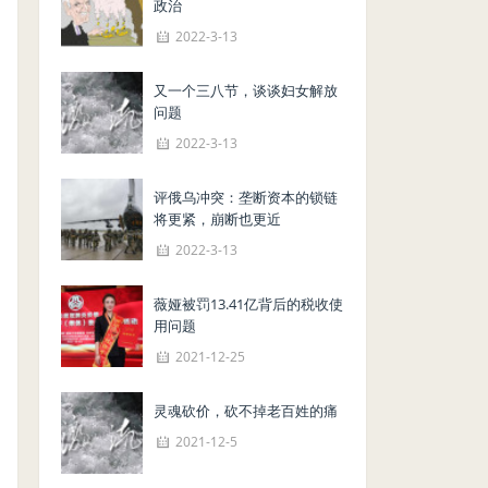
政治
2022-3-13
又一个三八节，谈谈妇女解放
问题
2022-3-13
评俄乌冲突：垄断资本的锁链
将更紧，崩断也更近
2022-3-13
薇娅被罚13.41亿背后的税收使
用问题
2021-12-25
灵魂砍价，砍不掉老百姓的痛
2021-12-5