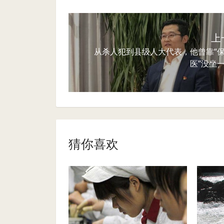
上
从杀人犯到县级人大代表，他曾靠“
医”没坐
猜你喜欢