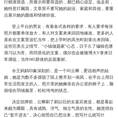
行精准筛选，所展示和要筛选的，都已精心设定。临走前，
她特意叮嘱我，文章里不要写她的副业、家庭和其他，要重
点展示她的颜值和情绪价值。
登上平台的男女，有着各式各样的要求，有人要求每张
照片都要单张放大，有人对文案来来回回地修改。更多的人
喜欢在文案里追忆当年，把上学时的高光时刻拿出来回味。
这些完美主义情节、“小镇做题家”心态，日子久了编辑也逐
渐习以为常。而同质化的文案，偶尔也会被微博大V拿来日
常调侃，当作985群体的反面素材。
令王妈妈印象深刻的，是一个叫云卿，爱说相声的姑
娘，她是为数不多摆脱了陌上整齐划一画风，在平台上用日
常生活照发文的人。照片里的她瘫坐在办公室的椅子上，脑
袋缩在羽绒服里，松松垮垮的状态。
决定挂牌前，云卿刷了刷以往的女嘉宾推送，都是看起
来颇为耀眼，具有成熟、洋气、独立气质的女性。她觉得自
己“套不进去”，决心按照自己想法来，想写什么就写什