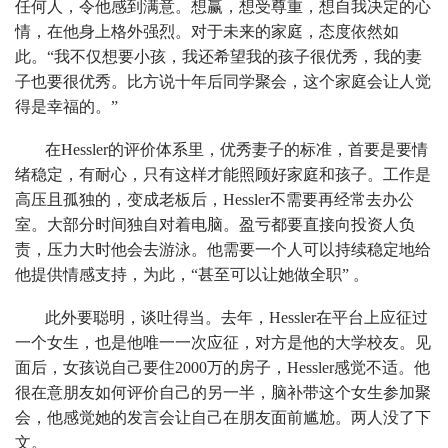
任何人，令他感到满意。想赢，想受尊重，想自我决定的心
情，在他身上格外强烈。对于未来的家庭，态度依然如
此。“我不仅想要小孩，我还希望我的孩子很优秀，我的妻
子也要很优秀。比方说十年后同学聚会，这个家庭会让人觉
得是幸福的。”
在Hessler的评价体系里，优秀妻子的标准，首要是要情
绪稳定，有耐心，只有这样才能照顾好家庭和孩子。工作是
高压且孤独的，变成老板后，Hessler不需要再经常去办公
室。大部分时间独自对着电脑。盈亏都要直接向投资人负
责，压力大时他会去游泳。他需要一个人可以持续稳定地给
他提供情感支持，为此，“甚至可以让她做全职” 。
此外要聪明，谈吐得当。去年，Hessler在平台上应征过
一个女生，也是他唯一一次应征，对方是他的大学校友。见
面后，女孩说自己要住2000万的房子，Hessler感觉不适。他
很在意朋友如何评价自己的另一半，脑补带这个女生参加聚
会，他感觉她的发言会让自己在朋友面前尴尬。两人没了下
文。