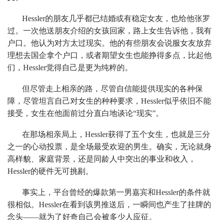
Hessler的朋友几乎都已结婚或有稳定女友，也给他张罗
过。一次他送朋友介绍的女孩回家，路上女生告诉他，我有
户口。他认为对方太过现实。他的有些朋友会说服女友放弃
理想去国企拿个户口，或者期望女生也能挣得多点，比起他
们，Hessler觉得自己是更为纯粹的。
但尽管走上相亲的路，尽管自信能提供现实的各种保
障，尽管坦言自己对女生的种种要求，Hessler似乎依旧不能
接受，女生在他面前过分直白地谈论“现实”。
在那场相亲局上，Hessler获得了五个女生，也就是三分
之一的心动投票，是全场最受欢迎的男生。确实，无论就身
高样貌、家庭背景，还是同龄人中突出的事业和收入，
Hessler的硬件无可挑剔。
事实上，平台曾经的爆款第一男嘉宾和Hessler的条件就
很相似。Hessler在看到该男推送后，一瞬间也产生了挂牌的
念头——就为了好奇自己会被多少人应征。