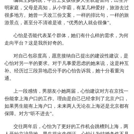
编辑王妈妈说，平台上女孩很多人生轨迹雷同，出生开
明家庭，父母是高知，从小学霸，有某几种爱好，旅游去过
很多地方。她曾一天改三份文案，一样的排比句，一样的旅
游景点，甚至分不清谁是谁，“优秀的人就会很像”。
心怡是否能代表某个群体，她们有什么样的需求，为何
走向平台？这是我所好奇的。
对自己包容度高，愿意接纳自己提出的建设性建议，是
心怡对另一半的要求。对于凡事爱思虑的她来说，这是种互
补。经历过三段异地恋分手的心怡告诉我，她十分看重沟
通。
上一段感情，男朋友小她两届，心怡建议对方在京找一
份能拿上海户口的工作。理由是自己已经拿到了北京户口，
如果男生能有上海户口，未来两人无论在上海还是北京都有
保障。对方“听不进去”。
交往两年后，心怡为了更好的工作机会跳槽到上海，两
人开始京沪异地，男生提出先领证，心怡认为结婚条件不具