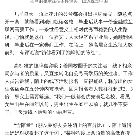
如今的相亲往往条件现实。图源视觉中国
几乎每天，陌上花开的公号都会推出挂牌嘉宾，随意点
开一条，就能看到她们就读名校，毕业后从事一份金融或互
联网高薪工作，一条世俗意义上相对优秀而稳妥的人生路
径。心怡就是这样一位嘉宾，人大经济系毕业后，她顺利保
研，毕业后在一家券商工作。在陌上，她高居女生应征人数
前列，有评论说“彷佛看到了巅峰期的陈红” 。
高标准的挂牌嘉宾吸引着同校圈子的关注者。线下相亲
局参与者的质量，又直接转化自公号高学历的关注者。工作
人员告诉我，陌上的线下活动报名一直很踊跃，释放出的女
生名额会在五分钟内被抢光。因为报名者人数往往超过2、3
倍，事实上需要筛选。“我们一般都会优先满足名校。看见
女生出生在88年以前，男生出生在85年以前，就几乎不要
了。” 负责线下活动的小融坦言。
“含陌量”（朋友圈好友关注陌上的百分比），陌上编辑
王妈妈对我提起了这个词，“某种程度上含陌量的高低直接