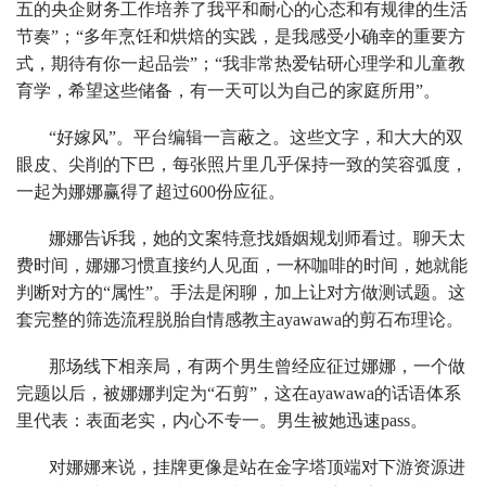
五的央企财务工作培养了我平和耐心的心态和有规律的生活
节奏”；“多年烹饪和烘焙的实践，是我感受小确幸的重要方
式，期待有你一起品尝”；“我非常热爱钻研心理学和儿童教
育学，希望这些储备，有一天可以为自己的家庭所用”。
“好嫁风”。平台编辑一言蔽之。这些文字，和大大的双
眼皮、尖削的下巴，每张照片里几乎保持一致的笑容弧度，
一起为娜娜赢得了超过600份应征。
娜娜告诉我，她的文案特意找婚姻规划师看过。聊天太
费时间，娜娜习惯直接约人见面，一杯咖啡的时间，她就能
判断对方的“属性”。手法是闲聊，加上让对方做测试题。这
套完整的筛选流程脱胎自情感教主ayawawa的剪石布理论。
那场线下相亲局，有两个男生曾经应征过娜娜，一个做
完题以后，被娜娜判定为“石剪”，这在ayawawa的话语体系
里代表：表面老实，内心不专一。男生被她迅速pass。
对娜娜来说，挂牌更像是站在金字塔顶端对下游资源进