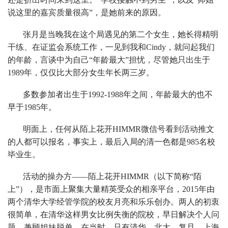
说这里的嘉宾质量很高”，是她前来的原因。
张月是当晚我在这个局遇见的第二个女生，她长得精明
干练、在证监会系统工作，一见到我和Cindy，就问起我们
的年龄，言谈中为自己“年龄最大”担忧，尽管她只出生于
1989年，仅仅比大部分女生年长两三岁。
多数参加者出生于1992-1988年之间，年龄最大的也不
早于1985年。
明面上，任何从陌上花开HIMMR微信号看到活动推文
的人都可以报名，事实上，最后入局的清一色都是985名校
毕业生。
活动的操办方——陌上花开HIMMR（以下简称“陌
上”），是市面上聚集大量精英受众的相亲平台，2015年由
两个清华大学经管学院的校友月亮和乐乐创办。两人的初衷
很简单，在清华这样男女比例失衡的院校，早日解决个人问
题，兼顾姐妹脱单。在当时，只有清华、北大、复旦、上海