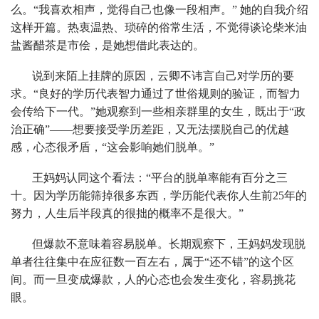
么。“我喜欢相声，觉得自己也像一段相声。” 她的自我介绍
这样开篇。热衷温热、琐碎的俗常生活，不觉得谈论柴米油
盐酱醋茶是市侩，是她想借此表达的。
说到来陌上挂牌的原因，云卿不讳言自己对学历的要
求。“良好的学历代表智力通过了世俗规则的验证，而智力
会传给下一代。”她观察到一些相亲群里的女生，既出于“政
治正确”——想要接受学历差距，又无法摆脱自己的优越
感，心态很矛盾，“这会影响她们脱单。”
王妈妈认同这个看法：“平台的脱单率能有百分之三
十。因为学历能筛掉很多东西，学历能代表你人生前25年的
努力，人生后半段真的很拙的概率不是很大。”
但爆款不意味着容易脱单。长期观察下，王妈妈发现脱
单者往往集中在应征数一百左右，属于“还不错”的这个区
间。而一旦变成爆款，人的心态也会发生变化，容易挑花
眼。