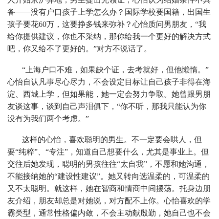
备——没有户口孩子上学怎么办？国际学校要国籍，出国生
孩子要花60万，这要挣多钱来弥补？心怡质问男朋友，“我
给你提供建议，你也不采纳，那你给我一个更好的解决方式
吧，你又给不了更好的。”对方不说话了。
“上海户口不难，如果缺个证，去考就好，但他懒惰。”
心怡自认凡事尽心尽力，不会设定目标让自己孩子非得在海
淀、西城上学，但如果能，她一定会努力争取。她曾跟男朋
友谈这事，谈到自己声泪俱下，“你不听，那我只能认为你
没有为我们两个考虑。”
这样的心怡，喜欢聪明的男生。不一定要会哄人，但
要“纯粹”、“专注”，知道自己想要什么，尤其是事业上。但
交往后她发现，聪明的男孩往往“太自我”，不愿和她沟通，
不能接纳她的“建设性建议”。她又转向选温柔的，可温柔的
又不太聪明。就这样，她在智商和情商中间摆荡。托身边朋
友介绍，朋友却总是对她说，对方配不上你。心怡喜欢的学
霸类型，通常性格偏内敛，不会主动献殷勤，她自己也不会