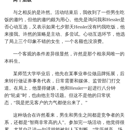
与之相反的是许然。活动结束后，我收到了一些男生吃
饭的邀约，但他的邀约颇为用心。他先是询问我和Hessler是
否心动互选，又表示如果七夕那天Hessler没有约我吃饭，他
来接我。许然的策略是主动、多尝试。心动互选环节，他选
了局上三个印象不错的女生，一个名额也没浪费。
一个客观的条件差异很显然，许然是那个相亲局唯一的
本科生。
某师范大学毕业后，他先在某事业单位做品牌拓展，后
来转行做证券事务代表，日常需要和媒体、监管部门打交
道。在局上，他显得健谈，他和Hessler一起进行八分钟
的“轮桌”时，也由他主导话题。但这不是他的日常状
态，“我是把见客户的力气都使出来了。”
这种场合在许然看来，男生和男生之间都是竞争者的关
系，还都是“智商非常高的人”。参加完一场活动，他觉得很
累，尤其自己说一句话就能被别人下判断，“学历越高，场