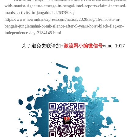
with-maoist-signature-emerge-in-bengal-intel-reports-claim-increased-
maoist-activity-in-jangalmahal/637805；
https://www.newindianexpress.com/nation/2020/aug/16/maoists-in-
bengals-junglemahal-break-silence-after-9-years-hoist-black-flag-on-
independence-day-2184145.html
为了避免失联请加+
激流网小编微信号
wind_1917