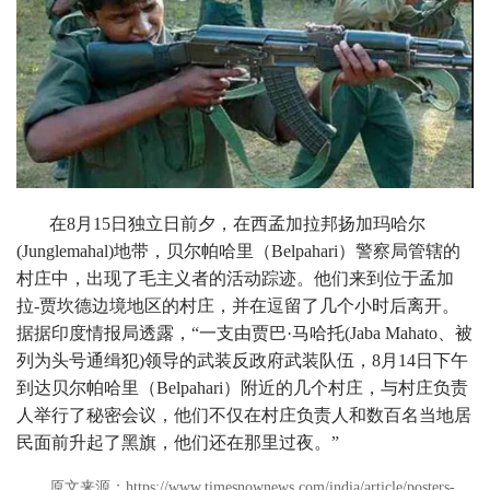
在8月15日独立日前夕，在西孟加拉邦扬加玛哈尔
(Junglemahal)地带，贝尔帕哈里（Belpahari）警察局管辖的
村庄中，出现了毛主义者的活动踪迹。他们来到位于孟加
拉-贾坎德边境地区的村庄，并在逗留了几个小时后离开。
据据印度情报局透露，“一支由贾巴·马哈托(Jaba Mahato、被
列为头号通缉犯)领导的武装反政府武装队伍，8月14日下午
到达贝尔帕哈里（Belpahari）附近的几个村庄，与村庄负责
人举行了秘密会议，他们不仅在村庄负责人和数百名当地居
民面前升起了黑旗，他们还在那里过夜。”
原文来源：https://www.timesnownews.com/india/article/posters-