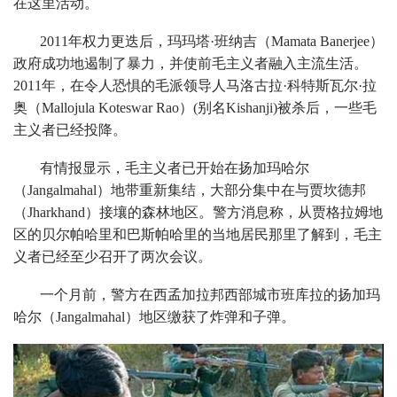
在这里活动。
2011年权力更迭后，玛玛塔·班纳吉（Mamata Banerjee）
政府成功地遏制了暴力，并使前毛主义者融入主流生活。
2011年，在令人恐惧的毛派领导人马洛古拉·科特斯瓦尔·拉
奥（Mallojula Koteswar Rao）(别名Kishanji)被杀后，一些毛
主义者已经投降。
有情报显示，毛主义者已开始在扬加玛哈尔
（Jangalmahal）地带重新集结，大部分集中在与贾坎德邦
（Jharkhand）接壤的森林地区。警方消息称，从贾格拉姆地
区的贝尔帕哈里和巴斯帕哈里的当地居民那里了解到，毛主
义者已经至少召开了两次会议。
一个月前，警方在西孟加拉邦西部城市班库拉的扬加玛
哈尔（Jangalmahal）地区缴获了炸弹和子弹。