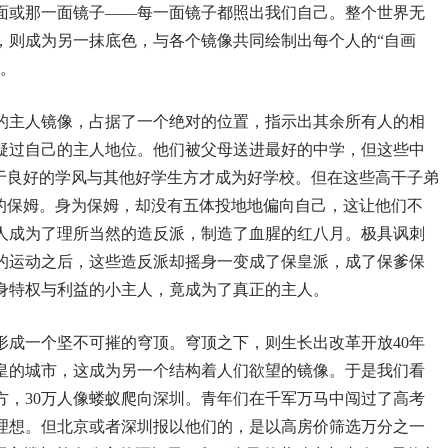
面或那一面镜子——每一面镜子都照出我们自己。整个世界无
，则成为另一抹底色，与各个镜像共同绘制出每个人的“自画
像。
的主人镜像，占据了一个绝对的位置，指示出其余所有人的相
怀疑过自己的主人地位。他们被父母送进最好的中学，但这些中
由于良好的学风与其他好学生方才成为好学校。但在这些高干子弟
”的保姆。身为保姆，却没有五体投地地偏向自己，这让他们不
人成为了理所当然的造反派，制造了血腥的红八月。极具讽刺
的运动之后，这些造反派却摇身一变成了保皇派，成了保爹保
身特权与利益的小主人，竟成为了真正的主人。
形成一个坚不可摧的穹顶。穹顶之下，则生长出改革开放40年
皇的城市，这成为另一个结构着人们欲望的镜像。于是我们看
方，30万人像蝼蚁爬向深圳。青年们在千军万马中闯过了高考
理想。但北京或者深圳报以他们的，是以高房价筛选万分之一