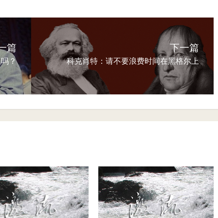
一篇
下一篇
题吗？
科克肖特：请不要浪费时间在黑格尔上