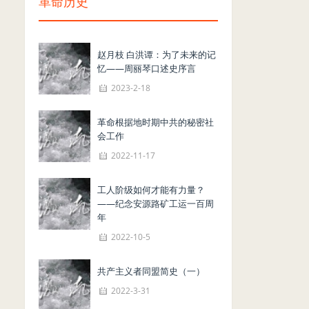
革命历史
赵月枝 白洪谭：为了未来的记
忆——周丽琴口述史序言
2023-2-18
革命根据地时期中共的秘密社
会工作
2022-11-17
工人阶级如何才能有力量？
——纪念安源路矿工运一百周
年
2022-10-5
共产主义者同盟简史（一）
2022-3-31