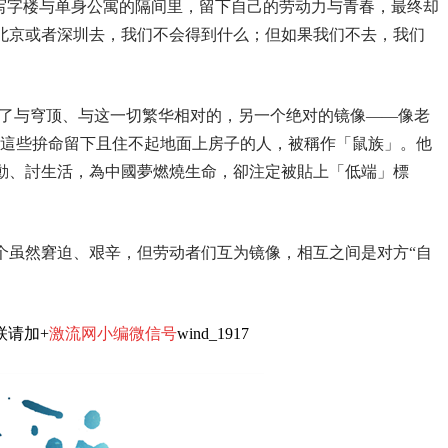
的写字楼与单身公寓的隔间里，留下自己的劳动力与青春，最终却
北京或者深圳去，我们不会得到什么；但如果我们不去，我们
现了与穹顶、与这一切繁华相对的，另一个绝对的镜像——像老
“這些拚命留下且住不起地面上房子的人，被稱作「鼠族」。他
動、討生活，為中國夢燃燒生命，卻注定被貼上「低端」標
个虽然窘迫、艰辛，但劳动者们互为镜像，相互之间是对方“自
联请加+
激流网小编微信号
wind_1917