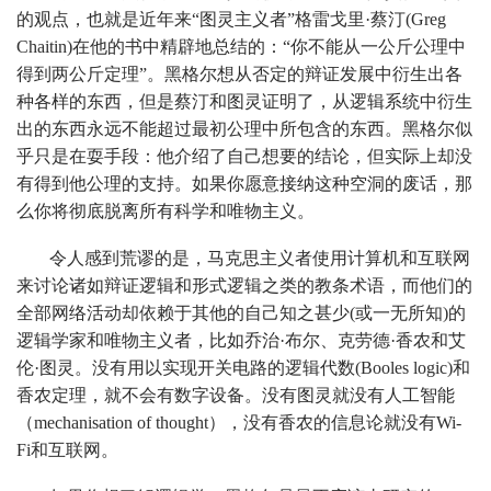
的观点，也就是近年来“图灵主义者”格雷戈里·蔡汀(Greg
Chaitin)在他的书中精辟地总结的：“你不能从一公斤公理中
得到两公斤定理”。黑格尔想从否定的辩证发展中衍生出各
种各样的东西，但是蔡汀和图灵证明了，从逻辑系统中衍生
出的东西永远不能超过最初公理中所包含的东西。黑格尔似
乎只是在耍手段：他介绍了自己想要的结论，但实际上却没
有得到他公理的支持。如果你愿意接纳这种空洞的废话，那
么你将彻底脱离所有科学和唯物主义。
令人感到荒谬的是，马克思主义者使用计算机和互联网
来讨论诸如辩证逻辑和形式逻辑之类的教条术语，而他们的
全部网络活动却依赖于其他的自己知之甚少(或一无所知)的
逻辑学家和唯物主义者，比如乔治·布尔、克劳德·香农和艾
伦·图灵。没有用以实现开关电路的逻辑代数(Booles logic)和
香农定理，就不会有数字设备。没有图灵就没有人工智能
（mechanisation of thought），没有香农的信息论就没有Wi-
Fi和互联网。