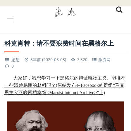
科克肖特：请不要浪费时间在黑格尔上
思想
6年前 (2020-08-03)
3,320
激流网
0
大家好，我想学习一下黑格尔的辩证唯物主义。能推荐
一些清楚易懂的材料吗？(原帖发布在Facebook的群组“马克
思主义互联网档案馆<Marxist Internet Archive>”上)