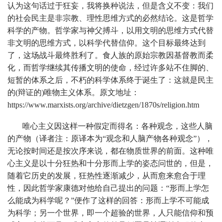
认为这句话过于狂妄，我将换种说法，但是含义不变：我们
的社会民主是非宗教、理性思维方式的必然结论。这是哲学
科学的产物。哲学家与神父搏斗，以用文明的思维方式代替
非文明的思维方式，以科学代替信仰。这个目标最终达到
了，这场战斗最终胜利了。食人族的原始宗教因基督教而柔
化，而哲学继续其传播文明的使命，经过许多站不住脚的、
短暂的体系之后，不朽的科学体系终于诞生了：这就是民主
的(辩证的)唯物主义体系。原文地址：
https://www.marxists.org/archive/dietzgen/1870s/religion.htm
唯心主义因这样一种假定而得名：各种观念，这些人脑
的产物（译者注：原译本为“观念和人脑产物各种观念”），
无论按时间还是按次序来说，都在物质世界的前面。这种唯
心主义是以十分狂热和十分形而上学的姿态问世的，但是，
随着它历史的发展，狂热性逐渐减少，从而愈来愈合于理
性，因此哲学家康德对他给自己提出的问题：“形而上学怎
么能成为科学呢？”便作了这样的回答：形而上学不可能成
为科学；另一个世界，即一个超验的世界，人只能信仰和预