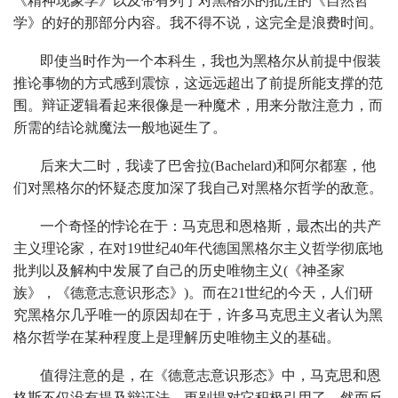
《精神现象学》以及带有列宁对黑格尔的批注的《自然哲
学》的好的那部分内容。我不得不说，这完全是浪费时间。
即使当时作为一个本科生，我也为黑格尔从前提中假装
推论事物的方式感到震惊，这远远超出了前提所能支撑的范
围。辩证逻辑看起来很像是一种魔术，用来分散注意力，而
所需的结论就魔法一般地诞生了。
后来大二时，我读了巴舍拉(Bachelard)和阿尔都塞，他
们对黑格尔的怀疑态度加深了我自己对黑格尔哲学的敌意。
一个奇怪的悖论在于：马克思和恩格斯，最杰出的共产
主义理论家，在对19世纪40年代德国黑格尔主义哲学彻底地
批判以及解构中发展了自己的历史唯物主义(《神圣家
族》，《德意志意识形态》)。而在21世纪的今天，人们研
究黑格尔几乎唯一的原因却在于，许多马克思主义者认为黑
格尔哲学在某种程度上是理解历史唯物主义的基础。
值得注意的是，在《德意志意识形态》中，马克思和恩
格斯不仅没有提及辩证法，更别提对它积极引用了，然而反