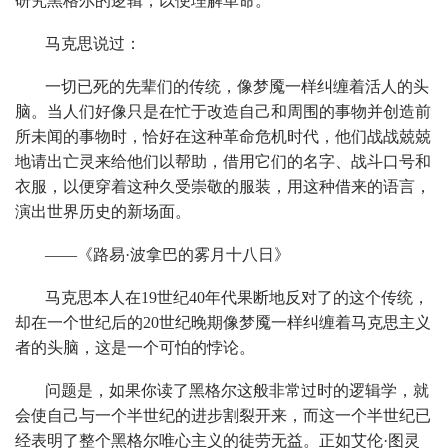
研究黑格尔的逻辑，以便理解革命。
马克思说过：
一切已死的先辈们的传统，像梦魇一样纠缠着活人的头
脑。当人们好像只是在忙于改造自己和周围的事物并创造前
所未闻的事物时，恰好在这种革命危机时代，他们战战兢兢
地请出亡灵来给他们以帮助，借用它们的名字、战斗口号和
衣服，以便穿着这种久受崇敬的服装，用这种借来的语言，
演出世界历史的新场面。
——《路易·波拿巴的雾月十八日》
马克思本人在19世纪40年代果断地反对了的这个传统，
却在一个世纪后的20世纪晚期像梦魇一样纠缠着马克思主义
者的头脑，这是一个可怕的悖论。
问题是，如果你读了黑格尔这般非常过时的逻辑学，就
会使自己与一个半世纪的进步割裂开来，而这一个半世纪已
经表明了整个黑格尔唯心主义的徒劳无益。正如艾伦·图灵