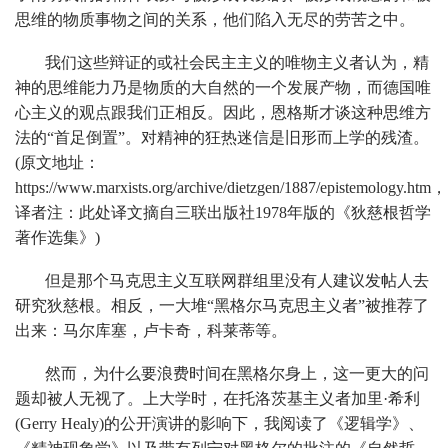
思维的物质事物之间的关系，他们陷入无尽的劳苦之中。
我们这些辩证的或社会民主主义的唯物主义者认为，精
神的思维能力乃是物质的大自然的一个发展产物，而德国唯
心主义的观点跟我们正相反。因此，恩格斯才谈这种思维方
法的“首足倒置”。对精神的狂热迷信是旧形而上学的残渣。
(原文地址：
https://www.marxists.org/archive/dietzgen/1887/epistemology.htm，
译者注：此处译文摘自三联出版社1978年版的《狄慈根哲学
著作选集》)
但是那个马克思主义互联网群组里没有人建议发帖人去
研究狄慈根。相反，一大堆“黑格尔马克思主义者”被推荐了
出来：马尔库塞，卢卡奇，科莱蒂等。
然而，为什么要浪费时间在黑格尔身上，这一更大的问
题却被人无视了。上大学时，在托洛茨基主义者加里·希利
(Gerry Healy)的公开演讲的影响下，我阅读了《逻辑学》、