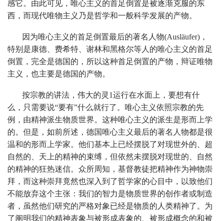
感它。由此可见，唯心主义的首足倒置是被逐渐克服的东
西，而现代唯物主义乃是哲学和一般科学发展的产物。
因为唯心主义的首足倒置最后的著名人物(Ausläufer)，
特别是康德、费希特、谢林和黑格尔等人的唯心主义的首足
倒置，完全是德国的，所以这种首足倒置的产物，辩证唯物
主义，也主要是德国的产物。
按宗教的讲法，伟大的灵1运行在水面上，要想有什
么，只需要说“要有”什么就行了。唯心主义依照宗教的先
例，由精神派生物质世界。这种唯心主义的派生是形而上学
的。但是，如前所述，德国唯心主义最后的著名人物都是很
温和的形而上学家。他们基本上已经摆脱了对现世外的、超
自然的、天上的精神的束缚，但依然未摆脱对现世的、自然
的精神的狂热迷信。众所周知，基督教徒把精神作为神物崇
拜，而这种崇拜竟然也深入到了哲学家的心目中，以致他们
不能放弃这个主张：我们的智力是物质世界的创作者或制造
者，虽然他们研究的严格对象已经是物质的人类精神了。为
了阐明我们的精神表象与被形成表象的、被形成概念的和被