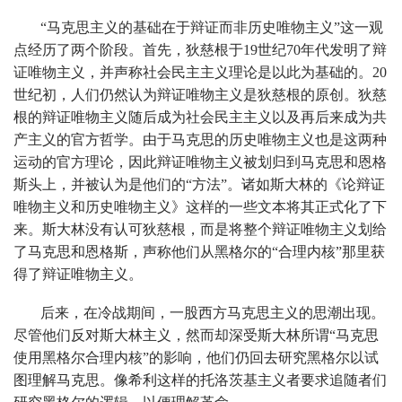
“马克思主义的基础在于辩证而非历史唯物主义”这一观
点经历了两个阶段。首先，狄慈根于19世纪70年代发明了辩
证唯物主义，并声称社会民主主义理论是以此为基础的。20
世纪初，人们仍然认为辩证唯物主义是狄慈根的原创。狄慈
根的辩证唯物主义随后成为社会民主主义以及再后来成为共
产主义的官方哲学。由于马克思的历史唯物主义也是这两种
运动的官方理论，因此辩证唯物主义被划归到马克思和恩格
斯头上，并被认为是他们的“方法”。诸如斯大林的《论辩证
唯物主义和历史唯物主义》这样的一些文本将其正式化了下
来。斯大林没有认可狄慈根，而是将整个辩证唯物主义划给
了马克思和恩格斯，声称他们从黑格尔的“合理内核”那里获
得了辩证唯物主义。
后来，在冷战期间，一股西方马克思主义的思潮出现。
尽管他们反对斯大林主义，然而却深受斯大林所谓“马克思
使用黑格尔合理内核”的影响，他们仍回去研究黑格尔以试
图理解马克思。像希利这样的托洛茨基主义者要求追随者们