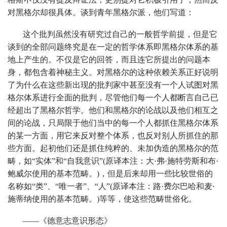
对黑格尔却很具体。谈到青年黑格尔派，他们写道：
这个批判虽然没有研究过自己的一般哲学前提，但是它
谈到的全部问题终究是在一定的哲学体系即黑格尔体系的基
地上产生的。不仅是它的回答，而且连它所提出的问题本
身，都包含着神秘主义。对黑格尔的这种依赖关系正好说明
了为什么在这些新出现的批判家中甚至没有一个人试图对黑
格尔体系进行全面的批判，尽管他们每一个人都断言自己已
经超出了黑格尔哲学。他们和黑格尔的论战以及他们相互之
间的论战，只局限于他们当中的每一个人都抓住黑格尔体系
的某一方面，用它来反对整个体系，也反对别人所抓住的那
些方面。起初他们还是抓住纯粹的、未加伪造的黑格尔的范
畴，如“实体”和“自我意识”(原译本注：大·弗·施特劳斯和布·
鲍威尔使用的基本范畴。)，但是后来却用一些比较世俗的
名称如“类”、“唯一者”、“人”(原译本注：路·费尔巴哈和麦·
施蒂纳使用的基本范畴。)等等，使这些范畴世俗化。
——《德意志意识形态》