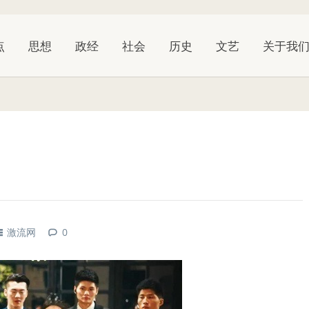
点
思想
政经
社会
历史
文艺
关于我
激流网
0