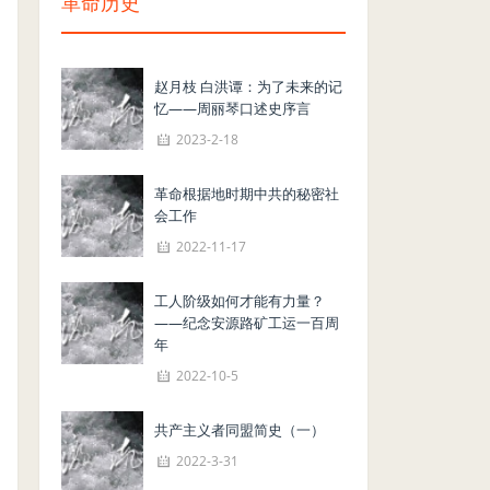
革命历史
赵月枝 白洪谭：为了未来的记
忆——周丽琴口述史序言
2023-2-18
革命根据地时期中共的秘密社
会工作
2022-11-17
工人阶级如何才能有力量？
——纪念安源路矿工运一百周
年
2022-10-5
共产主义者同盟简史（一）
2022-3-31