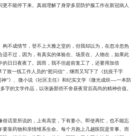
问更不能停下来。真就理解了身穿多层防护服工作在新冠病人
、构不成情节，登不上大雅之堂的，但我却以为，在忽冷忽热
合适不过，因为，有真实的体验在、场景在、人物在，如果此
中的日日夜夜了。因而，我不但超前复工了，还要用加倍
草了致一线工作人员的“慰问信”，继而又写下了《抗疫千字
神”》、微小说《社区主任》和纪实文学《微光成炬----一本防
万多字的文学作品，以张扬那些不舍昼夜背后高尚的精神价值。
像俗话里所说的，上有高堂，下有妻小。即使再忙，也不能忘
年要靠药物和亲情维系生命。每个月跑上几趟医院是常事。而