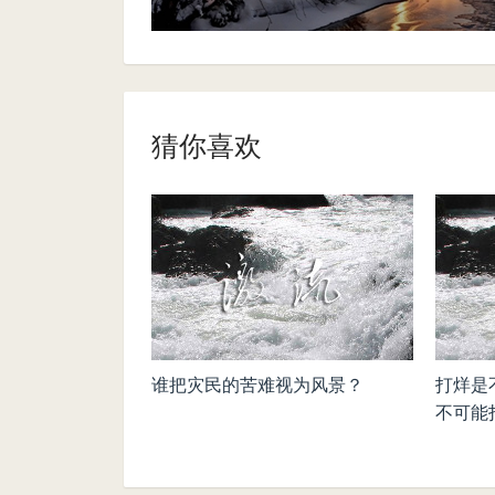
猜你喜欢
谁把灾民的苦难视为风景？
打烊是
不可能