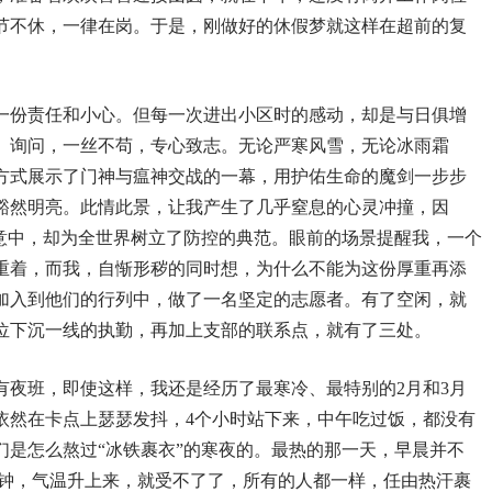
节不休，一律在岗。于是，刚做好的休假梦就这样在超前的复
一份责任和小心。但每一次进出小区时的感动，却是与日俱增
、询问，一丝不苟，专心致志。无论严寒风雪，无论冰雨霜
方式展示了门神与瘟神交战的一幕，用护佑生命的魔剑一步步
豁然明亮。此情此景，让我产生了几乎窒息的心灵冲撞，因
经意中，却为全世界树立了防控的典范。眼前的场景提醒我，一个
重着，而我，自惭形秽的同时想，为什么不能为这份厚重再添
加入到他们的行列中，做了一名坚定的志愿者。有了空闲，就
位下沉一线的执勤，再加上支部的联系点，就有了三处。
有夜班，即使这样，我还是经历了最寒冷、最特别的2月和3月
依然在卡点上瑟瑟发抖，4个小时站下来，中午吃过饭，都没有
们是怎么熬过“冰铁裹衣”的寒夜的。最热的那一天，早晨并不
0多钟，气温升上来，就受不了了，所有的人都一样，任由热汗裹