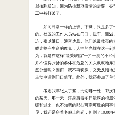
就接到通知，因为防控新冠疫情的需要，春
工中被打破了。
如同寻常一样的上班、下班，只是多了
的。社区的工作人员站在门口，拦车、测温
冻，夜以继日，通宵达旦。他们以最敞亮的
驱走抢夺生命的魔鬼，人性的光辉在这一刻
为，就是在这样“险关峻隘”一拦一测的不
并不懂得张扬的群体在危急的关头默默地厚
些分量呢？因而，我不再犹豫，义无反顾地
主动申请到门口值守。此外，我还参加了单
考虑我年纪大了些，无论哪一处，都没
的某天。那一天，浑身裹着冬日最厚的棉服
暖和过来。也不知我的那些可亲可敬的同事
显，我还是穿着冬服上的岗，但到了10:0