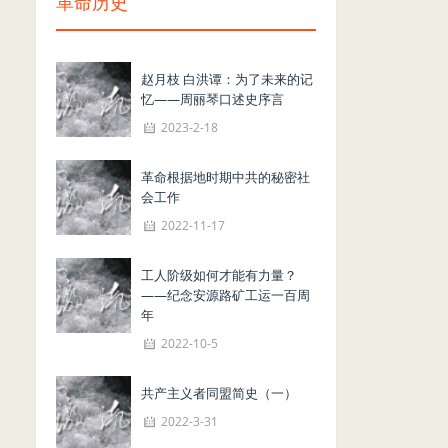
革命历史
赵月枝 白洪谭：为了未来的记
忆——周丽琴口述史序言
2023-2-18
革命根据地时期中共的秘密社
会工作
2022-11-17
工人阶级如何才能有力量？
——纪念安源路矿工运一百周
年
2022-10-5
共产主义者同盟简史（一）
2022-3-31