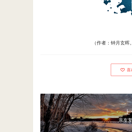
（作者：
钟月玄晖
喜
上
亲友