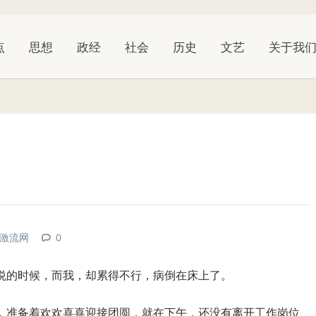
点
思想
政经
社会
历史
文艺
关于我
激流网
0
悦的时候，而我，却累得不行，病倒在床上了。
，准备着欢欢喜喜迎接团圆，就在下午，还没有离开工作岗位