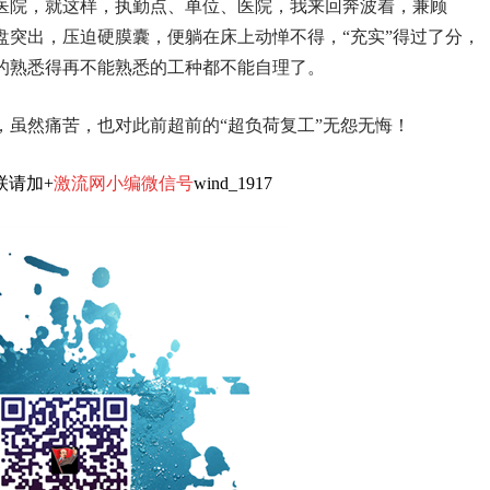
医院，就这样，执勤点、单位、医院，我来回奔波着，兼顾
盘突出，压迫硬膜囊，便躺在床上动惮不得，“充实”得过了分，
的熟悉得再不能熟悉的工种都不能自理了。
，虽然痛苦，也对此前超前的“超负荷复工”无怨无悔！
联请加+
激流网小编微信号
wind_1917