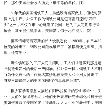
代，那个美国社会收入历史上最平等的年代。[1]
60年代的美国钢铁工人，虽然没有当家做主，但绝对算
得上是中产。外公工作的钢铁公司是迈阿密河流域“四巨
头”之一，不仅在市中心建造了公园，还为工人定期举行音
乐会，甚至提供奖学金。美国梦，似乎尽在咫尺。[2]
但事情却随着万斯的长大慢慢恶化，1989年，在日本和
拉美的冲击下，钢铁公司濒临破产了，紧接着便是重组、清
算，还有失业。
当铁锈斑驳的工厂大门关闭时，工人们才意识到那是老
旧制造业发出的最后一声闷响。和外公一样，钢铁工人不明
白为什么自己的工作莫名其妙地被拉美人和亚洲人抢走了，
电视里却说伟大的美国“驶进了信息高速公路”。
很少有学者愿意去描述在阿巴拉契亚的崇山峻岭中，失
业工人们的彷徨与无助，他们更热衷与研究全球化和科技进
步如何摧毁了美国的老工业基地，大大小小的著作中，美国