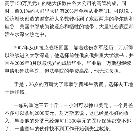
高于150万美元）的绝大多数由各大公司的高管构成。同
时，前0.1%的人群里大约有20%是金融从业者[1]。可以说，
经济增长创造的财富绝大多数转移到了东西两岸的华尔街和
硅谷，美国中部成为被遗忘和牺牲的地带，大量社会底层却
活在水深火热之中。
2007年从伊拉克战场回国。靠着这份参军经历，万斯得
以继续进入大学深造，他选择前往俄亥俄州里大学读书，并
且在2009年8月以最优异的成绩毕业。毕业后，万斯想继续
申请耶鲁法学院，但法学院的学费高昂，他无法负担。
于是，26岁的万斯为了赚取学费和生活费，选择去工地
干活挣钱。
一箱砖重达三五十斤，一小时可以挣13美元，一个月差
不多可以拿到2000美元。对万斯来说，这已经是很好的收
入。毕竟他的外婆已经连每月300美元的医疗保险都交不起
了。一些童年的伙伴找不到工作开始领失业救济。