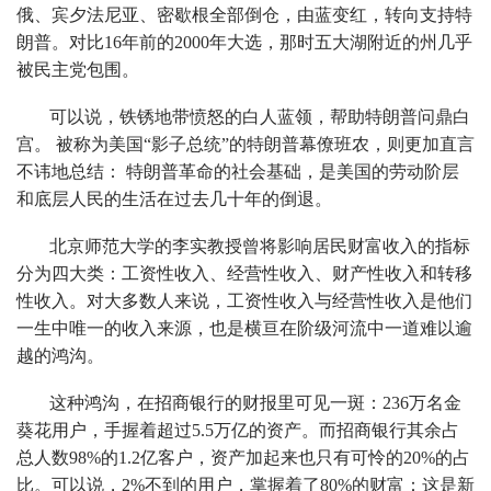
俄、宾夕法尼亚、密歇根全部倒仓，由蓝变红，转向支持特
朗普。对比16年前的2000年大选，那时五大湖附近的州几乎
被民主党包围。
可以说，铁锈地带愤怒的白人蓝领，帮助特朗普问鼎白
宫。 被称为美国“影子总统”的特朗普幕僚班农，则更加直言
不讳地总结： 特朗普革命的社会基础，是美国的劳动阶层
和底层人民的生活在过去几十年的倒退。
北京师范大学的李实教授曾将影响居民财富收入的指标
分为四大类：工资性收入、经营性收入、财产性收入和转移
性收入。对大多数人来说，工资性收入与经营性收入是他们
一生中唯一的收入来源，也是横亘在阶级河流中一道难以逾
越的鸿沟。
这种鸿沟，在招商银行的财报里可见一斑：236万名金
葵花用户，手握着超过5.5万亿的资产。而招商银行其余占
总人数98%的1.2亿客户，资产加起来也只有可怜的20%的占
比。可以说，2%不到的用户，掌握着了80%的财富：这是新