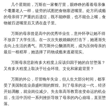
几个星期前，万斯在一家餐厅里，眼睁睁的看着母亲像
个耄耋老人一样，徒劳的试图把食物塞进嘴里。处方药成瘾
的母亲得了严重的后遗症，既不能睁眼，也不能合上嘴，食
物被舀进嘴里后又洒在盘子里。
万斯的母亲曾是高中的优秀毕业生，意外怀孕让她不得
不放弃了大学生活。在一次次失败婚姻的打击下，她逐渐失
去向上生活的勇气。而万斯外公酗酒而死，成为压倒母亲的
最后一根稻草，她选择了药物成瘾来逃避现实。
万斯母亲悲剧有多大程度上应该归因于她的自甘堕落？
又有多大程度上取决于社会环境、文化和家庭背景？
万斯的外公，尽管晚年失业，但人生大部分时间，都享
受了美国制造业鼎盛时期的辉煌。到了母亲的这一代，经济
开始凋敝，就业岗位减少。失去靠高等教育改变命运的机会
后，生活中历经一系列挫折导致了母亲的内心崩塌，直至堕
落。