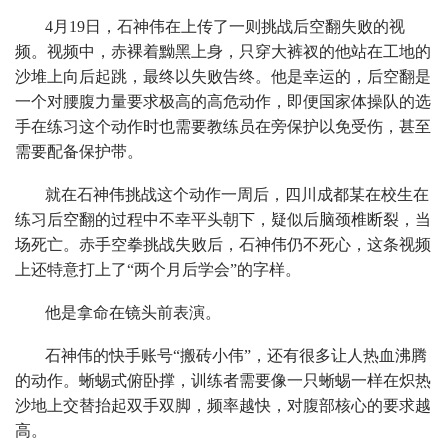
4月19日，石神伟在上传了一则挑战后空翻失败的视
频。视频中，赤裸着黝黑上身，只穿大裤衩的他站在工地的
沙堆上向后起跳，最终以失败告终。他是幸运的，后空翻是
一个对腰腹力量要求极高的高危动作，即便国家体操队的选
手在练习这个动作时也需要教练员在旁保护以免受伤，甚至
需要配备保护带。
就在石神伟挑战这个动作一周后，四川成都某在校生在
练习后空翻的过程中不幸平头朝下，疑似后脑颈椎断裂，当
场死亡。赤手空拳挑战失败后，石神伟仍不死心，这条视频
上还特意打上了“两个月后学会”的字样。
他是拿命在镜头前表演。
石神伟的快手账号“搬砖小伟”，还有很多让人热血沸腾
的动作。蜥蜴式俯卧撑，训练者需要像一只蜥蜴一样在炽热
沙地上交替抬起双手双脚，频率越快，对腹部核心的要求越
高。