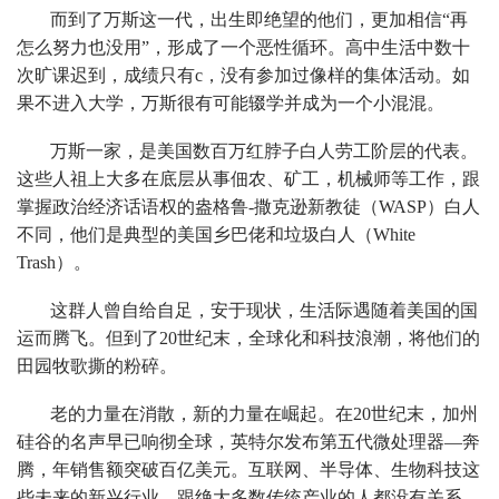
而到了万斯这一代，出生即绝望的他们，更加相信“再
怎么努力也没用”，形成了一个恶性循环。高中生活中数十
次旷课迟到，成绩只有c，没有参加过像样的集体活动。如
果不进入大学，万斯很有可能辍学并成为一个小混混。
万斯一家，是美国数百万红脖子白人劳工阶层的代表。
这些人祖上大多在底层从事佃农、矿工，机械师等工作，跟
掌握政治经济话语权的盎格鲁-撒克逊新教徒（WASP）白人
不同，他们是典型的美国乡巴佬和垃圾白人（White
Trash）。
这群人曾自给自足，安于现状，生活际遇随着美国的国
运而腾飞。但到了20世纪末，全球化和科技浪潮，将他们的
田园牧歌撕的粉碎。
老的力量在消散，新的力量在崛起。在20世纪末，加州
硅谷的名声早已响彻全球，英特尔发布第五代微处理器—奔
腾，年销售额突破百亿美元。互联网、半导体、生物科技这
些未来的新兴行业，跟绝大多数传统产业的人都没有关系。