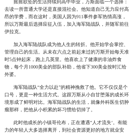
摇摇欲坠的生活持续到高中毕业，万斯面临一个选择：
去读一所普通大学还是直接混社会。他知道自己无力应付高
昂的学费，而在这时，美国人因为911事件参军热情高涨，
所以万斯最后选择应征入伍，加入海军陆战队，并随军前往
伊拉克。
加入海军陆战队成为他人生的转折。他开始学会掌控、
管理自己的生活。从未在六点之前起来过的万斯开始每天准
时5点钟起床，跑上几英里。他喜欢上了健康的非油炸食
物，每个月1000美金的部队补助，他省下300美金按时汇给
外婆。
海军陆战队“全力以赴”的精神挽救了他。它不仅仅是个
口号，更是一种生活方式。这跟万斯从小自甘堕落的成长环
境形成了鲜明对比。海军陆战队的生活，就像外科医生切肿
瘤那样，把他从小积累的坏习惯给切掉了。
此时他成长的小镇哥伦布，正在遭遇“人才流失‘。有能
力的年轻人大多选择离开，到社会资源更好的地方就业安