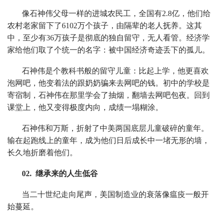
像石神伟父母一样的进城农民工，全国有2.8亿，他们给
农村老家留下了6102万个孩子，由隔辈的老人抚养。这其
中，至少有36万孩子是彻底的独自留守，无人看管。经济学
家给他们取了个统一的名字：被中国经济奇迹丢下的孤儿。
石神伟是个教科书般的留守儿童：比起上学，他更喜欢
泡网吧，他变着法的跟奶奶骗来去网吧的钱。初中的学校是
寄宿制，石神伟在那里学会了抽烟，翻墙去网吧包夜。回到
课堂上，他又变得极度内向，成绩一塌糊涂。
石神伟和万斯，折射了中美两国底层儿童破碎的童年。
输在起跑线上的童年，成为他们日后成长中一堵无形的墙，
长久地折磨着他们。
02. 继承来的人生低谷
当二十世纪走向尾声，美国制造业的衰落像瘟疫一般开
始蔓延。