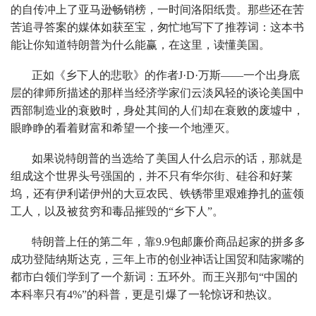
的自传冲上了亚马逊畅销榜，一时间洛阳纸贵。那些还在苦
苦追寻答案的媒体如获至宝，匆忙地写下了推荐词：这本书
能让你知道特朗普为什么能赢，在这里，读懂美国。
正如《乡下人的悲歌》的作者J·D·万斯——一个出身底
层的律师所描述的那样当经济学家们云淡风轻的谈论美国中
西部制造业的衰败时，身处其间的人们却在衰败的废墟中，
眼睁睁的看着财富和希望一个接一个地湮灭。
如果说特朗普的当选给了美国人什么启示的话，那就是
组成这个世界头号强国的，并不只有华尔街、硅谷和好莱
坞，还有伊利诺伊州的大豆农民、铁锈带里艰难挣扎的蓝领
工人，以及被贫穷和毒品摧毁的“乡下人”。
特朗普上任的第二年，靠9.9包邮廉价商品起家的拼多多
成功登陆纳斯达克，三年上市的创业神话让国贸和陆家嘴的
都市白领们学到了一个新词：五环外。而王兴那句“中国的
本科率只有4%”的科普，更是引爆了一轮惊讶和热议。