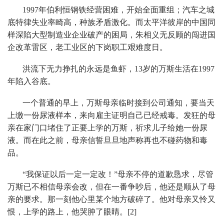
1997年伯利恒钢铁经营困难，开始全面重组；汽车之城
底特律失业率畸高，种族矛盾激化。而太平洋彼岸的中国同
样深陷大型制造业企业破产的困局，朱相义无反顾的闯进国
企改革雷区，老工业区的下岗职工艰难度日。
洪流下无力挣扎的永远是鱼虾，13岁的万斯生活在1997
年陷入谷底。
一个普通的早上，万斯母亲临时接到公司通知，要当天
上缴一份尿液样本，来向雇主证明自己已经戒毒。发狂的母
亲在家门口堵住了正要上学的万斯，祈求儿子给她一份尿
液。而在此之前，母亲信誓旦旦地声称再也不碰药物和毒
品。
“我保证以后一定一定改！”母亲不停的道歉恳求，尽管
万斯已不相信母亲会改，但在一番争吵后，他还是顺从了母
亲的要求。那一刻他心里某个地方破碎了。他对母亲又怜又
恨，上学的路上，他哭肿了眼睛。[2]