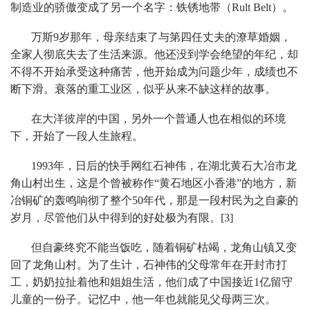
制造业的骄傲变成了另一个名字：铁锈地带（Rult Belt）。
万斯9岁那年，母亲结束了与第四任丈夫的潦草婚姻，
全家人彻底失去了生活来源。他还没到学会绝望的年纪，却
不得不开始承受这种痛苦，他开始成为问题少年，成绩也不
断下滑。衰落的重工业区，似乎从来不缺这样的故事。
在大洋彼岸的中国，另外一个普通人也在相似的环境
下，开始了一段人生旅程。
1993年，日后的快手网红石神伟，在湖北黄石大冶市龙
角山村出生，这是个曾被称作“黄石地区小香港”的地方，新
冶铜矿的轰鸣响彻了整个50年代，那是一段村民为之自豪的
岁月，尽管他们从中得到的好处极为有限。[3]
但自豪终究不能当饭吃，随着铜矿枯竭，龙角山镇又变
回了龙角山村。为了生计，石神伟的父母常年在开封市打
工，奶奶拉扯着他和姐姐生活，他们成了中国接近1亿留守
儿童的一份子。记忆中，他一年也就能见父母两三次。