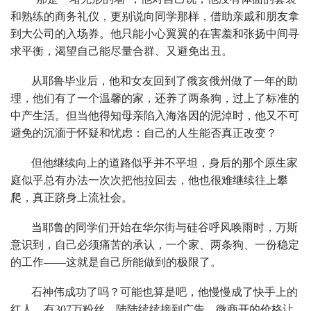
和熟练的商务礼仪，更别说向同学那样，借助亲戚和朋友拿
到大公司的入场券。他只能小心翼翼的在害羞和张扬中间寻
求平衡，渴望自己能尽量合群、又避免出丑。
从耶鲁毕业后，他和女友回到了俄亥俄州做了一年的助
理，他们有了一个温馨的家，还养了两条狗，过上了标准的
中产生活。但当他得知母亲陷入海洛因的泥淖时，他又不可
避免的沉湎于怀疑和忧虑：自己的人生能否真正改变？
但他继续向上的道路似乎并不平坦，身后的那个原生家
庭似乎总有办法一次次把他拉回去，他也很难继续往上攀
爬，真正跻身上流社会。
当耶鲁的同学们开始在华尔街与硅谷呼风唤雨时，万斯
意识到，自己必须痛苦的承认，一个家、两条狗、一份稳定
的工作——这就是自己所能做到的极限了。
石神伟成功了吗？可能也算是吧，他慢慢成了快手上的
红人，有307万粉丝，陆陆续续接到广告。微商开的价格让