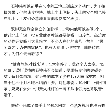
石神伟可以徒手在40度的工地上训练这个动作，为了拍
摄效果，他的速度很快。地上尘土飞扬，头上的安全帽也摔
在地上，工友们疑惑地看着他杂耍式的表演。
双脚完全腾空倒立的俯卧撑，17秒内他可以连做6个，
估计北上广深一批专业健身教练都要倒吸一口冷气。高难度
的动作开始吸引大量粉丝，不少人在他的账号下留言，“民
间奇才，该去国家队”。也有人觉得，他留在工地搬砖屈
才，为何不去当教练？
“健身教练对我来说，也太奢侈了，我这个人太瘦。”[5]
的确，误打误撞的石神伟不会知道，要维持专业的健硕身
材，每月蛋白粉、健身餐的成本至少在1万人民币左右，相
当于他五个月不吃不喝的工资。对他来说，10小时工作回到
家，奶奶在炉灶上用柴火炖好的一碗冬瓜排骨汤已算改善生
活了。
搬砖小伟成了快手上的知名网红，虽然发视频也没有收