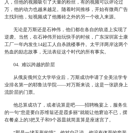
入，但他的视频吸引了大量的粉丝，有的视频可以评论过
万，他的动力也越来越足。随着时间推移，开始有微商广告
主找到他，短视频成了他搬砖之外的另一个收入来源。
无论是万斯还是石神伟，他们都在各自的轨道上实现了
逆袭。当然，在石神伟开始玩快手的时候，广东深圳富士康
工厂一年内发生14起工人自杀跳楼事件。太平洋两岸这两个
热血的励志故事，无法表征这个时代的所有事实。
04. 难以跨越的阶层
从俄亥俄州立大学毕业后，万斯成功申请了全美法学专
业排名第一的耶鲁法学院——对万斯来说，这是一张跻身上
流阶层的门票。
他总算成功了，或者说算是吧——招聘晚宴上，服务生
的一句“您是要白苏维翁还是霞多丽”就能让他窘迫不已，摆
在餐桌上的3把叉子和9个器皿就简直算是座迷宫了。
“那是一堵无形的墙”，他对自己说，他没有体面的套装