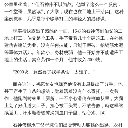
公室里坐着。‘”但石神伟不以为然。他举了这么一个反例：
一个堂哥，虽然读到了大学，现在也在工地上干活[4]。这种
案例教学，几乎是每个辍学打工的年轻人的必修课。
现实很快露出了残酷的一面。16岁的石神伟到伯父的工
地上打工，伯父是个工头，手下带着几十个建筑工，在外修
建仿古建筑为业。没有任何技能，只能干搬砖、抬钢筋水泥
等重体力活儿。年龄小、身材瘦弱、他一开始并不能适应工
地上的生活，卖命劳作一个月，他才收入2000块。
“2000块，竟然要了我半条命，太难了。”
而在这时，初恋女友也嫌弃他没有出息提出了分手。他
甚至产生了自杀的想法，觉着活着没有什么寄托。一次劳
作，他跑到树林里上厕所，一不小心滑倒在荆棘从里，大腿
上划了好几道大口子。担心被工头骂，不敢告假，就这样继
续返工，汗水顺着缝隙淌到血口子里，钻心疼。[4]
石神伟继承了父母叔伯们出卖劳动力赚钱的出路。农村