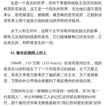
这是一个真实的世界，但对于掌握和操纵主流话语权的
精英阶层来说，这又是一个陌生的世界。无论他们愿不愿意
承认，那些被遗忘、被鄙视、被忽略的贫穷底层，正默默改
变世界上两个超级大国的政治秩序和经济格局。
乡下人和五环外，这两个太平洋两岸彼此独立的故事，
拥有几近相同的线索和底色，它们能够解释已经发生的，正
在发生的，和即将发生的一切。
01. 输在起跑线上的人
1984年，J·D·万斯（J.D.Vance)）在肯塔基州出生，他的
母亲在18岁时就生下了一个同母异父的姐姐，生下万斯之
后，母亲又带着万斯离开了她的第二任丈夫，为了改善家
境，万斯的外公带领全家搬到了俄亥俄州的米德尔敦。
万斯的外公在一家钢铁公司谋得一份职务。作为“老一
代美国人”，外公对钢铁工人的记忆还停留在辉煌的60年
代，那个被经济学家克鲁格曼称为“我们所钟爱的美国”的年