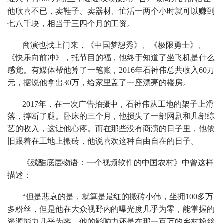
他欣喜不已，卖鞋子、卖器材、忙活一两个小时就可以赚到
七八千块，相当于三四个月的工资。
商演也找上门来，《中国梦想秀》、《极限勇士》、
《快乐向前冲》，托节目的福，他终于知道了坐飞机是什么
感觉。有媒体帮他算了一笔账，2016年石神伟总共收入60万
元，据说他拿出30万，给家里盖了一座漂亮的楼房。
2017年，在一次广告拍摄中，石神伟从工地的架子上滑
落，摔断了腿。卧床的三个月，他损失了一部网剧和几部综
艺的收入，这让他心疼。而在那些没有商演的日子里，他依
旧跟着在工地上搬砖，他说喜欢这种自由自在的日子。
《残酷底层物语：一个视频软件的中国农村》中曾这样
描述：
“但是悲哀的是，就算是最红的搬砖小伟，坐拥100多万
多粉丝，但是他在大众视野内的曝光度几乎为零，能掌握的
资源能力几乎为零。他的影响力还是在那一百万的乡村粉丝