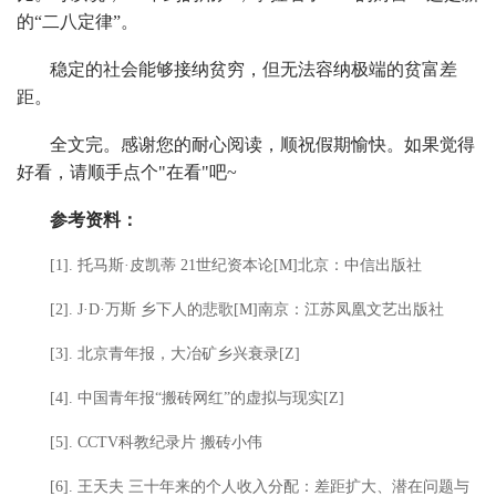
的“二八定律”。
稳定的社会能够接纳贫穷，但无法容纳极端的贫富差
距。
全文完。感谢您的耐心阅读，顺祝假期愉快。如果觉得
好看，请顺手点个"在看"吧~
参考资料：
[1]. 托马斯·皮凯蒂 21世纪资本论[M]北京：中信出版社
[2]. J·D·万斯 乡下人的悲歌[M]南京：江苏凤凰文艺出版社
[3]. 北京青年报，大冶矿乡兴衰录[Z]
[4]. 中国青年报“搬砖网红”的虚拟与现实[Z]
[5]. CCTV科教纪录片 搬砖小伟
[6]. 王天夫 三十年来的个人收入分配：差距扩大、潜在问题与