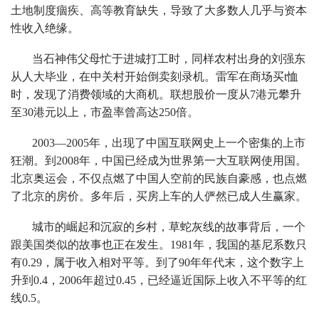
土地制度痼疾、高等教育缺失，导致了大多数人几乎与资本
性收入绝缘。
当石神伟父母忙于进城打工时，同样农村出身的刘强东
从人大毕业，在中关村开始倒卖刻录机。雷军在商场买t恤
时，发现了消费领域的大商机。联想股价一度从7港元攀升
至30港元以上，市盈率曾高达250倍。
2003—2005年，出现了中国互联网史上一个密集的上市
狂潮。到2008年，中国已经成为世界第一大互联网使用国。
北京奥运会，不仅点燃了中国人空前的民族自豪感，也点燃
了北京的房价。多年后，买房上车的人俨然已成人生赢家。
城市的崛起和沉寂的乡村，草蛇灰线的故事背后，一个
跟美国类似的故事也正在发生。1981年，我国的基尼系数只
有0.29，属于收入相对平等。到了90年年代末，这个数字上
升到0.4，2006年超过0.45，已经逼近国际上收入不平等的红
线0.5。