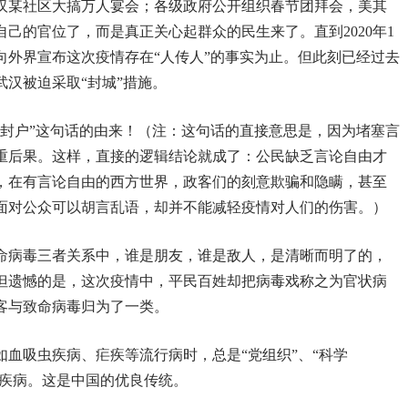
汉某社区大搞万人宴会；各级政府公开组织春节团拜会，美其
己的官位了，而是真正关心起群众的民生来了。直到2020年1
向外界宣布这次疫情存在“人传人”的事实为止。但此刻已经过去
武汉被迫采取“封城”措施。
州封户”这句话的由来！（注：这句话的直接意思是，因为堵塞言
重后果。这样，直接的逻辑结论就成了：公民缺乏言论自由才
，在有言论自由的西方世界，政客们的刻意欺骗和隐瞒，甚至
面对公众可以胡言乱语，却并不能减轻疫情对人们的伤害。）
命病毒三者关系中，谁是朋友，谁是敌人，是清晰而明了的，
但遗憾的是，这次疫情中，平民百姓却把病毒戏称之为官状病
客与致命病毒归为了一类。
血吸虫疾病、疟疾等流行病时，总是“党组织”、“科学
胜疾病。这是中国的优良传统。