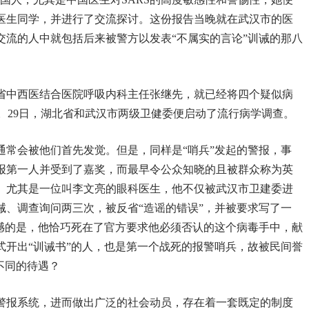
医生同学，并进行了交流探讨。这份报告当晚就在武汉市的医
交流的人中就包括后来被警方以发表“不属实的言论”训诫的那八
北省中西医结合医院呼吸内科主任张继先，就已经将四个疑似病
。29日，湖北省和武汉市两级卫健委便启动了流行病学调查。
通常会被他们首先发觉。但是，同样是“哨兵”发起的警报，事
报第一人并受到了嘉奖，而最早令公众知晓的且被群众称为英
。尤其是一位叫李文亮的眼科医生，他不仅被武汉市卫建委进
诫、调查询问两三次，被反省“造谣的错误”，并被要求写了一
遗憾的是，他恰巧死在了官方要求他必须否认的这个病毒手中，献
式开出“训诫书”的人，也是第一个战死的报警哨兵，故被民间誉
不同的待遇？
警报系统，进而做出广泛的社会动员，存在着一套既定的制度