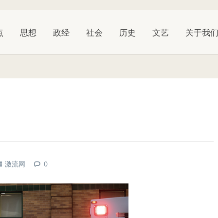
点
思想
政经
社会
历史
文艺
关于我
激流网
0