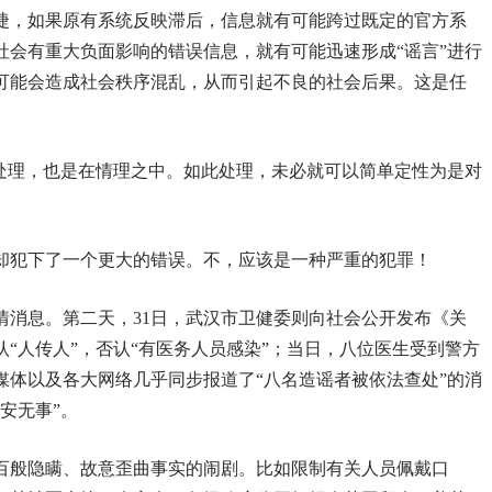
捷，如果原有系统反映滞后，信息就有可能跨过既定的官方系
社会有重大负面影响的错误信息，就有可能迅速形成“谣言”进行
可能会造成社会秩序混乱，从而引起不良的社会后果。这是任
的处理，也是在情理之中。如此处理，未必就可以简单定性为是对
却犯下了一个更大的错误。不，应该是一种严重的犯罪！
露疫情消息。第二天，31日，武汉市卫健委则向社会公开发布《关
“人传人”，否认“有医务人员感染”；当日，八位医生受到警方
流媒体以及各大网络几乎同步报道了“八名造谣者被依法查处”的消
安无事”。
百般隐瞒、故意歪曲事实的闹剧。比如限制有关人员佩戴口