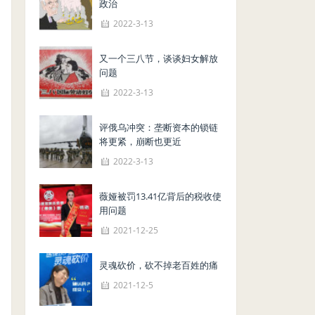
政治
2022-3-13
又一个三八节，谈谈妇女解放
问题
2022-3-13
评俄乌冲突：垄断资本的锁链
将更紧，崩断也更近
2022-3-13
薇娅被罚13.41亿背后的税收使
用问题
2021-12-25
灵魂砍价，砍不掉老百姓的痛
2021-12-5