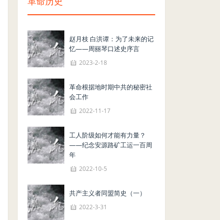
革命历史
赵月枝 白洪谭：为了未来的记
忆——周丽琴口述史序言
2023-2-18
革命根据地时期中共的秘密社
会工作
2022-11-17
工人阶级如何才能有力量？
——纪念安源路矿工运一百周
年
2022-10-5
共产主义者同盟简史（一）
2022-3-31