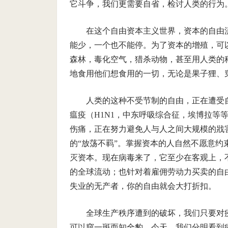
它斗争，我们更需要自省，检讨人类的行为
在这个自由资本主义世界，资本的自由
能少，一个也不能停。为了资本的增殖，可
森林，毒化空气，猎杀动物，甚至用人类的
地食用他们想食用的一切，无论是果子狸、
人类的这种不受节制的自由，正在遭受
瘟疫（H1N1，中东呼吸综合征，埃博拉等
伤痛，正在努力避免人与人之间大规模的戕
的“放荡不羁”。掌握资本的人自然不愿意
灭资本。现在病毒来了，它至少在客观上，
的全球流动；也针对着雇佣劳动力买卖的自
失业的无产者，你的自由就会大打折扣。
全球生产秩序遭到的破坏，我们只要对
可以窥一斑而知全豹。今天，我们分明看到