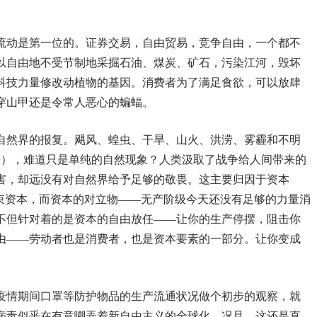
。
流动是第一位的。证券交易，自由贸易，竞争自由，一个都不
以自由地不受节制地采掘石油、煤炭、矿石，污染江河，毁坏
科技力量修改动植物的基因。消费者为了满足食欲，可以放肆
穿山甲还是令常人恶心的蝙蝠。
自然界的报复。飓风、蝗虫、干旱、山火、洪涝、雾霾和不明
等），难道只是单纯的自然现象？人类汲取了战争给人间带来的
害，却远没有对自然界给予足够的敬畏。这主要归因于资本
约束资本，而资本的对立物——无产阶级今天还没有足够的力量消
不但针对着的是资本的自由放任——让你的生产停摆，阻击你
由——劳动者也是消费者，也是资本要素的一部分。让你变成
疫情期间口罩等防护物品的生产流通状况做个初步的观察，就
病毒似乎在有意嘲弄着新自由主义的全球化。况且，这还是直