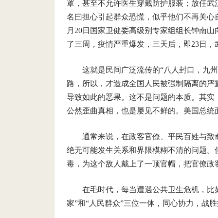
罩，甚至不允许医生穿戴防护服装；放任武
名曰担心引起群众恐慌，似乎他们不再关心自
月20日国家卫健委高级别专家组组长钟南山
了三周，疫情严重爆发，三天后，即23日，
这就是民间广泛流传的“八人封口，九
路，所以，才造成全国人民被强制隔离的严
导致如此的恶果。这不是问题的本质。其实
公然歪曲真相，也是屡见不鲜的。美国总统
通常来说，在政客官僚、平民百姓与致
绝无可能发生关系和界限模糊不清的问题。
毒，为这个敌人戴上了一顶官帽，把官僚政
在毛时代，每当遭遇公共卫生危机，比如
家”和“人民群众”三位一体，同心协力，战