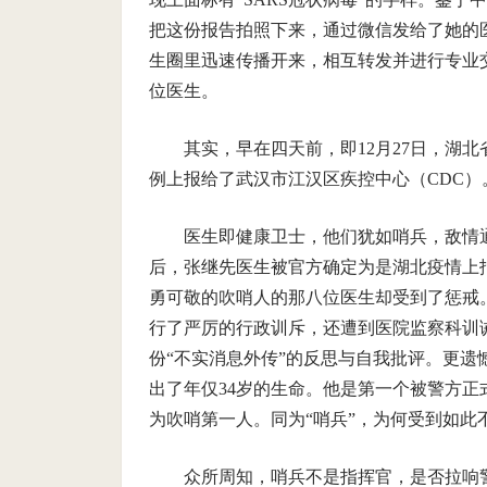
把这份报告拍照下来，通过微信发给了她的
生圈里迅速传播开来，相互转发并进行专业
位医生。
其实，早在四天前，即12月27日，湖
例上报给了武汉市江汉区疾控中心（CDC）
医生即健康卫士，他们犹如哨兵，敌情
后，张继先医生被官方确定为是湖北疫情上
勇可敬的吹哨人的那八位医生却受到了惩戒
行了严厉的行政训斥，还遭到医院监察科训
份“不实消息外传”的反思与自我批评。更
出了年仅34岁的生命。他是第一个被警方正
为吹哨第一人。同为“哨兵”，为何受到如此
众所周知，哨兵不是指挥官，是否拉响