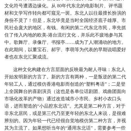
文化符号遭遇边缘化。从 80年代东北的电影制片、评书题
材和文学写作转向都可窥见一斑。东北人以往最擅长扮演的
身份不灵了！但是，东北毕竟是当时全国经济底子雄厚、市
民社会庞大的地区，有钱、有闲的第二代东北市民，率先抓
住了传入内地的欧美-港台流行文化，并乐此不疲地参与其
中。歌舞厅、录像厅、书报亭……成为了人潮涌动的地方。
在此期间，以董宝石、郝宇、李萌等为代表的早期说唱爱好
者也在东北汇聚成流。
这种文化构建在方言层面的反映最为耐人寻味：东北人
开始发明新的方言了。新的方言有两种，一是叛逆的第二代
年轻工人，通过模仿香港电影而创造的“塑料粤语”；二是登
上全国舞台的喜剧演员（这也是各单位话剧团、戏曲团面向
市场化改革的产物）通过改造城市小市民、乡村小农口头
语，进而塑造的“小品腔东北话”。尤其是第二种方言，对于
非东北居民，或是第三代乃至更年轻的东北人来说，是很难
辨别的。因为年轻一代已经很自觉地模仿第二种方言，并视
其为主流了。如果想听当年的“通用东北话”，需要参考一些