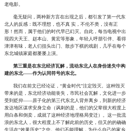
老电影。
毫无疑问，两种新方言在出现之后，都引发了第一代东
北人的反感：既不理想，也不真 实，不伦不类，没有正
形！然而，属于他们的时代早已幻灭。自此，每当电视中出
现四大天王、赵本山、黄宏等形象，年轻人呼朋引伴、看得
津津有味，老人们扭头出门、散步下棋的戏剧，几乎在每个
东北城镇家庭都屡屡上演。
第三重是在东北经济瓦解，流动东北人在身份迷失中构
建的东北——作为认同符号的东北。
我们在前文已经论证，“黄金时代”注定毁灭。这种毁灭
带来的是，东北经济动能丧失，市民社会瓦解，文化进一步
受到贬抑——原子化的第三代东北人背井离乡，到新的经济
发达地区谋求安身立命（讽刺的是，他们的父辈很大程度上
用白条和倒卖，成就了这种经济地理格局变迁）。这一批流
浪的东北人，很大程度上不了解此前的历史，但又的的确确
生活在“效果历史”之中。他们不能理解，为什么自己的家乡