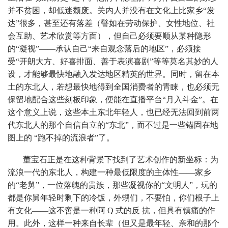
并不贫困，却低迷颓废。关内人并没有在文化上比家乡“发
达”很多，甚至还有落差（譬如在劳动保护、女性地位、社
会互助、艺术欣赏等方面），但自己必须要顺从某种隐形
的“凝视”——承认自己“来自观念落后的地区”，必须接
受“开朗大方、好喜排面、善于表演喜剧”等等莫名其妙的人
设，才能够最快地融入发达地区精英的世界。同时，留在本
土的东北人，若想最快地得到全国消费者的青睐，也必须无
保留地配合这些刻板印象，便能在直播平台“月入斗金”。在
这个意义上说，这些本土东北年轻人，也已经无法回到前两
代东北人的那个自信自立的“东北”，而不过是一些锚固在地
图上的 “跑不掉的流浪者”了。
董宝石正是在这种背景下找到了艺术创作的新坐标：为
流浪一代的东北人，构建一种最低限度的主体性——家乡
的“老舅”，一位落魄的贵族，那些凝视你的“文明人”，玩的
都是你舅年轻时剩下的冷饭，外甥们，不要怕，你们根子上
有文化——这不啻是一种阿 Q 式的反 抗，但具有镇痛的作
用。此外，这样一种来自长辈（但又是最年轻、亲和的那个