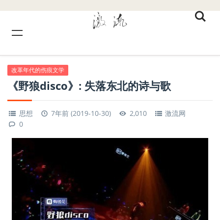
改革年代的伤痕文学
《野狼disco》: 失落东北的诗与歌
思想
7年前 (2019-10-30)
2,010
激流网
0