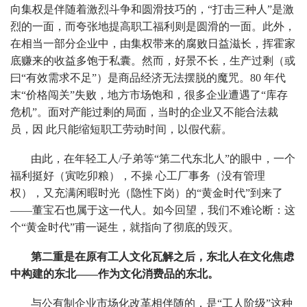
向集权是伴随着激烈斗争和圆滑技巧的，“打击三种人”是激
烈的一面，而夸张地提高职工福利则是圆滑的一面。此外，
在相当一部分企业中，由集权带来的腐败日益滋长，挥霍家
底赚来的收益多饱于私囊。然而，好景不长，生产过剩（或
曰“有效需求不足”）是商品经济无法摆脱的魔咒。80 年代
末“价格闯关”失败，地方市场饱和，很多企业遭遇了“库存
危机”。面对产能过剩的局面，当时的企业又不能合法裁
员，因 此只能缩短职工劳动时间，以假代薪。
由此，在年轻工人/子弟等“第二代东北人”的眼中，一个
福利挺好（寅吃卯粮），不操 心工厂事务（没有管理
权），又充满闲暇时光（隐性下岗）的“黄金时代”到来了
——董宝石也属于这一代人。如今回望，我们不难论断：这
个“黄金时代”甫一诞生，就指向了彻底的毁灭。
第二重是在原有工人文化瓦解之后，东北人在文化焦虑
中构建的东北——作为文化消费品的东北。
与公有制企业市场化改革相伴随的，是“工人阶级”这种