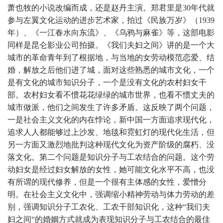
萧也牧的小说改编而成，还是赵丹主演。郑君里是30年代就
参与左翼文化运动的进步艺术家，拍过《民族万岁》（1939
年）、《一江春水向东流》、《乌鸦与麻雀》等，这部电影
同样是昆仑影业公司拍摄。《我们夫妇之间》讲的是一个大
城市的革命青年到了根据地，与当地的女劳动模范恋爱、结
婚，解放之后他们进了城，面对这些熟悉的城市文化，一个
是有文化的城市知识分子，一个是没有文化的农村妇女干
部。农村妇女看不惯花花绿绿的城市世界，也看不惯丈夫的
城市做派，他们之间发生了许多矛盾。这反映了两个问题，
一是社会主义文化的内在悖论，新中国一方面追求现代化，
追求人人都能够过上沙发、地毯和霓虹灯的现代化生活，但
另一方面又激烈地批判这种现代文化为资产阶级的腐朽、没
落文化。第二个问题是知识分子与工农结合的问题。这个劳
动妇女是经过妇女解放的女性，她可能文化水平不高，也没
有所谓的现代修养，但是一个很有主体感的女性，爱憎分
明。在社会主义文化中，强调缩小精神劳动与体力劳动的差
别，强调知识分子工农化、工农干部知识化，这种“我们夫
妇之间“的婚姻方式就成为表现知识分子与工农结合的最佳