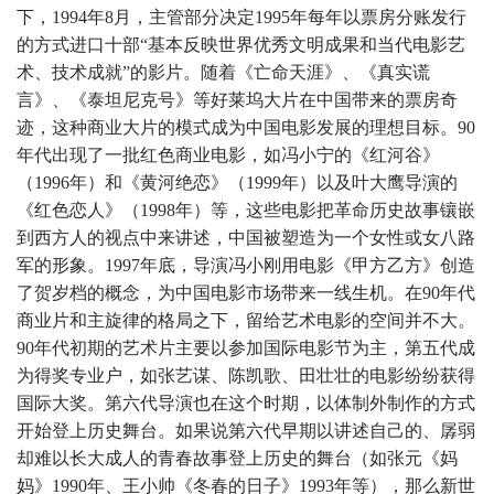
下，1994年8月，主管部分决定1995年每年以票房分账发行
的方式进口十部“基本反映世界优秀文明成果和当代电影艺
术、技术成就”的影片。随着《亡命天涯》、《真实谎
言》、《泰坦尼克号》等好莱坞大片在中国带来的票房奇
迹，这种商业大片的模式成为中国电影发展的理想目标。90
年代出现了一批红色商业电影，如冯小宁的《红河谷》
（1996年）和《黄河绝恋》（1999年）以及叶大鹰导演的
《红色恋人》（1998年）等，这些电影把革命历史故事镶嵌
到西方人的视点中来讲述，中国被塑造为一个女性或女八路
军的形象。1997年底，导演冯小刚用电影《甲方乙方》创造
了贺岁档的概念，为中国电影市场带来一线生机。在90年代
商业片和主旋律的格局之下，留给艺术电影的空间并不大。
90年代初期的艺术片主要以参加国际电影节为主，第五代成
为得奖专业户，如张艺谋、陈凯歌、田壮壮的电影纷纷获得
国际大奖。第六代导演也在这个时期，以体制外制作的方式
开始登上历史舞台。如果说第六代早期以讲述自己的、孱弱
却难以长大成人的青春故事登上历史的舞台（如张元《妈
妈》1990年、王小帅《冬春的日子》1993年等），那么新世