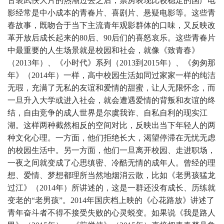
古装武侠大片的热潮过去之后，票房表现比较稳定的国产电
影经常是中小成本的青春片、喜剧片、悬疑电影等。这些青
春故事，既吻合于当下主流青年观影群体的口味，又反映改
革开放后成长起来的80后、90后们的喜怒哀乐。这些青春片
中最重要的人生场景就是校园和社会，就像《致青春》
（2013年）、《小时代》系列（2013到2015年）、《匆匆那
年》（2014年）一样，高中校园生活如同过家家一样的纯洁
无瑕，充满了无私的友谊和爱情的甜蜜，让人无限怀念，而
一旦升入大学或进入社会，就会遭遇爱情的背叛和友谊的终
结，自由竞争的成人世界是尔虞我诈、自私自利的现实江
湖。这样两种截然相反的空间对比，反映出当下年轻人的两
种文化心理。一方面，他们拒绝长大，渴望停滞在无忧无虑
的校园生活中。另一方面，他们一旦离开校园、走进职场，
一夜之间就变成了心思缜密、冷酷无情的成年人。曾经的理
想、爱情、梦想都理所当然地烟消云散，比如《老男孩猛龙
过江》（2014年）所讲述的，这是一群还没有成长、历练就
变老的“老男孩”。2014年国庆档上映的《心花路放》讲述了
青年奋斗者不得不接受失败的心灵蜕变。如果说《我是路人