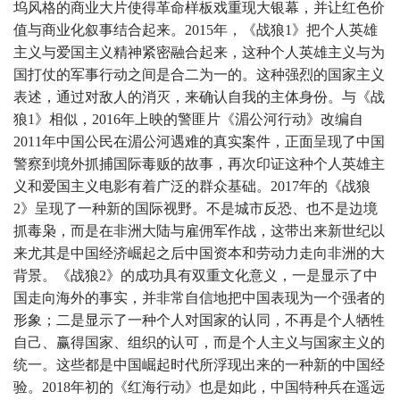
坞风格的商业大片使得革命样板戏重现大银幕，并让红色价
值与商业化叙事结合起来。2015年，《战狼1》把个人英雄
主义与爱国主义精神紧密融合起来，这种个人英雄主义与为
国打仗的军事行动之间是合二为一的。这种强烈的国家主义
表述，通过对敌人的消灭，来确认自我的主体身份。与《战
狼1》相似，2016年上映的警匪片《湄公河行动》改编自
2011年中国公民在湄公河遇难的真实案件，正面呈现了中国
警察到境外抓捕国际毒贩的故事，再次印证这种个人英雄主
义和爱国主义电影有着广泛的群众基础。2017年的《战狼
2》呈现了一种新的国际视野。不是城市反恐、也不是边境
抓毒枭，而是在非洲大陆与雇佣军作战，这带出来新世纪以
来尤其是中国经济崛起之后中国资本和劳动力走向非洲的大
背景。《战狼2》的成功具有双重文化意义，一是显示了中
国走向海外的事实，并非常自信地把中国表现为一个强者的
形象；二是显示了一种个人对国家的认同，不再是个人牺牲
自己、赢得国家、组织的认可，而是个人主义与国家主义的
统一。这些都是中国崛起时代所浮现出来的一种新的中国经
验。2018年初的《红海行动》也是如此，中国特种兵在遥远