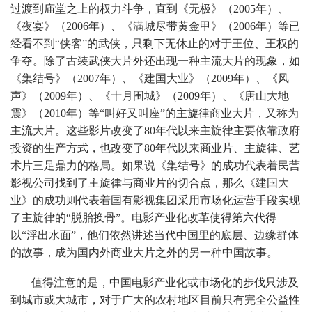
过渡到庙堂之上的权力斗争，直到《无极》（2005年）、
《夜宴》（2006年）、《满城尽带黄金甲》（2006年）等已
经看不到“侠客”的武侠，只剩下无休止的对于王位、王权的
争夺。除了古装武侠大片外还出现一种主流大片的现象，如
《集结号》（2007年）、《建国大业》（2009年）、《风
声》（2009年）、《十月围城》（2009年）、《唐山大地
震》（2010年）等“叫好又叫座”的主旋律商业大片，又称为
主流大片。这些影片改变了80年代以来主旋律主要依靠政府
投资的生产方式，也改变了80年代以来商业片、主旋律、艺
术片三足鼎力的格局。如果说《集结号》的成功代表着民营
影视公司找到了主旋律与商业片的切合点，那么《建国大
业》的成功则代表着国有影视集团采用市场化运营手段实现
了主旋律的“脱胎换骨”。电影产业化改革使得第六代得
以“浮出水面”，他们依然讲述当代中国里的底层、边缘群体
的故事，成为国内外商业大片之外的另一种中国故事。
值得注意的是，中国电影产业化或市场化的步伐只涉及
到城市或大城市，对于广大的农村地区目前只有完全公益性