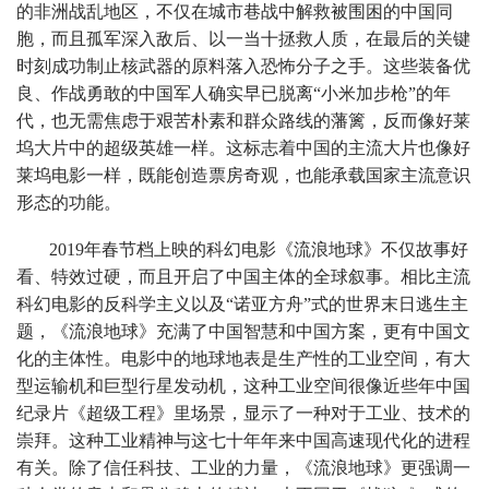
的非洲战乱地区，不仅在城市巷战中解救被围困的中国同
胞，而且孤军深入敌后、以一当十拯救人质，在最后的关键
时刻成功制止核武器的原料落入恐怖分子之手。这些装备优
良、作战勇敢的中国军人确实早已脱离“小米加步枪”的年
代，也无需焦虑于艰苦朴素和群众路线的藩篱，反而像好莱
坞大片中的超级英雄一样。这标志着中国的主流大片也像好
莱坞电影一样，既能创造票房奇观，也能承载国家主流意识
形态的功能。
2019年春节档上映的科幻电影《流浪地球》不仅故事好
看、特效过硬，而且开启了中国主体的全球叙事。相比主流
科幻电影的反科学主义以及“诺亚方舟”式的世界末日逃生主
题，《流浪地球》充满了中国智慧和中国方案，更有中国文
化的主体性。电影中的地球地表是生产性的工业空间，有大
型运输机和巨型行星发动机，这种工业空间很像近些年中国
纪录片《超级工程》里场景，显示了一种对于工业、技术的
崇拜。这种工业精神与这七十年年来中国高速现代化的进程
有关。除了信任科技、工业的力量，《流浪地球》更强调一