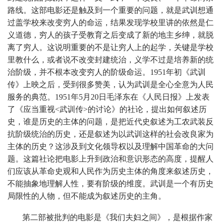
路线。这部电影还是触及到一个重要的问题，就是武训想通
过盖学校来改变穷人的命运，结果发现学校里讲的依然是仁
义道德，穷人的孩子受教育之后变成了新的地主乡绅，就脱
离了穷人。这说明重要的不是让穷人上的起学，关键是学校
里教什么，或者说不改变封建统治，义学不过是培养新的统
治阶级，并不根本改变穷人的阶级命运。1951年初《武训
传》上映之后，受到很多赞美，认为武训是全心全意为人民
服务的典范。1951年5月20日毛泽东在《人民日报》上发表
了《应当重视<武训传>的讨论》的社论，提出如何叙述历
史，谁是历史的主体的问题，是把近代史叙述为工农武装反
抗阶级统治的历史，还是叙述为以武训这样的社会改良家为
主体的历史？这涉及到文化领导权以及理解中国革命的大问
题。这篇社论把电影上升到政治和意识形态的高度，提醒人
们应该从革命史观和人民作为历史主体的角度来叙述历史，
不能抽象地理解人性，要有阶级的维度。武训是一个有历史
局限性的人物，但不能成为叙述历史的主角。
第二部被批判的电影是《我们夫妇之间》，是根据作家