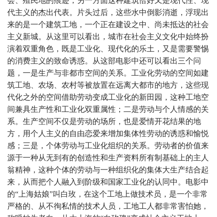
会、殖民地的痕迹，另一方面这种建筑恰好又是现代性、现
代主义的杰出代表。片头过后，这些水中倒影消逝，浮现出
来的是一个建筑工地，一个正在建设之中、尚未抵达的社会
主义新城。从这里可以看出，城市在社会主义文化中始终扮
演着双重角色，既是工业化、现代化的乐土，又是需要警惕
的消费主义的致命诱惑。从这部电影中还可以看出三个问
题，一是生产与非都市空间的关系。工业化劳动的空间如建
筑工地、农场、农村等被放置在远离大都市的地方，这些现
代化之外的空间借助劳动变成工业化的新田园，这种工地空
间兼具生产性和工业化双重属性；二是劳动与个人情感的关
系。生产空间不仅是劳动的场所，也是爱情开花结果的地
方，用个人主义的自由恋爱来增加集体性劳动的诱惑和愉悦
感；三是，个体劳动与工业化组织的关系。劳动者的价值来
源于一种从无到有的创造性和生产资料所有制基础上的主人
翁精神，这种个体的劳动与一种组织化的集体大生产结合起
来，从而把个人融入到阶级和国家工业化的认同中。电影中
的“上海姑娘”叫白玫，在这个工地上做技术员，是一个非常
严格的、从不徇私情的技术人员，工地工人都非常害怕她，