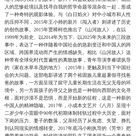
人的悲惨处境以及找寻自我的哲学命题等混杂在一起，形成
了一种奇特的观影体验。与《白日焰火》对中小城市和人性
的压抑不同，2015年王小帅的新片《闯入者》则讲述了历史
的创伤故事。2015年贾樟柯也推出了《山河故人》，在以
1999年为前史、以2014年为当下、以2025年为未来的三段故
事中，表达了一种伴随着中国社会的急剧变迁和中国人的跨
区域、跨国界流动而产生的情感缺失。相比《山河故人》这
种带有全球化时代普遍性的离散故事，青年导演李睿珺执导
的《家在水草丰茂的地方》（2015年）更触及到当下中国社
会的大问题。这部电影讲述了两个裕固族儿童趁暑假寻找爸
爸的故事，一方面呈现了留守儿童长期生活在无父无母的环
境中，另一方面孩子的寻父之旅也是一种朝向西部的文化寻
根，面对沙漠不是恐惧，而是开始新的征程，这是一种新的
中国人的精神隐喻。2017年，小成本文艺片《八月》呈现十
二岁少年小雷眼中90年代初期体制转轨过程中大历史，面对
下岗的压力、妻子的数落，父亲经历了从焦虑、失望、挣扎
到认同现实的情感转变。2017年底冯小刚执导的《芳华》把
携带着政治符号、时代痕迹的部队文工团表现为一个青春校