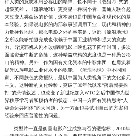
种人类的意志和愚公移山的精神。也不同于《战狼2》式的
超级英雄，《流浪地球》更突显一种弱小者、普通人联合起
来改变人类命运的价值，这本身也是中国革命和现代化的基
本经验。如果说电影的内部叙事强调用工业、现代和精神的
力量拯救地球，那么电影之外的事实是，这部《流浪地球》
之所以能够拍摄完成也依赖于中国工业精神和强大的意志
力。导演郭帆从剧本改编到电影上映也花了四年时间，多次
面临资金中断的危险，这种精益求精的态度也是一种愚公移
山的精神。另外，作为国有文化资本的中影集团，也肩负着
提升民族电影工业化水平的职能。《流浪地球》中不同国
家、不同肤色的救援队，是以中国为人类视角下的文化多元
主义。这种新的文化经验，突破了80年代以来“落后就要挨
打”的悲情叙述，也改变了新世纪加入WTO之后中国作为世
界秩序学习者和模仿者的状态，中国一方面有资格思考“人
类命运共同体”的大问题，另一方面也尝试用自己的方案和
经验来回应普遍性的问题。
类型片一直是衡量电影产业成熟与否的硬指标，2010年