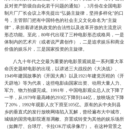
反对资产阶级自由化若干问题的通知》，3月份在全国电影
制片厂厂长会议上率先提出“弘扬主旋律，坚持多样化”的口
号，主管部门把有中国特色的社会主义文化命名为“主旋
律”，承担着讲述执政党的合法性以及改革开放的主流意识
形态功能。至此，80年代出现了三种电影形态或格局，一是
体制内的艺术片（或者说严肃创作），二是追求娱乐和商业
价值的娱乐片，三是国家投资的主旋律。
八九十年代之交最为重要的电影景观就是一系列重大革
命历史题材电影的出现，以讲述三大战役的《大决战》、
1949年建国故事的《开国大典》以及1921年建党历程的《开
天辟地》等为代表，这些电影由国家出资、动用大量人力、
军力、物力拍摄完成。1991年，中国电影观众总人次下降了
一半，从1979年最高峰的293亿下降到144亿，放映场次下降
了20%，1992年观影人次下滑至105亿。原有的从中央到县
乡的垂直式的发行放映网络陷入瓦解，曾经遍布大中城市、
城镇的国营电影院逐渐凋敝、弃置或转变为其他的娱乐场所
（如舞厅、台球厅、卡拉OK厅或录像厅）。在这种背景之