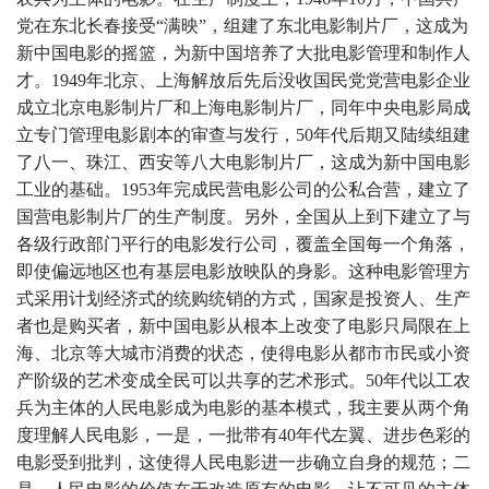
党在东北长春接受“满映”，组建了东北电影制片厂，这成为
新中国电影的摇篮，为新中国培养了大批电影管理和制作人
才。1949年北京、上海解放后先后没收国民党党营电影企业
成立北京电影制片厂和上海电影制片厂，同年中央电影局成
立专门管理电影剧本的审查与发行，50年代后期又陆续组建
了八一、珠江、西安等八大电影制片厂，这成为新中国电影
工业的基础。1953年完成民营电影公司的公私合营，建立了
国营电影制片厂的生产制度。另外，全国从上到下建立了与
各级行政部门平行的电影发行公司，覆盖全国每一个角落，
即使偏远地区也有基层电影放映队的身影。这种电影管理方
式采用计划经济式的统购统销的方式，国家是投资人、生产
者也是购买者，新中国电影从根本上改变了电影只局限在上
海、北京等大城市消费的状态，使得电影从都市市民或小资
产阶级的艺术变成全民可以共享的艺术形式。50年代以工农
兵为主体的人民电影成为电影的基本模式，我主要从两个角
度理解人民电影，一是，一批带有40年代左翼、进步色彩的
电影受到批判，这使得人民电影进一步确立自身的规范；二