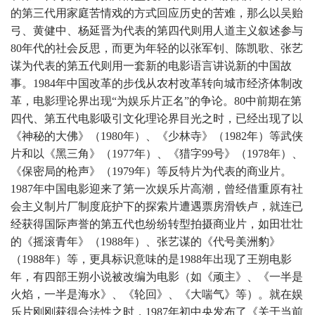
的第三代用家庭苦情戏的方式回应历史的苦难，那么以吴贻
弓、黄健中、杨延晋为代表的第四代则用人道主义叙述参与
80年代的社会反思，而更为年轻的以张军钊、陈凯歌、张艺
谋为代表的第五代则用一套新的电影语言讲说新的中国故
事。1984年中国改革的步伐从农村改革转向城市经济体制改
革，电影理论界出现“为娱乐片正名”的争论。80中前期在第
四代、第五代电影吸引文化理论界目光之时，已经出现了以
《神秘的大佛》（1980年）、《少林寺》（1982年）等武侠
片和以《黑三角》（1977年）、《猎字99号》（1978年）、
《保密局的枪声》（1979年）等反特片为代表的商业片。
1987年中国电影迎来了第一次娱乐片高潮，曾经借重原有社
会主义制片厂制度庇护下的探索片遭遇票房滑铁卢，就连已
经获得国际声誉的第五代也纷纷转型拍摄商业片，如田壮壮
的《摇滚青年》（1988年）、张艺谋的《代号美洲豹》
（1988年）等，更具标识意味的是1988年出现了王朔电影
年，有四部王朔小说被改编为电影（如《顽主》、《一半是
火焰，一半是海水》、《轮回》、《大喘气》等）。就在娱
乐片刚刚获得合法性之时，1987年初中央发布了《关于当前