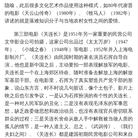
隐喻，此后很多文化艺术作品使用这种模式，如80年代谢晋
的电影《天云山传奇》（1980年）、《牧马人》（1982年）
讲述的就是落难知识分子与当地农村女性之间的爱情。
第三部电影《关连长》是1951年另一家重要的民营公司
文华影业公司拍摄，这家公司出品过《太太万岁》（1947
年）、《小城之春》（1948年）等电影，1952年并入上海电
影制片厂。《关连长》由民国时期的著名演员石挥自导自
演，他也是新中国之后，主动要拍一部表现解放军的电影。
关连长是一个在上海郊区待命、随时准备去解放上海的解放
军基层干部。在电影里，石挥为了真实塑造共产党干部的形
象，说山东方言，时不时说几句脏话，像个土包子。影片上
映之后也引发争议，一是认为石挥扮演的有个性的关连长，
是一种对人民军队的丑化；二是没有表现毛泽东的军事思
想，缺乏政委做思想和政治动员，也没有表现官兵密切联系
群众的过程；三是关连长舍命从敌人手中解救被当做人质的
孤儿的情节，是一种人道主义。总之，《武训传》、《我们
夫妇之间》、《关连长》都是建国初期民营电影公司和来自