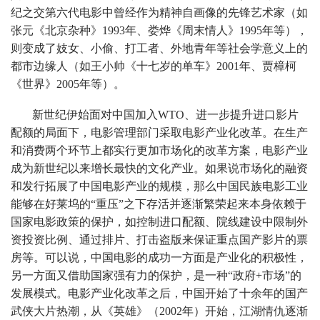
纪之交第六代电影中曾经作为精神自画像的先锋艺术家（如
张元《北京杂种》1993年、娄烨《周末情人》1995年等），
则变成了妓女、小偷、打工者、外地青年等社会学意义上的
都市边缘人（如王小帅《十七岁的单车》2001年、贾樟柯
《世界》2005年等）。
新世纪伊始面对中国加入WTO、进一步提升进口影片
配额的局面下，电影管理部门采取电影产业化改革。在生产
和消费两个环节上都实行更加市场化的改革方案，电影产业
成为新世纪以来增长最快的文化产业。如果说市场化的融资
和发行拓展了中国电影产业的规模，那么中国民族电影工业
能够在好莱坞的“重压”之下存活并逐渐繁荣起来本身依赖于
国家电影政策的保护，如控制进口配额、院线建设中限制外
资投资比例、通过排片、打击盗版来保证重点国产影片的票
房等。可以说，中国电影的成功一方面是产业化的积极性，
另一方面又借助国家强有力的保护，是一种“政府+市场”的
发展模式。电影产业化改革之后，中国开始了十余年的国产
武侠大片热潮，从《英雄》（2002年）开始，江湖情仇逐渐