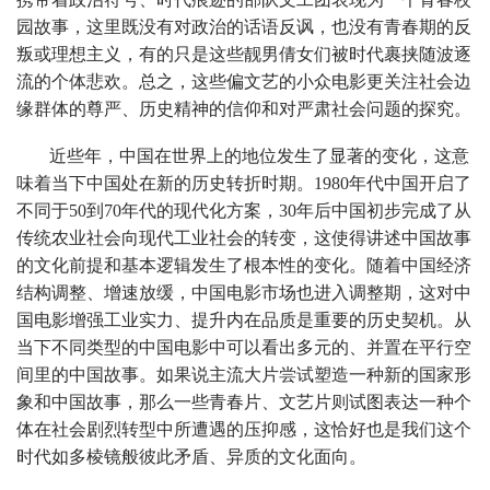
园故事，这里既没有对政治的话语反讽，也没有青春期的反
叛或理想主义，有的只是这些靓男倩女们被时代裹挟随波逐
流的个体悲欢。总之，这些偏文艺的小众电影更关注社会边
缘群体的尊严、历史精神的信仰和对严肃社会问题的探究。
近些年，中国在世界上的地位发生了显著的变化，这意
味着当下中国处在新的历史转折时期。1980年代中国开启了
不同于50到70年代的现代化方案，30年后中国初步完成了从
传统农业社会向现代工业社会的转变，这使得讲述中国故事
的文化前提和基本逻辑发生了根本性的变化。随着中国经济
结构调整、增速放缓，中国电影市场也进入调整期，这对中
国电影增强工业实力、提升内在品质是重要的历史契机。从
当下不同类型的中国电影中可以看出多元的、并置在平行空
间里的中国故事。如果说主流大片尝试塑造一种新的国家形
象和中国故事，那么一些青春片、文艺片则试图表达一种个
体在社会剧烈转型中所遭遇的压抑感，这恰好也是我们这个
时代如多棱镜般彼此矛盾、异质的文化面向。