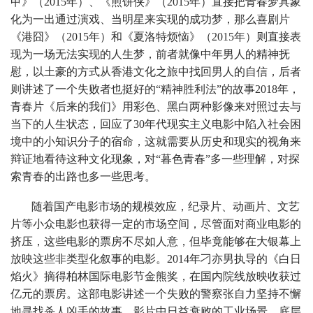
甲》（2015年）、《煎饼侠》（2015年）直接把青春梦具象
化为一出通过演戏、当明星来实现的成功梦，那么喜剧片
《港囧》（2015年）和《夏洛特烦恼》（2015年）则直接表
现为一场无法实现的人生梦，前者就像中年男人的精神抚
慰，以土豪的方式从香港文化之旅中找回男人的自信，后者
则讲述了一个失败者也挺好的“精神胜利法”的故事2018年，
青春片《后来的我们》用彩色、黑白两种影像来对照过去与
当下的人生状态，回应了30年代现实主义电影中陷入社会困
境中的小知识分子的宿命，这就需要从历史和现实的视角来
辩证地看待这种文化现象，对“暮色青春”多一些理解，对探
索青春的出路也多一些思考。
随着国产电影市场的规模效应，纪录片、动画片、文艺
片等小众电影也获得一定的市场空间，尽管面对商业电影的
挤压，这些电影的票房不尽如人意，但毕竟能够在大银幕上
放映这些非类型化叙事的电影。2014年刁亦男执导的《白日
焰火》摘得柏林国际电影节金熊奖，在国内院线放映收获过
亿元的票房。这部电影讲述一个失败的警察张自力坚持不懈
地寻找杀人凶手的故事。影片中日益衰败的工业场景、底层