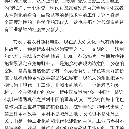
称呼她为老白。从大上海的“白玫瑰”变成社会主义工地上
的“老白”，一个摩登、现代女郎就被改造为完全男性化或者
去性别化的身份。白玫从事的是技术性的工作，这本身是一
个高度理性的、科学化的现代人，这也是那个时代塑造的带
有工业精神的社会主义新人。
其次，看农村题材电影。现在的大众文化中只有两种乡
村故事，一种是把农村叙述为蛮荒之地、非文明的、非法制
的地方，是城市之外的他者，比如一些恐怖片、惊悚片往往
把背景设定在荒郊野外，二是把乡村表现为诗意的、乡愁的
空间，是高度自然化的乡村，代表着有机、绿色等美好的价
值，这样两种乡村故事都是站在城市、现代人的角度把乡村
指认为非现代、非工业、非城市的地方，一个是邪恶的乡
村，一个是浪漫化的乡村。把中国叙述为“乡土中国”，是近
代以来遭遇现代之后对中国的重新认识，而乡村的城市化也
是作为第三世界中国的核心任务。在50年代到70年代出现了
第三种乡村故事，乡村不是域外之地，农民也不是化外之
民，而是一种工业化的和现代化建设的主体。工业与乡村不
是冲突的，这是一种把自然化的乡村变成工业化的、现代的