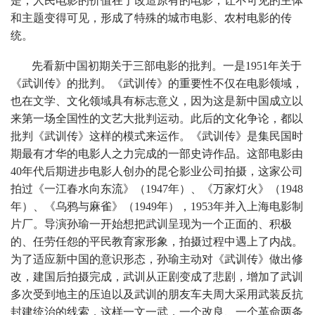
是，人民电影的价值在于改造原有的电影，让不可见的主体
和主题变得可见，形成了特殊的城市电影、农村电影的传
统。
先看新中国初期关于三部电影的批判。一是1951年关于
《武训传》的批判。《武训传》的重要性不仅在电影领域，
也在文学、文化领域具有标志意义，因为这是新中国成立以
来第一场全国性的文艺大批判运动。此后的文化争论，都以
批判《武训传》这样的模式来运作。《武训传》是集民国时
期最有才华的电影人之力完成的一部史诗作品。这部电影由
40年代后期进步电影人创办的昆仑影业公司拍摄，这家公司
拍过《一江春水向东流》（1947年）、《万家灯火》（1948
年）、《乌鸦与麻雀》（1949年），1953年并入上海电影制
片厂。导演孙瑜一开始想把武训呈现为一个正面的、积极
的、任劳任怨的平民教育家形象，拍摄过程中遇上了内战。
为了适应新中国的意识形态，孙瑜主动对《武训传》做出修
改，建国后拍摄完成，武训从正剧变成了悲剧，增加了武训
多次受到地主的压迫以及武训的朋友车夫周大采用武装反抗
封建统治的线索，这样一文一武，一个改良、一个革命两条