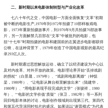
二、新时期以来电影体制转型与产业化改革
七八十年代之交，中国电影一方面全面恢复“文革”初期
被中断的电影生产,1970年到1972年拍摄了10部样板戏电
影，1973年重新拍摄故事片，到1976年9月共拍摄76部故事
片，另一方面解禁几百部在“文革”中被批判的电影，包
括“十七年”时期拍摄的电影和建国前的左翼进步电影都获得
公映，在这种背景下，1979年创造了中国电影观影的最高纪
录293亿人次。
新时期通过思想解放运动，确立了以经济建设为中心以
及对内改革、对外开放的政策。电影理论界开始“丢掉戏剧
的拐杖”（白景晟，1979年）、“戏剧和电影离婚”（钟惦
棐，1980年）、“让电影从舞台框里解放出来”（陆建华，
1980年）、“用电影表现手段完成的文学”（张骏祥，1980
年）、“‘电影的文学价值’质疑”（张卫，1982年）等一系列
回归电影本体的讨论，电影创作领域则出现第三代、第四代
和第五代导演同时拍片的盛况。如果说以“谢晋模式”为代表