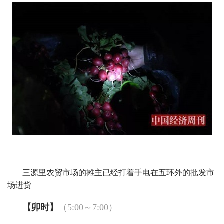
三源里农贸市场的摊主已经打着手电在五环外的批发市
场进货
【卯时】
（5:00～7:00）