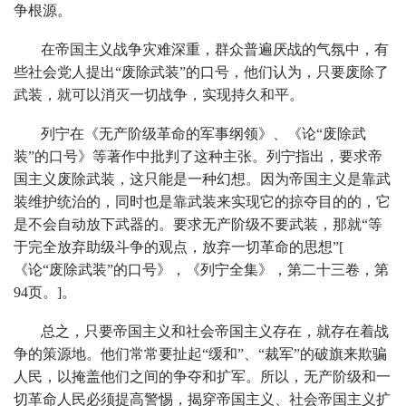
争根源。
在帝国主义战争灾难深重，群众普遍厌战的气氛中，有
些社会党人提出“废除武装”的口号，他们认为，只要废除了
武装，就可以消灭一切战争，实现持久和平。
列宁在《无产阶级革命的军事纲领》、《论“废除武
装”的口号》等著作中批判了这种主张。列宁指出，要求帝
国主义废除武装，这只能是一种幻想。因为帝国主义是靠武
装维护统治的，同时也是靠武装来实现它的掠夺目的的，它
是不会自动放下武器的。要求无产阶级不要武装，那就“等
于完全放弃助级斗争的观点，放弃一切革命的思想”[
《论“废除武装”的口号》，《列宁全集》，第二十三卷，第
94页。]。
总之，只要帝国主义和社会帝国主义存在，就存在着战
争的策源地。他们常常要扯起“缓和”、“裁军”的破旗来欺骗
人民，以掩盖他们之间的争夺和扩军。所以，无产阶级和一
切革命人民必须提高警惕，揭穿帝国主义、社会帝国主义扩