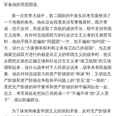
军备战的罪恶阴谋。
第一次世界大战中，第二国际的中派头目考茨基扮演了
一个伪善的角色。他在议会投票表决军事预算时，既不赞
成，也不反对，而是采取了弃权的虚伪手法，暗中支持帝国
主义战争。在对待交战国双方的社会沙文主义者的互相责骂
时，他似乎既不是偏袒“同盟国”一方，也不偏袒“协约国”一
方，说什么“大家都有权利和义务保卫自己的祖国”。当左派
揭露交战双方进行的都是非正义的帝国主义的战争时，他又
企图把左派的正确立场和社会沙文主义者“保卫祖国”的立场
调和起来，说什么战争对于人民群众说来，战争具有民族因
素。他在对待交战双方的资产阶级鼓吹“和谈”时，又胡说无
产阶级和资产阶级在争取和平问题上的“意见”是“一致的”，
竟把无产阶级的和平要求和资产阶级的和平骗局扯在一起。
总之，考茨基处处把自己伪装成一个“不偏不倚”的“正人君
子”，借以欺骗群众。
为了抹煞和掩盖帝国主义的深刻矛盾，反对无产阶级革