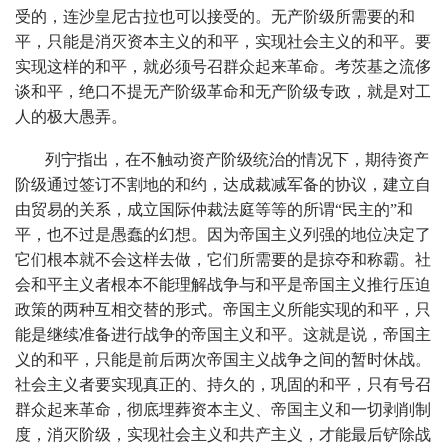
受的，连沙皇尼古拉也可以接受的。无产阶级所需要的和
平，只能是消灭资本主义的和平，实现社会主义的和平。要
实现这样的和平，就必须号召群众起来革命。考茨基之流侈
谈和平，绝口不提无产阶级革命和无产阶级专政，就是对工
人的极大愚弄。
列宁指出，在不触动资产阶级统治的情况下，期待资产
阶级通过签订不割地的和约，达成裁减军备的协议，建立自
由贸易的关系，成立国际仲裁法庭等等的所谓“民主的”和
平，也不过是愚蠢的幻想。因为帝国主义列强的地位决定了
它们根本就不会这样去做，它们所需要的是掠夺和称霸。社
会和平主义者根本不能理解战争与和平是帝国主义推行压迫
政策的两种互相交替的形式。帝国主义所能实现的和平，只
能是继续准备进行战争的帝国主义和平。这就是说，帝国主
义的和平，只能是前后两次帝国主义战争之间的暂时休战。
社会主义者要实现真正的、持久的，巩固的和平，只有号召
群众起来革命，彻底埋葬资本主义、帝国主义和一切剥削制
度，消灭阶级，实现社会主义和共产主义，才能最后铲除战