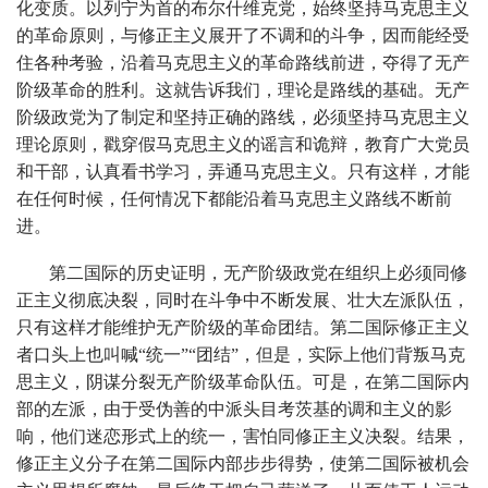
化变质。以列宁为首的布尔什维克党，始终坚持马克思主义
的革命原则，与修正主义展开了不调和的斗争，因而能经受
住各种考验，沿着马克思主义的革命路线前进，夺得了无产
阶级革命的胜利。这就告诉我们，理论是路线的基础。无产
阶级政党为了制定和坚持正确的路线，必须坚持马克思主义
理论原则，戳穿假马克思主义的谣言和诡辩，教育广大党员
和干部，认真看书学习，弄通马克思主义。只有这样，才能
在任何时候，任何情况下都能沿着马克思主义路线不断前
进。
第二国际的历史证明，无产阶级政党在组织上必须同修
正主义彻底决裂，同时在斗争中不断发展、壮大左派队伍，
只有这样才能维护无产阶级的革命团结。第二国际修正主义
者口头上也叫喊“统一”“团结”，但是，实际上他们背叛马克
思主义，阴谋分裂无产阶级革命队伍。可是，在第二国际内
部的左派，由于受伪善的中派头目考茨基的调和主义的影
响，他们迷恋形式上的统一，害怕同修正主义决裂。结果，
修正主义分子在第二国际内部步步得势，使第二国际被机会