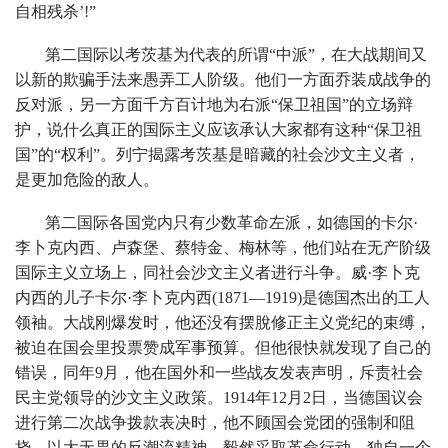
自相残杀’!”
第二国际以考茨基为代表的所谓“中派”，在大战期间又
以新的欺骗手法来愚弄工人阶级。他们一方面乔装成战争的
反对派，另一方面千方百计地为右派“保卫祖国”的立场辩
护，说什么真正的国际主义应该承认大家都有这种“保卫祖
国”的“权利”。列宁揭露考茨基是暗藏的社会沙文主义者，
是更加危险的敌人。
第二国际各国党内只有少数革命左派，如德国的卡尔·
李卜克内西、卢森堡、蔡特金、梅林等，他们站在无产阶级
国际主义立场上，同社会沙文主义者进行斗争。威·李卜克
内西的儿子卡尔·李卜克内西(1871—1919)是德国杰出的工人
领袖。大战刚爆发时，他还没有摆脫修正主义党纪的束缚，
被迫在国会里投票赞成军事预算。但他很快就发现了自己的
错误，同年9月，他在国外和一些战友发表声明，斥责社会
民主党领导的沙文主义政策。1914年12月2日，当德国议会
进行第二次战争拨款表决时，他不顾国会党团的强制和阻
挠，以大无畏的反潮流精神，毅然采取革命行动，独自一个