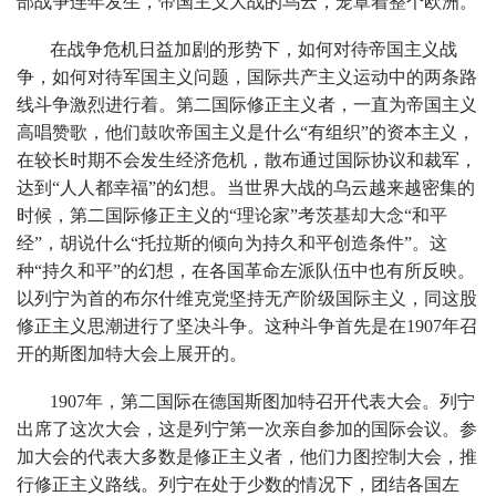
部战争连年发生，帝国主义大战的乌云，笼罩着整个欧洲。
在战争危机日益加剧的形势下，如何对待帝国主义战
争，如何对待军国主义问题，国际共产主义运动中的两条路
线斗争激烈进行着。第二国际修正主义者，一直为帝国主义
高唱赞歌，他们鼓吹帝国主义是什么“有组织”的资本主义，
在较长时期不会发生经济危机，散布通过国际协议和裁军，
达到“人人都幸福”的幻想。当世界大战的乌云越来越密集的
时候，第二国际修正主义的“理论家”考茨基却大念“和平
经”，胡说什么“托拉斯的倾向为持久和平创造条件”。这
种“持久和平”的幻想，在各国革命左派队伍中也有所反映。
以列宁为首的布尔什维克党坚持无产阶级国际主义，同这股
修正主义思潮进行了坚决斗争。这种斗争首先是在1907年召
开的斯图加特大会上展开的。
1907年，第二国际在德国斯图加特召开代表大会。列宁
出席了这次大会，这是列宁第一次亲自参加的国际会议。参
加大会的代表大多数是修正主义者，他们力图控制大会，推
行修正主义路线。列宁在处于少数的情况下，团结各国左