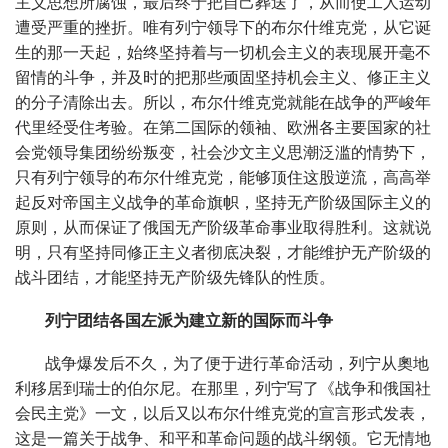
主义思想所腐蚀，最后终于把自己葬送了，从而使工人运动
遭受严重的挫折。唯有列宁领导下的布尔什维克党，从它诞
生的那一天起，始终坚持着与一切机会主义的表现展开毫不
留情的斗争，并及时的把那些顽固坚持机会主义、修正主义
的分子清除出去。所以，布尔什维克党就能在战争的严峻年
代里经受住考验。在第二国际的领袖、欧洲各主要国家的社
会党领导集团纷纷叛变，社会沙文主义思潮泛滥的情势下，
只有列宁领导的布尔什维克党，能够顶住这股逆流，高高举
起反对帝国主义战争的革命旗帜，坚持无产阶级国际主义的
原则，从而保证了俄国无产阶级革命事业取得胜利。这就说
明，只有坚持同修正主义者彻底决裂，才能维护无产阶级的
战斗团结，才能坚持无产阶级先锋队的性质。
列宁团结各国左派为建立新的国际而斗争
战争爆发后不久，为了便于进行革命活动，列宁从奧地
利移居到瑞士的伯尔尼。在那里，列宁写了《战争和俄国社
会民主党》一文，以后又以布尔什维克党的宣言形式发表，
这是一篇关于战争、和平和革命问题的战斗纲领。它无情地