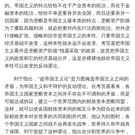
的。帝国主义的特点恰恰不在于产业资本的统治，而在于金
融资本的统治，恰恰不单是要吞并农业国，而且还要吞并一
切国家，因为垄断是帝国主义最本质的特点，垄断资产阶级
为了攫取高额利润，就必然要对内实行法西斯统治。对外进
行侵略扩张。侵略和掠夺是帝国主义的本性。只要帝国主义
经济基础不改变，这种本性就永远不会改变。考茨基把帝国
主义看作是垄断资产阶级“情愿采取”的政策，故意把帝国主
义的政策和它的经济基础分开，这是赤裸裸地鼓吹帝国主义
本性可以改变的反动谬论。
列宁指出，“超帝国主义论”是力图掩盖帝国主义之间的
矛盾，为帝国主义和平辩护的反动理论。在考茨基看来，各
帝国主义国家垄断资本之间并不存在不可调和的矛盾，而是
可能达成协议，建立一个世界范围内的财政资本垄断同盟，
这样，就可以使各国财政资本间的相互斗争为联合起来的国
际财政资本对全世界的共同剥削所代替。他认为到那时，各
个帝国主义国家之间就不会再发生战争，世界持久和平就有
了保障。列宁批驳了这种谬论，指出在分割世界的斗争中，