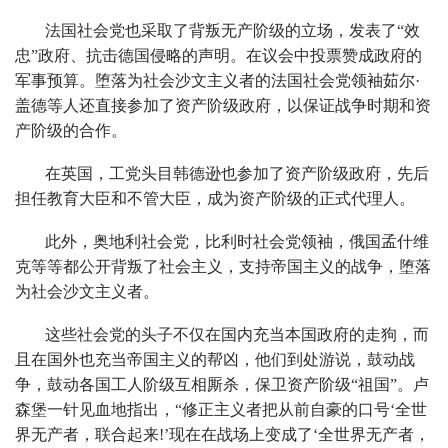
法国社会党也采取了背叛无产阶级的立场，发表了“效
忠”政府、抗击德国侵略的声明。在议会中投票赞成政府的
军事预算。堕落为社会沙文主义者的法国社会党领袖茹尔·
盖德等人还直接参加了资产阶级政府，以保证战争时期和资
产阶级的合作。
在英国，工党头目韩德逊也参加了资产阶级政府，先后
担任教育大臣和不管大臣，成为资产阶级的正式代理人。
此外，奥地利社会党，比利时社会党领袖，俄国孟什维
克等等都公开背叛了社会主义，支持帝国主义的战争，堕落
为社会沙文主义者。
这些社会党的头子不仅在国内充当本国政府的走狗，而
且在国外也充当帝国主义的帮凶，他们到处游说，鼓动战
争，鼓动各国工人阶级互相厮杀，保卫资产阶级“祖国”。卢
森堡一针见血地指出，“修正主义者把从前自豪的口号‘全世
界无产者，联合起来!’现在在战场上变成了‘全世界无产者，