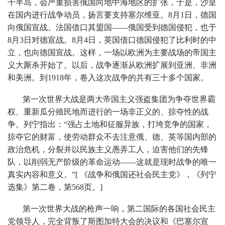
干半岛，会严重损害俄国向地中海地区的扩张，于是，沙皇
在国内进行战争动员，扬言要支持塞尔维亚。8月1日，德国
向俄国宣战。法国借口其盟国——俄国受到德国侵犯，也于
8月3日对德宣战。8月4日，英国借口德国侵犯了比利时的中
立，也向德国宣战。这样，一场以欧洲为主要战场的帝国主
义大厮杀开始了。以后，战争逐渐从欧洲扩展到亚洲、非洲
和美洲。到1918年，卷入这次战争的共有三十多个国家。
第一次世界大战是两大帝国主义强盗集团为争夺世界霸
权、重新瓜分殖民地而进行的一场非正义的、掠夺性的战
争。列宁指出：“强占土地和征服异族，打垮竞争的国家，
掠夺它的财富，使劳动群众不去注意俄、德、英等国内部的
政治危机，分裂并以民族主义愚弄工人，迫害他们的先锋
队，以削弱无产阶级的革命运动——这就是现时战争的唯一
真实内容和意义。”[ 《战争和俄国还社会民主党》，《列宁
选集》第二卷，第568页。]
第一次世界大战的枪声一响，第二国际的各国社会民主
党领导人，完全背叛了斯图加特大会的决议和《巴塞尔宣