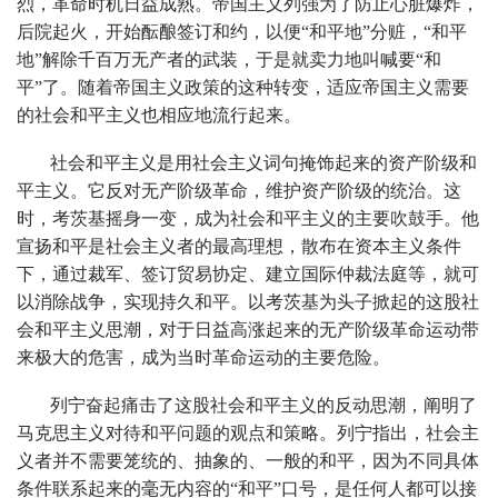
烈，革命时机日益成熟。帝国主义列强为了防止心脏爆炸，
后院起火，开始酝酿签订和约，以便“和平地”分赃，“和平
地”解除千百万无产者的武装，于是就卖力地叫喊要“和
平”了。随着帝国主义政策的这种转变，适应帝国主义需要
的社会和平主义也相应地流行起来。
社会和平主义是用社会主义词句掩饰起来的资产阶级和
平主义。它反对无产阶级革命，维护资产阶级的统治。这
时，考茨基摇身一变，成为社会和平主义的主要吹鼓手。他
宣扬和平是社会主义者的最高理想，散布在资本主义条件
下，通过裁军、签订贸易协定、建立国际仲裁法庭等，就可
以消除战争，实现持久和平。以考茨基为头子掀起的这股社
会和平主义思潮，对于日益高涨起来的无产阶级革命运动带
来极大的危害，成为当时革命运动的主要危险。
列宁奋起痛击了这股社会和平主义的反动思潮，阐明了
马克思主义对待和平问题的观点和策略。列宁指出，社会主
义者并不需要笼统的、抽象的、一般的和平，因为不同具体
条件联系起来的毫无内容的“和平”口号，是任何人都可以接