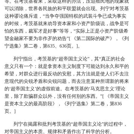
等。在考茨基看来，采取这样的办法，压迫殖民地的现象就
可以消除，世界各民族的和平联盟就会出现。列宁对考茨基
这种谬论痛斥道，“当争夺强国特权的武装斗争已成为事实
的时候，考茨基就来劝导资本家和小资产阶级说，战争是可
怕的东西，裁军才是好事”等等，“实际上正是小资产阶级希
望金融家不要为非作歹的劝告”[ 《第二国际的破产》，《列
宁选集》第二卷，第635、636页。]。
列宁指出，考茨基的“超帝国主义论”，其“真正的社会
意义只有一个：就是拿资本主义制度下可能达到永久和平的
希望，对群众进行最反动的安慰，其方法就是使人们不去注
意现代的尖锐矛盾和尖锐问题，而去注意某种所谓新的将来
的‘超帝国主义’的虚假前途。在考茨基的‘马克思主义’理论
里，除了欺骗群众以外，没有任何别的东西。”[ 《帝国主义
是资本主义的最高阶段》，《列宁选集》第二卷，第836
页。]
列宁在揭露和批判考茨基的“超帝国主义论”的过程中，
对帝国主义的本质、规律和矛盾作出了科学的分析。