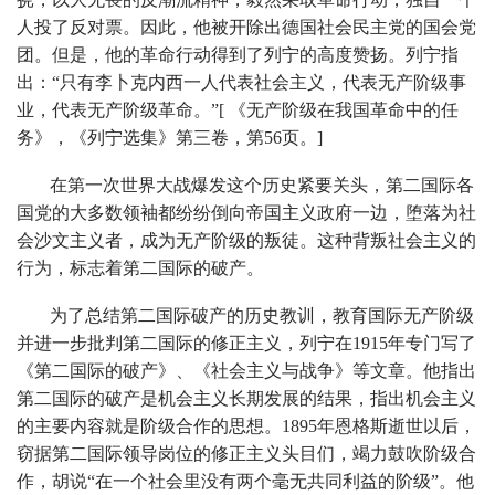
人投了反对票。因此，他被开除出德国社会民主党的国会党
团。但是，他的革命行动得到了列宁的高度赞扬。列宁指
出：“只有李卜克内西一人代表社会主义，代表无产阶级事
业，代表无产阶级革命。”[ 《无产阶级在我国革命中的任
务》，《列宁选集》第三卷，第56页。]
在第一次世界大战爆发这个历史紧要关头，第二国际各
国党的大多数领袖都纷纷倒向帝国主义政府一边，堕落为社
会沙文主义者，成为无产阶级的叛徒。这种背叛社会主义的
行为，标志着第二国际的破产。
为了总结第二国际破产的历史教训，教育国际无产阶级
并进一步批判第二国际的修正主义，列宁在1915年专门写了
《第二国际的破产》、《社会主义与战争》等文章。他指出
第二国际的破产是机会主义长期发展的结果，指出机会主义
的主要内容就是阶级合作的思想。1895年恩格斯逝世以后，
窃据第二国际领导岗位的修正主义头目们，竭力鼓吹阶级合
作，胡说“在一个社会里没有两个毫无共同利益的阶级”。他