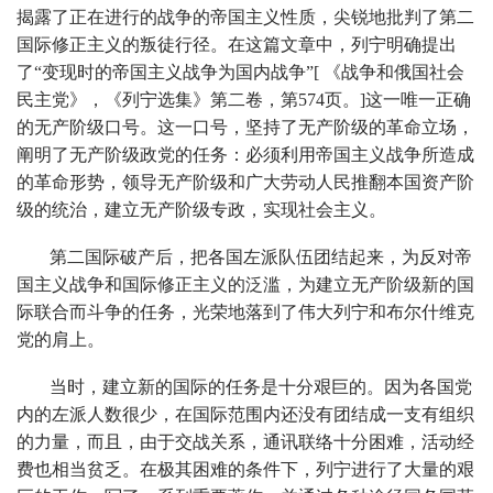
揭露了正在进行的战争的帝国主义性质，尖锐地批判了第二
国际修正主义的叛徒行径。在这篇文章中，列宁明确提出
了“变现时的帝国主义战争为国内战争”[ 《战争和俄国社会
民主党》，《列宁选集》第二卷，第574页。]这一唯一正确
的无产阶级口号。这一口号，坚持了无产阶级的革命立场，
阐明了无产阶级政党的任务：必须利用帝国主义战争所造成
的革命形势，领导无产阶级和广大劳动人民推翻本国资产阶
级的统治，建立无产阶级专政，实现社会主义。
第二国际破产后，把各国左派队伍团结起来，为反对帝
国主义战争和国际修正主义的泛滥，为建立无产阶级新的国
际联合而斗争的任务，光荣地落到了伟大列宁和布尔什维克
党的肩上。
当时，建立新的国际的任务是十分艰巨的。因为各国党
内的左派人数很少，在国际范围内还没有团结成一支有组织
的力量，而且，由于交战关系，通讯联络十分困难，活动经
费也相当贫乏。在极其困难的条件下，列宁进行了大量的艰