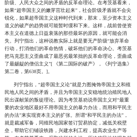
阶级、人民大众之间的矛盾的反革命理论。在考茨基看来，
如果“超帝国主义的嫩芽茁壮起来”，社会阶级矛盾就不会尖
锐化，如果超帝国主义这种时代到来，那末，至少资本主义
道义的破产的趋势就可能暂时缓和下来。这样，战前曾使资
本主义在道德上日益衰落的那些最坏的原因，就可能会消
失。列宁指出，这种说教实际上就是要无产阶级“放弃革命
行动，打消他们的革命热情，破坏他们的革命决心。考茨基
把马克思主义歪曲成了最恶劣最笨拙的反革命理论，歪曲成
了最龌龊的僧侣主义”[ 《第二国际的破产》，《列宁选集》
第二卷，第638页。]。
列宁指出，“超帝国主义论”就是力图掩饰帝国主义和殖
民地人民之间的矛盾，并且为帝国主义安稳地统治殖民地人
民出谋献策的叛徒理论。因为考茨基劝说帝国主义对“最重
要的农业地区最好不用帝国主义的暴力办法，而用和平民主
的办法”来实现资本主义的扩张。所谓“和平民主的办法”，
就是裁减军备，同殖民地国家签订贸易协定，减低关税壁
垒，帮助它们铺设铁路，兴建水利工程，提高农业生产等