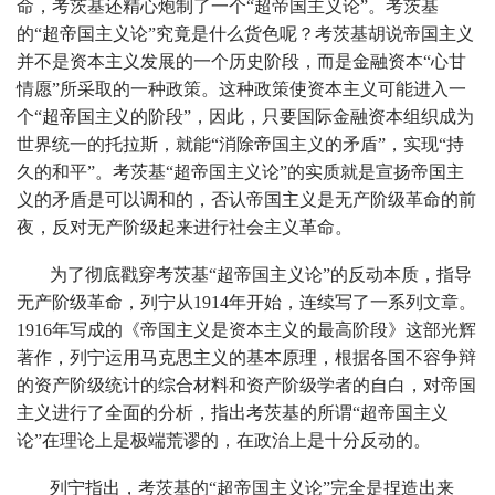
命，考茨基还精心炮制了一个“超帝国主义论”。考茨基
的“超帝国主义论”究竟是什么货色呢？考茨基胡说帝国主义
并不是资本主义发展的一个历史阶段，而是金融资本“心甘
情愿”所采取的一种政策。这种政策使资本主义可能进入一
个“超帝国主义的阶段”，因此，只要国际金融资本组织成为
世界统一的托拉斯，就能“消除帝国主义的矛盾”，实现“持
久的和平”。考茨基“超帝国主义论”的实质就是宣扬帝国主
义的矛盾是可以调和的，否认帝国主义是无产阶级革命的前
夜，反对无产阶级起来进行社会主义革命。
为了彻底戳穿考茨基“超帝国主义论”的反动本质，指导
无产阶级革命，列宁从1914年开始，连续写了一系列文章。
1916年写成的《帝国主义是资本主义的最高阶段》这部光辉
著作，列宁运用马克思主义的基本原理，根据各国不容争辩
的资产阶级统计的综合材料和资产阶级学者的自白，对帝国
主义进行了全面的分析，指出考茨基的所谓“超帝国主义
论”在理论上是极端荒谬的，在政治上是十分反动的。
列宁指出，考茨基的“超帝国主义论”完全是捏造出来