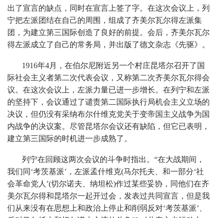
出了宣言的缺点，同时在宣言上签了字。在这次会议上，列
宁把左派团结在自己的周围，组成了齐美尔瓦尔得左派集
团，为建立第三国际创造了良好的前提。会后，齐美尔瓦尔
得左派成立了自己的常务局，并出版了德文杂志《先驱》。
1916年4月，在伯尔尼附近另一个村庄昆塔尔召开了国
际社会主义者第二次代表会议，又称第二次齐美尔瓦尔得会
议。在这次会议上，左派力量已进一步增长。在列宁和左派
的坚持下，会议通过了谴责第二国际执行局机会主义立场的
决议，但仍没有采纳布尔什维克党关于变帝国主义战争为国
内战争的决议案。尽管昆塔尔会议还有缺陷，但它已表明，
建立第三国际的时机进一步成熟了。
列宁在回顾这两次会议的斗争时指出。“在大战期间，
我们同‘考茨基派’，左派孟什维克(马尔托夫、和一部分‘社
会革命党人’(切尔诺夫、纳坦松)作过某些妥协，同他们在齐
美尔瓦尔得和昆塔尔一起开过会，发表过共同宣言，但是我
们从来没有在思想上和政治上停止和削弱反对‘考茨基派’、