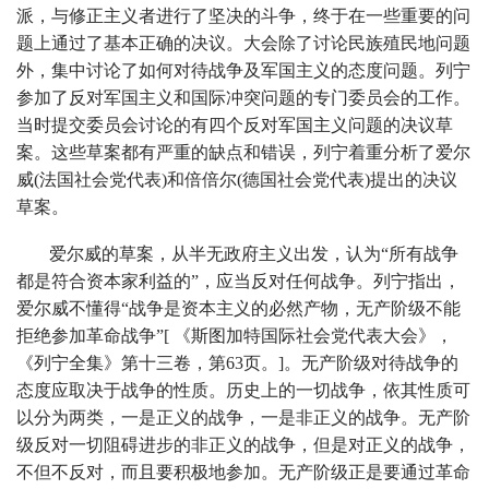
派，与修正主义者进行了坚决的斗争，终于在一些重要的问
题上通过了基本正确的决议。大会除了讨论民族殖民地问题
外，集中讨论了如何对待战争及军国主义的态度问题。列宁
参加了反对军国主义和国际冲突问题的专门委员会的工作。
当时提交委员会讨论的有四个反对军国主义问题的决议草
案。这些草案都有严重的缺点和错误，列宁着重分析了爱尔
威(法国社会党代表)和倍倍尔(德国社会党代表)提出的决议
草案。
爱尔威的草案，从半无政府主义出发，认为“所有战争
都是符合资本家利益的”，应当反对任何战争。列宁指出，
爱尔威不懂得“战争是资本主义的必然产物，无产阶级不能
拒绝参加革命战争”[ 《斯图加特国际社会党代表大会》，
《列宁全集》第十三卷，第63页。]。无产阶级对待战争的
态度应取决于战争的性质。历史上的一切战争，依其性质可
以分为两类，一是正义的战争，一是非正义的战争。无产阶
级反对一切阻碍进步的非正义的战争，但是对正义的战争，
不但不反对，而且要积极地参加。无产阶级正是要通过革命