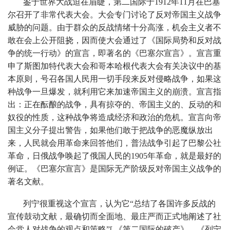
鉴于世界大战迫在眉睫，第二国际于1912年11月在巴塞
尔召开了非常代表大会。大会专门讨论了反对帝国主义战争
威胁的问题。由于群众的反战情绪十分高涨，机会主义者不
敢在会上公开阻挠，因而使大会通过了《国际局势和反对战
争的统一行动》的宣言，即著名的《巴塞尔宣言》。宣言重
申了斯图加特代表大会和哥本哈根代表大会有关决议中的基
本原则，号召各国人民用一切手段来反对侵略战争，如果这
种战争一旦爆发，就利用它来加速帝国主义的崩溃。宣言指
出：正在酝酿的战争，具有掠夺的、帝国主义的、反动的和
奴役的性质，这种战争将造成经济和政治的危机。宣言向帝
国主义分子提出警告，如果他们敢于把战争的恶魔纵放出
来，人民就会用革命来回答他们，普法战争引起了巴黎公社
革命，日俄战争唤起了俄国人民的1905年革命，就是最好的
例证。《巴塞尔宣言》是国际无产阶级反对帝国主义战争的
著名文献。
列宁很重视这个宣言，认为它“总结了各国许多反战的
宣传鼓动文献，最确切而全面地、最庄严而正式地阐述了社
会党人对战争的观点和策略”[ 《第二国际的破产》，《列宁