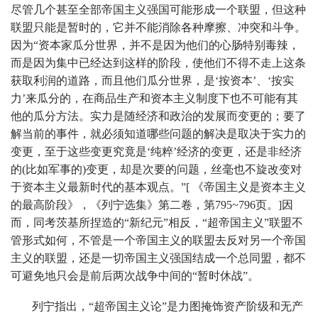
尽管几个甚至全部帝国主义强国可能形成一个联盟，但这种
联盟只能是暂时的，它并不能消除各种摩擦、冲突和斗争。
因为“资本家瓜分世界，并不是因为他们的心肠特别毒辣，
而是因为集中已经达到这样的阶段，使他们不得不走上这条
获取利润的道路，而且他们瓜分世界，是‘按资本’、‘按实
力’来瓜分的，在商品生产和资本主义制度下也不可能有其
他的瓜分方法。实力是随经济和政治的发展而变更的；要了
解当前的事件，就必须知道哪些问题的解决是取决于实力的
变更，至于这些变更究竟是‘纯粹’经济的变更，还是非经济
的(比如军事的)变更，却是次要的问题，丝毫也不旋改变对
于资本主义最新时代的基本观点。”[ 《帝国主义是资本主义
的最高阶段》，《列宁选集》第二卷，第795~796页。]因
而，同考茨基所捏造的“新纪元”相反，“超帝国主义”联盟不
管形式如何，不管是一个帝国主义的联盟去反对另一个帝国
主义的联盟，还是一切帝国主义强国结成一个总同盟，都不
可避免地只会是前后两次战争中间的“暂时休战”。
列宁指出，“超帝国主义论”是力图掩饰资产阶级和无产