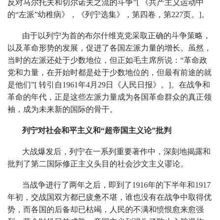
反对马尔托夫和切尔诺夫之流的斗争”[ 《共产主义运动中
的“左派”幼稚病》，《列宁选集》，第四卷，第227页。]。
由于以列宁为首的布尔什维克党采取正确的斗争策略，
以及革命形势的发展，促进了各国左派力量的增长。虽然，
当时的左派还处于少数地位，但正如毛主席所说：“革命政
党和力量，在开始时都是处于少数地位的，但最有前途的就
是他们”[ 转引自1961年4月29日《人民日报》。]。在战争和
革命的年代，正是这些左派力量成为各国革命群众的真正领
袖，成为未来新的国际的骨干。
列宁对社会和平主义和“超帝国主义论”批判
大战爆发后，列宁在一系列重要著作中，深刻地揭露和
批判了第二国际修正主义头目的社会沙文主义谬论。
当战争进行了两年之后，即到了1916年的下半年和1917
年初，交战国双方都已疲惫不堪，谁也没有在战争中取得优
势，而各国的后备却已枯竭，人民的不满和愤恨愈来愈强