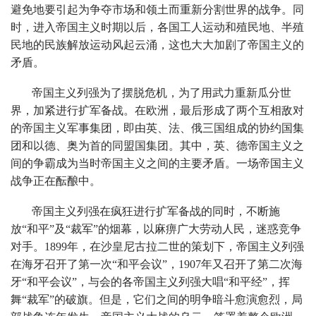
避免地要引起为争夺市场和领土而重新分割世界的战争。同
时，进入帝国主义时期以后，各国工人运动和殖民地、半殖
民地的民族解放运动风起云涌，这也大大加剧了帝国主义的
矛盾。
帝国主义列强为了摆脱危机，为了用武力重新瓜分世
界，加紧进行扩军备战。在欧洲，最后形成了两个互相敌对
的帝国主义军事集团，即由英、法、俄三国组成的协约国集
团和以德、奥为首的同盟国集团。其中，英、德帝国主义之
间的争霸成为当时帝国主义之间的主要矛盾。一场帝国主义
战争正在酝酿中。
帝国主义列强在疯狂进行扩军备战的同时，不断施
放“和平”及“裁军”的烟幕，以麻痹广大劳动人民，迷惑竞争
对手。1899年，在沙皇尼古拉二世的策划下，帝国主义列强
在海牙召开了第一次“和平会议”，1907年又召开了第二次海
牙“和平会议”，与会的各帝国主义列强大唱“和平经”，挥
舞“裁军”的破旗。但是，它们之间的明争暗斗愈演愈烈，局