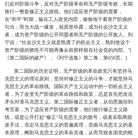
们反对阶级斗争，反对无产阶级革命和无产阶级专政，长期
推行一整套修正主义路线。他们适应资产阶级的需要，
在“和平”时期，躲在工人政党内部，偷偷地干着资产阶级的
勾当；而当大战一爆发，就原形毕露，成为社会沙文主义
者，成为资产阶级的公开同盟者和无产阶级的公开敌人。列
宁说：“社会沙文主义就是熟透了的机会主义，熟到使这个
资产阶级的脓疮不可能再像从前那样留在社会党的内部。”[
《第二国际的破产》，《列宁选集》第二卷，第650页。]
第二国际的历史证明，无产阶级的革命政党只有坚持马
克思主义的理论原则，坚持对修正主义的斗争，才能坚持马
克思主义的革命路线。国际共产主义运动中的一切机会主义
者，为了改变无产阶级的革命路线和政策，总是首先把攻击
矛头对准马克思主义。第二国际修正主义者，从伯恩施坦到
考茨基，为了适应资产阶级的需要，他们推行修正主义路
线，或是公开打起“修正”马克思主义的旗号，或者采取两面
派手法，否定马克思主义的普遍真理，歪曲马克思主义的基
本原理，阉割马克思主义的革命灵魂，从而导致各国党的蜕