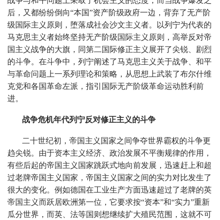
战争与和平问题上采取了机会主义的态度；而当战争爆发之
后，又都纷纷倒向“本国”资产阶级政府一边，背弃了无产阶
级国际主义原则，堕落成社会沙文主义者。以列宁为代表的
马克思主义者始终坚持无产阶级国际主义原则，高举反对帝
国主义战争的大旗，同第二国际修正主义展开了尖锐、剧烈
的斗争。在斗争中，列宁阐述了马克思主义关于战争、和平
与革命问题上一系列理论和策略，从思想上武装了布尔什维
克党和各国革命左派，指引国际无产阶级革命运动胜利前
进。
战争危机年代列宁反对修正主义的斗争
二十世纪初，帝国主义国家之间争夺世界霸权的斗争更
趋尖锐。由于资本主义经济、政治发展不平衡规律的作用，
有些后起的帝国主义国家跳跃式地向前发展，迅速赶上和超
过老牌帝国主义国家，帝国主义国家之间的实力对比发生了
很大的变化。例如德国在工业生产方面迅速超过了老牌的英
帝国主义而跃居欧洲第一位，它要求按“资本”和“实力”重新
瓜分世界，而英、法等国则想继续扩大殖民范围，这就不可