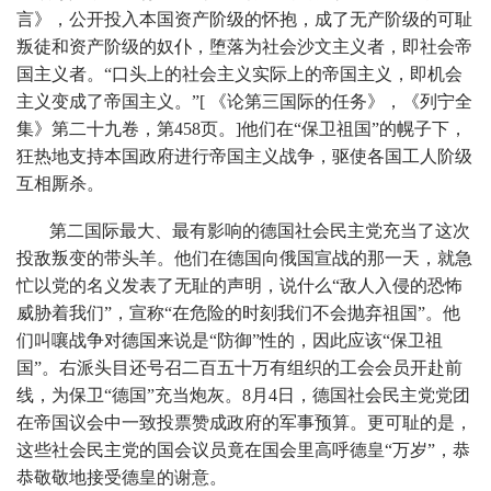
言》，公开投入本国资产阶级的怀抱，成了无产阶级的可耻
叛徒和资产阶级的奴仆，堕落为社会沙文主义者，即社会帝
国主义者。“口头上的社会主义实际上的帝国主义，即机会
主义变成了帝国主义。”[ 《论第三国际的任务》，《列宁全
集》第二十九卷，第458页。]他们在“保卫祖国”的幌子下，
狂热地支持本国政府进行帝国主义战争，驱使各国工人阶级
互相厮杀。
第二国际最大、最有影响的德国社会民主党充当了这次
投敌叛变的带头羊。他们在德国向俄国宣战的那一天，就急
忙以党的名义发表了无耻的声明，说什么“敌人入侵的恐怖
威胁着我们”，宣称“在危险的时刻我们不会抛弃祖国”。他
们叫嚷战争对德国来说是“防御”性的，因此应该“保卫祖
国”。右派头目还号召二百五十万有组织的工会会员开赴前
线，为保卫“德国”充当炮灰。8月4日，德国社会民主党党团
在帝国议会中一致投票赞成政府的军事预算。更可耻的是，
这些社会民主党的国会议员竟在国会里高呼德皇“万岁”，恭
恭敬敬地接受德皇的谢意。