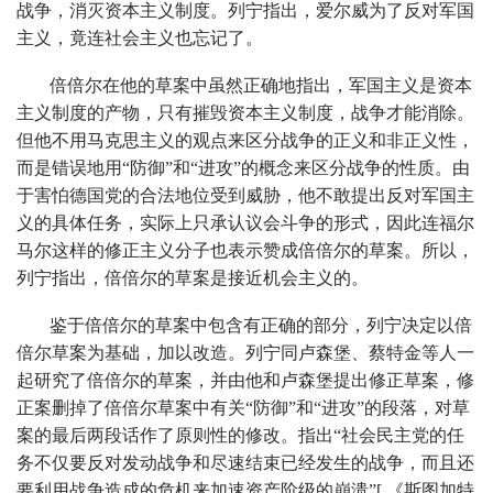
战争，消灭资本主义制度。列宁指出，爱尔威为了反对军国
主义，竟连社会主义也忘记了。
倍倍尔在他的草案中虽然正确地指出，军国主义是资本
主义制度的产物，只有摧毁资本主义制度，战争才能消除。
但他不用马克思主义的观点来区分战争的正义和非正义性，
而是错误地用“防御”和“进攻”的概念来区分战争的性质。由
于害怕德国党的合法地位受到威胁，他不敢提出反对军国主
义的具体任务，实际上只承认议会斗争的形式，因此连福尔
马尔这样的修正主义分子也表示赞成倍倍尔的草案。所以，
列宁指出，倍倍尔的草案是接近机会主义的。
鉴于倍倍尔的草案中包含有正确的部分，列宁决定以倍
倍尔草案为基础，加以改造。列宁同卢森堡、蔡特金等人一
起研究了倍倍尔的草案，并由他和卢森堡提出修正草案，修
正案删掉了倍倍尔草案中有关“防御”和“进攻”的段落，对草
案的最后两段话作了原则性的修改。指出“社会民主党的任
务不仅要反对发动战争和尽速结束已经发生的战争，而且还
要利用战争造成的危机来加速资产阶级的崩溃”[ 《斯图加特