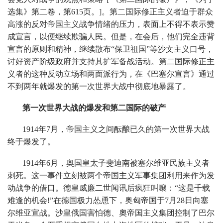
选集》第二卷，第615页。]。第二国际修正主义者迫于群众
高涨的反对帝国主义战争情绪的压力，表面上不得不表示赞
成宣言，以便继续欺骗人民。但是，在会后，他们完全违背
宣言的原则和精神，继续散布“保卫祖国”等沙文主义口号，
讨好资产阶级政府并支持其扩军备战活动。第二国际修正主
义者的这种反动立场和两面派行为，在《巴塞尔宣言》通过
不到两年就爆发的第一次世界大战中彻底地暴露了。
第一次世界大战的爆发和第二国际的破产
1914年7月，帝国主义之间酝酿已久的第一次世界大战
终于爆发了。
1914年6月，奥国皇太子斐迪南被塞尔维亚民族主义者
刺死。这一事件立刻被两个帝国主义军事集团利用来作为发
动战争的借口。德皇威廉二世闻讯后疯狂叫嚷：“这是千载
难逢的机会!”在德国极力怂恿下，奥匈帝国于7月28日向塞
尔维亚宣战。沙皇俄国害怕德、奧帝国主义集团控制了巴尔