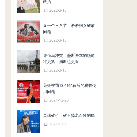
政治
2022-3-13
又一个三八节，谈谈妇女解放
问题
2022-3-13
评俄乌冲突：垄断资本的锁链
将更紧，崩断也更近
2022-3-13
薇娅被罚13.41亿背后的税收使
用问题
2021-12-25
灵魂砍价，砍不掉老百姓的痛
2021-12-5