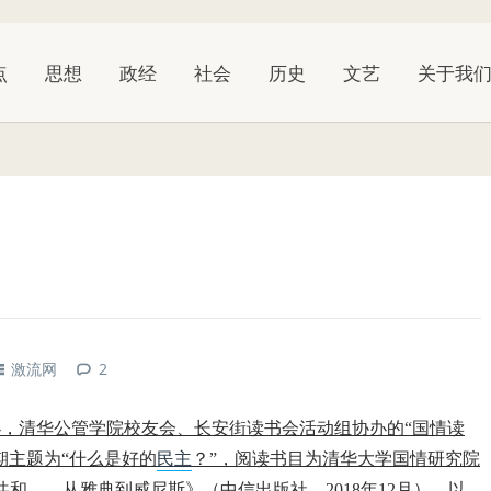
点
思想
政经
社会
历史
文艺
关于我
？
激流网
2
办，清华公管学院校友会、长安街读书会活动组协办的“国情读
期主题为“什么是好的
民主
？”，阅读书目为清华大学国情研究院
和——从雅典到威尼斯》（中信出版社，2018年12月）。以