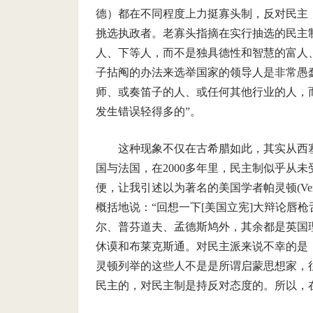
德）都在不同程度上力挺寡头制，反对民主
挑选执政者。老寡头指摘在实行抽选的民主
人、下等人，而不是独具德性和智慧的富人
子拈阄的办法来选举国家的领导人是非常愚
师、或奏笛子的人、或任何其他行业的人，
发生错误轻得多的”。
这种现象不仅在古希腊如此，其实从西
国与法国，在2000多年里，民主制似乎从
便，让我引述以为著名的美国学者帕灵顿(VernonLo
概括地说：“回想一下[美国立宪]大辩论唇
尔、普芬道夫、孟德斯鸠外，其余都是英国
休谟和布莱克斯通。对民主派来说不幸的是
灵顿列举的这些人不是是所谓启蒙思想家，
民主的，对民主制是持反对态度的。所以，