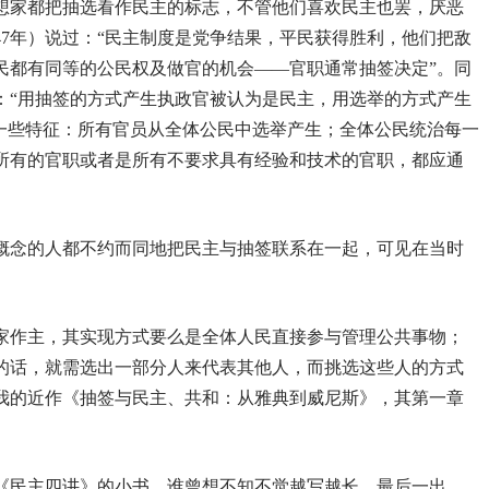
想家都把抽选看作民主的标志，不管他们喜欢民主也罢，厌恶
347年）说过：“民主制度是党争结果，平民获得胜利，他们把敌
民都有同等的公民权及做官的机会——官职通常抽签决定”。同
说过：“用抽签的方式产生执政官被认为是民主，用选举的方式产生
样一些特征：所有官员从全体公民中选举产生；全体公民统治每一
所有的官职或者是所有不要求具有经验和技术的官职，都应通
概念的人都不约而同地把民主与抽签联系在一起，可见在当时
家作主，其实现方式要么是全体人民直接参与管理公共事物；
的话，就需选出一部分人来代表其他人，而挑选这些人的方式
我的近作《抽签与民主、共和：从雅典到威尼斯》，其第一章
《民主四讲》的小书。谁曾想不知不觉越写越长，最后一出