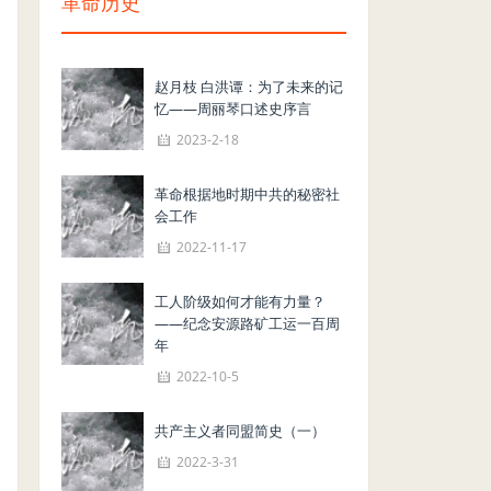
革命历史
赵月枝 白洪谭：为了未来的记
忆——周丽琴口述史序言
2023-2-18
革命根据地时期中共的秘密社
会工作
2022-11-17
工人阶级如何才能有力量？
——纪念安源路矿工运一百周
年
2022-10-5
共产主义者同盟简史（一）
2022-3-31