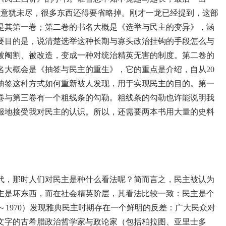
是意犹未尽，很多东西还得要省略掉。刚才一龙已经提到，这部
是其第一卷；第二卷的书名大概是《选举与民主的变异》，涵
的主要目的是，说清楚选举这种长期与寡头政治挂钩的手段怎么与
被阉割、被改造，变成一种对统治精英无害的制度。第二卷的
名大概会是《抽签与民主的重生》，它的重点是介绍，自从20
，抽签这种方式如何重新被人发现，用于实现民主的目的。第一
卷与第三卷有一个粗线条的勾勒。粗线条的勾勒也许能说明我
服地接受我对民主的认识。所以，还需要两本书用大量的史料
代，那时人们对民主是种什么看法呢？简而言之，民主被认为
主是坏东西，而在社会精英阶层，其看法比较一致：民主是个
04～1970）发现雅典民主时期存在一个鲜明的反差：广大民众对
文字的古希腊政治哲学家与政论家（包括柏拉图、亚里士多