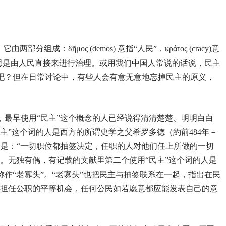
组成：δῆμος (demos) 意指“人民”，κράτος (cracy)意
意思是由人民直接来进行治理。或用我们中国人常说的话说，民主
吧？但在日常讨论中，有些人会有意无意地忘掉民主的原义，
，最早使用“民主”这个概念的人已经说得清清楚楚、明明白白
主”这个词的人是西方的所谓史学之父希罗多德（約前484年－
点是：“一切职位都抽签决定，任职的人对他们任上所做的一切
。无独有偶，有记载的文献里第二个使用“民主”这个词的人是
作“老寡头”。“老寡头”也把民主与抽签联系在一起，指出在民
举担任公职的平等机会，任何公民如若愿意都应能发表自己的意