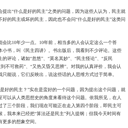
会提出“什么是好的民主”之类的问题，因为这些人认为，民主就
不好的民主或坏的民主，因此也不会问“什么是好的民主”这类问
会比10年少一点。10年前，相当多的人会认定这么一个答
一本小书，叫《民主四讲》。书出版后，我看到不少评论。这些
评论，诸如“忽悠”、“莫名其妙”、“民主怪论”、“反民
“左到不可救药”、“又热又昏又思辨”。对我的认真评价，我会认
我只能说，它们反映出，说这些话的人思维方式过于简单。
么是好的民主？”实在是蛮好的一个问题，因为提出这个问题，就
至可以从人类思想史的角度来看待这个问题。依我所见，在人
过了三个阶段，我们现在可能正在走入第四个阶段，即民主可
候，我本来已经把“算法还是民主”列入提纲；但我今天时间有
有更多的想象空间。