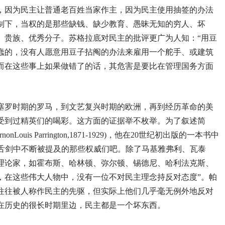
，因为民主让普通老百姓当家作主，因为民主使用抽签的办法
制下，当权的是那些缺钱、缺少教育、愚昧无知的穷人、坏
、贵族、优秀分子。苏格拉底对民主的批评更广为人知：“用豆
蠢的，没有人愿意用豆子拈阄的办法来雇用一个舵手、或建筑
而在这些事上如果做错了的话，其危害是要比在管理国务方面
塞罗时期的罗马，到文艺复兴时期的欧洲，再到经历革命的美
未受到过精英们的喝彩。这方面的证据举不枚举。为了叙述简
uis Parrington,1871-1929)，他在20世纪初出版的一本书中
枪舌剑中不断被提及的那些权威们吧。除了马基雅弗利、瓦泰
理论家，如霍布斯、哈林顿、弥尔顿、锡德尼、哈利法克斯、
，在这些伟大人物中，没有一位不对民主理念持反对态度”。帕
往往被人称作民主的先驱，但实际上他们几乎毫无例外地反对
在历史的很长时期里边，民主都是一个坏东西。