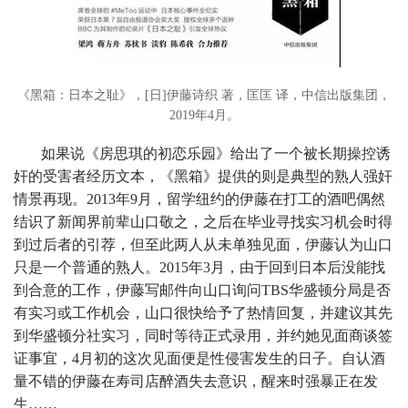
《黑箱：日本之耻》，[日]伊藤诗织 著，匡匡 译，中信出版集团，
2019年4月。
如果说《房思琪的初恋乐园》给出了一个被长期操控诱
奸的受害者经历文本，《黑箱》提供的则是典型的熟人强奸
情景再现。2013年9月，留学纽约的伊藤在打工的酒吧偶然
结识了新闻界前辈山口敬之，之后在毕业寻找实习机会时得
到过后者的引荐，但至此两人从未单独见面，伊藤认为山口
只是一个普通的熟人。2015年3月，由于回到日本后没能找
到合意的工作，伊藤写邮件向山口询问TBS华盛顿分局是否
有实习或工作机会，山口很快给予了热情回复，并建议其先
到华盛顿分社实习，同时等待正式录用，并约她见面商谈签
证事宜，4月初的这次见面便是性侵害发生的日子。自认酒
量不错的伊藤在寿司店醉酒失去意识，醒来时强暴正在发
生……