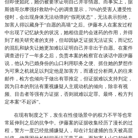
但即便如此，她仍被要求证明自己并非情愿。而事实上，据
斯德哥尔摩强奸救助中心的调查显示，70%的受害人遭受性
侵时，会出现身体无法动弹的“假死状态”，无法表示拒绝，
加害人得以藏身于“自愿的高墙”之后。伊藤本人在案发过程
中出现了记忆缺失的状况，她相信是约会迷药的作用，并得
到了相关研究者的支持，但却因缺乏证据无法证实，而记忆
的混乱和缺失让她更加难以证明自己并非出于自愿。在案件
调查进行了一年多之后，负责本案的检察官在谈话中跟伊藤
说，他认为已婚身份的山口利用职务之便、抓住她的梦想作
为可乘之机就足以判定他是加害方，而通过分析两人的往来
邮件，检方也倾向于做出有罪推定，但证据难以支持判定，
因为日本的刑法有重视嫌疑人主观动机的倾向，除非有视
频、目击者等强有力证据，否则就难以定罪。最终，检方判
定本案“不起诉”。
在现有制度之下，发生在性侵场景中的权力不平等也常
常延伸到之后的抗争中。伊藤案的证据收集经历了漫长的过
程，警方一度已经批捕嫌疑人，却在计划逮捕的当天被高层