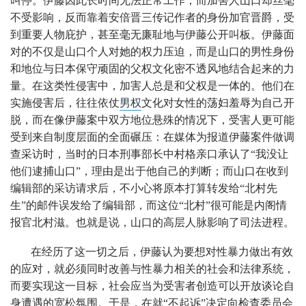
叫停。伊藤因此长时间无法正常工作，而加害人山口却丝毫
不受影响，反而靠着安倍晋三传记作者的身份加官晋爵，受
到重要人物庇护，甚至毫无廉耻地与伊藤公开叫板。伊藤面
对的不仅是山口个人对她的权力压迫，而是山口的男性身份
和地位与日本保守顽固的父权文化密不透风地结合起来的力
量。在这类性侵害中，加害人总是和父权是一体的。他们在
实施侵害后，往往依仗
男权
文化对女性的荡妇羞辱为自己开
脱，而在像伊藤案中双方地位悬殊的情况下，受害人更可能
受到来自制度层面的全面碾压：在媒体为报道伊藤案件做调
查采访时，当时的日本刑事部长中村格亲口承认了“我没让
他们逮捕山口”，理由是出于他自己的判断；而山口在收到
编辑部的采访请求后，不小心将原本打算转发给“北村先
生”的邮件误发给了编辑部，而这位“北村”很可能是内阁情
报官北村滋。也就是说，山口的高层人脉影响了司法进程。
在经历了这一切之后，伊藤认为要想对性暴力做出有效
的应对，就必须同时改善与性暴力相关的社会和法律系统，
而要实现这一目标，社会应当为受害者创造可以开放谈论自
身遭遇的宽松氛围。于是，在就“不起诉”决定向检查委员会