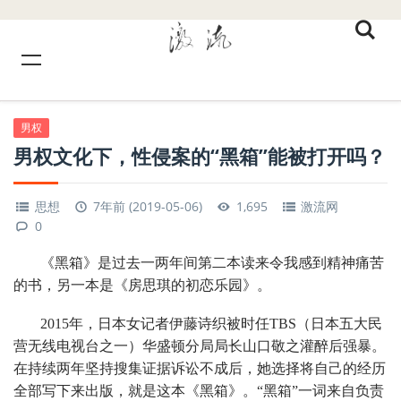
男权
男权文化下，性侵案的“黑箱”能被打开吗？
思想
7年前 (2019-05-06)
1,695
激流网
0
《黑箱》是过去一两年间第二本读来令我感到精神痛苦
的书，另一本是《房思琪的初恋乐园》。
2015年，日本女记者伊藤诗织被时任TBS（日本五大民
营无线电视台之一）华盛顿分局局长山口敬之灌醉后强暴。
在持续两年坚持搜集证据诉讼不成后，她选择将自己的经历
全部写下来出版，就是这本《黑箱》。“黑箱”一词来自负责