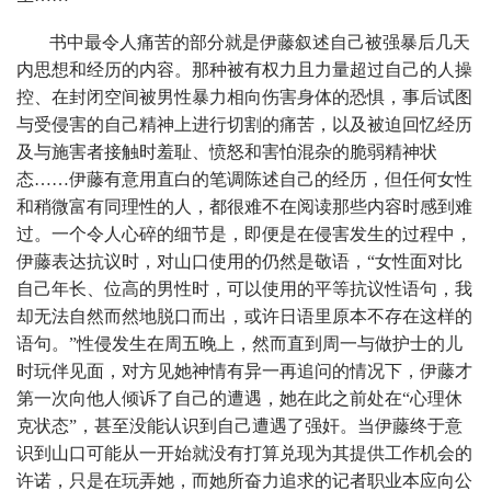
书中最令人痛苦的部分就是伊藤叙述自己被强暴后几天
内思想和经历的内容。那种被有权力且力量超过自己的人操
控、在封闭空间被男性暴力相向伤害身体的恐惧，事后试图
与受侵害的自己精神上进行切割的痛苦，以及被迫回忆经历
及与施害者接触时羞耻、愤怒和害怕混杂的脆弱精神状
态……伊藤有意用直白的笔调陈述自己的经历，但任何女性
和稍微富有同理性的人，都很难不在阅读那些内容时感到难
过。一个令人心碎的细节是，即便是在侵害发生的过程中，
伊藤表达抗议时，对山口使用的仍然是敬语，“女性面对比
自己年长、位高的男性时，可以使用的平等抗议性语句，我
却无法自然而然地脱口而出，或许日语里原本不存在这样的
语句。”性侵发生在周五晚上，然而直到周一与做护士的儿
时玩伴见面，对方见她神情有异一再追问的情况下，伊藤才
第一次向他人倾诉了自己的遭遇，她在此之前处在“心理休
克状态”，甚至没能认识到自己遭遇了强奸。当伊藤终于意
识到山口可能从一开始就没有打算兑现为其提供工作机会的
许诺，只是在玩弄她，而她所奋力追求的记者职业本应向公