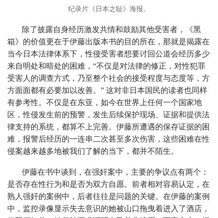
纪录片《日本之耻》海报。
除了披露自身经历激发共情和鼓励其他受害者，《黑
箱》的价值更在于伊藤出版本书的目的所在，那就是揭露在
当今日本法律体系下，性侵受害者想要讨回公道会经历多少
来自明处和暗处的困难，“不仅是对法律的修正，对性犯罪
受害人的调查方式，乃至整个社会的接受程度与态度等，方
方面面都有必要加以改善。” 这对非日本国民的读者也同样
有参考性。不仅是在东亚，如今在世界上任何一个国家地
区，性侵发生前的预警，发生后续保护现场、证据和提供法
律支持的系统，都算不上完善。伊藤所遭遇的保存证据的困
难，报警后经历的一连串二次甚至多次伤害，这些困难在性
侵案越来越多地被我们了解的当下，都并不陌生。
伊藤在书中谈到，在强奸案中，主要的争议点有两个：
是否存在性行为和是否为双方自愿。前者相对容易认定，在
熟人强奸的案例中，后者往往是问题的关键。在伊藤的案例
中，监控录像显示失去意识的她被山口拖曳着进入了酒店，