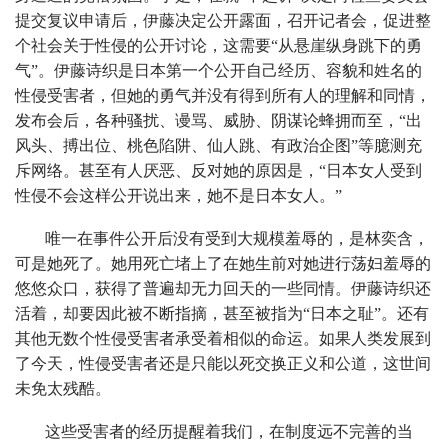
提交复议申请后，伊藤决定公开露面，召开记者会，促进整
个社会关于性侵的公开讨论，这需要“从悬崖纵身跳下的勇
气”。伊藤诗织是日本第一个公开自己经历、容貌和姓名的
性侵受害者，但她的勇气并没有得到所有人的理解和同情，
发布会后，各种骚扰、谩骂、威胁、阴谋论蜂拥而至，“出
风头、搏出位、桃色陷阱、仙人跳、有政治企图”等臆测充
斥网络。甚至有人厌恶、反对她的原因是，“日本女人受到
性侵不会这样公开说出来，她不是日本女人。”
唯一在事件公开后没有受到大规模羞辱的，是林奕含，
可是她死了。她用死亡堵上了在她生前对她进行荡妇羞辱的
悠悠众口，获得了普遍却无力回天的一些同情。伊藤诗织还
活着，却要因此被不断指摘，甚至被指为“日本之耻”。还有
其他无数个性侵受害者承受着相似的命运。如果人类发展到
了今天，性侵受害者还是只能以死交换正义和公道，这世间
未免太残酷。
这些受害者的经历提醒着我们，在制度远不完善的当