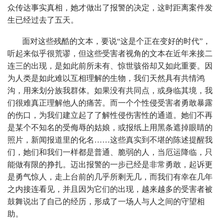
众传达事实真相，她才做出了报警的决定，这时距离案件发
生已经过去了五天。
面对这些残酷的文本，要说“这是个正在变好的时代”，
听起来似乎很荒谬，但这些受害者视角的文本在近年来接二
连三的出现，是如此前所未有、惊世骇俗却又如此重要。因
为人类是如此难以互相理解的生物，我们天然具有共情鸿
沟，用来划分族我群体。如果没有共同点，或身临其境，我
们很难真正理解他人的痛苦。而一个个性侵受害者勇敢暴露
的伤口，为我们建立起了了解性侵伤害性的通道。她们不再
是某个不知名的受侮辱的姑娘，或报纸上用黑条遮掉眼睛的
照片，新闻报道里的化名……这些真实到不堪的陈述提醒我
们，她们和我们一样都是普通、脆弱的人，当厄运降临，只
能做有限的挣扎。迈出报警的一步已经是非常勇敢，起诉更
是勇气惊人，走上台前的几乎所剩无几，而我们有幸在几年
之内接连看见，并且因为它们的出现，越来越多的受害者被
鼓舞说出了自己的经历，形成了一场人与人之间的守望相
助。