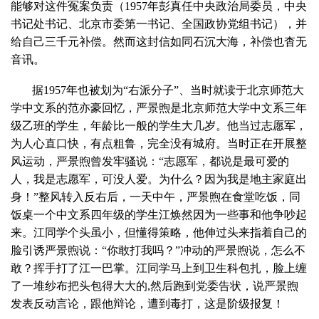
能够对这件冤案负责（1957年彭真任中央政治局委员，中央
书记处书记、北京市委第一书记、全国政协党组书记），并
给自己三千元补偿。然而这封信如同石沉大海，补偿也杳无
音讯。
据1957年也被划为“右派分子”、当时就读于北京师范大
学中文系的范亦豪回忆，严景煦是北京师范大学中文系三年
级乙班的学生，年龄比一般的学生大几岁。他当过志愿军，
为人心直口快，有点粗鲁，完全没有城府。当时正在开展整
风运动，严景煦曾发牢骚说：“志愿军，都说是最可爱的
人，我是志愿军，可没人爱。为什么？因为我是地主家庭出
身！”整风转入反右后，一天中午，严景煦在食堂吃饭，同
饭桌一个中文系四年级的学生江焕然因为一些事和他争吵起
来。江同学个头虽小，但懂得策略，他伸过头来指着自己的
脸引诱严景煦说：“你敢打我吗？”冲动的严景煦说，怎么不
敢？挥手打了江一巴掌。江同学马上到卫生科包扎，脸上缠
了一堆纱布把头包得大大的,然后跑到党委告状，说严景煦
发表反动言论，跟他辩论，遭到毒打，这是阶级报复！