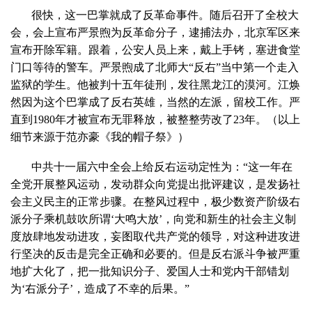
很快，这一巴掌就成了反革命事件。随后召开了全校大
会，会上宣布严景煦为反革命分子，逮捕法办，北京军区来
宣布开除军籍。跟着，公安人员上来，戴上手铐，塞进食堂
门口等待的警车。严景煦成了北师大“反右”当中第一个走入
监狱的学生。他被判十五年徒刑，发往黑龙江的漠河。江焕
然因为这个巴掌成了反右英雄，当然的左派，留校工作。严
直到1980年才被宣布无罪释放，被整整劳改了23年。（以上
细节来源于范亦豪《我的帽子祭》）
中共十一届六中全会上给反右运动定性为：“这一年在
全党开展整风运动，发动群众向党提出批评建议，是发扬社
会主义民主的正常步骤。在整风过程中，极少数资产阶级右
派分子乘机鼓吹所谓‘大鸣大放’，向党和新生的社会主义制
度放肆地发动进攻，妄图取代共产党的领导，对这种进攻进
行坚决的反击是完全正确和必要的。但是反右派斗争被严重
地扩大化了，把一批知识分子、爱国人士和党内干部错划
为‘右派分子’，造成了不幸的后果。”