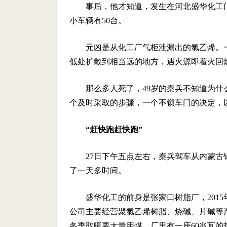
事后，他才知道，发生在河北盛华化工门
小车辆有50台。
元凶是从化工厂气柜泄漏出的氯乙烯。
低处扩散到相当远的地方，遇火源即着火回
那么多人死了，49岁的秦兵不知道为
个及时采取的步骤，一个不锁车门的决定，
“赶快跑赶快跑”
27日下午五点左右，秦兵驾车从内蒙
了一天多时间。
盛华化工的前身是张家口树脂厂，201
公司主要经营聚氯乙烯树脂、烧碱、片碱等产
冬季取暖要大量用煤，厂里有一座60兆瓦的