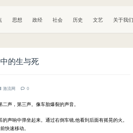
点
思想
政经
社会
历史
文艺
关于我
故中的生与死
激流网
0
着，第二声，第三声。像车胎爆裂的声音。
耳的声响中弹坐起来。通过右倒车镜,他看到后面有摇晃的火。
往前快速移动。