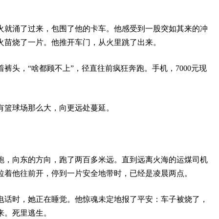
火就涌了过来，包围了他的卡车。他感受到一股突如其来的冲
火苗烧了一片。他推开车门，从火里跳了出来。
裤头，“啥都顾不上”，径直往前疯狂奔跑。手机，7000元现
有篮球场那么大，向更远处蔓延。
跑，向东的方向，跑了两百多米远。直到远离火海的运煤司机
拉着他往前开，停到一片安全地带时，已经是凌晨两点。
电话时，她正在睡觉。他惊魂未定地报了平安：车子被烧了，
来。死里逃生。