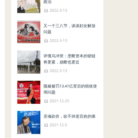
政治
2022-3-13
又一个三八节，谈谈妇女解放
问题
2022-3-13
评俄乌冲突：垄断资本的锁链
将更紧，崩断也更近
2022-3-13
薇娅被罚13.41亿背后的税收使
用问题
2021-12-25
灵魂砍价，砍不掉老百姓的痛
2021-12-5