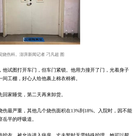
医院烧伤科。澎湃新闻记者 刁凡超 图
，他试图打开车门，但车门紧锁。他用力撞开了门，光着身子
一间工棚，好心人给他裹上棉衣棉裤。
先回家睡觉，第二天再来卸货。
烧伤最严重，其他几个烧伤面积在13%到18%。入院时，因不能
察岳平的呼吸道。
防护衣，被允许进入病房。丈夫暂时无需特殊护理，她可以帮