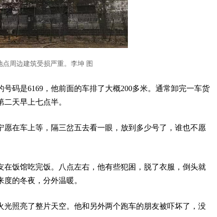
地点周边建筑受损严重。李坤 图
号码是6169，他前面的车排了大概200多米。通常卸完一车货
第二天早上七点半。
宁愿在车上等，隔三岔五去看一眼，放到多少号了，谁也不愿
友在饭馆吃完饭。八点左右，他有些犯困，脱了衣服，倒头就
来度的冬夜，分外温暖。
火光照亮了整片天空。他和另外两个跑车的朋友被吓坏了，没