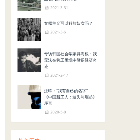
2021-3-31
女权主义可以解放妇女吗？
2021-3-6
专访韩国社会学家具海根：我
无法在劳工困境中赞扬经济奇
迹
2021-2-17
汪晖：“我有自己的名字”——
《中国新工人：迷失与崛起》
序言
2020-5-8