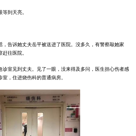
眼等到天亮。
话，告诉她丈夫岳平被送进了医院。没多久，有警察敲她家
察赶往医院。
急诊室见到丈夫。见了一眼，没来得及多问，医生担心伤者感
诊室，住进烧伤科的普通病房。