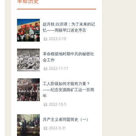
革命历史
赵月枝 白洪谭：为了未来的记
忆——周丽琴口述史序言
2023-2-18
革命根据地时期中共的秘密社
会工作
2022-11-17
工人阶级如何才能有力量？
——纪念安源路矿工运一百周
年
2022-10-5
共产主义者同盟简史（一）
2022-3-31