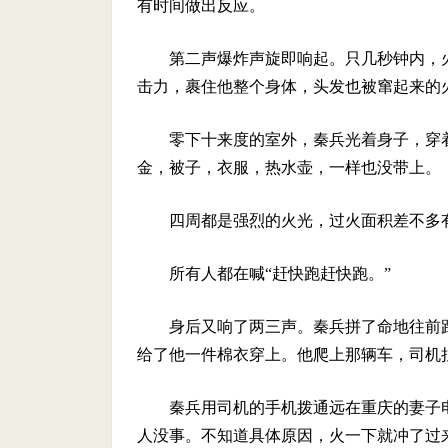
有时间做出反应。
第二声爆炸声旋即响起。只几秒钟内，
击力，裹住他整个身体，头发也被窜起来的
零下十来度的室外，秦兵光着身子，穿着
金，被子，衣服，热水壶，一样也没带上。
四周都是强烈的火光，过火面积差不多
所有人都在喊“赶快跑赶快跑。”
身后又响了两三声。秦兵拼了命地往前
给了他一件棉衣穿上。他爬上那辆车，司机
秦兵用司机的手机拨通远在重庆的妻子
人没事。不知道具体原因，火一下就冲了过