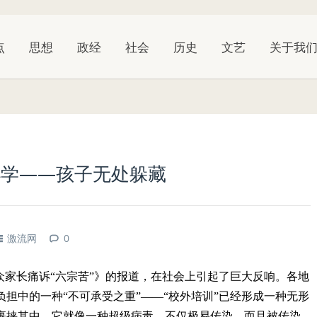
点
思想
政经
社会
历史
文艺
关于我
小学——孩子无处躲藏
激流网
0
众家长痛诉“六宗苦”》的报道，在社会上引起了巨大反响。各地
担中的一种“不可承受之重”——“校外培训”已经形成一种无形
裹挟其中，它就像一种超级病毒，不仅极易传染，而且被传染