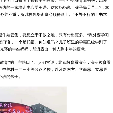
心小学门口挤满了接孩子的家长。一个小男孩背着书包走出校
边的一家培训中心学英语。这位妈妈说，孩子每天早上7：30
任务并不重，所以校外培训班必须得跟上。“不补不行的！书本
里牛娃云集，要想立于不败之地，只有付出更多。“课外要学习
是口语，一个是托福。你知道吗？儿子班里的学霸已经学到了
着光环的牛娃妈妈，却流露出一种人到中年的疲惫。
前教育”的十字路口了。人们常说，北京教育看海淀，海淀教育看
、中关村一二三小等各路名校，以及新东方、学而思、立思辰
外班的孩子。