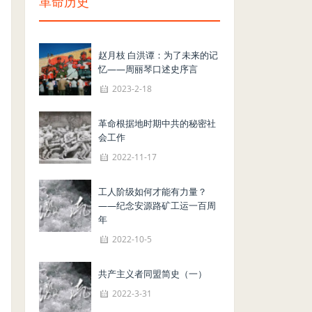
革命历史
赵月枝 白洪谭：为了未来的记
忆——周丽琴口述史序言
2023-2-18
革命根据地时期中共的秘密社
会工作
2022-11-17
工人阶级如何才能有力量？
——纪念安源路矿工运一百周
年
2022-10-5
共产主义者同盟简史（一）
2022-3-31