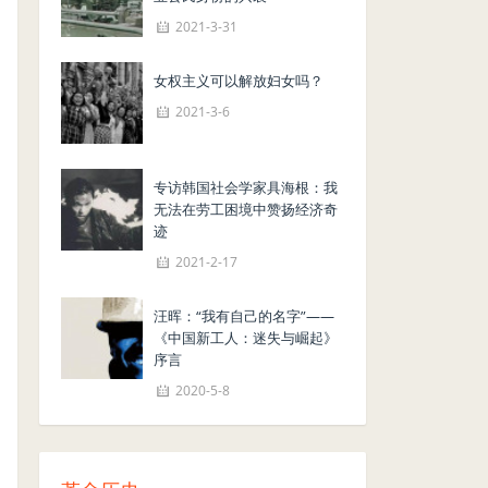
2021-3-31
女权主义可以解放妇女吗？
2021-3-6
专访韩国社会学家具海根：我
无法在劳工困境中赞扬经济奇
迹
2021-2-17
汪晖：“我有自己的名字”——
《中国新工人：迷失与崛起》
序言
2020-5-8