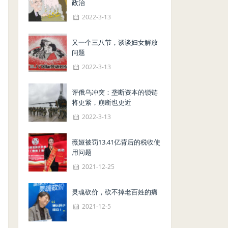
政治
2022-3-13
又一个三八节，谈谈妇女解放
问题
2022-3-13
评俄乌冲突：垄断资本的锁链
将更紧，崩断也更近
2022-3-13
薇娅被罚13.41亿背后的税收使
用问题
2021-12-25
灵魂砍价，砍不掉老百姓的痛
2021-12-5