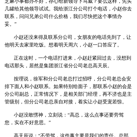
芝麻小事都办不好，存心给新领导下马威？要么这样，先买
几罐给其他领导试试。我给浙江分公司打个电话，小赵你去
联系，问问兄弟公司什么价格，我们尽快把这个事情办
妥。”
小赵还没来得及联系分公司，女朋友的电话先到了，让
他明天去家里吃饭。想着明天周六，小赵一口答应了。
正在这时，一个电话打进来，小赵赶紧回过去，没想到
电话那头，居然是集团浙江省分公司老总高天辰。
按理说，徐军和分公司老总打过招呼，分公司老总会安
排下面人和小赵联系。如果特别给面子，那联系小赵的会是
分公司副总，正常情况下，是相关部门经理，再不济也是主
管级别，但分公司老总亲自对接，着实让小赵受宠若惊。
小赵没敢愣神，立刻说：“高总，这么点事还要劳驾
您，实在不好意思。”
高天辰说：“不劳驾，这件事主要是我们的责任。总部