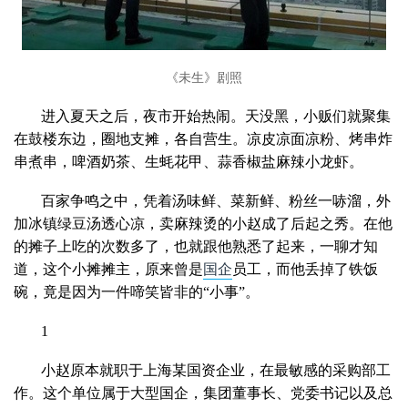
《未生》剧照
进入夏天之后，夜市开始热闹。天没黑，小贩们就聚集
在鼓楼东边，圈地支摊，各自营生。凉皮凉面凉粉、烤串炸
串煮串，啤酒奶茶、生蚝花甲、蒜香椒盐麻辣小龙虾。
百家争鸣之中，凭着汤味鲜、菜新鲜、粉丝一哧溜，外
加冰镇绿豆汤透心凉，卖麻辣烫的小赵成了后起之秀。在他
的摊子上吃的次数多了，也就跟他熟悉了起来，一聊才知
道，这个小摊摊主，原来曾是
国企
员工，而他丢掉了铁饭
碗，竟是因为一件啼笑皆非的“小事”。
1
小赵原本就职于上海某国资企业，在最敏感的采购部工
作。这个单位属于大型国企，集团董事长、党委书记以及总