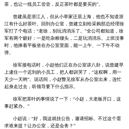
茶，也让一线员工尝尝，反正茶叶都是要买的”。
曾建虽是浙江人，但从小举家迁居上海，他也不知道浙
江有什么好茶叶。回到办公室，曾建立刻给采购部总经理徐
军打了个电话：“老徐，别玩消消乐了。”全公司都知道，徐
军有两个癖好：一是吃杂粮馒头，二是玩消消乐。上班没事
时，他捧着平板坐在办公室里面，能一上午、一下午不动
弹。
徐军接电话时，小赵他们正在办公室讲八卦，说曾建早
上逮住一个迟到的小员工，把人都训哭了，“这权啊，用一
天少一天哟”。说话间，小赵瞥见徐军从办公室出来，连忙
起身走过去，听领导要下什么指示。
徐军把茶叶的事情说了一下：“小赵，大老板开口，这
事赶紧办。”
小赵说：“好，我这就挂公告，邀请招标。不过这个需
求谁来提？让办公室，还是会务？”