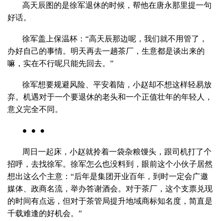
高天辰图的是徐军退休的时候，帮他在唐永那里提一句
好话。
徐军盖上保温杯：“高天辰那边呢，我们就不用管了，
办好自己的事情。明天再去一趟茶厂，生意都是谈出来的
嘛，实在不行呢只能先回去。”
徐军想要规避风险、平安着陆，小赵却不想这样轻易放
弃。机遇对于一个要退休的老头和一个正值壮年的年轻人，
意义完全不同。
● ● ●
周日一起床，小赵就拎着一袋杂粮馒头，跟司机打了个
招呼，去找徐军。徐军怎么也没料到，眼前这个小伙子居然
想出这么个主意：“后年是集团开业百年，到时一定会广邀
媒体、政商名流，举办答谢酒会。对于茶厂，这个支票兑现
的时间有点远，但对于茶管局提升地域商标知名度，简直是
千载难逢的好机会。”