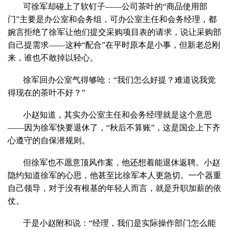
可徐军却碰上了软钉子——公司茶叶的“商品使用部
门”主要是办公室和会务组，可办公室主任和会务经理，都
婉言拒绝了徐军让他们提交采购项目表的请求，说让采购部
自己提需求——这种“配合”在平时原本是小事，但新老总刚
来，谁也不敢掉以轻心。
徐军回办公室气得够呛：“我们怎么好提？难道说我觉
得现在的茶叶不好？”
小赵知道，其实办公室主任和会务经理就是这个意思
——因为徐军快要退休了，“秋后不算账”，这是国企上下齐
心遵守的自保潜规则。
但徐军也不愿意顶风作案，他还想着能退休返聘。小赵
隐约知道徐军的心思，他甚至比徐军本人更急切。一个器重
自己领导，对于没有根基的年轻人而言，就是升职加薪的依
仗。
于是小赵附和说：“经理，我们是实际操作部门怎么能