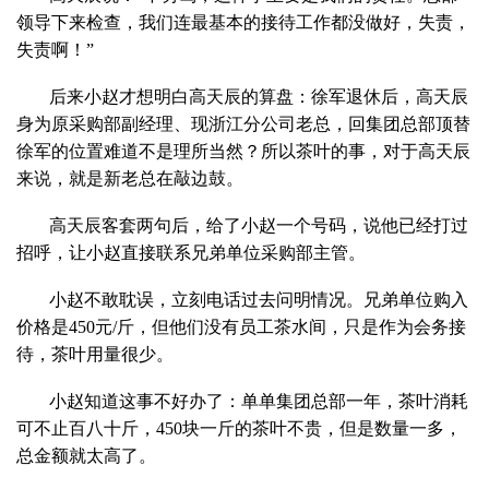
领导下来检查，我们连最基本的接待工作都没做好，失责，
失责啊！”
后来小赵才想明白高天辰的算盘：徐军退休后，高天辰
身为原采购部副经理、现浙江分公司老总，回集团总部顶替
徐军的位置难道不是理所当然？所以茶叶的事，对于高天辰
来说，就是新老总在敲边鼓。
高天辰客套两句后，给了小赵一个号码，说他已经打过
招呼，让小赵直接联系兄弟单位采购部主管。
小赵不敢耽误，立刻电话过去问明情况。兄弟单位购入
价格是450元/斤，但他们没有员工茶水间，只是作为会务接
待，茶叶用量很少。
小赵知道这事不好办了：单单集团总部一年，茶叶消耗
可不止百八十斤，450块一斤的茶叶不贵，但是数量一多，
总金额就太高了。