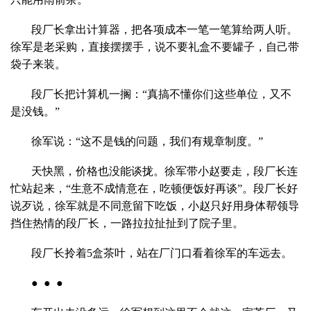
段厂长拿出计算器，把各项成本一笔一笔算给两人听。
徐军是老采购，直接摆摆手，说不要礼盒不要罐子，自己带
袋子来装。
段厂长把计算机一搁：“真搞不懂你们这些单位，又不
是没钱。”
徐军说：“这不是钱的问题，我们有规章制度。”
天快黑，价格也没能谈拢。徐军带小赵要走，段厂长连
忙站起来，“生意不成情意在，吃顿便饭好再谈”。段厂长好
说歹说，徐军就是不同意留下吃饭，小赵只好用身体帮领导
挡住热情的段厂长，一路拉拉扯扯到了院子里。
段厂长拎着5盒茶叶，站在厂门口看着徐军的车远去。
● ● ●