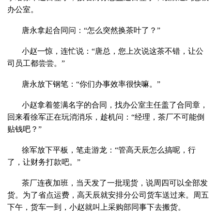
办公室。
唐永拿起合同问：“怎么突然换茶叶了？”
小赵一惊，连忙说：“唐总，您上次说这茶不错，让公
司员工都尝尝。”
唐永放下钢笔：“你们办事效率很快嘛。”
小赵拿着签满名字的合同，找办公室主任盖了合同章，
回来看徐军正在玩消消乐，趁机问：“经理，茶厂不可能倒
贴钱吧？”
徐军放下平板，笔走游龙：“管高天辰怎么搞呢，行
了，让财务打款吧。”
茶厂连夜加班，当天发了一批现货，说周四可以全部发
货。为了省点运费，高天辰就安排分公司货车送过来。周五
下午，货车一到，小赵就叫上采购部同事下去搬货。