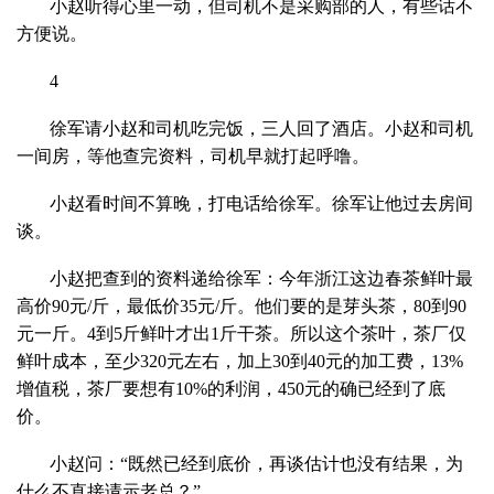
小赵听得心里一动，但司机不是采购部的人，有些话不
方便说。
4
徐军请小赵和司机吃完饭，三人回了酒店。小赵和司机
一间房，等他查完资料，司机早就打起呼噜。
小赵看时间不算晚，打电话给徐军。徐军让他过去房间
谈。
小赵把查到的资料递给徐军：今年浙江这边春茶鲜叶最
高价90元/斤，最低价35元/斤。他们要的是芽头茶，80到90
元一斤。4到5斤鲜叶才出1斤干茶。所以这个茶叶，茶厂仅
鲜叶成本，至少320元左右，加上30到40元的加工费，13%
增值税，茶厂要想有10%的利润，450元的确已经到了底
价。
小赵问：“既然已经到底价，再谈估计也没有结果，为
什么不直接请示老总？”