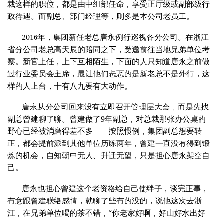
裁这样的职位，都是由中组部任命，享受正厅级或副部级行
政待遇。而副总、部门经理等，则多是本公司老员工。
2016年，集团新任老总唐永例行巡视各分公司。在浙江
省分公司老总高天辰的陪同之下，受邀前往当地兄弟单位考
察。新官上任，上下互相陌生，下面的人只知道唐永之前做
过行业委员会主席，最让他们忐忑的是新老总不是外行，这
样的人上台，十有八九要有大动作。
唐永从分公司回来没有立即召开管理层大会，而是先找
副总曾建聊了聊。曾建做了9年副总，对总裁那张办公桌的
野心已经被消磨得差不多——按照惯例，集团副总想要转
正，都会提前派到其他单位历练两年，曾建一直没有得到锻
炼的机会，自知朝中无人、升迁无望，只是担心唐永架空自
己。
唐永也担心曾建这个老资格给自己使绊子，谈完正事，
有意跟曾建联络感情，就聊了些有的没的，说他这次去浙
江，在兄弟单位喝的茶不错，“你老家好啊，好山好水出好