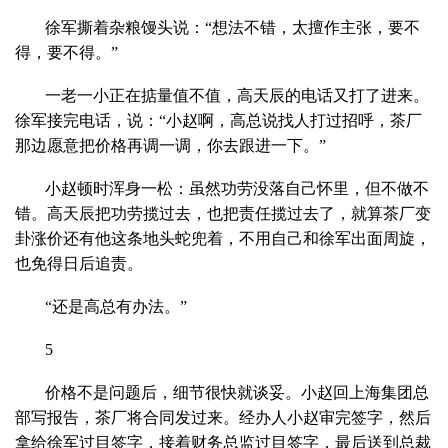
徐军撕着杂粮馒头说：“想法不错，太擅作主张，要不
得，要不得。”
一老一小正在掂量值不值，高天辰的电话又打了进来。
徐军接完电话，说：“小赵啊，高总说找人打过招呼，茶厂
那边愿意把价格再调一调，你去跟进一下。”
小赵顿时浑身一松：虽然功劳没落自己怀里，但不做不
错。高天辰把功劳揽过去，也把责任揽过去了，就算茶厂变
卦涨价还有他这条地头蛇兜着，不用自己和徐军出面周旋，
也免得日后追责。
“还是高总有办法。”
5
价格不是问题后，细节很快就谈妥。小赵回上海集团总
部写报告，茶厂将合同发过来。经办人小赵审完签字，然后
拿给徐军过目签字，接着财务总监过目签字，最后送到总裁