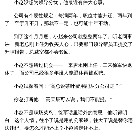
小赵没想为领导分忧，他最近有件大心事。
公司有个硬性规定：每满两年，职位才能升迁。两年到
了，至于升不升，那就不一定，也可能十年不动。
到了这个月月底，小赵来公司就整整两年了。听老同事
讲，新老总刚上任为收买人心，只要部门领导帮员工提交了
升职报告，总裁室都不会驳回。
小赵不想错过机会——一来唐永刚上任，二来徐军快退
休了，而公司已经很多年没人能退休再被返聘。
小赵试探着问：“高总说茶叶费用能从分公司走？”
徐总打断他：“高天辰可以说，我们不能提。”
小赵不是职场菜鸟，徐军话里话外的意思，他听得明
白：这个人情，往小了说是用的公家钱，往大了说是替你违
法违纪。要怎么才能还上？小赵肯定还不上。