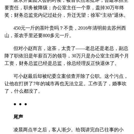
唐永开集团大会的时候，被首长点名批评；曾建承担主
要责任，职务被降级；办公室主任一个章，盖掉30万年终
奖；财务总监党内记过处分，升迁无望；徐军“主动”退休。
450元一斤的茶叶贵吗？不贵，2016年清明前去苏州西
山，茶农手里还要800多元一斤。
但对小赵而言，这茶，太贵了——老总还是老总，副总
降了职依旧是年薪百万的领导，30万只是办公室主任两个月
工资，财务总监已经是总监，徐总经理反正快退休了。
可小赵最后却被纪委立案侦查开除了公职。这个污点，
让他在打拼了7年的城市再也无法立足。工作丢了，婚事吹
了，什么都没了。
● ● ●
尾声
凌晨两点半之后，客人渐少。给我讲完自己往事的小