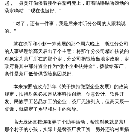
赵，一身臭汗佝偻着腰坐在塑料凳上，盯着咕噜咕噜滚动的
汤水嘀咕：“现在也挺好。”
“对了，还有一件事，我是后来才听分公司的人跟我说
的。”
就在徐军和小赵一筹莫展的那个周六晚上，浙江分公司
的人事经理给高天辰出了个主意：将那年分公司精准扶贫的
对象定为茶厂所在的那个乡，分公司捐钱给当地乡政府，乡
政府将其中部分资金作为“微小企业扶持金”，拨款给茶厂，
条件是茶厂低价供货给集团总部。
本来按照省政府那年《关于扶持微型企业发展》的政策
规定，扶持对象必须是从事科技创新、创意设计、软件开
发、民族手工艺品加工的企业，茶厂无法列入，但高天辰一
桌饭，就搞定了乡里和村里的领导。
高天辰还直接连夜弄了个助学活动，帮扶对象就是茶厂
那个村子的小孩，实际上是替茶厂发工资，另外还给村里捐