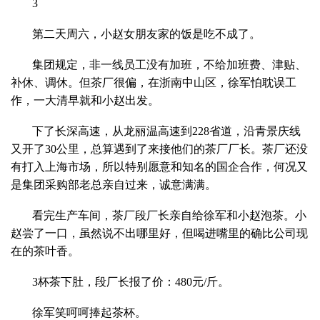
3
第二天周六，小赵女朋友家的饭是吃不成了。
集团规定，非一线员工没有加班，不给加班费、津贴、
补休、调休。但茶厂很偏，在浙南中山区，徐军怕耽误工
作，一大清早就和小赵出发。
下了长深高速，从龙丽温高速到228省道，沿青景庆线
又开了30公里，总算遇到了来接他们的茶厂厂长。茶厂还没
有打入上海市场，所以特别愿意和知名的国企合作，何况又
是集团采购部老总亲自过来，诚意满满。
看完生产车间，茶厂段厂长亲自给徐军和小赵泡茶。小
赵尝了一口，虽然说不出哪里好，但喝进嘴里的确比公司现
在的茶叶香。
3杯茶下肚，段厂长报了价：480元/斤。
徐军笑呵呵捧起茶杯。