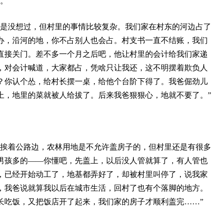
。”
不是没想过，但村里的事情比较复杂。我们家在村东的河边占了
办，沿河的地，你不占别人也会占。村支书一直不结账，我们
直接关门。差不多一个月之后吧，他让村里的会计给我们家递
，对会计喊道，大家都占，凭啥只让我还，这不明摆着欺负人
？你认个怂，给村长摆一桌，给他个台阶下得了。我爸倔劲儿
上，地里的菜就被人给拔了。后来我爸狠狠心，地就不要了。”
块挨着公路边，农林用地是不允许盖房子的，但村里还是有很多
男孩多的——你懂吧，先盖上，以后没人管就算了，有人管也
，已经开始动工了，地基都弄好了，却被村里叫停了，说我家
，我爸说就算我以后在城市生活，回村了也有个落脚的地方。
长吃饭，又把饭店开了起来，我们家的房子才顺利盖完……”