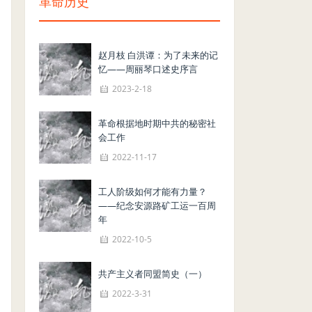
革命历史
赵月枝 白洪谭：为了未来的记
忆——周丽琴口述史序言
2023-2-18
革命根据地时期中共的秘密社
会工作
2022-11-17
工人阶级如何才能有力量？
——纪念安源路矿工运一百周
年
2022-10-5
共产主义者同盟简史（一）
2022-3-31