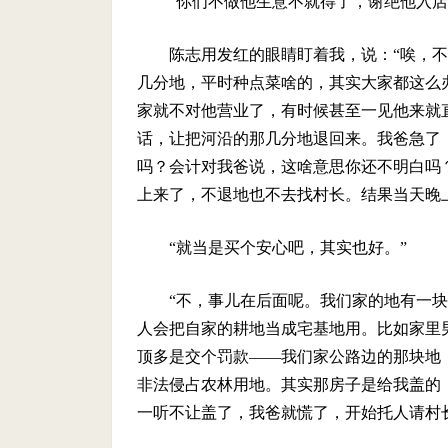
“你们不做他生意不就得了，谢绝他入店
陈志用发红的眼睛盯着我，说：“唉，
几分地，平时种点菜啥的，其实大家都这么
家就不对他营业了，有时候甚至一见他来就
话，让把河沿的那几分地退回来。我爸急了
吗？会计对我爸说，这啥意思你还不明白吗
上来了，不退地也不去找村长。结果当天晚
“就当是买个安心吧，其实也好。”
“不，事儿在后面呢。我们家的地有一
人会把自家的耕地当成宅基地用。比如家里
顶多是交个罚款——我们家公路边的那块地
非法侵占农林用地。其实那房子是给我盖的
一听不让盖了，我爸就慌了，开始托人请村