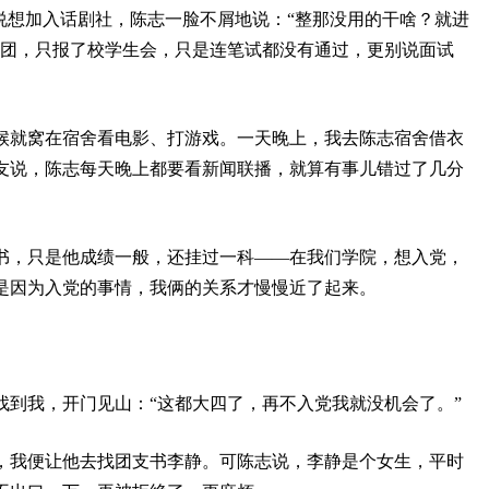
说想加入话剧社，陈志一脸不屑地说：“整那没用的干啥？就进
社团，只报了校学生会，只是连笔试都没有通过，更别说面试
候就窝在宿舍看电影、打游戏。一天晚上，我去陈志宿舍借衣
友说，陈志每天晚上都要看新闻联播，就算有事儿错过了几分
书，只是他成绩一般，还挂过一科——在我们学院，想入党，
是因为入党的事情，我俩的关系才慢慢近了起来。
找到我，开门见山：“这都大四了，再不入党我就没机会了。”
，我便让他去找团支书李静。可陈志说，李静是个女生，平时