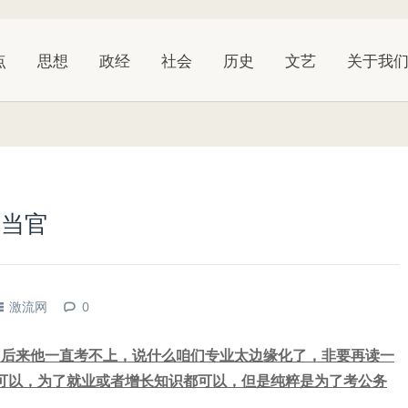
点
思想
政经
社会
历史
文艺
关于我
了当官
激流网
0
，后来他一直考不上，说什么咱们专业太边缘化了，非要再读一
可以，为了就业或者增长知识都可以，但是纯粹是为了考公务