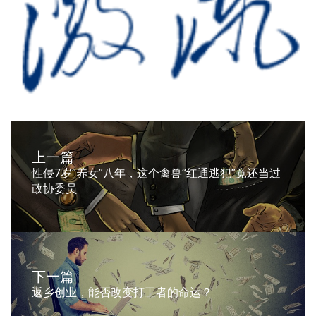
上一篇
性侵7岁“养女”八年，这个禽兽“红通逃犯”竟还当过
政协委员
下一篇
返乡创业，能否改变打工者的命运？