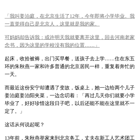
「我叫姜泊庭，在北京生活了12年，今年即将小学毕业。我
一直觉得自己是北京人，这里就是我的家。
可妈妈却告诉我：或许明天我就要离开这里，回去河南老家
念书，因为这里的学校没有我的位置……」
起床，收拾被褥，出门买早餐，送孩子去上学……住在东五
环的朱秋燕一家和许多普通的北京居民一样，重复着奔忙的
一天。
而最近这份安宁却遭遇了变故，饭桌上，她一边给两个儿子
姜泊庭姜泊阳夹菜，一边念叨着：「再过几天你们就要小学
毕业了，好好珍惜这段日子吧，以后还能不能在这里就不一
定了。」
这话从何说起呢？
13年前，朱秋燕举家来到北京务工，丈夫在新工人艺术团工